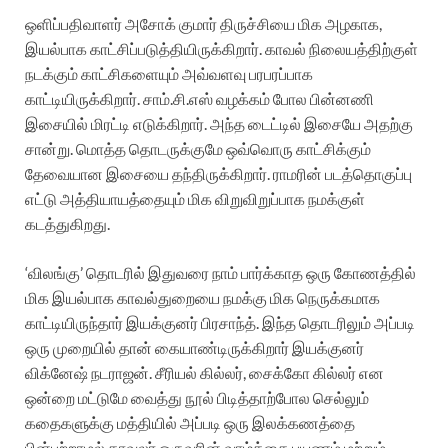
ஒளிப்பதிவாளர் அசோக் குமார் திருச்சியை மிக அழகாக,
இயல்பாக காட்சிப்படுத்தியிருக்கிறார். காவல் நிலையத்திற்குள்
நடக்கும் காட்சிகளையும் அவ்வளவு பரபரப்பாக
காட்டியிருக்கிறார். சாம்.சி.எஸ் வழக்கம் போல பின்னணி
இசையில் மிரட்டி எடுக்கிறார். அந்த டைட்டில் இசையே அதற்கு
சான்று. மொத்த தொடருக்குமே ஒவ்வொரு காட்சிக்கும்
தேவையான இசையை தந்திருக்கிறார். ராமரின் படத்தொகுப்பு
எட்டு அத்தியாயத்தையும் மிக விறுவிறுப்பாக நமக்குள்
கடத்துகிறது.
‘விலங்கு’ தொடரில் இதுவரை நாம் பார்க்காத ஒரு கோணத்தில்
மிக இயல்பாக காவல்துறையை நமக்கு மிக நெருக்கமாக
காட்டியிருந்தார் இயக்குனர் பிரசாந்த். இந்த தொடரிலும் அப்படி
ஒரு முறையில் தான் கையாண்டிருக்கிறார் இயக்குனர்
விக்னேஷ் நடராஜன். சீரியல் கில்லர், சைக்கோ கில்லர் என
ஒன்றை மட்டுமே வைத்து நூல் பிடித்தாற்போல செல்லும்
கதைகளுக்கு மத்தியில் அப்படி ஒரு இலக்கணத்தை
பின்பற்றாமல் காவலர் ஒருவரின் வாழ்க்கை பயணம் மற்றும்