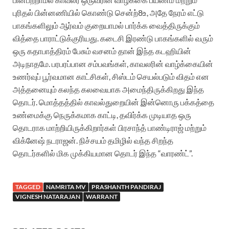
புரிதல் பின்னணியில் கொண்டு சென்ற்8உ, அதே நேரம் எட்டு
பாகங்களிலும் ஆர்வம் குறையாமல் பார்க்க வைத்திருக்கும்
வித்தை பாராட்டுக்குரியது. கடைசி இரண்டு பாகங்களில் வரும்
ஒரு கதாபாத்திரம் பேசும் வசனம் தான் இந்த கடஹியின்
அடிநாதமே. பரபரப்பான சம்பவங்கள், காவலரின் வாழ்க்கையின்
உணர்வுப் பூர்வமான காட்சிகள், சிஸ்டம் செயல்படும் விதம் என
அத்தனையும் கலந்த கலவையாக அமைந்திருக்கிறது இந்த
தொடர். மொத்தத்தில் காவல்துறையின் இன்னொரு பக்கத்தை
உண்மைக்கு நெருக்கமாக காட்டி, தவிர்க்க முடியாத ஒரு
தொடராக மாற்றியிருக்கிறார்கள் பிரசாந்த் பாண்டிராஜ் மற்றும்
விக்னேஷ் நடராஜன். நிச்சயம் தமிழில் வந்த சிறந்த
தொடர்களில் மிக முக்கியமான தொடர் இந்த “வாரண்ட்”.
TAGGED
NAMRITA MV
PRASHANTH PANDIRAJ
VIGNESH NATARAJAN
WARRANT