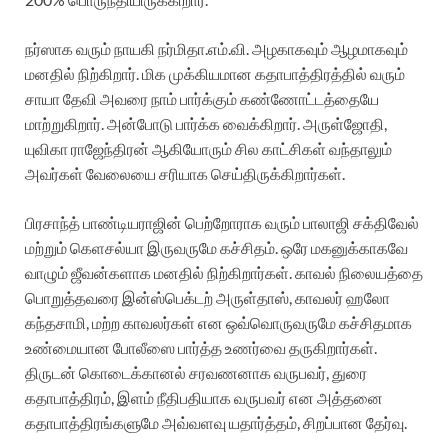
நர்ஸாக வரும் நாயகி நர்மிதா.எம்.வி. அழகாகவும் ஆழமாகவும்
மனதில் நிற்கிறார். மிக முக்கியமான கதாபாத்திரத்தில் வரும்
சாயா தேவி அவரை நாம் பார்க்கும் கண்ணோட்டத்தையே
மாற்றுகிறார். அன்போடு பார்க்க வைக்கிறார். அருள்ஜோதி,
யுவிகா ராஜேந்திரன் ஆகியோரும் சில காட்சிகள் வந்தாலும்
அவர்கள் வேலையை சரியாக செய்திருக்கிறார்கள்.
பிரசாந்த் பாண்டியராஜின் பெற்றோராக வரும் பாலாஜி சக்திவேல்
மற்றும் கெளசல்யா இருவருமே கச்சிதம். ஒரே மகனுக்காகவே
வாழும் ஜீவன்களாக மனதில் நிற்கிறார்கள். காவல் நிலையத்தை
பொறுத்தவரை இன்ஸ்பெக்டற் அருள்தாஸ், காவலர் ஹலோ
கந்தசாமி, மற்ற காவலர்கள் என ஒவ்வொருவருமே கச்சிதமாக
உண்மையான போலீஸை பார்த்த உணர்வை தருகிறார்கள்.
திருடன் கொடைக்கானல் சரவணனாக வருபவர், துரை
கதாபாத்திரம், இளம் நீதிபதியாக வருபவர் என அத்தனை
கதாபாத்திரங்களுமே அவ்வளவு யதார்த்தம், சிறப்பான தேர்வு.