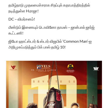
தமிழ்நாடு முதலமைச்சராக சிறப்புக் கதாபாத்திரத்தில்
நடித்துள்ள H.ராஜா!
DC – விமர்சனம்!
மீண்டும் இணையும் டொவினோ தாமஸ் – ஜான்பால் ஜார்ஜ்
கூட்டணி!
ஜியோ ஹாட்ஸ்டார் & ஸ்டார் விஜயில் ‘Common Man’-ஐ
அறிமுகப்படுத்தும் பிக் பாஸ் தமிழ் 10!