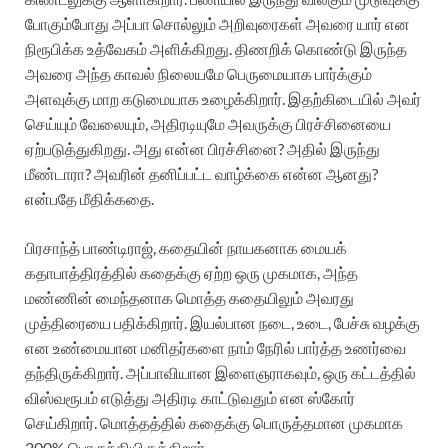
போகும்போது அப்பா சொல்லும் அறிவுரைகள் அவரை யார் என
நிரூபிக்க உத்வேகம் அளிக்கிறது. திணறிக் கொண்டு இருந்த
அவரை அந்த காவல் நிலையமே பெருமையாக பார்க்கும்
அளவுக்கு மாற கடுமையாக உழைக்கிறார். இதற்கிடையில் அவர்
செய்யும் வேலையும், அதிரடியுமே அவருக்கு பிரச்சினையை
ஏற்படுத்துகிறது. அது என்ன பிரச்சினை? அதில் இருந்து
மீண்டாரா? அவரின் தனிப்பட்ட வாழ்க்கை என்ன ஆனது?
என்பதே மீதிக்கதை.
பிரசாந்த் பாண்டிராஜ், கதையின் நாயகனாக மையக்
கதாபாத்திரத்தில் கதைக்கு ஏற்ற ஒரு முகமாக, அந்த
மண்ணின் மைந்தனாக மொத்த கதையிலும் அவரது
முத்திரையை பதிக்கிறார். இயல்பான நடை, உடை, பேச்சு வழக்கு
என உண்மையான மனிதர்களை நாம் நேரில் பார்த்த உணர்வை
தந்திருக்கிறார். அப்பாவியான இளைஞராகவும், ஒரு கட்டத்தில்
விஸ்வரூபம் எடுத்து அதிரடி காட்டுவதும் என ஸ்கோர்
செய்கிறார். மொத்தத்தில் கதைக்கு பொருத்தமான முகமாக
200% பொருந்தியிருக்கிறார்.