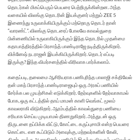
தொடர்கள் மிகப்பெரும் பெயரை பெற்றிருக்கின்றன. அந்த
வகையில் விலங்கு தொடரின் இயக்குனர் மற்றும் ZEE 5
இணைந்து உருவாக்கியிருக்கும் மற்றொரு தொடர் தான்
“வாரண்ட்”. விலங்கு தொடரைப் போலவே காவல்துறை
பின்னணியில் உருவாகியிருக்கும் இந்த தொடரில் முதன்மை
கதாபாத்திரத்தில் பிரசாந்த் பாண்டிராஜே நடித்திருக்கிறார்.
விக்னேஷ் நடராஜன் இயக்கியிருக்கிறார். தொடர் எப்படி
இருக்கு? இந்த விமர்சனத்தில் விரிவாக பார்க்கலாம்.
கதைப்படி, தலைமை ஆசிரியராக பணிபுரிந்த பாலாஜி சக்திவேல்
தன் மகந் பிரசாந்த் பாண்டிராஜையும் ஒரு அரசுப் பணியில்
சேர்க்க பல முயற்சிகள் எடுக்கிறார். தேர்வுகளில் தேர்வாகாமல்
போக, ஒரு கட்டத்தில் தாய் மாமன் காளி வெங்கட் மூலம்
காவலராகி விடுகிறார். ஆரம்பத்தில் காவல்துறை பணியை
சரியாக செய்ய முடியாமல் திணறுகிறார். அத்துடன் ஒரு
திருடனை தப்பிக்க விட்டு, கோட்டை கருப்புசாமி என்ற பெயரை
கொட்டை என கூப்பிடும் அளவுக்கு, மற்றவர்களின் கேலி,
கிண்டலுக்கு ஆளாகிறார். பணியில் இருந்து விலகும் முடுவுக்கு