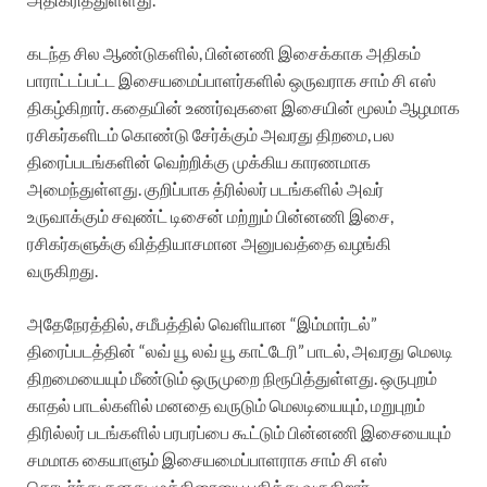
கடந்த சில ஆண்டுகளில், பின்னணி இசைக்காக அதிகம்
பாராட்டப்பட்ட இசையமைப்பாளர்களில் ஒருவராக சாம் சி எஸ்
திகழ்கிறார். கதையின் உணர்வுகளை இசையின் மூலம் ஆழமாக
ரசிகர்களிடம் கொண்டு சேர்க்கும் அவரது திறமை, பல
திரைப்படங்களின் வெற்றிக்கு முக்கிய காரணமாக
அமைந்துள்ளது. குறிப்பாக த்ரில்லர் படங்களில் அவர்
உருவாக்கும் சவுண்ட் டிசைன் மற்றும் பின்னணி இசை,
ரசிகர்களுக்கு வித்தியாசமான அனுபவத்தை வழங்கி
வருகிறது.
அதேநேரத்தில், சமீபத்தில் வெளியான “இம்மார்டல்”
திரைப்படத்தின் “லவ் யூ லவ் யூ காட்டேரி” பாடல், அவரது மெலடி
திறமையையும் மீண்டும் ஒருமுறை நிரூபித்துள்ளது. ஒருபுறம்
காதல் பாடல்களில் மனதை வருடும் மெலடியையும், மறுபுறம்
திரில்லர் படங்களில் பரபரப்பை கூட்டும் பின்னணி இசையையும்
சமமாக கையாளும் இசையமைப்பாளராக சாம் சி எஸ்
தொடர்ந்து தனது முத்திரையை பதித்து வருகிறார்.