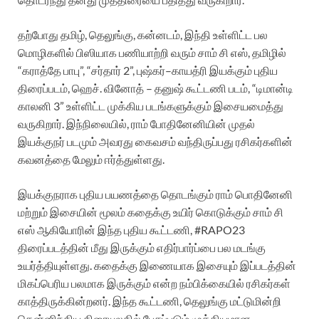
தற்போது தமிழ், தெலுங்கு, கன்னடம், இந்தி உள்ளிட்ட பல
மொழிகளில் பிஸியாக பணியாற்றி வரும் சாம் சி எஸ், தமிழில்
“கராத்தே பாபு”, “சர்தார் 2”, புஷ்கர்–காயத்ரி இயக்கும் புதிய
திரைப்படம், ஹெச். வினோத் – தனுஷ் கூட்டணி படம், “டிமான்டி
காலனி 3” உள்ளிட்ட முக்கிய படங்களுக்கும் இசையமைத்து
வருகிறார். இந்நிலையில், ராம் போதினேனியின் முதல்
இயக்குநர் படமும் அவரது கைவசம் வந்திருப்பது ரசிகர்களின்
கவனத்தை மேலும் ஈர்த்துள்ளது.
இயக்குநராக புதிய பயணத்தை தொடங்கும் ராம் பொதினேனி
மற்றும் இசையின் மூலம் கதைக்கு உயிர் கொடுக்கும் சாம் சி
எஸ் ஆகியோரின் இந்த புதிய கூட்டணி, #RAPO23
திரைப்படத்தின் மீது இருக்கும் எதிர்பார்ப்பை பல மடங்கு
உயர்த்தியுள்ளது. கதைக்கு இணையாக இசையும் இப்படத்தின்
மிகப்பெரிய பலமாக இருக்கும் என்ற நம்பிக்கையில் ரசிகர்கள்
காத்திருக்கின்றனர். இந்த கூட்டணி, தெலுங்கு மட்டுமின்றி
தென்னிந்திய திரையுலகில் பேசப்படும் முக்கியமான