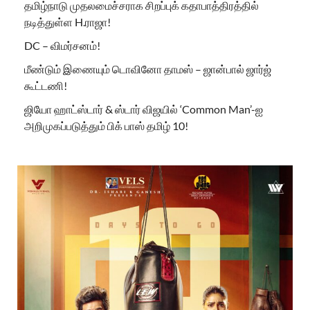
தமிழ்நாடு முதலமைச்சராக சிறப்புக் கதாபாத்திரத்தில்
நடித்துள்ள H.ராஜா!
DC – விமர்சனம்!
மீண்டும் இணையும் டொவினோ தாமஸ் – ஜான்பால் ஜார்ஜ்
கூட்டணி!
ஜியோ ஹாட்ஸ்டார் & ஸ்டார் விஜயில் ‘Common Man’-ஐ
அறிமுகப்படுத்தும் பிக் பாஸ் தமிழ் 10!