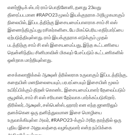
எனர்ஜிடிக் ஸ்டார் ராம் பொதினேனி, தனது 23வது
திரைப்படமான #RAPO23 மூலம் இயக்குநராக அறிமுகமாகும்
நிலையில், இப்படத்திற்கு இசையமைப்பாளராக சாம் சி எஸ்
இணைந்திருப்பது ரசிகர்களிடையே மிகப்பெரிய எதிர்பார்ப்பை
ஏற்படுத்தியுள்ளது. ராம் இயக்குநராக எடுக்கும் முதல்
படத்திற்கு சாம் சி எஸ் இசையமைப்பது, இந்த கூட்டணியை
தென்னிந்திய சினிமாவின் மிகவும் பேசப்படும் கூட்டணிகளில்
ஒன்றாக மாற்றியுள்ளது.
சைக்கலாஜிக்கல் ஆக்ஷன் த்ரில்லராக உருவாகும் இப்படத்திற்கு,
கதையின் மனநிலையையும், பரபரப்பையும் இசையின் மூலம்
உயிர்ப்பிக்கும் திறன் கொண்ட இசையமைப்பாளர் தேவைப்படும்
சூழலில், சாம் சி எஸ் சரியான தேர்வாக பார்க்கப்படுகிறார்.
திரில்லர், ஆக்ஷன், சஸ்பென்ஸ், ஹாரர் என எந்த ஜானரிலும்
தனக்கென ஒரு தனித்துவமான இசை மொழியை
உருவாக்கியுள்ள அவர், #RAPO23-க்கும் அதே தரத்தில் ஒரு
புதிய இசை அனுபவத்தை வழங்குவார் என்ற நம்பிக்கை
அதிகரித்துள்ளது.