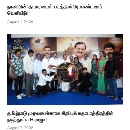
நானியின் ‘தி பாரடைஸ்’ படத்தின் பிரமாண்ட டீசர்
வெளியீடு!
August 7, 2026
தமிழ்நாடு முதலமைச்சராக சிறப்புக் கதாபாத்திரத்தில்
நடித்துள்ள H.ராஜா!
August 7, 2026