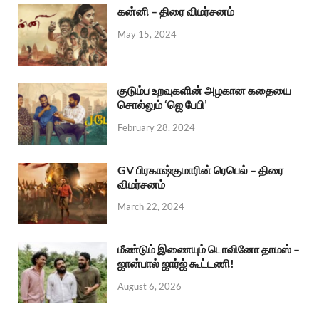
கன்னி – திரை விமர்சனம்
May 15, 2024
குடும்ப உறவுகளின் அழகான கதையை
சொல்லும் ‘ஜெ பேபி’
February 28, 2024
GV பிரகாஷ்குமாரின் ரெபெல் – திரை
விமர்சனம்
March 22, 2024
மீண்டும் இணையும் டொவினோ தாமஸ் –
ஜான்பால் ஜார்ஜ் கூட்டணி!
August 6, 2026