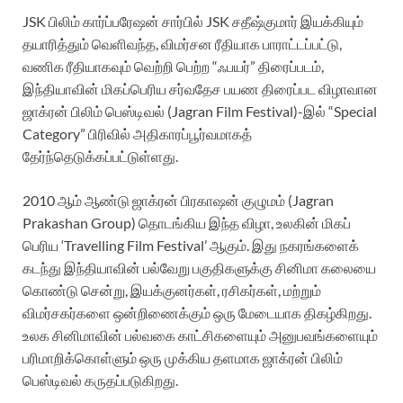
JSK பிலிம் கார்ப்பரேஷன் சார்பில் JSK சதீஷ்குமார் இயக்கியும்
தயாரித்தும் வெளிவந்த, விமர்சன ரீதியாக பாராட்டப்பட்டு,
வணிக ரீதியாகவும் வெற்றி பெற்ற “ஃபயர்” திரைப்படம்,
இந்தியாவின் மிகப்பெரிய சர்வதேச பயண திரைப்பட விழாவான
ஜாக்ரன் பிலிம் பெஸ்டிவல் (Jagran Film Festival)-இல் “Special
Category” பிரிவில் அதிகாரப்பூர்வமாகத்
தேர்ந்தெடுக்கப்பட்டுள்ளது.
2010 ஆம் ஆண்டு ஜாக்ரன் பிரகாஷன் குழுமம் (Jagran
Prakashan Group) தொடங்கிய இந்த விழா, உலகின் மிகப்
பெரிய ‘Travelling Film Festival’ ஆகும். இது நகரங்களைக்
கடந்து இந்தியாவின் பல்வேறு பகுதிகளுக்கு சினிமா கலையை
கொண்டு சென்று, இயக்குனர்கள், ரசிகர்கள், மற்றும்
விமர்சகர்களை ஒன்றிணைக்கும் ஒரு மேடையாக திகழ்கிறது.
உலக சினிமாவின் பல்வகை காட்சிகளையும் அனுபவங்களையும்
பரிமாறிக்கொள்ளும் ஒரு முக்கிய தளமாக ஜாக்ரன் பிலிம்
பெஸ்டிவல் கருதப்படுகிறது.