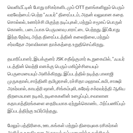
வெளியீட்டின் போது ரசிகர்களிடமும் OTT தளங்களிலும் பெரும்
வரவேற்பைப் பெற்ற “ஃபயர்” திரைப்படம், அதன் வலுவான கதை
சொல்லல், உணர்ச்சி மிகுந்த நடிப்புகள், மற்றும் சமூகப் பொருள்
கொண்ட படைப்பாக பெருமளவு பாராட்டை பெற்றது. இப்போது
இந்த தேர்வு, அந்த திரைப்படத்தின் கலைநிலை, மற்றும்
சர்வதேச அளவிலான தாக்கத்தை உறுதிசெய்கிறது.
தயாரிப்பாளர், இயக்குனர் JSK சதீஷ்குமார் கூறுகையில், “ஃபயர்
படத்தின் வெற்றி எனக்கு பெரும் மகிழ்ச்சியையும்
பெருமையையும் அளிக்கிறது. இப்படத்தில் நடித்த பாலாஜி
முருகதாஸ், சாந்தினி தமிழரசன், ரச்சிதா மஹாலட்சுமி, சாக்ஷி
அகர்வால், காயத்ரி ஷான், சிங்கம்புலி, சுரேஷ் சக்ரவர்த்தி ஆகிய
திறமையான நடிகர், நடிகைகளின் உழைப்பும், சவாலான
கதாபாத்திரங்களை தைரியமாக ஏற்றுக்கொண்ட அர்ப்பணிப்பும்
இப்படத்திற்கு உயிர்பித்தது.
மேலும் பத்திரிகை, ஊடகங்கள் மற்றும் திரையுலக ரசிகர்கள்
அளித்த உறுதியான ஆதரவுக்கும் மனமார்ந்த நன்றிகள்.