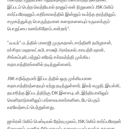
இப்படம் பெற்ற வெற்றியால் நானும் என் நிறுவனம் JSK பிலிம்
கார்ப்பரேஷனும், எதிர்காலத்தில் இன்னும் உயர்ந்த தரத்திலும்,
சமூகத்துக்கு பொருத்தமான கதைகளையும் உருவாக்கும்
பொறுப்பை உணர்கிறோம், என்றார்”.
“ஃபயர்” படத்தில் பாலாஜி முருகதாஸ், சாந்தினி தமிழரசன்,
ரச்சிதா மஹாலட்சுமி, சாக்ஷி அகர்வால், காயத்ரி ஷான்,
சிங்கம்புலி, மற்றும் சுரேஷ் சக்ரவர்த்தி முக்கிய
கதாபாத்திரங்களில் நடித்துள்ளனர்.
JSK சதீஷ்குமார் இப்படத்தில் ஒரு முக்கியமான
கதாபாத்திரத்தையும் ஏற்று நடித்துள்ளார். இவர் எழுதி, இயக்கி,
தயாரித்த இப்படத்திற்கு DK இசையுடன், இந்தியாவிலும்
வெளிநாடுகளிலும் பார்வையாளர்களிடையே பெரும்
வரவேற்பைப் பெற்றுள்ளது.
ஜாக்ரன் பிலிம் பெஸ்டிவல் தேர்வு மூலம், JSK பிலிம் கார்ப்பரேஷன்
நிறுவனம், வணிக ரீதியாகவும், கலைநயமும் கலந்த தரமான