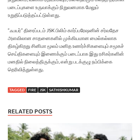
படைப்புகளை உருவாக்கும் நிறுவனமாக மேலும்
உறுதிப்படுத்தப்பட்டுள்ளது.
“ஃபயர்” திரைப்படம் JSK பிலிம் கார்ப்பரேஷனின் சர்வதேச
அளவிலான சாதனைகளில் முக்கியமான மைல்கல்லாக
திகழ்கிறது சினிமா மூலம் மனித உணர்ச்சிகளையும் சமூகச்
செய்திகளையும் இணைக்கும் படைப்பாக இது ரசிகர்களின்
மனதில் நிலைத்திருக்கும், என்று படக்குழு நம்பிக்கை
தெரிவித்துள்ளது.
TAGGED
FIRE
JSK
SATHISHKUMAR
RELATED POSTS