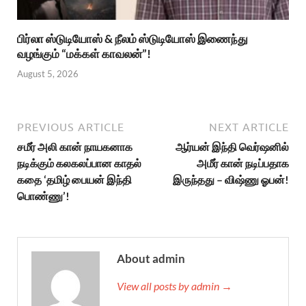
பிர்லா ஸ்டுடியோஸ் & நீலம் ஸ்டுடியோஸ் இணைந்து
வழங்கும் “மக்கள் காவலன்”!
August 5, 2026
PREVIOUS ARTICLE
NEXT ARTICLE
சமீர் அலி கான் நாயகனாக
ஆர்யன் இந்தி வெர்ஷனில்
நடிக்கும் கலகலப்பான காதல்
அமீர் கான் நடிப்பதாக
கதை ‘தமிழ் பையன் இந்தி
இருந்தது – விஷ்ணு ஓபன்!
பொண்ணு’!
About admin
View all posts by admin →