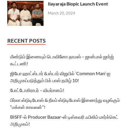
Ilayaraja Biopic Launch Event
March 20, 2024
RECENT POSTS
மீண்டும் இணையும் டொவினோ தாமஸ் – ஜான்பால் ஜார்ஜ்
கூட்டணி!
ஜியோ ஹாட்ஸ்டார் & ஸ்டார் விஜயில் ‘Common Man’-ஐ
அறிமுகப்படுத்தும் பிக் பாஸ் தமிழ் 10!
போட்டோகிராபர் – விமர்சனம்!
பிர்லா ஸ்டுடியோஸ் & நீலம் ஸ்டுடியோஸ் இணைந்து வழங்கும்
“மக்கள் காவலன்”!
BISFF-ல் Producer Bazaar-ன் டிஸ்கவரி ஃபிலிம் மார்க்கெட்
அறிமுகம்!