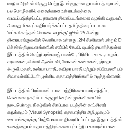
மாநில அரசின் விருது பெற்ற இயக்குநரான தயாள் பத்மநாபன்,
பல மொழிகளில் கதைக்கான உள்ளடக்கத்தை
மையப்படுத்தப்பட்ட தரமான திரைப்படங்களை வழங்கி வருபவர்.
அவரது மிகவும் எதிர்பார்க்கப்பட்ட தமிழ் திரைப்படமான
‘லட்சுமிகாந்தன் கொலை வழக்கு’ ஜூன் 25 அன்று
திரையரங்குகளில் வெளியாக உள்ளது. 2M சினிமாஸ் மற்றும் D
பிக்சர்ஸ் நிறுவனங்களின் சார்பில் கே.வி. ஷபரீஷ் தயாரித்துள்ள
இப்படத்தில் வெற்றி, ரங்கராஜ் பாண்டே, பிரிகிடா சாகா, மாறன்,
சரவணன், லிஸ்ஸி ஆண்டனி, லோகன் கண்ணன், நர்மதா,
அருவி மதன், கன்யா பாரதி, கவிதா பாரதி மற்றும் சுப்பிரமணியம்
சிவா உள்ளிட்டோர் முக்கிய கதாபாத்திரங்களில் நடித்துள்ளனர்.
இப்படத்தின் பிரம்மாண்டமான பத்திரிகையாளர் சந்திப்பு
சென்னை நகரில் படக்குழுவினரின் முன்னிலையில்
நடைபெற்றது. நிகழ்வின் சிறப்பாக, படத்தின் காட்சிசார்
சுருக்கமும் (Visual Synopsis), கதாபாத்திர அறிமுகமும்
ஊடகங்களுக்கு பிரத்யேகமாக திரையிடப்பட்டது. இது படத்தின்
உலகத்தையும் கதாபாத்திரங்களையும் பற்றிய சுவாரஸ்யமான