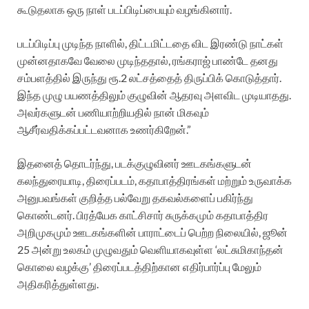
கூடுதலாக ஒரு நாள் படப்பிடிப்பையும் வழங்கினார்.
படப்பிடிப்பு முடிந்த நாளில், திட்டமிட்டதை விட இரண்டு நாட்கள்
முன்னதாகவே வேலை முடிந்ததால், ரங்கராஜ் பாண்டே தனது
சம்பளத்தில் இருந்து ரூ.2 லட்சத்தைத் திருப்பிக் கொடுத்தார்.
இந்த முழு பயணத்திலும் குழுவின் ஆதரவு அளவிட முடியாதது.
அவர்களுடன் பணியாற்றியதில் நான் மிகவும்
ஆசீர்வதிக்கப்பட்டவனாக உணர்கிறேன்.”
இதனைத் தொடர்ந்து, படக்குழுவினர் ஊடகங்களுடன்
கலந்துரையாடி, திரைப்படம், கதாபாத்திரங்கள் மற்றும் உருவாக்க
அனுபவங்கள் குறித்த பல்வேறு தகவல்களைப் பகிர்ந்து
கொண்டனர். பிரத்யேக காட்சிசார் சுருக்கமும் கதாபாத்திர
அறிமுகமும் ஊடகங்களின் பாராட்டைப் பெற்ற நிலையில், ஜூன்
25 அன்று உலகம் முழுவதும் வெளியாகவுள்ள ‘லட்சுமிகாந்தன்
கொலை வழக்கு’ திரைப்படத்திற்கான எதிர்பார்ப்பு மேலும்
அதிகரித்துள்ளது.