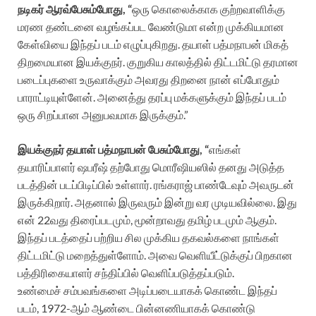
நடிகர் ஆரவ்பேசும்போது, “
ஒரு கொலைக்காக குற்றவாளிக்கு
மரண தண்டனை வழங்கப்பட வேண்டுமா என்ற முக்கியமான
கேள்வியை இந்தப் படம் எழுப்புகிறது. தயாள் பத்மநாபன் மிகத்
திறமையான இயக்குநர். குறுகிய காலத்தில் திட்டமிட்டு தரமான
படைப்புகளை உருவாக்கும் அவரது திறனை நான் எப்போதும்
பாராட்டியுள்ளேன். அனைத்து தரப்பு மக்களுக்கும் இந்தப் படம்
ஒரு சிறப்பான அனுபவமாக இருக்கும்.”
இயக்குநர் தயாள் பத்மநாபன் பேசும்போது, “
எங்கள்
தயாரிப்பாளர் ஷபரீஷ் தற்போது மொரீஷியஸில் தனது அடுத்த
படத்தின் படப்பிடிப்பில் உள்ளார். ரங்கராஜ் பாண்டேவும் அவருடன்
இருக்கிறார். அதனால் இருவரும் இன்று வர முடியவில்லை.
இது
என் 22வது திரைப்படமும், மூன்றாவது தமிழ் படமும் ஆகும்.
இந்தப் படத்தைப் பற்றிய சில முக்கிய தகவல்களை நாங்கள்
திட்டமிட்டு மறைத்துள்ளோம். அவை வெளியீட்டுக்குப் பிறகான
பத்திரிகையாளர் சந்திப்பில் வெளிப்படுத்தப்படும்.
உண்மைச் சம்பவங்களை அடிப்படையாகக் கொண்ட இந்தப்
படம், 1972-ஆம் ஆண்டை பின்னணியாகக் கொண்டு