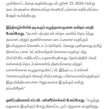
முன்னோட்டத்தை வழங்கியதுடன், ஜூன் 25, 2026 அன்று
நடைபெறவுள்ள திரையரங்கு வெளியீட்டிற்கான எதிர்பார்ப்பை
மேலும் உயர்த்தியது.
இந்நிகழ்ச்சியில் நடிகரும் எழுத்தாளருமான கவிதா பாரதி
பேசும்போது, “
தயாள் பத்மநாபன் கர்நாடகாவில் தொடர்ந்து
தரமான மற்றும் துணிச்சலான படைப்புகளை வழங்கும்
இயக்குநராக கொண்டாடப்படுகிறார். அவரது மூன்றாவது தமிழ்
திரைப்படமான ‘லட்சுமிகாந்தன் கொலை வழக்கு’ மீது
மிகப்பெரிய எதிர்பார்ப்பு உருவாகியுள்ளது. ஆரம்பத்தில் அவர்
என்னைத் தொடர்புகொண்டு திரைக்கதை மற்றும்
வசனங்களை எழுதுமாறு கேட்டார். இந்தப் படம் எங்கள்
அனைவருக்கும் மிகவும் சிறப்பானது. பார்வையாளர்களுக்கும்
இது வித்தியாசமான அனுபவமாக இருக்கும் என்று
நம்புகிறேன்.”
ஒளிப்பதிவாளர் எம்.வி. பன்னீர்செல்வம் பேசும்போது,
“எழுத்து
வலுவாக இருக்கும் போது திரைப்படமும் ஆழமாக மாறுகிறது.