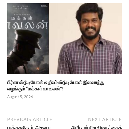
பிர்லா ஸ்டுடியோஸ் & நீலம் ஸ்டுடியோஸ் இணைந்து
வழங்கும் “மக்கள் காவலன்”!
August 5, 2026
PREVIOUS ARTICLE
NEXT ARTICLE
பரத் தனசேகர், அக்ஷயா
அமீர் சார் சில விஷயத்தைக்