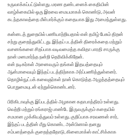
உருவாக்கப்பட்டுள்ளது. மரண தண்டனைக் கைதியின்
வாழ்க்கையில் ஒரு இரவை மையமாகக் கொண்டு, அவன்
கடந்தகாலத்தை மீள்பார்க்கும் கதையாக இது அமைந்துள்ளது.
கன்னடத் துறையில் பணியாற்றியதால் என் தமிழ் பேசும் திறன்
சற்று குறைந்துவிட்டது. இந்தப் படத்தின் திரைக்கதை மற்றும்
வசனங்களை சிறப்பாக வடிவமைத்த கவிதா பாரதி சாருக்கு
நான் மனமார்ந்த நன்றி தெரிவிக்கிறேன்.
என் நடிகர்கள் அனைவரும் தங்கள் இதயத்தையும்
ஆன்மாவையும் இந்தப் படத்திற்காக அர்ப்பணித்துள்ளனர்.
தொழில்நுட்பக் கலைஞர்கள் நான் கொடுத்த அழுத்தத்தையும்
பொறுமையுடன் ஏற்றுக்கொண்டனர்.
பிரிகிடாவுக்கு இப்படத்தில் அழகான கதாபாத்திரம் உள்ளது.
வெற்றி மற்றும் ரங்கராஜ் பாண்டே இருவருக்கும் கதையில்
சமமான முக்கியத்துவம் உள்ளது. குறிப்பாக சரவணன் சார்,
இந்தப் படத்தின் மீது கொண்ட அன்பினால் தனது
சம்பளத்தைக் குறைத்ததோடு, கிளைமாக்ஸ் காட்சிக்காக