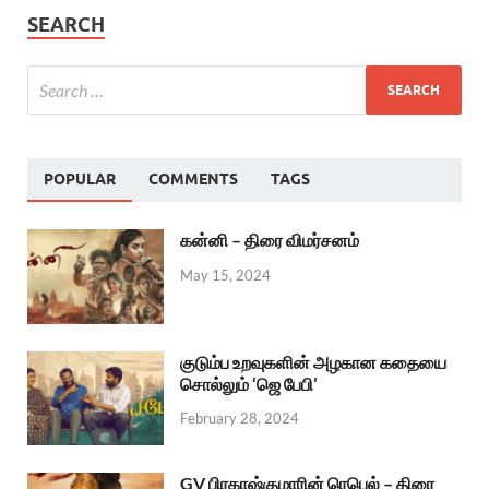
SEARCH
POPULAR
COMMENTS
TAGS
கன்னி – திரை விமர்சனம்
May 15, 2024
குடும்ப உறவுகளின் அழகான கதையை
சொல்லும் ‘ஜெ பேபி’
February 28, 2024
GV பிரகாஷ்குமாரின் ரெபெல் – திரை