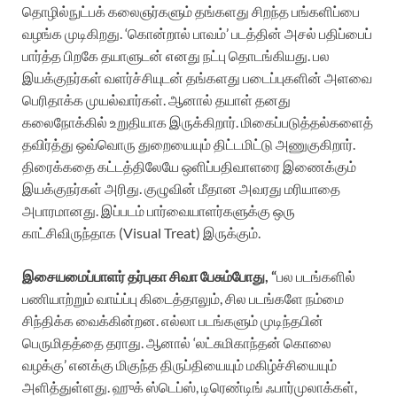
தொழில்நுட்பக் கலைஞர்களும் தங்களது சிறந்த பங்களிப்பை
வழங்க முடிகிறது. ‘கொன்றால் பாவம்’ படத்தின் அசல் பதிப்பைப்
பார்த்த பிறகே தயாளுடன் எனது நட்பு தொடங்கியது. பல
இயக்குநர்கள் வளர்ச்சியுடன் தங்களது படைப்புகளின் அளவை
பெரிதாக்க முயல்வார்கள். ஆனால் தயாள் தனது
கலைநோக்கில் உறுதியாக இருக்கிறார். மிகைப்படுத்தல்களைத்
தவிர்த்து ஒவ்வொரு துறையையும் திட்டமிட்டு அணுகுகிறார்.
திரைக்கதை கட்டத்திலேயே ஒளிப்பதிவாளரை இணைக்கும்
இயக்குநர்கள் அரிது. குழுவின் மீதான அவரது மரியாதை
அபாரமானது. இப்படம் பார்வையாளர்களுக்கு ஒரு
காட்சிவிருந்தாக (Visual Treat) இருக்கும்.
இசையமைப்பாளர் தர்புகா சிவா பேசும்போது, “
பல படங்களில்
பணியாற்றும் வாய்ப்பு கிடைத்தாலும், சில படங்களே நம்மை
சிந்திக்க வைக்கின்றன. எல்லா படங்களும் முடிந்தபின்
பெருமிதத்தை தராது. ஆனால் ‘லட்சுமிகாந்தன் கொலை
வழக்கு’ எனக்கு மிகுந்த திருப்தியையும் மகிழ்ச்சியையும்
அளித்துள்ளது. ஹுக் ஸ்டெப்ஸ், டிரெண்டிங் ஃபார்முலாக்கள்,