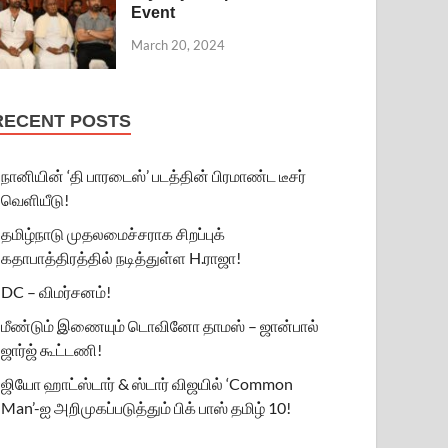
Event
March 20, 2024
RECENT POSTS
நானியின் ‘தி பாரடைஸ்’ படத்தின் பிரமாண்ட டீசர்
வெளியீடு!
தமிழ்நாடு முதலமைச்சராக சிறப்புக்
கதாபாத்திரத்தில் நடித்துள்ள H.ராஜா!
DC – விமர்சனம்!
மீண்டும் இணையும் டொவினோ தாமஸ் – ஜான்பால்
ஜார்ஜ் கூட்டணி!
ஜியோ ஹாட்ஸ்டார் & ஸ்டார் விஜயில் ‘Common
Man’-ஐ அறிமுகப்படுத்தும் பிக் பாஸ் தமிழ் 10!