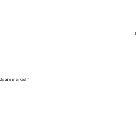
T
lds are marked
*