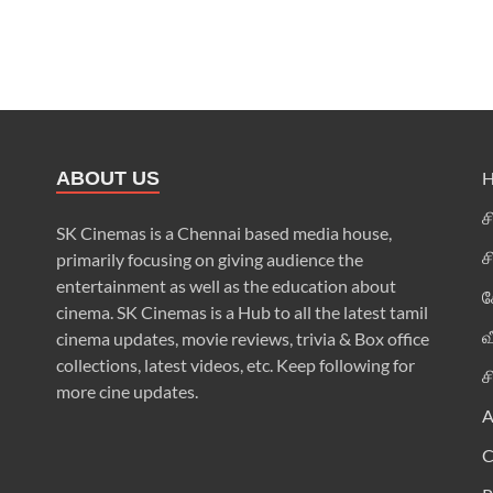
ABOUT US
ச
SK Cinemas is a Chennai based media house,
ச
primarily focusing on giving audience the
entertainment as well as the education about
க
cinema. SK Cinemas is a Hub to all the latest tamil
வ
cinema updates, movie reviews, trivia & Box office
collections, latest videos, etc. Keep following for
ச
more cine updates.
A