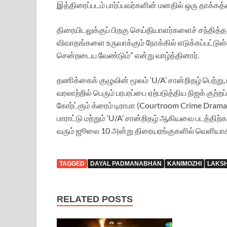
இத்திரைப்படம் பார்ப்பவர்களின் மனதில் ஒரு தாக்கத்த
திரையிடலுக்குப் பிறகு செய்தியாளர்களைச் சந்தித்
விவாதங்களை உருவாக்கும் நோக்கில் எடுக்கப்பட்டு
சென்றடைய வேண்டும்” என்று வாழ்த்தினார்.
தணிக்கைக் குழுவின் மூலம் ‘U/A’ சான்றிதழ் பெற்று
வரலாற்றில் பெரும் பரபரப்பை ஏற்படுத்திய நிஜக்
கோர்ட்ரூம் க்ரைம் டிராமா (Courtroom Crime Dram
பாராட்டு மற்றும் ‘U/A’ சான்றிதழ் ஆகியவை படத்திற்
வரும் ஜூலை 10 அன்று திரையரங்குகளில் வெளியாக
TAGGED
DAYAL PADMANABHAN
KANIMOZHI
LAKS
RELATED POSTS