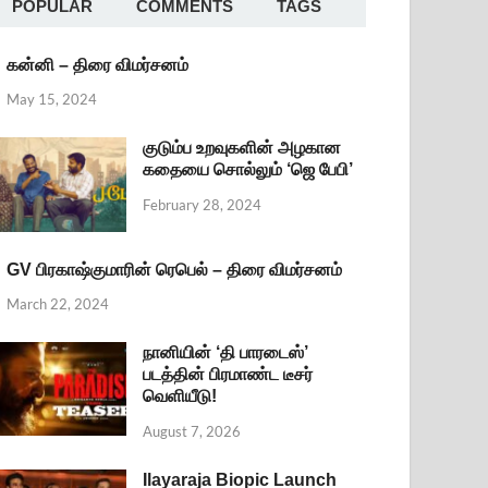
POPULAR
COMMENTS
TAGS
கன்னி – திரை விமர்சனம்
May 15, 2024
குடும்ப உறவுகளின் அழகான
கதையை சொல்லும் ‘ஜெ பேபி’
February 28, 2024
GV பிரகாஷ்குமாரின் ரெபெல் – திரை விமர்சனம்
March 22, 2024
நானியின் ‘தி பாரடைஸ்’
படத்தின் பிரமாண்ட டீசர்
வெளியீடு!
August 7, 2026
Ilayaraja Biopic Launch