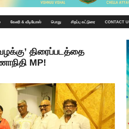
்
கேலரி & வீடியோஸ்
பொது
சிறப்பு கட்டுரை
CONTACT U
வழக்கு’ திரைப்படத்தை
ுணாநிதி MP!