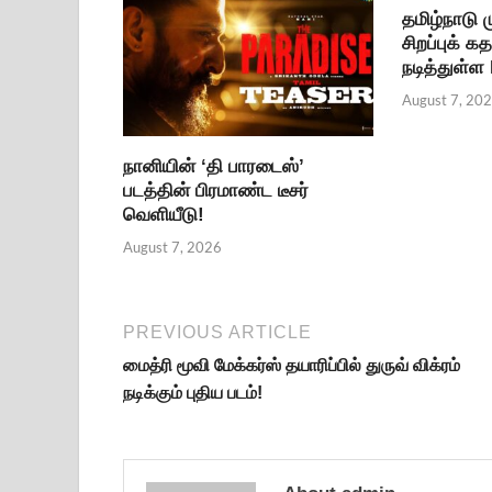
தமிழ்நாடு
சிறப்புக் க
நடித்துள்ள
August 7, 20
நானியின் ‘தி பாரடைஸ்’
படத்தின் பிரமாண்ட டீசர்
வெளியீடு!
August 7, 2026
PREVIOUS ARTICLE
மைத்ரி மூவி மேக்கர்ஸ் தயாரிப்பில் துருவ் விக்ரம்
நடிக்கும் புதிய படம்!