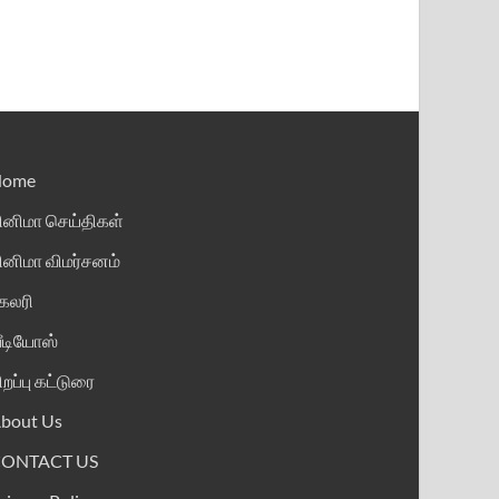
Home
ினிமா செய்திகள்
ினிமா விமர்சனம்
ேலரி
ீடியோஸ்
ிறப்பு கட்டுரை
bout Us
CONTACT US