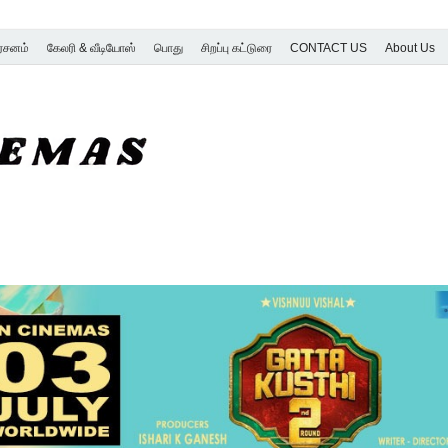
ர்சனம்
கேலரி & வீடியோஸ்
பொது
சிறப்பு கட்டுரை
CONTACT US
About Us
SK Cinemas