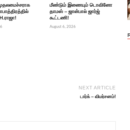
 முதலமைச்சராக
மீண்டும் இணையும் டொவினோ
தாபாத்திரத்தில்
தாமஸ் – ஜான்பால் ஜார்ஜ்
 H.ராஜா!
கூட்டணி!
26
August 6, 2026
NEXT ARTICLE
டார்க் – விமர்சனம்!