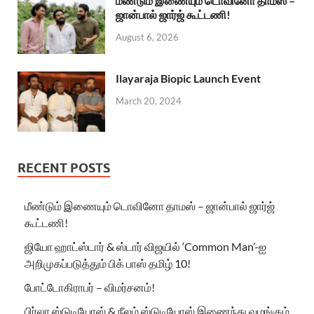
மீண்டும் இணையும் டொவினோ தாமஸ் –
ஜான்பால் ஜார்ஜ் கூட்டணி!
August 6, 2026
Ilayaraja Biopic Launch Event
March 20, 2024
RECENT POSTS
மீண்டும் இணையும் டொவினோ தாமஸ் – ஜான்பால் ஜார்ஜ்
கூட்டணி!
ஜியோ ஹாட்ஸ்டார் & ஸ்டார் விஜயில் ‘Common Man’-ஐ
அறிமுகப்படுத்தும் பிக் பாஸ் தமிழ் 10!
போட்டோகிராபர் – விமர்சனம்!
பிர்லா ஸ்டுடியோஸ் & நீலம் ஸ்டுடியோஸ் இணைந்து வழங்கும்