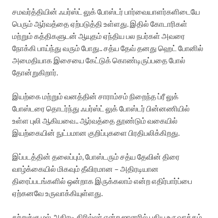
சமவர்த்தியின் ஃபர்ஸ்ட் லுக் போஸ்டர் பார்வையாளர்களிடையே
பெரும் ஆர்வத்தை ஏற்படுத்தி உள்ளது. இதில் கோடாரிகள்
மற்றும் கத்திகளுடன் ஆயுதம் ஏந்திய பல நபர்கள் அவரை
நோக்கி பாய்ந்து வரும் போது.. சத்ய தேவ் தனது ஹெட் போனில்
அமைதியாக இசையை கேட்டுக் கொண்டிருப்பதை போல்
தோன்றுகிறார்.
இயற்கை மற்றும் வனத்தின் சாராம்சம் நிறைந்த ப்ரீ லுக்
போஸ்டரை தொடர்ந்து ஃபர்ஸ்ட் லுக் போஸ்டர் பின்னணியில்
உள்ள புலி ஆகியவை.. ஆர்வத்தை தூண்டும் வகையில்
இயற்கையின் நுட்பமான குறிப்புகளை பிரதிபலிக்கிறது.
இப்படத்தின் தலைப்பும், போஸ்டரும் சத்ய தேவின் திரை
வாழ்க்கையில் மிகவும் தீவிரமான – அதிரடியான
திரைப்படங்களில் ஒன்றாக இருக்கலாம் என்ற எதிர்பார்ப்பை
ஏற்கனவே உருவாக்கியுள்ளது.
சுற்றுச்சூழல் அதிரடி திரில்லர் என்ற ஜானரில் புதிய உருவாக்கம்