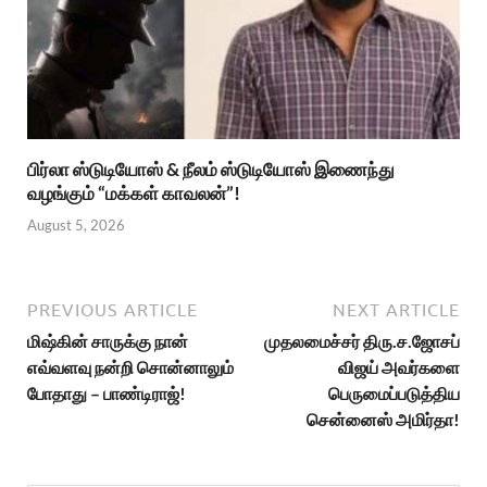
பிர்லா ஸ்டுடியோஸ் & நீலம் ஸ்டுடியோஸ் இணைந்து
வழங்கும் “மக்கள் காவலன்”!
August 5, 2026
PREVIOUS ARTICLE
NEXT ARTICLE
மிஷ்கின் சாருக்கு நான்
முதலமைச்சர் திரு.ச.ஜோசப்
எவ்வளவு நன்றி சொன்னாலும்
விஜய் அவர்களை
போதாது – பாண்டிராஜ்!
பெருமைப்படுத்திய
சென்னைஸ் அமிர்தா!