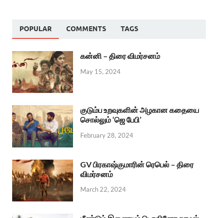
POPULAR
COMMENTS
TAGS
கன்னி – திரை விமர்சனம்
May 15, 2024
குடும்ப உறவுகளின் அழகான கதையை
சொல்லும் ‘ஜெ பேபி’
February 28, 2024
GV பிரகாஷ்குமாரின் ரெபெல் – திரை
விமர்சனம்
March 22, 2024