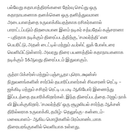
பல்வேறு கதாபாத்திரங்களை தேர்வு செய்து ஒரு
கதாநாயகனாக தனக்கென ஒரு தனித்துவமான
அடையாளத்தை உருவாக்கியதற்காக ரசிகர்களால்
பாராட்டப்படும் திறமையான இளம் நடிகர் சத்யதேவ் கஞ்சரானா
– புதிதாக நடிக்கும் திரைப்படத்திற்கு, ‘சமவர்த்தி’ என
பெயரிட்டு, அதன் டைட்டில் மற்றும் ஃபர்ஸ்ட் லுக் போஸ்டரை
வெளியிட்டுள்ளார். அவரது திரை பயணத்தில் கதாநாயகனாக
நடிக்கும் 16ஆவது திரைப்படம் இதுவாகும்.‌
ருத்ரா பிக்சர்ஸ் மற்றும் பஞ்சபூதா புரொடக்ஷன்ஸ்
நிறுவனங்களின் சார்பில் தயாரிப்பாளர்கள் சிவசரண் ரெட்டி –
ஜக்கிடி மற்றும் சசிதர் ரெட்டி படமடி ஆகியோர் இணைந்து
இப்படத்தை தயாரிக்கிறார்கள். இந்த திரைப்படத்தை அஜய் நாக்
வி இயக்குகிறார். ‘சமவர்த்தி’ ஒரு சூழலியல் சார்ந்த ஆக்சன்
திரில்லராக உருவாக்கி, தமிழ்- தெலுங்கு- கன்னடம்-
மலையாளம்- ஆகிய மொழிகளில் பிரம்மாண்டமாக
திரையரங்குகளில் வெளியாக உள்ளது.‌