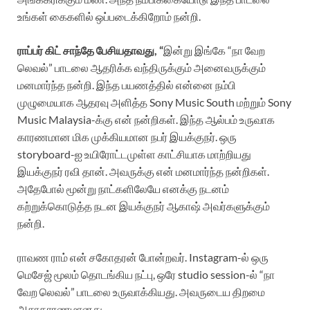
உங்கள் கைகளில் ஒப்படைக்கிறோம் நன்றி.
ராப்பர் கிட் சாந்தே பேசியதாவது, “
இன்று இங்கே “நா வேற
லெவல்” பாடலை ஆதரிக்க வந்திருக்கும் அனைவருக்கும்
மனமார்ந்த நன்றி. இந்த பயணத்தில் என்னை நம்பி
முழுமையாக ஆதரவு அளித்த Sony Music South மற்றும் Sony
Music Malaysia-க்கு என் நன்றிகள். இந்த ஆல்பம் உருவாக
காரணமான மிக முக்கியமான நபர் இயக்குநர். ஒரு
storyboard-ஐ உயிரோட்டமுள்ள காட்சியாக மாற்றியது
இயக்குநர் ரவி தான். அவருக்கு என் மனமார்ந்த நன்றிகள்.
அதேபோல் மூன்று நாட்களிலேயே எனக்கு நடனம்
கற்றுக்கொடுத்த நடன இயக்குநர் ஆகாஷ் அவர்களுக்கும்
நன்றி.
ராவண ராம் என் சகோதரன் போன்றவர். Instagram-ல் ஒரு
மெசேஜ் மூலம் தொடங்கிய நட்பு, ஒரே studio session-ல் “நா
வேற லெவல்” பாடலை உருவாக்கியது. அவருடைய திறமை
அசாதாரணமானது.