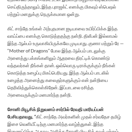
செய்திருந்தாலும், இந்த புராஜக்ட் எனக்கு மிகவும் ஸ்பெஷல்
மற்றும் மனதுக்கு நெருக்கமான ஒன்று.
கிட் சாந்தே உங்கள் அற்புதமான ஐடியாவை உயிர்ப்பிக்க இந்த
வாய்ப்பை எனக்கு கொடுத்ததற்கு நன்றி. திலீபன் இல்லாமல்
இந்த ஆல்பம் உருவாகியிருக்கவே முடியாது. குணா மற்றும் ரே —
“Mother of Dragons” போல இந்த ஆல்பம் பாடலுக்கு
அனைத்து பக்கங்களிலும் ஆதரவை திரட்டிக் கொண்டு
வந்தவர்கள் நீங்கள் தான். ஒவ்வொரு டிராக்குக்கும் நீங்கள்
கொடுத்த உழைப்பு மிகப்பெரியது. இந்த ஆல்பம் பாடலில்
உழைத்த அனைத்து கலைஞர்களுக்கும் என் நன்றியை
தெரிவித்துக்கொள்கிறேன். இப்பாடலை ரசித்த
அனைவருக்கும் மனமார்ந்த நன்றி.
சோனி மியூசிக் நிறுவனம் சார்பில் ரேவதி மாரியப்பன்
பேசியதாவது, “
கிட் சாந்தே அவர்களின் முதல் சர்வதேச தமிழ்
இசை வெளியீட்டிற்கு மனமார்ந்த வாழ்த்துகள். இந்த
இணைப்பிற்கு ஆதரவு அளித்த சோனி மியூசிக் சவுத் மற்றும்