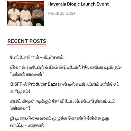
Ilayaraja Biopic Launch Event
March 20, 2024
RECENT POSTS
போட்டோகிராபர் – விமர்சனம்!
பிர்லா ஸ்டுடியோஸ் & நீலம் ஸ்டுடியோஸ் இணைந்து வழங்கும்
“மக்கள் காவலன்”!
BISFF-ல் Producer Bazaar-ன் டிஸ்கவரி ஃபிலிம் மார்க்கெட்
அறிமுகம்!
சந்தீப் கிஷன் நடிக்கும் சோஷியோ ஃபேண்டஸி திரைப்படம்
‘கரிகாலா’!
ஜி.டி. நாயுடுவை உலகம் முழுக்க கொண்டு சேர்க்க ஒரு
வாய்ப்பு – மாதவன்!