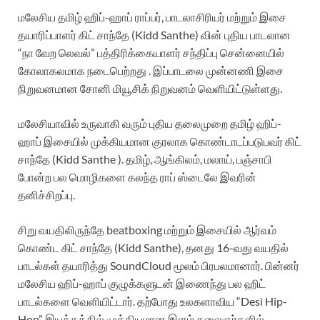
மலேசிய தமிழ் ஹிப்-ஹாப் ராப்பர், பாடலாசிரியர் மற்றும் இசை
தயாரிப்பாளர் கிட் சாந்தே (Kidd Santhe) வின் புதிய பாடலான
“நா வேற லெவல்” பத்திரிக்கையாளர் சந்திப்பு சென்னையில்
கோலாகலமாக நடைபெற்றது . இப்பாடலை முன்னணி இசை
நிறுவனமான சோனி மியூசிக் நிறுவனம் வெளியிட்டுள்ளது.
மலேசியாவில் உருவாகி வரும் புதிய தலைமுறை தமிழ் ஹிப்-
ஹாப் இசையில் முக்கியமான குரலாக கொண்டாடப்படுபவர் கிட்
சாந்தே (Kidd Santhe ). தமிழ், ஆங்கிலம், மலாய், பஞ்சாபி
போன்ற பல மொழிகளை கலந்த ராப் ஸ்டைலே இவரின்
தனிச்சிறப்பு.
சிறு வயதிலிருந்தே beatboxing மற்றும் இசையில் ஆர்வம்
கொண்ட கிட் சாந்தே (Kidd Santhe), தனது 16-வது வயதில்
பாடல்கள் தயாரித்து SoundCloud மூலம் பிரபலமானார். பின்னர்
மலேசிய ஹிப்-ஹாப் குழுக்களுடன் இணைந்து பல ஹிட்
பாடல்களை வெளியிட்டார். தற்போது உலகளாவிய “Desi Hip-
Hop” இயக்கத்தில் முக்கியமான இளம் கலைஞர்களில்