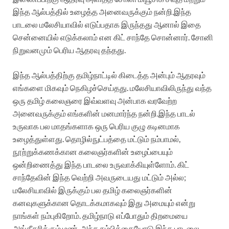
இந்த ஆல்பத்தில் உழைத்த அனைவருக்கும் நன்றி.இந்த
பாடலை மலேசியாவில் எடுப்பதாக இருந்தது ஆனால் இதை
சென்னையில் எடுக்கலாம் என கிட் சாந்தே சொன்னார். சோனி
நிறுவனமும் பெரிய ஆதரவு தந்தது.
இந்த ஆல்பத்திற்கு தமிழ்நாட்டில் கிடைத்த அன்பும் ஆதரவும்
எங்களை மிகவும் நெகிழச்செய்தது. மலேசியாவிலிருந்து வந்த
ஒரு தமிழ் கலைஞரை இவ்வளவு அன்பாக வரவேற்ற
அனைவருக்கும் எங்களின் மனமார்ந்த நன்றி.இந்த பாடல்
உருவாக பல மாதங்களாக ஒரு பெரிய குழு கடினமாக
உழைத்துள்ளது. தொழில்நுட்பத்தை மட்டும் நம்பாமல்,
நூற்றுக்கணக்கான கலைஞர்களின் உழைப்பையும்
ஒன்றிணைத்து இந்த பாடலை உருவாக்கியுள்ளோம். கிட்
சாந்தேவின் இந்த வெற்றி அவருடையது மட்டும் அல்ல;
மலேசியாவில் இருக்கும் பல தமிழ் கலைஞர்களின்
கனவுகளுக்கான தொடக்கமாகவும் இது அமையும் என்று
நாங்கள் நம்புகிறோம். தமிழ்நாடு எப்போதும் திறமையை
அங்கீகரிக்கும் மண். அந்த நம்பிக்கையோடு இந்த பாடலை