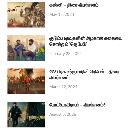
கன்னி – திரை விமர்சனம்
May 15, 2024
குடும்ப உறவுகளின் அழகான கதையை
சொல்லும் ‘ஜெ பேபி’
February 28, 2024
GV பிரகாஷ்குமாரின் ரெபெல் – திரை
விமர்சனம்
March 22, 2024
போட்டோகிராபர் – விமர்சனம்!
August 5, 2026