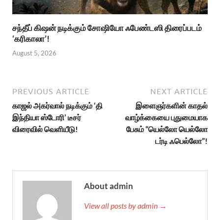
சந்தீப் கிஷன் நடிக்கும் சோஷியோ ஃபேண்டஸி திரைப்படம்
‘கரிகாலா’!
August 5, 2026
PREVIOUS ARTICLE
NEXT ARTICLE
காஜல் அகர்வால் நடிக்கும் ‘தி
இளைஞர்களின் காதல்
இந்தியா ஸ்டோரி’ டீசர்
வாழ்க்கையை புதுமையாக
விரைவில் வெளியீடு!
பேசும் “யெல்லோ யெல்லோ
டர்டி ஃபெல்லோ”!
About admin
View all posts by admin →