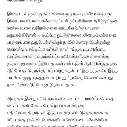
இந்த பாடல் மூலம் நான் என்னை ஒரு நடிகராகவோ அல்லது
இசையமைப்பாளராகவோ காட்ட விரும்பவில்லை. தமிழ்நாட்டின்
உண்மையான ஹீரோக்களை காட்டவே இந்த பாடலை
உருவாக்கினேன் — ஆட்டோ ஓட்டுநர்களை. தினமும் மக்களை
பாதுகாப்பாக ஒரு இடத்திலிருந்து இன்னொரு இடத்துக்கு
கொண்டு செல்லும் அவர்கள் தான் நம்முடைய அன்றாட
வாழ்க்கையின் மறைக்கப்பட்ட ஹீரோக்கள். சென்னைக்கு
முதன்முதலாக வந்தபோது, என் கார் பஞ்சர் ஆகி நின்றது. ஒரு
ஆட்டோ ஓட்டுநருக்கு டயர் மாற்ற உதவிய அந்த தருணமே இந்த
பாடலின் முழு கருத்தாக மாறியது. “நா வேற லெவல்” என்பது
நான் அல்ல, ஆட்டோ ஓட்டுநர்கள் தான்.
அவர்கள் இன்று எரிபொருள் விலை உயர்வு, பராமரிப்பு செலவு,
பைக் டாக்ஸி போட்டி போன்ற பல சவால்களை
எதிர்கொள்கிறார்கள். இந்த பாடல் மூலம் அவர்களுக்கான
மரியாதையும் அன்பும் மக்களிடம் சென்றடைய வேண்டும்
என்பதே என் நோக்கம். நான் ஒரு மலேசிய இளைஞன்.