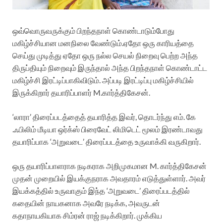
ஒவ்வொருவருக்கும் பிறந்தநாள் கொண்டாடும்போது
மகிழ்ச்சியான மனநிலை வேண்டும்.ஏதோ ஒரு காரியத்தை
செய்து முடித்து ஏதோ ஒரு நல்ல செயல் நிறைவு பெற்ற அந்த
திருப்தியும் நிறைவும் இருந்தால் அந்த பிறந்தநாள் கொண்டாட்ட
மகிழ்ச்சி இரட்டிப்பாகிவிடும். அப்படி இரட்டிப்பு மகிழ்ச்சியில்
இருக்கிறார் தயாரிப்பாளர் M.கார்த்திகேசன்.
‘லாரா’ திரைப்படத்தைத் தயாரித்த இவர், தொடர்ந்து எம். கே
.ஃபிலிம் மீடியா ஒர்க்ஸ் பிரைவேட் லிமிடெட் மூலம் இரண்டாவது
தயாரிப்பாக ‘அறுவடை’ திரைப்படத்தை உருவாக்கி வருகிறார்.
ஒரு தயாரிப்பாளராக நடிகராக அறிமுகமான M. கார்த்திகேசன்
முதன் முறையில் இயக்குநராக அவதாரம் எடுத்துள்ளார். அவர்
இயக்கத்தில் உருவாகும் இந்த ‘அறுவடை’ திரைப்படத்தில்
கதையின் நாயகனாக அவரே நடிக்க, அவருடன்
கதாநாயகியாக சிம்ரன் ராஜ் நடிக்கிறார். முக்கிய