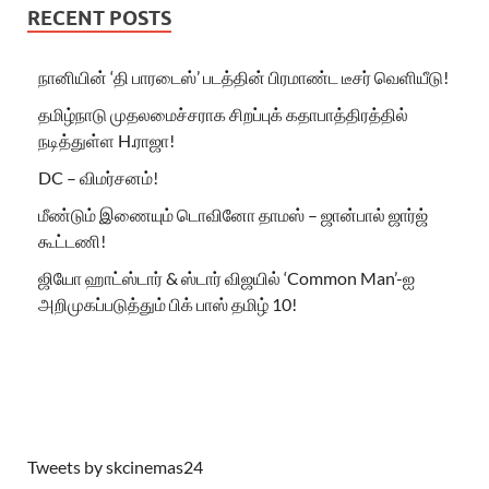
RECENT POSTS
நானியின் ‘தி பாரடைஸ்’ படத்தின் பிரமாண்ட டீசர் வெளியீடு!
தமிழ்நாடு முதலமைச்சராக சிறப்புக் கதாபாத்திரத்தில்
நடித்துள்ள H.ராஜா!
DC – விமர்சனம்!
மீண்டும் இணையும் டொவினோ தாமஸ் – ஜான்பால் ஜார்ஜ்
கூட்டணி!
ஜியோ ஹாட்ஸ்டார் & ஸ்டார் விஜயில் ‘Common Man’-ஐ
அறிமுகப்படுத்தும் பிக் பாஸ் தமிழ் 10!
Tweets by skcinemas24