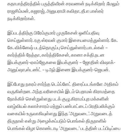
கதாபாத்திரத்தில் பருத்திவீரன் சரவணன் நடிக்கிறார் .மேலும்
ராஜசிம்மன், கஜராஜ், அனுபராமி கவிதா, தீபா பாஸ்கர்
நடிக்கிறார்கள்.
இப்படத்திற்கு பிரேம்குமார் முருகேசன் ஒளிப்பதிவு
செய்துள்ளார். ரகு ஸ்ரவன் குமார் இசையமைத்துள்ளார். கே.
கே. விக்னேஷ் படத்தொகுப்பு செய்துள்ளார்.பாடல்கள் –
கார்த்திக் நேத்தா, கார்த்திகேசன், கானா சக்தி.நடன
இயக்குனர்-ஏஎம்ஜே,கலை இயக்குனர் – ஜோதின் விஷாக்-
அனுப்ஷா,ஸ்டண்ட் – டிஆர்.இணை இயக்குனர்-ஜெயன்.
இப்போது நகரம் சார்ந்த டெம்ப்ளேட் திரைப்படங்களே அதிகம்
வருகின்றன. அந்த வரிசையில் இடம் பெறாமல் கிராமத்தை
நோக்கிச் சென்றுள்ளது படக் குழு.கிராமப்புற மக்களின்
வாழ்வியல் கலாச்சாரம் மற்றும் பண்பாட்டைப் பிரதிபலிக்கும்
வகையில் உருவாகியுள்ளது இந்த ‘அறுவடை’. அறுவடைத்
திருநாள் என்று அழைக்கப்படும் பொங்கல் திருநாளில்
பொங்கல் விழா கொண்டாடி ‘அறுவடை’ படத்தின் படப்பிடிப்பை