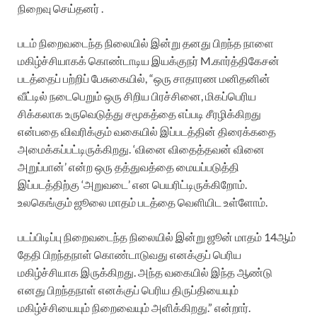
நிறைவு செய்தனர் .
படம் நிறைவடைந்த நிலையில் இன்று தனது பிறந்த நாளை
மகிழ்ச்சியாகக் கொண்டாடிய இயக்குநர் M.கார்த்திகேசன்
படத்தைப் பற்றிப் பேசுகையில், “ஒரு சாதாரண மனிதனின்
வீட்டில் நடைபெறும் ஒரு சிறிய பிரச்சினை, மிகப்பெரிய
சிக்கலாக உருவெடுத்து சமூகத்தை எப்படி சீரழிக்கிறது
என்பதை விவரிக்கும் வகையில் இப்படத்தின் திரைக்கதை
அமைக்கப்பட்டிருக்கிறது. ‘வினை விதைத்தவன் வினை
அறுப்பான்’ என்ற ஒரு தத்துவத்தை மையப்படுத்தி
இப்படத்திற்கு ‘அறுவடை’ என பெயரிட்டிருக்கிறோம்.
உலகெங்கும் ஜூலை மாதம் படத்தை வெளியிட உள்ளோம்.
படப்பிடிப்பு நிறைவடைந்த நிலையில் இன்று ஜூன் மாதம் 14ஆம்
தேதி பிறந்தநாள் கொண்டாடுவது எனக்குப் பெரிய
மகிழ்ச்சியாக இருக்கிறது. அந்த வகையில் இந்த ஆண்டு
எனது பிறந்தநாள் எனக்குப் பெரிய திருப்தியையும்
மகிழ்ச்சியையும் நிறைவையும் அளிக்கிறது.” என்றார்.