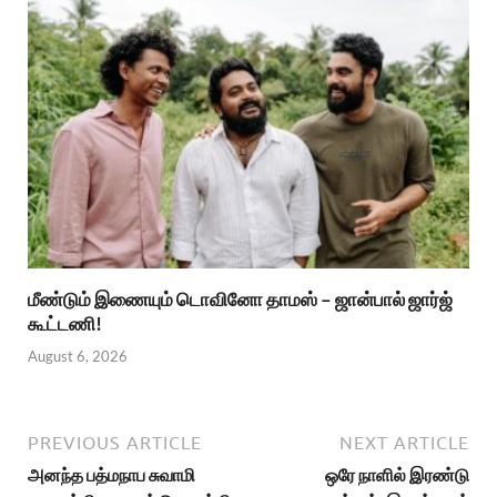
மீண்டும் இணையும் டொவினோ தாமஸ் – ஜான்பால் ஜார்ஜ்
கூட்டணி!
August 6, 2026
PREVIOUS ARTICLE
NEXT ARTICLE
அனந்த பத்மநாப சுவாமி
ஒரே நாளில் இரண்டு