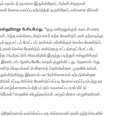
ும் உதவிடத் தயாராக இருக்கிறோம், அக்னி சிறகுகள்
கள் வேலை வாய்ப்பு ஏற்படுத்தி தருகிறோம், எங்களை நீங்கள்
ஒரு மனிதனுக்குக் கடைசி வரை
 கஸ்தூரிராஜா பேசியபோது, “
ான். அந்த கல்வியை சிறப்பாகக் கற்க வேண்டும் .என் தந்தைக்கு
ல் ஒரு சட்டம் போட்டார். நாங்கள் பள்ளிக்குச் செல்ல வேண்டும்,
தான் செல்ல வேண்டும் .என்றொரு சட்டத்தைப் போட்டார்.
 அடித்தட்டுக் கிராமத்தில் இருந்து படித்துக் கல்லூரிக்கும்
ி.ஏ இரண்டாம் ஆண்டிலேயே காதல் குறுக்கிட்டது. அதனால் அது
ண்டு விஷயங்கள் பெரிதாகத் தெரிகின்றன. முதலில் கல்வி,
 குறுக்கிடுகிறது. இதனால் பல பிரச்சினைகள் ஏற்படுகின்றன
ரியில் எப்படி சேர்க்க வேண்டும் எப்படி வேலை வாய்ப்பு பெற்று தர
ள் வாழ்க்கையைப்பற்றி மட்டும் கவலைப்படாமல் விட்டு
ீர்கள்? காதலில் விழுந்தவர்கள் பலரும் திசை மாறுகிறார்கள்.
பெற்றோர்களால் வளர்க்கப்படாத பிள்ளைகள் தான் குற்ற செயலில்