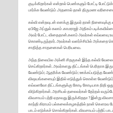
குடிக்கிறார்கள் என்றால் பெண்களும் போட்டி போட்டுக்
பார்க்க வேண்டும் .அதனால் தான் திருமண வரிசையை
கல்வி என்றவுடன் எனக்கு இருவர் தான் நினைவுக்கு 
ஏபிஜே அப்துல் கலாம் .காமராஜர் அதிகம் படிக்கவில்ல
அவர் போட்ட விதைதான்.கலாம் அவர்கள் எவ்வளவு உ
கொண்டிருந்தார். அவர்கள் வளர்ச்சியில் அக்கறை க
சாதித்த சாதனைகள் பெரியவை.
அந்த நிலையில அக்னி சிறகுகள் இந்த கல்வி வேலைவ
செய்கிறார்கள். அவர்களது திட்டங்கள் பெரிதாக இர
வேண்டும்; ஆதரிக்க வேண்டும்; ஊக்கப்படுத்த வேண்ட
விஷயங்களையும் இதில் எடுத்துக் கொள்ள வேண்டும
எவ்வளவோ திட்டங்களுக்கு கோடி கோடியாக நிதி ஒது
விடுகிறார்கள். அரசியல் தலைவர்கள் தேர்தல் வரும
விவசாயம் பற்றி ஏதாவது இருக்கிறதா ? இன்று விவசா
காந்தி கிராமம் பல்கலைக்கழகத்தில் நான் கௌரவ பே
பாடம் எடுக்கச் சொல்கிறார்கள். விவசாயம் பற்றிப் ப