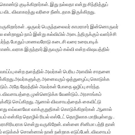
கொண்டு குடிக்கிறார்கள். இது நல்லதா என்று சிந்தித்துப்
 விட விவாகரத்து வரிசை நீண்டதாக இருக்கிறது.
வருகிறார்கள் . ஒருவர் பெருந்தலைவர் காமராசர் இன்னொருவர்
ை என்றாலும் நாம் இன்று கல்வியில் அடைந்திருக்கும் வளர்ச்சி
யர்ந்த போதும் மாணவரோடு கடைசி வரை உரையாடிக்
ொண்டவராக இருந்தார்.இருவரும் கல்வி என்ற விஷயத்தில்
ாய்ப்பு என்ற தளத்தில் அவர்கள் பெரிய அளவில் சாதனை
ுக்கிறது.அவர்களுக்கு அனைவரும் ஒத்துழைப்பு கொடுக்க
ும். அதே நேரத்தில் அவர்கள் போதை ஒழிப்பு சார்ந்த
். விவசாயத்தை முன்னெடுக்க வேண்டும். அரசாங்கம்
க்கீடு செய்கிறது. ஆனால் விவசாயத்தைக் கைவிட்டு
்போது எவ்வளவோ வாக்குறுதிகள் கொடுக்கிறார்கள் .ஆனால்
யம் என்கிற தொழில் ரியல் எஸ்டேட் தொழிலாக மாறியுள்ளது .
ராசிரியராக சென்று வருகிறேன். என்னை சினிமா பற்றி தான்
ாடம் எடுக்கச் சொன்னால் நான் நன்றாக எடுப்பேன். விவசாயம்