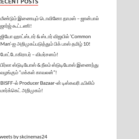
RECENT POSTS
மீண்டும் இணையும் டொவினோ தாமஸ் – ஜான்பால்
ஜார்ஜ் கூட்டணி!
ஜியோ ஹாட்ஸ்டார் & ஸ்டார் விஜயில் ‘Common
Man’-ஐ அறிமுகப்படுத்தும் பிக் பாஸ் தமிழ் 10!
போட்டோகிராபர் – விமர்சனம்!
பிர்லா ஸ்டுடியோஸ் & நீலம் ஸ்டுடியோஸ் இணைந்து
வழங்கும் “மக்கள் காவலன்”!
BISFF-ல் Producer Bazaar-ன் டிஸ்கவரி ஃபிலிம்
மார்க்கெட் அறிமுகம்!
weets by skcinemas24