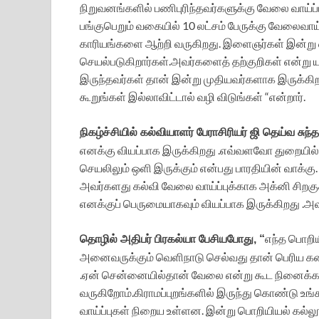
நிறுவனங்களில் பணிபுரிந்தவர்களுக்கு வேலை வாய்ப
பங்குபெறும் வகையில் 10 லட்சம் பேருக்கு வேலைவா
காரியங்களை ஆற்றி வருகிறது. இளைஞர்கள் இன்று எவ
செயல்படுகிறார்கள்.அவர்களைத் தற்குறிகள் என்று
இருந்தவர்கள் தான் இன்று முதியவர்களாக இருக்க
கூறுங்கள் இல்லாவிட்டால் வழி விடுங்கள் “என்றார்.
நிகழ்ச்சியில் கல்வியாளர் பேராசிரியர் ஜி தெய்வ சுந்
எனக்கு வியப்பாக இருக்கிறது .எவ்வளவோ துறையில் 
செயலிலும் ஒளி இருக்கும் என்பது பாரதியின் வாக்கு
அவர்களது கல்வி வேலை வாய்ப்புக்காக அக்னி சிற
எனக்குப் பெருமையாகவும் வியப்பாக இருக்கிறது .அவர
எந்த பொறிய
தொழில் அதிபர் பிரகல்யா பேசியபோது, “
அனைவருக்கும் வெளிநாடு செல்வது தான் பெரிய கனவ
.ஏன் சென்னையில்தான் வேலை என்று கூட நினைக்கக்
வருகிறோம்.கிராமப்புறங்களில் இருந்து கொண்டு உ
வாய்ப்புகள் நிறைய உள்ளன. இன்று பொறியியல் கல்லூ