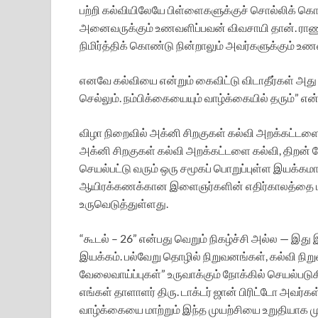
பற்றி கல்வியிலேயே பிள்ளைகளுக்குச் சொல்லிக் கொ
அனைவருக்கும் உணவளிப்பவன் விவசாயி தான். ராணு
நிமிர்த்திக் கொண்டு நின்றாலும் அவர்களுக்கும் உ
எனவே கல்வியை என்றும் கைவிட்டு விடாதீர்கள் அ
செல்லும். நம்பிக்கையையும் வாழ்க்கையில் தரும்” என்
விழா நிறைவில் அக்னி சிறகுகள் கல்வி அறக்கட்டளை
அக்னி சிறகுகள் கல்வி அறக்கட்டளை கல்வி, திறன் மே
செயல்பட்டு வரும் ஒரு சமூகப் பொறுப்புள்ள இயக்கமாக
ஆயிரக்கணக்கான இளைஞர்களின் எதிர்காலத்தை ம
உருவெடுத்துள்ளது.
“கூடல் – 26” என்பது வெறும் நிகழ்ச்சி அல்ல — இத
இயக்கம். பல்வேறு தொழில் நிறுவனங்கள், கல்வி நி
வேலைவாய்ப்புகள்” உருவாக்கும் நோக்கில் செயல்படுக
எங்கள் தாளாளர் திரு. டாக்டர் ஜான் பிரிட்டோ அவர
வாழ்க்கையை மாற்றும் இந்த முயற்சியை உறுதியாக ம