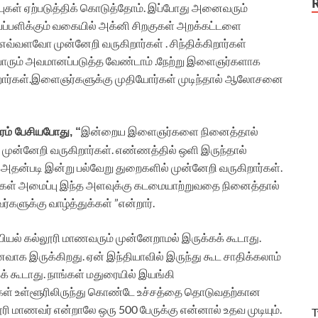
்புகள் ஏற்படுத்திக் கொடுத்தோம். இப்போது அனைவரும்
ய்ப்பளிக்கும் வகையில் அக்னி சிறகுகள் அறக்கட்டளை
்வளவோ முன்னேறி வருகிறார்கள் . சிந்திக்கிறார்கள்
 யாரும் அவமானப்படுத்த வேண்டாம் .நேற்று இளைஞர்களாக
ிறார்கள்.இளைஞர்களுக்கு முதியோர்கள் முடிந்தால் ஆலோசனை
இன்றைய இளைஞர்களை நினைத்தால்
தரம் பேசியபோது, “
முன்னேறி வருகிறார்கள். எண்ணத்தில் ஒளி இருந்தால்
. அதன்படி இன்று பல்வேறு துறைகளில் முன்னேறி வருகிறார்கள்.
குகள் அமைப்பு இந்த அளவுக்கு கடமையாற்றுவதை நினைத்தால்
்களுக்கு வாழ்த்துக்கள் ”என்றார்.
ியல் கல்லூரி மாணவரும் முன்னேறாமல் இருக்கக் கூடாது.
ாக இருக்கிறது. ஏன் இந்தியாவில் இருந்து கூட சாதிக்கலாம்
 கூடாது. நாங்கள் மதுரையில் இயங்கி
ங்கள் உள்ளூரிலிருந்து கொண்டே உச்சத்தை தொடுவதற்கான
ரி மாணவர் என்றாலே ஒரு 500 பேருக்கு என்னால் உதவ முடியும்.
T