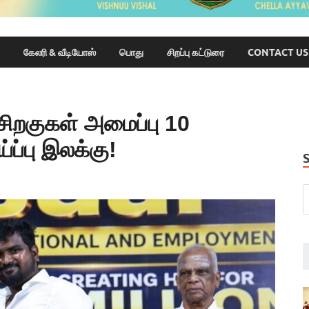
கேலரி & வீடியோஸ்
பொது
சிறப்பு கட்டுரை
CONTACT US
சிறகுகள் அமைப்பு 10
்ப்பு இலக்கு!