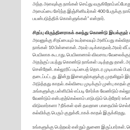
அந்த அளவுக்கு நாங்கள் செய்து வருகிறோம்.எப்போத
அமைப்பை சேர்ந்த இஞ்சினியர்கள் 400 பேருக்கு நாங்
பயன்படுத்திக் கொள்ளுங்கள்” என்றார்.
சிறப்பு விருந்தினராகக் கலந்து கொண்டு இயக்குநர்
அவனுக்கு சிறப்பையும் உயர்வையும் அளிப்பது கல்வித
நாங்கள் 10 பிள்ளைகள். அவர் படிக்காதவர்.அவர் வீட்டி
பெயிலாக கூடாது. பெயிலானால் விவசாய வேலைக்குத் 
அதற்குப் பயந்து கொண்டு நாங்கள் படித்தது தான். அந்த
சென்றேன். கல்லூரிப் படிப்பைத் தொடர முடியாமல் ப
தடைப்பட்டது .இன்று இளைஞர்களுக்கு முதலிலும் இர
அடுத்தது காதல். கல்வியை முடிக்கும் முன்பு காதல்
.உங்களுக்கு பள்ளியில் எப்படி சேர்க்க வேண்டும் கல்லூ
வேண்டும் என்பதற்கெல்லாம் பாடுபடும் பெற்றோர் உங்க
விடுவார்களா ? நீங்கள் ஏன் தவறான பாதையில் செல்கிற
கல்விக்கு பெரும் குறுக்கீடாகக் காதல் இருக்கிறது.
உங்களுக்கு பெற்றவர் என்றும் துணை இருப்பார்கள். 