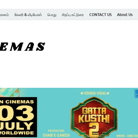
ர்சனம்
கேலரி & வீடியோஸ்
பொது
சிறப்பு கட்டுரை
CONTACT US
About Us
SK Cinemas