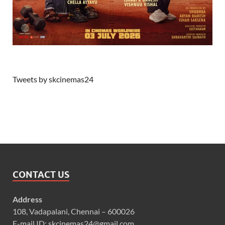
Tweets by skcinemas24
CONTACT US
Address
108, Vadapalani, Chennai – 600026
E-mail ID: skcinemas24@gmail.com