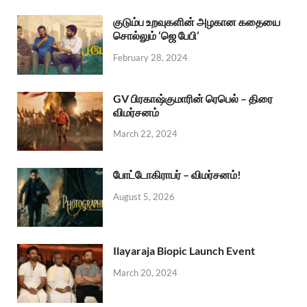
குடும்ப உறவுகளின் அழகான கதையை
சொல்லும் ‘ஜெ பேபி’
February 28, 2024
GV பிரகாஷ்குமாரின் ரெபெல் – திரை
விமர்சனம்
March 22, 2024
போட்டோகிராபர் – விமர்சனம்!
August 5, 2026
Ilayaraja Biopic Launch Event
March 20, 2024