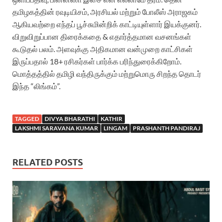
தமிழகத்தின் ரவுடியிசம், அரசியல் மற்றும் போலீஸ் அராஜகம்
ஆகியவற்றை எந்தப் பூச்சுமின்றிக் காட்டியுள்ளார் இயக்குனர்.
விறுவிறுப்பான திரைக்கதை & எதார்த்தமான வசனங்கள்
கூடுதல் பலம். அளவுக்கு அதிகமான வன்முறை காட்சிகள்
இருப்பதால் 18+ ரசிகர்கள் பார்க்க பரிந்துரைக்கிறோம்.
மொத்தத்தில் தமிழி வந்திருக்கும் மற்றுமொரு சிறந்த தொடர்
இந்த “லிங்கம்”.
TAGGED
DIVYA BHARATHI
KATHIR
LAKSHMI SARAVANA KUMAR
LINGAM
PRASHANTH PANDIRAJ
RELATED POSTS