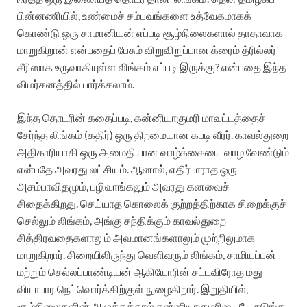
பின்னணியில், உண்மைச் சம்பவங்களை உத்வேகமாகக்
கொண்டு ஒரு சாமானியன் எப்படி சூழ்நிலைகளால் தாதாவாக
மாறுகிறான் என்பதைப் பேசும் விறுவிறுப்பான க்ரைம் த்ரில்லர்
சீரிஸாக உருவாகியுள்ள லிங்கம் எப்படி இருக்கு? என்பதை இந்த
விமர்சனத்தில் பார்க்கலாம்.
இந்த தொடரின் கதைப்படி, கன்னியாகுமரி மாவட்டத்தைச்
சேர்ந்த லிங்கம் (கதிர்) ஒரு திறமையான கபடி வீரர். காவல்துறை
அதிகாரியாகி ஒரு அமைதியான வாழ்க்கையை வாழ வேண்டும்
என்பதே அவரது லட்சியம். ஆனால், எதிர்பாராத ஒரு
அசம்பாவிதமும், பழிவாங்கலும் அவரது கனவைச்
சிதைக்கிறது. செய்யாத கொலைக் குற்றத்திற்காக சிறைக்குச்
செல்லும் லிங்கம், அங்கு சந்திக்கும் காவல்துறை
சித்திரவதைகளாலும் அவமானங்களாலும் முற்றிலுமாக
மாறுகிறார். சிறையிலிருந்து வெளிவரும் லிங்கம், சாமியப்பன்
மற்றும் செல்லப்பாண்டியன் ஆகியோரின் சட்டவிரோத மது
வியாபார நெட்வொர்க்கிற்குள் நுழைகிறார். இறுதியில்,
சூழ்நிலைகளின் அழுத்தத்தால் கன்னியாகுமரியையே நடுங்க