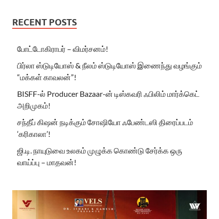
RECENT POSTS
போட்டோகிராபர் – விமர்சனம்!
பிர்லா ஸ்டுடியோஸ் & நீலம் ஸ்டுடியோஸ் இணைந்து வழங்கும்
“மக்கள் காவலன்”!
BISFF-ல் Producer Bazaar-ன் டிஸ்கவரி ஃபிலிம் மார்க்கெட்
அறிமுகம்!
சந்தீப் கிஷன் நடிக்கும் சோஷியோ ஃபேண்டஸி திரைப்படம்
‘கரிகாலா’!
ஜி.டி. நாயுடுவை உலகம் முழுக்க கொண்டு சேர்க்க ஒரு
வாய்ப்பு – மாதவன்!