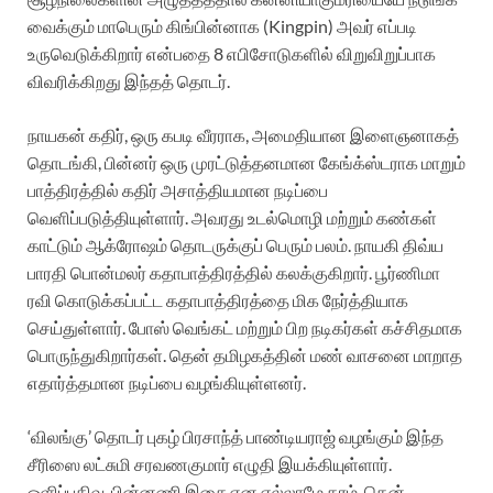
வைக்கும் மாபெரும் கிங்பின்னாக (Kingpin) அவர் எப்படி
உருவெடுக்கிறார் என்பதை 8 எபிசோடுகளில் விறுவிறுப்பாக
விவரிக்கிறது இந்தத் தொடர்.
நாயகன் கதிர், ஒரு கபடி வீரராக, அமைதியான இளைஞனாகத்
தொடங்கி, பின்னர் ஒரு முரட்டுத்தனமான கேங்க்ஸ்டராக மாறும்
பாத்திரத்தில் கதிர் அசாத்தியமான நடிப்பை
வெளிப்படுத்தியுள்ளார். அவரது உடல்மொழி மற்றும் கண்கள்
காட்டும் ஆக்ரோஷம் தொடருக்குப் பெரும் பலம். நாயகி திவ்ய
பாரதி பொன்மலர் கதாபாத்திரத்தில் கலக்குகிறார். பூர்ணிமா
ரவி கொடுக்கப்பட்ட கதாபாத்திரத்தை மிக நேர்த்தியாக
செய்துள்ளார். போஸ் வெங்கட் மற்றும் பிற நடிகர்கள் கச்சிதமாக
பொருந்துகிறார்கள். தென் தமிழகத்தின் மண் வாசனை மாறாத
எதார்த்தமான நடிப்பை வழங்கியுள்ளனர்.
‘விலங்கு’ தொடர் புகழ் பிரசாந்த் பாண்டியராஜ் வழங்கும் இந்த
சீரிஸை லட்சுமி சரவணகுமார் எழுதி இயக்கியுள்ளார்.
ஒளிப்பதிவு, பின்னணி இசை என எல்லாமே தரம். தென்