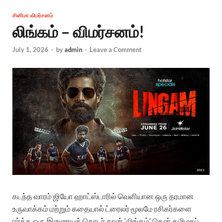
சினிமா விமர்சனம்
லிங்கம் – விமர்சனம்!
July 1, 2026
-
by
admin
-
Leave a Comment
கடந்த வாரம் ஜியோ ஹாட்ஸ்டாரில் வெளியான ஒரு தரமான
உருவாக்கம் மற்றும் கதையால் ட்ரைலர் மூலமே ரசிகர்களை
ஈர்த்த ஒரு இணையத் தொடர் தான் ‘லிங்கம்’. தென் தமிழகப்