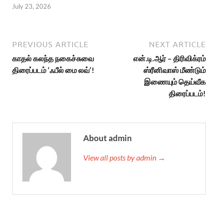
July 23, 2026
PREVIOUS ARTICLE
NEXT ARTICLE
காதல் கலந்த நகைச்சுவை
என்.டி.ஆர் – திரிவிக்ரம்
திரைப்படம் ‘ஃபீல் மை லவ்’!
ஸ்ரீனிவாஸ் மீண்டும்
இணையும் தெய்வீக
திரைப்படம்!
About admin
View all posts by admin →