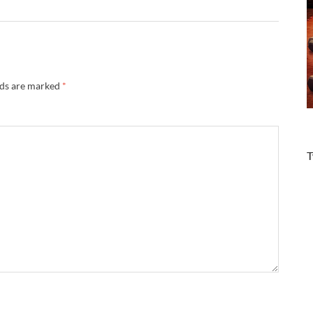
lds are marked
*
T