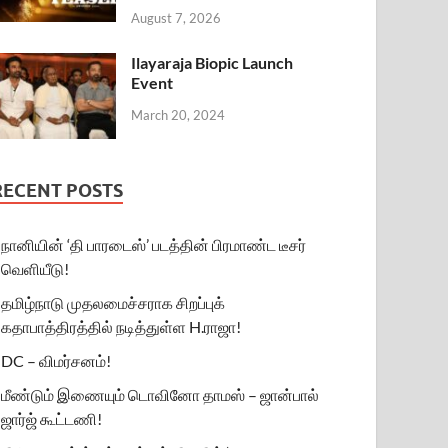
August 7, 2026
Ilayaraja Biopic Launch
Event
March 20, 2024
RECENT POSTS
நானியின் ‘தி பாரடைஸ்’ படத்தின் பிரமாண்ட டீசர்
வெளியீடு!
தமிழ்நாடு முதலமைச்சராக சிறப்புக்
கதாபாத்திரத்தில் நடித்துள்ள H.ராஜா!
DC – விமர்சனம்!
மீண்டும் இணையும் டொவினோ தாமஸ் – ஜான்பால்
ஜார்ஜ் கூட்டணி!