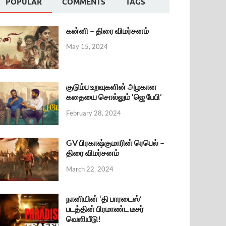
POPULAR
COMMENTS
TAGS
கன்னி – திரை விமர்சனம்
May 15, 2024
குடும்ப உறவுகளின் அழகான
கதையை சொல்லும் ‘ஜெ பேபி’
February 28, 2024
GV பிரகாஷ்குமாரின் ரெபெல் –
திரை விமர்சனம்
March 22, 2024
நானியின் ‘தி பாரடைஸ்’
படத்தின் பிரமாண்ட டீசர்
வெளியீடு!