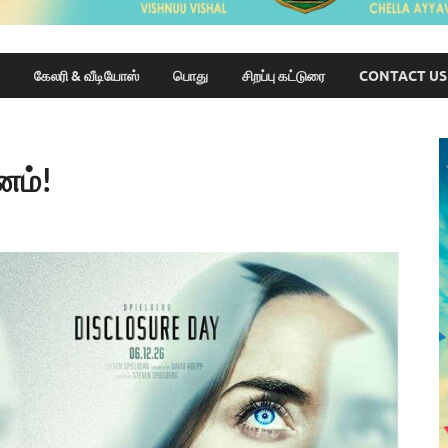
கேலரி & வீடியோஸ்
பொது
சிறப்பு கட்டுரை
CONTACT US
னம்!