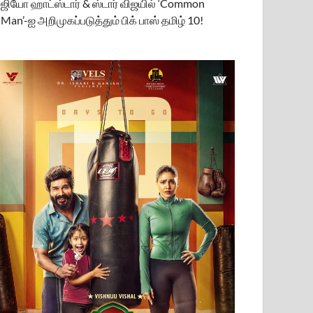
ஜியோ ஹாட்ஸ்டார் & ஸ்டார் விஜயில் ‘Common
Man’-ஐ அறிமுகப்படுத்தும் பிக் பாஸ் தமிழ் 10!