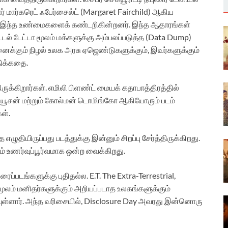
் மார்கரெட் ஃபேர்சைல்ட் (Margaret Fairchild) ஆகிய
ட இந்த உண்மைகளைக் கண்டறிகின்றனர். இந்த ஆதாரங்கள்
்டல் டேட்டா மூலம் மக்களுக்கு அம்பலப்படுத்த (Data Dump)
ைக்கும் நிழல் உலக அரசு ஏஜெண்டுகளுக்கும், இவர்களுக்கும்
திக்கதை.
திருக்கிறார்கள். எமிலி பிளண்ட் மையக் கதாபாத்திரத்தில்
் ஹியூசன் மற்றும் கோல்மன் டொமிங்கோ ஆகியோரும் படம்
ள்.
ழுதியிருப்பது படத்துக்கு இன்னும் சிறப்பு சேர்த்திருக்கிறது.
ும் உணர்வுப்பூர்வமாக ஒன்ற வைக்கிறது.
ரைப்படங்களுக்கு புதிதல்ல. E.T. The Extra-Terrestrial,
மூலம் மனிதர்களுக்கும் அறியப்படாத உலகங்களுக்கும்
ள்ளார். அந்த வரிசையில், Disclosure Day அவரது இன்னொரு