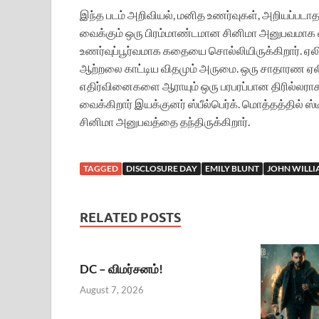
இந்த படம் அறிவியல், மனித உணர்வுகள், அறியப்ப
வைக்கும் ஒரு பிரம்மாண்டமான சினிமா அனுபவமாக வ
உணர்வுப்பூர்வமாக கதையை சொல்லியிருக்கிறார். ஏல
ஆற்றலை காட்டிய விதமும் அருமை. ஒரு சாதாரண ஏல
எதிர்வினைகளை ஆராயும் ஒரு பரபரப்பான திரில்லராக
வைக்கிறார் இயக்குனர் ஸ்பீல்பெர்க். மொத்தத்தில் ஸ்
சினிமா அனுபவத்தை தந்திருக்கிறார்.
TAGGED
DISCLOSURE DAY
EMILY BLUNT
JOHN WILLI
RELATED POSTS
DC – விமர்சனம்!
August 7, 2026