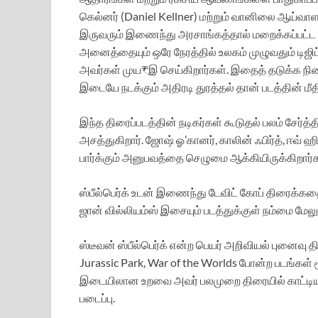
கெல்னர் (Daniel Kellner) மற்றும் வானிலை ஆய்வாளர
இருவரும் இணைந்து அரசாங்கத்தால் மறைக்கப்பட்
அனைத்தையும் ஒரே நேரத்தில் உலகம் முழுவதும் டிஜிட
அவர்கள் முய₹இ செய்கிறார்கள். இதைத் தடுக்க நின
இடையே நடக்கும் அதிரடி துரத்தல் தான் படத்தின் மீ
இந்த திரைப்படத்தின் நடிகர்கள் கூடுதல் பலம் சேர்த்
அசத்துகிறார். ஜோஷ் ஓ’கானர், காலின் ஃபிர்த், ஈவ
பார்க்கும் அனுபவத்தை செழுமை ஆக்கியிருக்கிறார்க
ஸ்பீல்பெர்க் உடன் இணைந்து டேவிட் கோப் திரைக்கதை எ
ஜான் வில்லியம்ஸ் இசையும் படத்துக்குள் நம்மை மேல
ஸ்டீவன் ஸ்பீல்பெர்க் என்ற பெயர் அறிவியல் புனைவு தி
Jurassic Park, War of the Worlds போன்ற படங்கள் 
இடையிலான உறவை அவர் பலமுறை திரையில் காட்டியு
படைப்பு.