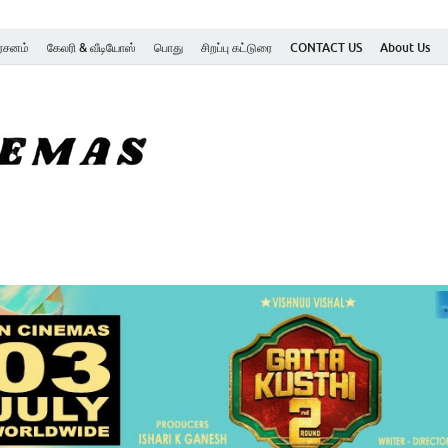
ர்சனம்
கேலரி & வீடியோஸ்
பொது
சிறப்பு கட்டுரை
CONTACT US
About Us
SK Cinemas