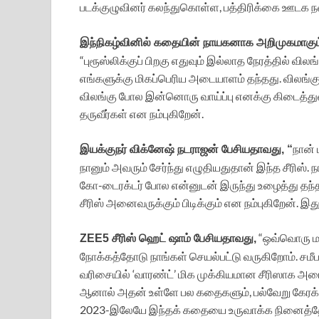
படக்குழுவினர் கலந்துகொள்ள, பத்திரிக்கை ஊடக
இந்நிகழ்வினில் கதையின் நாயகனாக அறிமுகமாகும் 
“புரூஸ்லிக்குப் பிறகு எதுவும் இல்லாத நேரத்தில் வில
எங்களுக்கு மிகப்பெரிய அடையாளம் தந்தது. விலங்கு ச
விலங்கு போல இன்னொரு வாய்ப்பு எனக்கு கிடைத்து
தருவீர்கள் என நம்புகிறேன்.
நான் 
இயக்குநர் விக்னேஷ் நடராஜன் பேசியதாவது, “
நானும் அவரும் சேர்ந்து எழுதியதுதான் இந்த சீரிஸ். 
கோ-டைரக்டர் போல என்னுடன் இருந்து உழைத்து தந்தார்
சீரிஸ் அனைவருக்கும் பிடிக்கும் என நம்புகிறேன். இ
“ஒவ்வொரு மா
ZEE5 சீரிஸ் ஹெட் ஷாம் பேசியதாவது,
நோக்கத்தோடு நாங்கள் செயல்பட்டு வருகிறோம். சமீப
வரிசையில் ‘வாரண்ட்’ மிக முக்கியமான சீரிஸாக அமைந
ஆனால் அதன் உள்ளே பல கதைகளும், பல்வேறு கேரக்ட
2023-இலேயே இந்தக் கதையை உருவாக்க நினைத்தோம்