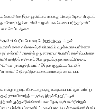
வெப் சீரிஸ். இந்த யூனிட்டில் எனக்கு மிகவும் பிடித்த விஷயம்
 ஈகோவும் இல்லாமல் மிக ஜாலியாக வேலை பார்த்தார்கள்”.
் வேலை செய்ய ஆசை.
துக்கு மிகப்பெரிய பெயரை பெற்றுத்தந்தது. அதன்
 போலீஸ் கதை என்றாலும், சினிமாவில் வழக்கமாக பார்க்காத
து” என்றார். “பிரசாந்த் ஒரு சாதாரண போலீஸ் கான்ஸ்டபிளாக
ோடு எளிதில் கனெக்ட் ஆக முடியும். நடிகராக மட்டுமல்ல,
்” என்று வாழ்த்தினார். “இந்தக் குழுவிடம் போலீஸ்
ாரண்ட்’ அடுத்தடுத்த பாகங்களாகவும் வர வாய்ப்பு
யல் என்று எதுவும் கிடையாது. ஒரு கதையை யார் முன்னின்று
ிறமை பிரசாந்த் சாருக்கு இருக்கிறது”, “ஆஃப்
ந்த் சார். இந்த சீரிஸ் வெளியான பிறகு ஆன் ஸ்கிரீனிலும்
ப்பை உயர்த்திய “வாரண்ட்” முழு விழாவும் படக்குழுவினரின் நட்பு,