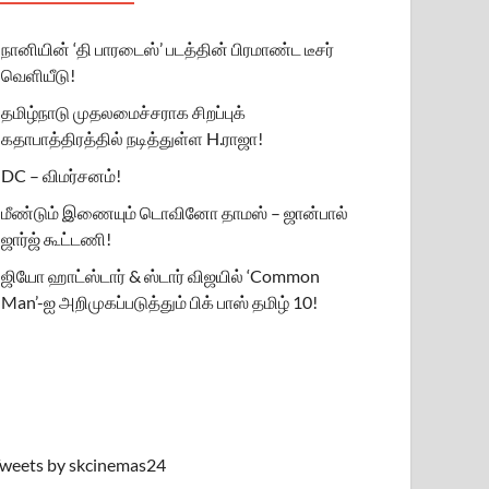
நானியின் ‘தி பாரடைஸ்’ படத்தின் பிரமாண்ட டீசர்
வெளியீடு!
தமிழ்நாடு முதலமைச்சராக சிறப்புக்
கதாபாத்திரத்தில் நடித்துள்ள H.ராஜா!
DC – விமர்சனம்!
மீண்டும் இணையும் டொவினோ தாமஸ் – ஜான்பால்
ஜார்ஜ் கூட்டணி!
ஜியோ ஹாட்ஸ்டார் & ஸ்டார் விஜயில் ‘Common
Man’-ஐ அறிமுகப்படுத்தும் பிக் பாஸ் தமிழ் 10!
weets by skcinemas24