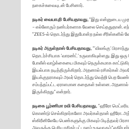
நகைச்சுவையுடன் பேசினார்.
“இது என்னுடைய முதல் 
நடிகர் வையாபுரி பேசியதாவது,
– எல்லோரும் நண்பர்களாக வேலை செய்ததுதான். எந்த
“ZEE5-ல் தொடர்ந்து இதுபோன்ற நல்ல சீரிஸ்களில
“‘விலங்கு’ பிரசாந்
நடிகர் அருள்தாஸ் பேசியதாவது,
தொடர்ச்சியாக ‘வாரண்ட்’ உருவாகியுள்ளது. இது ஒரு
போலீஸ் வாழ்க்கையை மிகவும் நெருக்கமாக காட்டுகிற
இயல்பாக நடித்திருக்கிறார். அதனால் ரசிகர்கள் அவர
இயக்குநராகவும் அவர் தொடர்ந்து வெற்றி பெற வேண்டும
சம்பந்தப்பட்ட ஏராளமான கதைகள் உள்ளன. அதனால் ‘வ
இருக்கிறது” என்றார்.
“ஹீரோ மெட்டீரி
நடிகை பூர்ணிமா ரவி பேசியதாவது,
கொண்டு செல்கிறார்களோ அவர்கள்தான் ஹீரோ. அந்த த
ஸ்கிரீனிலேயே பெண்களுக்கு மிகவும் பிடித்தவர் பிரசா
அவருக்கு பெரிய ரசிகர் பட்டாளம் உருவாகும்”.எதிர்பார்