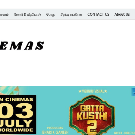
ர்சனம்
கேலரி & வீடியோஸ்
பொது
சிறப்பு கட்டுரை
CONTACT US
About Us
SK Cinemas