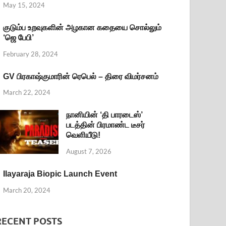
May 15, 2024
குடும்ப உறவுகளின் அழகான கதையை சொல்லும்
‘ஜெ பேபி’
February 28, 2024
GV பிரகாஷ்குமாரின் ரெபெல் – திரை விமர்சனம்
March 22, 2024
நானியின் ‘தி பாரடைஸ்’
படத்தின் பிரமாண்ட டீசர்
வெளியீடு!
August 7, 2026
Ilayaraja Biopic Launch Event
March 20, 2024
RECENT POSTS