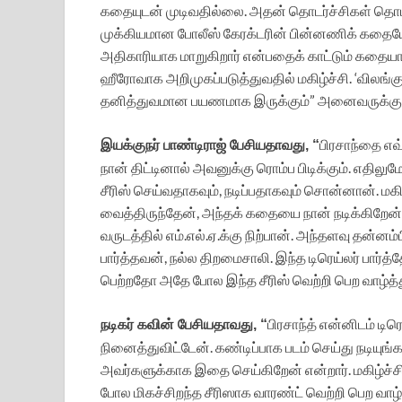
கதையுடன் முடிவதில்லை. அதன் தொடர்ச்சிகள் தொடர்ந
முக்கியமான போலீஸ் கேரக்டரின் பின்னணிக் கதையே
அதிகாரியாக மாறுகிறார் என்பதைக் காட்டும் கதைய
ஹீரோவாக அறிமுகப்படுத்துவதில் மகிழ்ச்சி. ‘விலங
தனித்துவமான பயணமாக இருக்கும்” அனைவருக்கும் பி
பிரசாந்தை எவ
இயக்குநர் பாண்டிராஜ் பேசியதாவது, “
நான் திட்டினால் அவனுக்கு ரொம்ப பிடிக்கும். எதிலும
சீரிஸ் செய்வதாகவும், நடிப்பதாகவும் சொன்னான். ம
வைத்திருந்தேன், அந்தக் கதையை நான் நடிக்கிறேன்
வருடத்தில் எம்.எல்.ஏ.க்கு நிற்பான். அந்தளவு தன்
பார்த்தவன், நல்ல திறமைசாலி. இந்த டிரெய்லர் பார்
பெற்றதோ அதே போல இந்த சீரிஸ் வெற்றி பெற வாழ்த்த
பிரசாந்த் என்னிடம் டிர
நடிகர் கவின் பேசியதாவது, “
நினைத்துவிட்டேன். கண்டிப்பாக படம் செய்து நடியு
அவர்களுக்காக இதை செய்கிறேன் என்றார். மகிழ்ச்சி.
போல மிகச்சிறந்த சீரிஸாக வாரண்ட் வெற்றி பெற வாழ்த