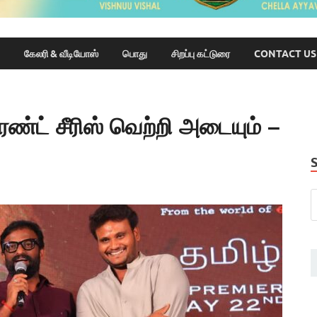
கேலரி & வீடியோஸ்
பொது
சிறப்பு கட்டுரை
CONTACT US
ண்ட் சீரிஸ் வெற்றி அடையும் –