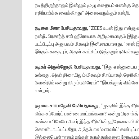
நடித்திருந்தாலும் இன்னும் முழு கதையும் எனக்கு
எதிர்பார்க்க வைக்கிறது” அனைவருக்கும் நன்றி.
“ZEE5 உடன் இது என்னுடைய
நடிகை மீனா பேசியதாவது,
நன்றி. பிரசாந்த் சார் ஹீரோவாக அறிமுகமாகும் இந்த
படப்பிடிப்பு அனுபவம் மிகவும் இனிமையானது. “நான் இதி
இந்தக் கதையும், அதன் காட்சிப்படுத்தலும் ரசிகர்களு
“இது என்னுடைய முத
நடிகர் அருள்ஜோதி பேசியதாவது,
உள்ளது. அவர் திரையிலும் மிகவும் சிறப்பாகத் தெரி
வேண்டும் என்று விரும்புகிறோம்”. “இயக்குநர் விக்
என்றார்.
“முதலில் இந்த சீர
நடிகை சாயாதேவி பேசியதாவது,
நீங்க சப்போர்ட் பண்ண மாட்டீங்களா?’ என்று பிரசாந
உண்மையிலேயே அவர் இந்த சீரிஸின் ஹீரோவாக மிளிர்கிறா
கொண்டாடப்பட்டதோ, அதேபோல ‘வாரண்ட்’ கண்டிப்பாக ர
இல்லையென்றாலும் உங்கள் கருத்துக்களை நேரடியாக 