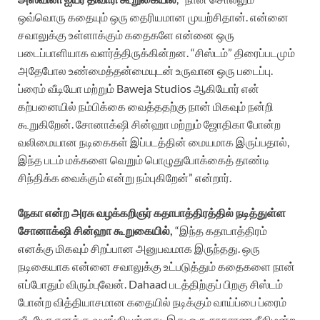
ஒவ்வொரு கதையும் ஒரு தைரியமான முயற்சிதான். என்னை
சவாலுக்கு உள்ளாக்கும் கதைகளே என்னை ஒரு
படைப்பாளியாக வளர்த்திருக்கின்றன. “சிஸ்டம்” திரைப்படமும்
அதேபோல உண்மைத்தன்மையுடன் உருவான ஒரு படைப்பு.
ப்ரைம் வீடியோ மற்றும் Baweja Studios ஆகியோர் என்
கற்பனையில் நம்பிக்கை வைத்ததற்கு நான் மிகவும் நன்றி
கூறுகிறேன். சோனாக்‌ஷி சின்ஹா மற்றும் ஜோதிகா போன்ற
வலிமையான நடிகைகள் இப்படத்தின் மையமாக இருப்பதால்,
இந்த படம் மக்களை வெறும் பொழுதுபோக்கைத் தாண்டி
சிந்திக்க வைக்கும் என்று நம்புகிறேன்” என்றார்.
நேகா என்ற அரசு வழக்கறிஞர் கதாபாத்திரத்தில் நடித்துள்ள
சோனாக்‌ஷி சின்ஹா கூறுகையில்,
“இந்த கதாபாத்திரம்
எனக்கு மிகவும் சிறப்பான அனுபவமாக இருந்தது. ஒரு
நடிகையாக என்னை சவாலுக்கு உட்படுத்தும் கதைகளை நான்
எப்போதும் விரும்புவேன். Dahaad படத்திற்குப் பிறகு சிஸ்டம்
போன்ற வித்தியாசமான கதையில் நடிக்கும் வாய்ப்பை ப்ரைம்
வீடியோ எனக்கு வழங்கியுள்ளது. இது ஒரு சாதாரண நீதிமன்ற