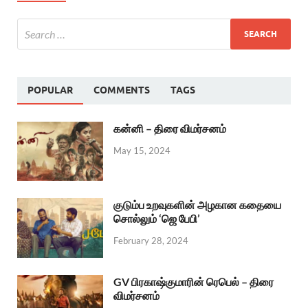
POPULAR
COMMENTS
TAGS
கன்னி – திரை விமர்சனம்
May 15, 2024
குடும்ப உறவுகளின் அழகான கதையை
சொல்லும் ‘ஜெ பேபி’
February 28, 2024
GV பிரகாஷ்குமாரின் ரெபெல் – திரை
விமர்சனம்