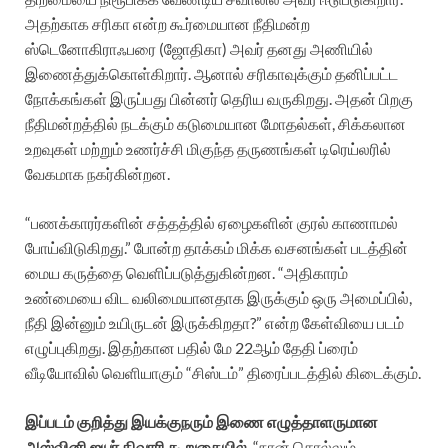
அதற்காக சரிகா என்ற கூர்மையான நீதிமன்ற
ஸ்டெனோகிராஃபரை (ஜோதிகா) அவர் தனது அணியில்
இணைத்துக்கொள்கிறார். ஆனால் சரிகாவுக்கும் தனிப்பட்ட
நோக்கங்கள் இருப்பது பின்னர் தெரிய வருகிறது. அதன் பிறகு
நீதிமன்றத்தில் நடக்கும் கடுமையான மோதல்கள், சிக்கலான
உறவுகள் மற்றும் உணர்ச்சி மிகுந்த தருணங்கள் டிரெய்லரில்
வேகமாக நகர்கின்றன.
“பணக்காரர்களின் சத்தத்தில் ஏழைகளின் குரல் காணாமல்
போய்விடுகிறது.” போன்ற தாக்கம் மிக்க வசனங்கள் படத்தின்
மைய கருத்தை வெளிப்படுத்துகின்றன. “அதிகாரம்
உண்மையை விட வலிமையானதாக இருக்கும் ஒரு அமைப்பில்,
நீதி இன்னும் உயிருடன் இருக்கிறதா?” என்ற கேள்வியை படம்
எழுப்புகிறது. இதற்கான பதில் மே 22ஆம் தேதி ப்ரைம்
வீடியோவில் வெளியாகும் “சிஸ்டம்” திரைப்படத்தில் கிடைக்கும்.
இப்படம் குறித்து இயக்குநரும் இணை எழுத்தாளருமான
அஸ்வினி ஐயர் திவாரி கூறுகையில்
, “நான் சொல்லும்