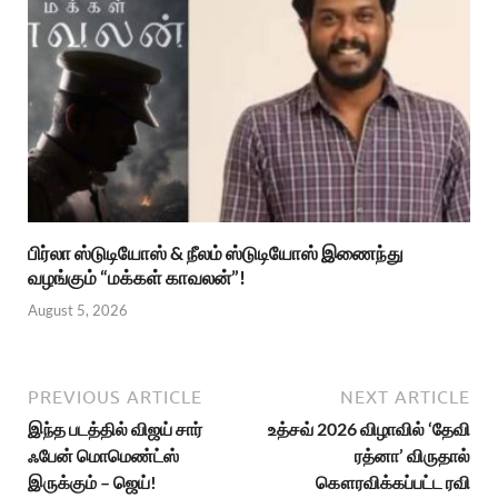
பிர்லா ஸ்டுடியோஸ் & நீலம் ஸ்டுடியோஸ் இணைந்து
வழங்கும் “மக்கள் காவலன்”!
August 5, 2026
PREVIOUS ARTICLE
NEXT ARTICLE
இந்த படத்தில் விஜய் சார்
உத்சவ் 2026 விழாவில் ‘தேவி
ஃபேன் மொமெண்ட்ஸ்
ரத்னா’ விருதால்
இருக்கும் – ஜெய்!
கௌரவிக்கப்பட்ட ரவி