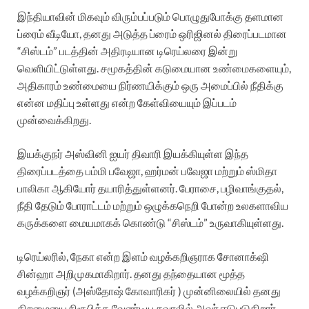
இந்தியாவின் மிகவும் விரும்பப்படும் பொழுதுபோக்கு தளமான
ப்ரைம் வீடியோ, தனது அடுத்த ப்ரைம் ஒரிஜினல் திரைப்படமான
“சிஸ்டம்” படத்தின் அதிரடியான டிரெய்லரை இன்று
வெளியிட்டுள்ளது. சமூகத்தின் கடுமையான உண்மைகளையும்,
அதிகாரம் உண்மையை நிர்ணயிக்கும் ஒரு அமைப்பில் நீதிக்கு
என்ன மதிப்பு உள்ளது என்ற கேள்வியையும் இப்படம்
முன்வைக்கிறது.
இயக்குநர் அஸ்வினி ஐயர் திவாரி இயக்கியுள்ள இந்த
திரைப்படத்தை பம்மி பவேஜா, ஹர்மன் பவேஜா மற்றும் ஸ்மிதா
பாலிகா ஆகியோர் தயாரித்துள்ளனர். பேராசை, பழிவாங்குதல்,
நீதி தேடும் போராட்டம் மற்றும் ஒழுக்கநெறி போன்ற உலகளாவிய
கருக்களை மையமாகக் கொண்டு “சிஸ்டம்” உருவாகியுள்ளது.
டிரெய்லரில், நேகா என்ற இளம் வழக்கறிஞராக சோனாக்‌ஷி
சின்ஹா அறிமுகமாகிறார். தனது தந்தையான மூத்த
வழக்கறிஞர் (அஸ்தோஷ் கோவாரிகர் ) முன்னிலையில் தனது
திறமையை நிரூபிக்க வேண்டிய சவாலில் அவர் ஈடுபடுகிறார்.