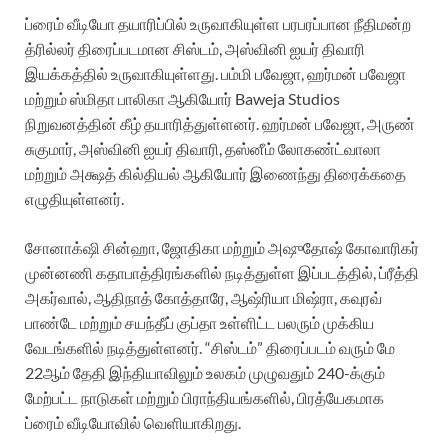
ப்ரைம் வீடியோ தயாரிப்பில் உருவாகியுள்ள பரபரப்பான நீதிமன்ற
த்ரில்லர் திரைப்படமான சிஸ்டம், அஸ்வினி ஐயர் திவாரி
இயக்கத்தில் உருவாகியுள்ளது. பம்மி பவேஜா, ஹர்மன் பவேஜா
மற்றும் ஸ்மிதா பாலிகா ஆகியோர் Baweja Studios
நிறுவனத்தின் கீழ் தயாரித்துள்ளனர். ஹர்மன் பவேஜா, அருண்
சுகுமார், அஸ்வினி ஐயர் திவாரி, தஸ்னீம் லோகண்ட்வாலா
மற்றும் அக்ஷத் கில்தியல் ஆகியோர் இணைந்து திரைக்கதை
எழுதியுள்ளனர்.
சோனாக்‌ஷி சின்ஹா, ஜோதிகா மற்றும் அஷுதோஷ் கோவாரிகர்
முன்னணி கதாபாத்திரங்களில் நடித்துள்ள இப்படத்தில், ப்ரீத்தி
அகர்வால், ஆதிநாத் கோத்தாரே, ஆஷ்ரியா மிஷ்ரா, கவுரவ்
பாண்டே மற்றும் சயந்தீப் குப்தா உள்ளிட்ட பலரும் முக்கிய
வேடங்களில் நடித்துள்ளனர். “சிஸ்டம்” திரைப்படம் வரும் மே
22ஆம் தேதி இந்தியாவிலும் உலகம் முழுவதும் 240-க்கும்
மேற்பட்ட நாடுகள் மற்றும் பிராந்தியங்களில், பிரத்யேகமாக
ப்ரைம் வீடியோவில் வெளியாகிறது.