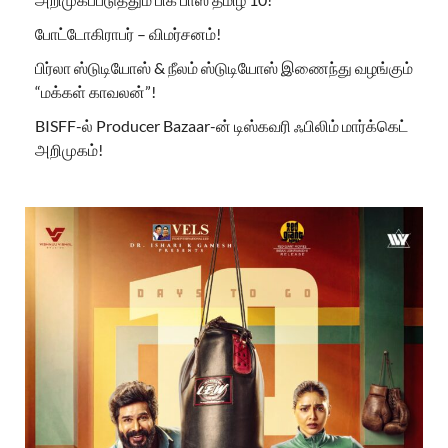
போட்டோகிராபர் – விமர்சனம்!
பிர்லா ஸ்டுடியோஸ் & நீலம் ஸ்டுடியோஸ் இணைந்து வழங்கும்
“மக்கள் காவலன்”!
BISFF-ல் Producer Bazaar-ன் டிஸ்கவரி ஃபிலிம் மார்க்கெட்
அறிமுகம்!