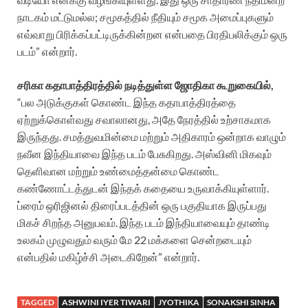
நாடகம் மட்டுமல்ல; சமூகத்தில் நீதியும் சமூக அமைப்புகளும்
எவ்வாறு பிரிக்கப்பட்டிருக்கின்றன என்பதை பிரதிபலிக்கும் ஒரு
படம்” என்றார்.
சரிகா கதாபாத்திரத்தில் நடித்துள்ள ஜோதிகா கூறுகையில்,
“பல அடுக்குகள் கொண்ட இந்த கதாபாத்திரத்தை
ஏற்றுக்கொள்வது சவாலானது, அதே நேரத்தில் உற்சாகமாக
இருந்தது. சமத்துவமின்மை மற்றும் அதிகாரம் ஒன்றாக வாழும்
நவீன இந்தியாவை இந்த படம் பேசுகிறது. அஸ்வினி மிகவும்
தெளிவான மற்றும் உண்மைத்தன்மை கொண்ட
கண்ணோட்டத்துடன் இந்தக் கதையை உருவாக்கியுள்ளார்.
ப்ரைம் ஒரிஜினல் திரைப்படத்தின் ஒரு பகுதியாக இருப்பது
மிகச் சிறந்த அனுபவம். இந்த படம் இந்தியாவையும் தாண்டி
உலகம் முழுவதும் வரும் மே 22 மக்களை சென்றடையும்
என்பதில் மகிழ்ச்சி அடைகிறேன்” என்றார்.
TAGGED
ASHWINI IYER TIWARI
JYOTHIKA
SONAKSHI SINHA