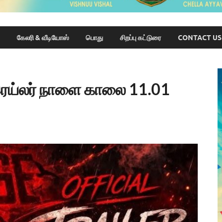
கேலரி & வீடியோஸ்
பொது
சிறப்பு கட்டுரை
CONTACT US
ிரெய்லர் நாளை காலை 11.01