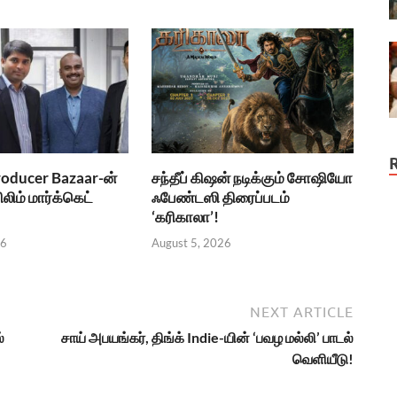
roducer Bazaar-ன்
சந்தீப் கிஷன் நடிக்கும் சோஷியோ
ிலிம் மார்க்கெட்
ஃபேண்டஸி திரைப்படம்
‘கரிகாலா’!
26
August 5, 2026
NEXT ARTICLE
்
சாய் அபயங்கர், திங்க் Indie-யின் ‘பவழ மல்லி’ பாடல்
வெளியீடு!