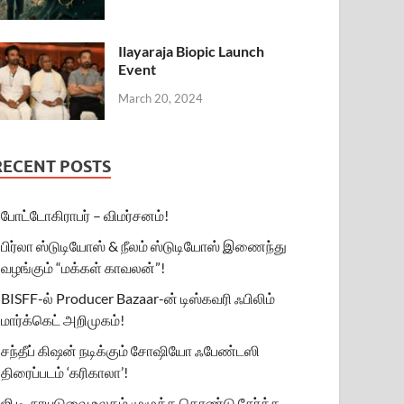
Ilayaraja Biopic Launch
Event
March 20, 2024
RECENT POSTS
போட்டோகிராபர் – விமர்சனம்!
பிர்லா ஸ்டுடியோஸ் & நீலம் ஸ்டுடியோஸ் இணைந்து
வழங்கும் “மக்கள் காவலன்”!
BISFF-ல் Producer Bazaar-ன் டிஸ்கவரி ஃபிலிம்
மார்க்கெட் அறிமுகம்!
சந்தீப் கிஷன் நடிக்கும் சோஷியோ ஃபேண்டஸி
திரைப்படம் ‘கரிகாலா’!
ஜி.டி. நாயுடுவை உலகம் முழுக்க கொண்டு சேர்க்க