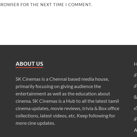
 BROWSER FOR THE NEXT TIME I COMMENT.
ABOUT US
ச
SK Cinemas is a Chennai based media house,
ச
primarily focusing on giving audience the
entertainment as well as the education about
க
cinema. SK Cinemas is a Hub to all the latest tamil
வ
cinema updates, movie reviews, trivia & Box office
collections, latest videos, etc. Keep following for
ச
more cine updates.
A