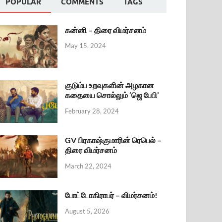
POPULAR
COMMENTS
TAGS
கன்னி – திரை விமர்சனம்
May 15, 2024
குடும்ப உறவுகளின் அழகான
கதையை சொல்லும் ‘ஜெ பேபி’
February 28, 2024
GV பிரகாஷ்குமாரின் ரெபெல் –
திரை விமர்சனம்
March 22, 2024
போட்டோகிராபர் – விமர்சனம்!
August 5, 2026