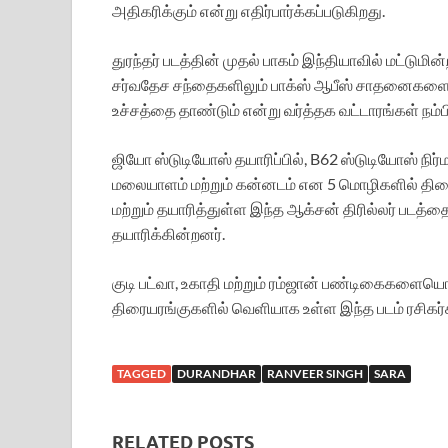
அதிகரிக்கும் என்று எதிர்பார்க்கப்படுகிறது.
துரந்தர் படத்தின் முதல் பாகம் இந்தியாவில் மட்டுமி
சர்வதேச சந்தைகளிலும் பாக்ஸ் ஆபீஸ் சாதனைகளை புர
உச்சத்தை தாண்டும் என்று வர்த்தக வட்டாரங்கள் நம்
ஜியோ ஸ்டுடியோஸ் தயாரிப்பில், B62 ஸ்டுடியோஸ் நிர
மலையாளம் மற்றும் கன்னடம் என 5 மொழிகளில் திரை
மற்றும் தயாரித்துள்ள இந்த ஆக்சன் திரில்லர் படத
தயாரிக்கின்றனர்.
குடி பட்வா, உகாதி மற்றும் ரம்ஜான் பண்டிகைகளையொட்
திரையரங்குகளில் வெளியாக உள்ள இந்த படம் ரசிகர
TAGGED
DURANDHAR
RANVEER SINGH
SARA
RELATED POSTS