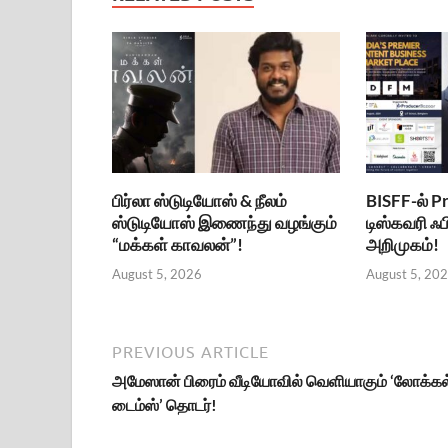
பிர்லா ஸ்டுடியோஸ் & நீலம்
BISFF-ல் P
ஸ்டுடியோஸ் இணைந்து வழங்கும்
டிஸ்கவரி ஃப
“மக்கள் காவலன்”!
அறிமுகம்!
August 5, 2026
August 5, 20
PREVIOUS ARTICLE
அமேஸான் பிரைம் வீடியோவில் வெளியாகும் ‘லோக்கல
டைம்ஸ்’ தொடர்!