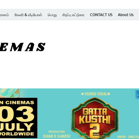
ர்சனம்
கேலரி & வீடியோஸ்
பொது
சிறப்பு கட்டுரை
CONTACT US
About Us
SK Cinemas