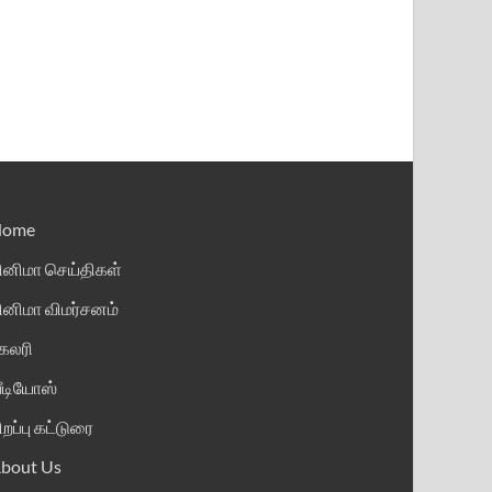
Home
ினிமா செய்திகள்
ினிமா விமர்சனம்
ேலரி
ீடியோஸ்
ிறப்பு கட்டுரை
bout Us