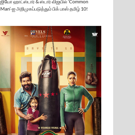
ஜியோ ஹாட்ஸ்டார் & ஸ்டார் விஜயில் ‘Common
Man’-ஐ அறிமுகப்படுத்தும் பிக் பாஸ் தமிழ் 10!