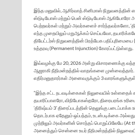
இந்த மனுவில், ஆசிர்வாத் சினிமாஸ் நிறுவனத்தின் 
ஸ்டுடியோஸ் மற்றும் பென் ஸ்டுடியோஸ் ஆகியோரோ அ
பெற்றவர்கள் மற்றும் அவர்களைச் சார்ந்தவர்களோ, ‘த
எந்த முறையிலும் மறுஆக்கம் செய்யவோ, தயாரிக்கவ
தியேட்டர்ஸ் நிறுவனத்தின் பிரத்யேக பதிப்புரிமையை
உத்தரவு (Permanent Injunction) கோரப்பட்டுள்ளது.
இவ்வழக்கு மே 20, 2026 அன்று விசாரணைக்கு வந்தது. 
ஆஜராகி நீதிமன்றத்தில் வாதங்களை முன்வைத்தார். 
எதிர்மனுதாரர்கள் அனைவருக்கும் 3 வாரங்களுக்குள் 
“இந்த சட்ட நடவடிக்கைகள் நிலுவையில் உள்ளதைக்
தயாரிப்பாளரோ, விநியோகஸ்தரோ, திரையரங்க உரிம
‘திரிஷ்யம் 3’ திரைப்படத்தின் தெலுங்கு படைப்பாக்
தொடர்பாக ஏதேனும் ஒப்பந்தம், உடன்படிக்கை அல்லத
முற்றிலும் அவர்களின் சொந்தப் பொறுப்பிலேயே (At t
அனைத்தும் சென்னை உயர் நீதிமன்றத்தில் நிலுவையில்