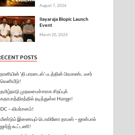
August 7, 2026
Ilayaraja Biopic Launch
Event
March 20, 2024
RECENT POSTS
நானியின் ‘தி பாரடைஸ்’ படத்தின் பிரமாண்ட டீசர்
வெளியீடு!
தமிழ்நாடு முதலமைச்சராக சிறப்புக்
கதாபாத்திரத்தில் நடித்துள்ள H.ராஜா!
DC – விமர்சனம்!
மீண்டும் இணையும் டொவினோ தாமஸ் – ஜான்பால்
ஜார்ஜ் கூட்டணி!