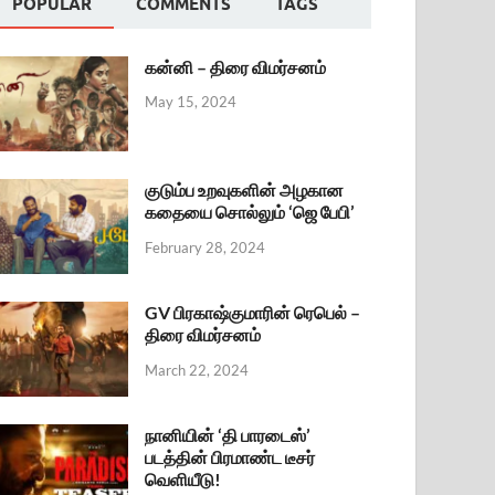
POPULAR
COMMENTS
TAGS
கன்னி – திரை விமர்சனம்
May 15, 2024
குடும்ப உறவுகளின் அழகான
கதையை சொல்லும் ‘ஜெ பேபி’
February 28, 2024
GV பிரகாஷ்குமாரின் ரெபெல் –
திரை விமர்சனம்
March 22, 2024
நானியின் ‘தி பாரடைஸ்’
படத்தின் பிரமாண்ட டீசர்
வெளியீடு!