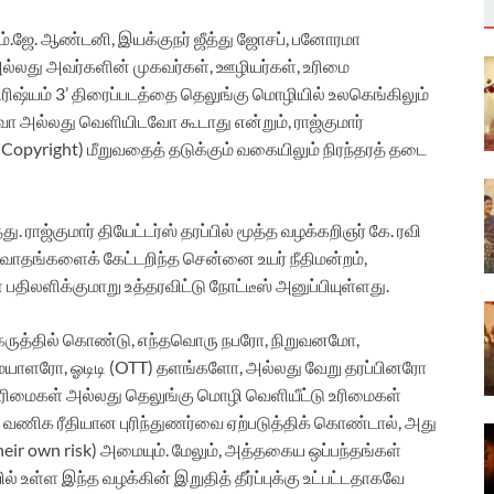
எம்.ஜே. ஆண்டனி, இயக்குநர் ஜீத்து ஜோசப், பனோரமா
ல்லது அவர்களின் முகவர்கள், ஊழியர்கள், உரிமை
ிரிஷ்யம் 3’ திரைப்படத்தை தெலுங்கு மொழியில் உலகெங்கிலும்
ோ அல்லது வெளியிடவோ கூடாது என்றும், ராஜ்குமார்
 (Copyright) மீறுவதைத் தடுக்கும் வகையிலும் நிரந்தரத் தடை
ராஜ்குமார் தியேட்டர்ஸ் தரப்பில் மூத்த வழக்கறிஞர் கே. ரவி
வாதங்களைக் கேட்டறிந்த சென்னை உயர் நீதிமன்றம்,
பதிலளிக்குமாறு உத்தரவிட்டு நோட்டீஸ் அனுப்பியுள்ளது.
 கருத்தில் கொண்டு, எந்தவொரு நபரோ, நிறுவனமோ,
ையாளரோ, ஓடிடி (OTT) தளங்களோ, அல்லது வேறு தரப்பினரோ
க உரிமைகள் அல்லது தெலுங்கு மொழி வெளியீட்டு உரிமைகள்
ு வணிக ரீதியான புரிந்துணர்வை ஏற்படுத்திக் கொண்டால், அது
heir own risk) அமையும். மேலும், அத்தகைய ஒப்பந்தங்கள்
 உள்ள இந்த வழக்கின் இறுதித் தீர்ப்புக்கு உட்பட்டதாகவே