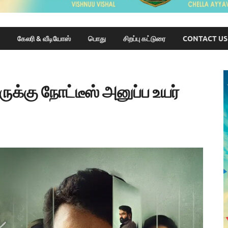
கேலரி & வீடியோஸ்
பொது
சிறப்பு கட்டுரை
CONTACT US
ருக்கு நோட்டீஸ் அனுப்ப உயர்