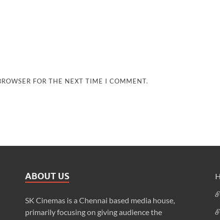
 BROWSER FOR THE NEXT TIME I COMMENT.
ABOUT US
ச
SK Cinemas is a Chennai based media house,
ச
primarily focusing on giving audience the