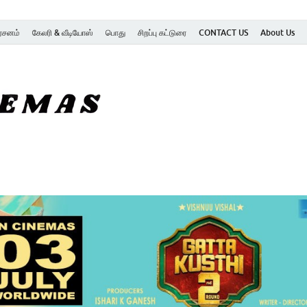
ர்சனம்
கேலரி & வீடியோஸ்
பொது
சிறப்பு கட்டுரை
CONTACT US
About Us
SK Cinemas