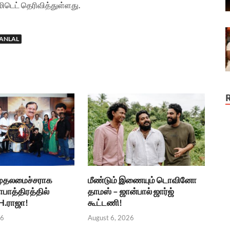
ிமிடெட் தெரிவித்துள்ளது.
ANLAL
 முதலமைச்சராக
மீண்டும் இணையும் டொவினோ
ாபாத்திரத்தில்
தாமஸ் – ஜான்பால் ஜார்ஜ்
 H.ராஜா!
கூட்டணி!
26
August 6, 2026