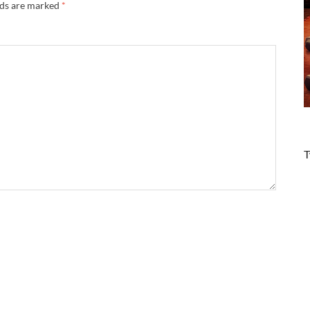
lds are marked
*
T