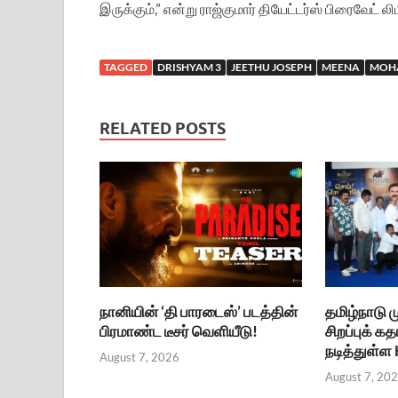
இருக்கும்,” என்று ராஜ்குமார் தியேட்டர்ஸ் பிரைவேட் ல
TAGGED
DRISHYAM 3
JEETHU JOSEPH
MEENA
MOH
RELATED POSTS
நானியின் ‘தி பாரடைஸ்’ படத்தின்
தமிழ்நாடு
பிரமாண்ட டீசர் வெளியீடு!
சிறப்புக் கத
நடித்துள்ள
August 7, 2026
August 7, 20