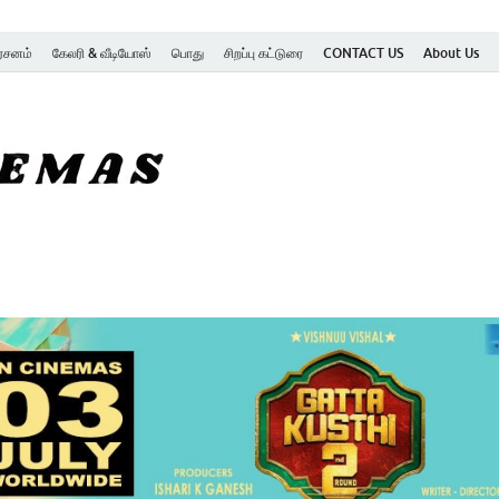
ர்சனம்
கேலரி & வீடியோஸ்
பொது
சிறப்பு கட்டுரை
CONTACT US
About Us
SK Cinemas