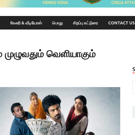
கேலரி & வீடியோஸ்
பொது
சிறப்பு கட்டுரை
CONTACT US
 முழுவதும் வெளியாகும்