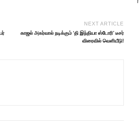
T
NEXT ARTICLE
யர்
காஜல் அகர்வால் நடிக்கும் ‘தி இந்தியா ஸ்டோரி’ டீசர்
விரைவில் வெளியீடு!