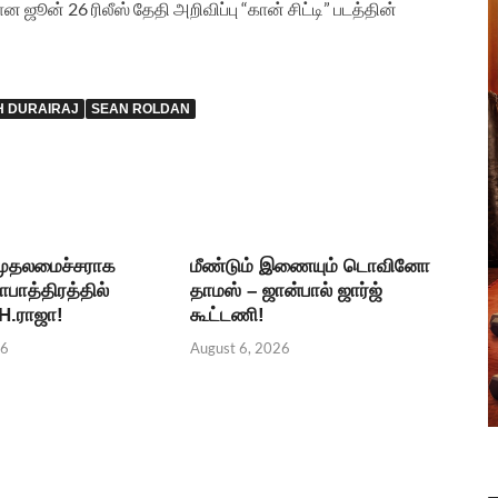
ஜூன் 26 ரிலீஸ் தேதி அறிவிப்பு “கான் சிட்டி” படத்தின்
H DURAIRAJ
SEAN ROLDAN
 முதலமைச்சராக
மீண்டும் இணையும் டொவினோ
தாபாத்திரத்தில்
தாமஸ் – ஜான்பால் ஜார்ஜ்
 H.ராஜா!
கூட்டணி!
26
August 6, 2026