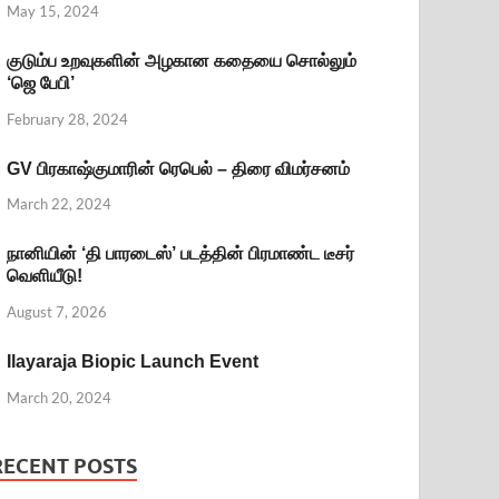
May 15, 2024
குடும்ப உறவுகளின் அழகான கதையை சொல்லும்
‘ஜெ பேபி’
February 28, 2024
GV பிரகாஷ்குமாரின் ரெபெல் – திரை விமர்சனம்
March 22, 2024
நானியின் ‘தி பாரடைஸ்’ படத்தின் பிரமாண்ட டீசர்
வெளியீடு!
August 7, 2026
Ilayaraja Biopic Launch Event
March 20, 2024
RECENT POSTS