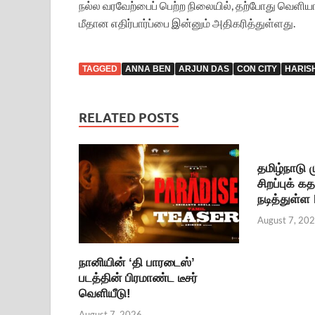
நல்ல வரவேற்பைப் பெற்ற நிலையில், தற்போது வெளியான 
மீதான எதிர்பார்ப்பை இன்னும் அதிகரித்துள்ளது.
TAGGED
ANNA BEN
ARJUN DAS
CON CITY
HARIS
RELATED POSTS
தமிழ்நாடு
சிறப்புக் க
நடித்துள்ள
August 7, 20
நானியின் ‘தி பாரடைஸ்’
படத்தின் பிரமாண்ட டீசர்
வெளியீடு!
August 7, 2026