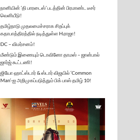
நானியின் ‘தி பாரடைஸ்’ படத்தின் பிரமாண்ட டீசர்
வெளியீடு!
தமிழ்நாடு முதலமைச்சராக சிறப்புக்
கதாபாத்திரத்தில் நடித்துள்ள H.ராஜா!
DC – விமர்சனம்!
மீண்டும் இணையும் டொவினோ தாமஸ் – ஜான்பால்
ஜார்ஜ் கூட்டணி!
ஜியோ ஹாட்ஸ்டார் & ஸ்டார் விஜயில் ‘Common
Man’-ஐ அறிமுகப்படுத்தும் பிக் பாஸ் தமிழ் 10!