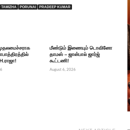
P TAMIZHA
PORUNAI
PRADEEP KUMAR
 முதலமைச்சராக
மீண்டும் இணையும் டொவினோ
தாபாத்திரத்தில்
தாமஸ் – ஜான்பால் ஜார்ஜ்
 H.ராஜா!
கூட்டணி!
26
August 6, 2026