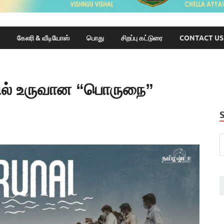
கேலரி & வீடியோஸ்
பொது
சிறப்பு கட்டுரை
CONTACT US
்பில் உருவான “பொருநை”