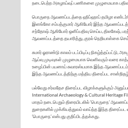
நடைபெற்ற அகழாய்வுப் பணிகளை முழுமையாக பதிவு 
பொருநை ஆவணப்படத்தை ஹிப்ஹாப் தமிழா எண்டர்டெயி
இளங்கோ சம்பத்குமார் ஆகியோர் இந்த ஆவணப்படத்தை
சந்தோஷ் ஆகியோர் ஒளிப்பதிவு செய்ய, திலகேஷ், பரத
ஆவணப்படத்தை தயாரித்து, குரல் நெறியாள்கை செய
சுமார் ஓராண்டு காலம் படப்பிடிப்பு நிகழ்த்தப்பட்டு
ஆய்வு முடிவுகள் முழுமையாக வெளிவரும் வரை காத்த
உழைப்பின் பயனாய் சுவாரஸ்யமாக இந்த ஆவணப்படம் உ
இந்த ஆவணப்படத்திற்கு மத்திய திரைப்பட சான்றிதழ் வ
பல்வேறு சர்வதேச திரைப்பட விழாக்களுக்கும் அனுப்ப
International Archaeology & Cultural Heritage Fi
மாதம் நடைபெறும் திரையிடலில் ‘பொருநை’ ஆவணப்படம
துறைகளில் முக்கியத்துவம் வாய்ந்த இந்த திரைப்பட
‘பொருநை’ என்பது குறிப்பிடத்தக்கது.