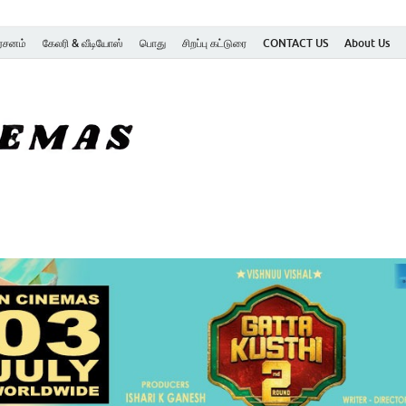
ர்சனம்
கேலரி & வீடியோஸ்
பொது
சிறப்பு கட்டுரை
CONTACT US
About Us
SK Cinemas