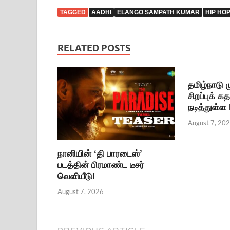
TAGGED
AADHI
ELANGO SAMPATH KUMAR
HIP HO
RELATED POSTS
தமிழ்நாடு
சிறப்புக் க
நடித்துள்ள
August 7, 20
நானியின் ‘தி பாரடைஸ்’
படத்தின் பிரமாண்ட டீசர்
வெளியீடு!
August 7, 2026