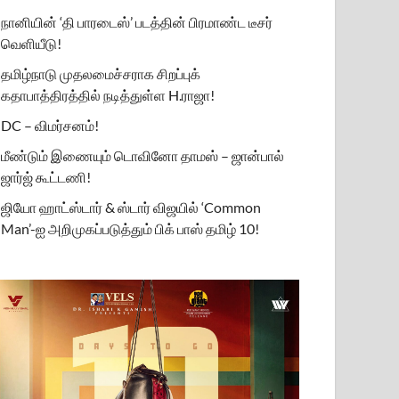
நானியின் ‘தி பாரடைஸ்’ படத்தின் பிரமாண்ட டீசர்
வெளியீடு!
தமிழ்நாடு முதலமைச்சராக சிறப்புக்
கதாபாத்திரத்தில் நடித்துள்ள H.ராஜா!
DC – விமர்சனம்!
மீண்டும் இணையும் டொவினோ தாமஸ் – ஜான்பால்
ஜார்ஜ் கூட்டணி!
ஜியோ ஹாட்ஸ்டார் & ஸ்டார் விஜயில் ‘Common
Man’-ஐ அறிமுகப்படுத்தும் பிக் பாஸ் தமிழ் 10!