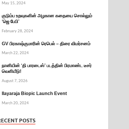
May 15, 2024
குடும்ப உறவுகளின் அழகான கதையை சொல்லும்
‘ஜெ பேபி’
February 28, 2024
GV பிரகாஷ்குமாரின் ரெபெல் – திரை விமர்சனம்
March 22, 2024
நானியின் ‘தி பாரடைஸ்’ படத்தின் பிரமாண்ட டீசர்
வெளியீடு!
August 7, 2026
Ilayaraja Biopic Launch Event
March 20, 2024
RECENT POSTS