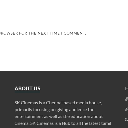
 BROWSER FOR THE NEXT TIME I COMMENT.
ABOUT US
ச
SK Cinemas is a Chennai based media house,
ச
primarily focusing on giving audience the
entertainment as well as the education about
க
cinema. SK Cinemas is a Hub to all the latest tamil