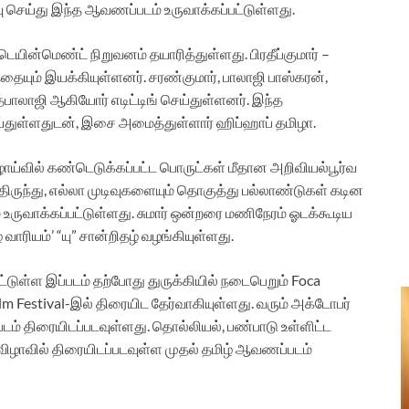
செய்து இந்த ஆவணப்படம் உருவாக்கப்பட்டுள்ளது.
ன்மெண்ட் நிறுவனம் தயாரித்துள்ளது. பிரதீப்குமார் –
யும் இயக்கியுள்ளனர். சரண்குமார், பாலாஜி பாஸ்கரன்,
்பாலாஜி ஆகியோர் எடிட்டிங் செய்துள்ளனர். இந்த
்துள்ளதுடன், இசை அமைத்துள்ளார் ஹிப்ஹாப் தமிழா.
, அகழாய்வில் கண்டெடுக்கப்பட்ட பொருட்கள் மீதான அறிவியல்பூர்வ
ிருந்து, எல்லா முடிவுகளையும் தொகுத்து பல்லாண்டுகள் கடின
ருவாக்கப்பட்டுள்ளது. சுமார் ஒன்றரை மணிநேரம் ஓடக்கூடிய
ாரியம்’ “யு” சான்றிதழ் வழங்கியுள்ளது.
ட்டுள்ள இப்படம் தற்போது துருக்கியில் நடைபெறும் Foca
lm Festival-இல் திரையிட தேர்வாகியுள்ளது. வரும் அக்டோபர்
் திரையிடப்படவுள்ளது. தொல்லியல், பண்பாடு உள்ளிட்ட
 விழாவில் திரையிடப்படவுள்ள முதல் தமிழ் ஆவணப்படம்