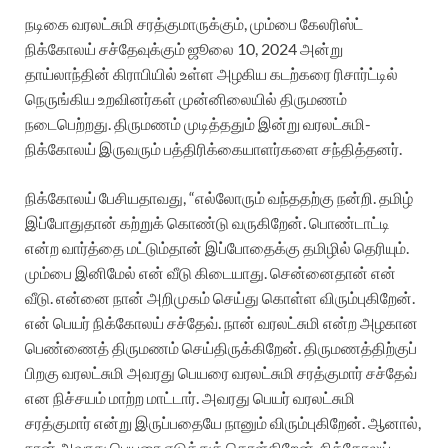
நடிகை வரலட்சுமி சரத்குமாருக்கும், மும்பை கேலரிஸ்ட்
நிக்கோலய் சச்தேவுக்கும் ஜூலை 10, 2024 அன்று
தாய்லாந்தின் கிராபியில் உள்ள அழகிய கடற்கரை ரிசார்ட்டில்
நெருங்கிய உறவினர்கள் முன்னிலையில் திருமணம்
நடைபெற்றது. திருமணம் முடித்ததும் இன்று வரலட்சுமி-
நிக்கோலய் இருவரும் பத்திரிக்கையாளர்களை சந்தித்தனர்.
நிக்கோலய் பேசியதாவது, “எல்லோரும் வந்ததற்கு நன்றி. தமிழ்
இப்போதுதான் கற்றுக் கொண்டு வருகிறேன். பொண்டாட்டி
என்ற வார்த்தை மட்டும்தான் இப்போதைக்கு தமிழில் தெரியும்.
மும்பை இனிமேல் என் வீடு கிடையாது. சென்னைதான் என்
வீடு. என்னை நான் அறிமுகம் செய்து கொள்ள விரும்புகிறேன்.
என் பெயர் நிக்கோலய் சச்தேவ். நான் வரலட்சுமி என்ற அழகான
பெண்ணைத் திருமணம் செய்திருக்கிறேன். திருமணத்திற்குப்
பிறகு வரலட்சுமி அவரது பெயரை வரலட்சுமி சரத்குமார் சச்தேவ்
என நிச்சயம் மாற்ற மாட்டார். அவரது பெயர் வரலட்சுமி
சரத்குமார் என்று இருப்பதையே நானும் விரும்புகிறேன். ஆனால்,
நான் அவரது பெயரை எடுத்துக் கொள்கிறேன். நிக்கோலய்