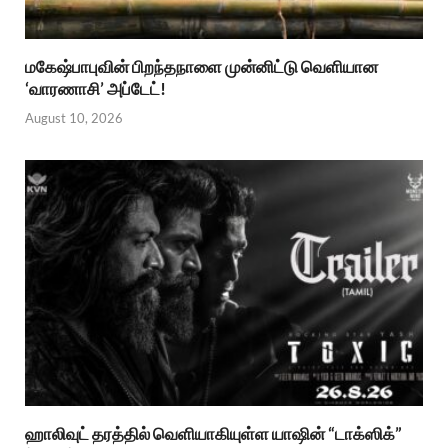
மகேஷ்பாபுவின் பிறந்தநாளை முன்னிட்டு வெளியான
‘வாரணாசி’ அப்டேட்!
August 10, 2026
ஹாலிவுட் தரத்தில் வெளியாகியுள்ள யாஷின் “டாக்ஸிக்”