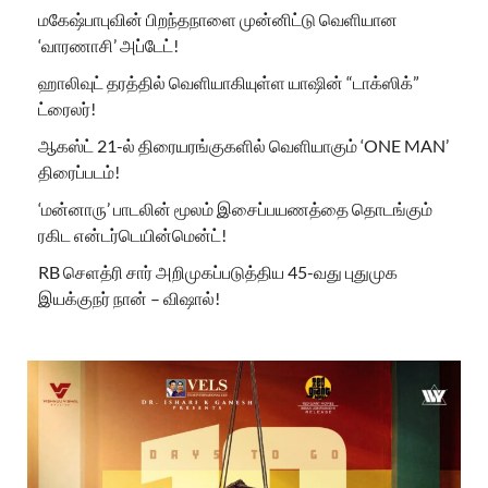
மகேஷ்பாபுவின் பிறந்தநாளை முன்னிட்டு வெளியான
‘வாரணாசி’ அப்டேட்!
ஹாலிவுட் தரத்தில் வெளியாகியுள்ள யாஷின் “டாக்ஸிக்”
ட்ரைலர்!
ஆகஸ்ட் 21-ல் திரையரங்குகளில் வெளியாகும் ‘ONE MAN’
திரைப்படம்!
‘மன்னாரு’ பாடலின் மூலம் இசைப்பயணத்தை தொடங்கும்
ரகிட என்டர்டெயின்மென்ட்!
RB செளத்ரி சார் அறிமுகப்படுத்திய 45-வது புதுமுக
இயக்குநர் நான் – விஷால்!