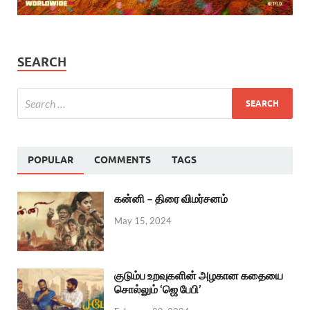
SEARCH
POPULAR
COMMENTS
TAGS
கன்னி – திரை விமர்சனம்
May 15, 2024
குடும்ப உறவுகளின் அழகான கதையை
சொல்லும் ‘ஜெ பேபி’