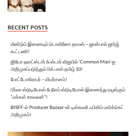
RECENT POSTS
மீண்டும் இணையும் டொவினோ தாமஸ் – ஜான்பால் ஜார்ஜ்
கூட்டணி!
ஜியோ ஹாட்ஸ்டார் & ஸ்டார் விஜயில் ‘Common Man’-ஐ
அறிமுகப்படுத்தும் பிக் பாஸ் தமிழ் 10!
போட்டோகிராபர் – விமர்சனம்!
பிர்லா ஸ்டுடியோஸ் & நீலம் ஸ்டுடியோஸ் இணைந்து வழங்கும்
“மக்கள் காவலன்”!
BISFF-ல் Producer Bazaar-ன் டிஸ்கவரி ஃபிலிம் மார்க்கெட்
அறிமுகம்!