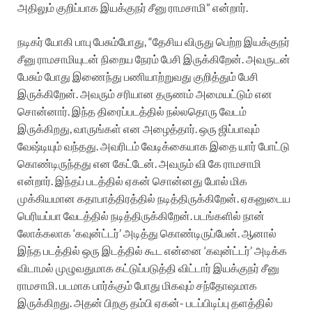
அதிலும் குறிப்பாக இயக்குநர் சீனு ராமசாமி” என்றார்.
நடிகர் யோகி பாபு பேசும்போது, “தேசிய விருது பெற்ற இயக்குநர்
சீனு ராமசாமியுடன் நிறைய நேரம் பேசி இருக்கிறேன். அவருடன்
பேசும் போது இணைந்து பணியாற்றுவது குறித்தும் பேசி
இருக்கிறேன். அவரும் சரியான தருணம் அமையட்டும் என
சொன்னார். இந்த திரைப்படத்தில் நல்லதொரு வேடம்
இருக்கிறது, வாருங்கள் என அழைத்தார். ஒரு ஜிப்பாவும்
வேஷ்டியும் வந்தது. அவரிடம் வேடிக்கையாக இதை யார் போட்டு
கொண்டிருந்தது என கேட்டேன். அவரும் வி கே ராமசாமி
என்றார். இந்தப் படத்தில் ஏகன் சொன்னது போல் மிக
முக்கியமான கதாபாத்திரத்தில் நடித்திருக்கிறேன். ஏகனுடைய
பெரியப்பா வேடத்தில் நடித்திருக்கிறேன். படங்களில் நான்
லோக்கலாக ‘கவுன்ட்டர்’ அடித்து கொண்டிருப்பேன். ஆனால்
இந்த படத்தில் ஒரு இடத்தில் கூட என்னை ‘கவுன்ட்டர்’ அடிக்க
விடாமல் முழுவதுமாக கட்டுப்படுத்தி விட்டார் இயக்குநர் சீனு
ராமசாமி. படமாக பார்க்கும் போது மிகவும் சந்தோஷமாக
இருக்கிறது. அதன் பிறகு தம்பி ஏகன்- படப்பிடிப்பு தளத்தில்