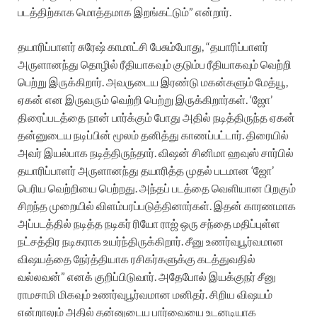
படத்திற்காக மொத்தமாக இறங்கட்டும்” என்றார்.
தயாரிப்பாளர் சுரேஷ் காமாட்சி பேசும்போது, “தயாரிப்பாளர்
அருளானந்து தொழில் ரீதியாகவும் குடும்ப ரீதியாகவும் வெற்றி
பெற்று இருக்கிறார். அவருடைய இரண்டு மகன்களும் மேத்யூ,
ஏகன் என இருவரும் வெற்றி பெற்று இருக்கிறார்கள். ‘ஜோ’
திரைப்படத்தை நான் பார்க்கும் போது அதில் நடித்திருந்த ஏகன்
தன்னுடைய நடிப்பின் மூலம் தனித்து காணப்பட்டார்.‌ திரையில்
அவர் இயல்பாக நடித்திருந்தார். விஷன் சினிமா ஹவுஸ் சார்பில்
தயாரிப்பாளர் அருளானந்து தயாரித்த முதல் படமான ‘ஜோ’
பெரிய வெற்றியை பெற்றது. அந்தப் படத்தை வெளியான பிறகும்
சிறந்த முறையில் விளம்பரப்படுத்தினார்கள். இதன் காரணமாக
அப்படத்தில் நடித்த நடிகர் ரியோ ராஜ் ஒரு சந்தை மதிப்புள்ள
நட்சத்திர நடிகராக உயர்ந்திருக்கிறார். சீனு உணர்வுபூர்வமான
விஷயத்தை நேர்த்தியாக ரசிகர்களுக்கு கடத்துவதில்
வல்லவன்” எனக் குறிப்பிடுவார். அதேபோல் இயக்குநர் சீனு
ராமசாமி மிகவும் உணர்வுபூர்வமான மனிதர். சிறிய விஷயம்
என்றாலும் அதில் தன்னுடைய பார்வையை உடனடியாக