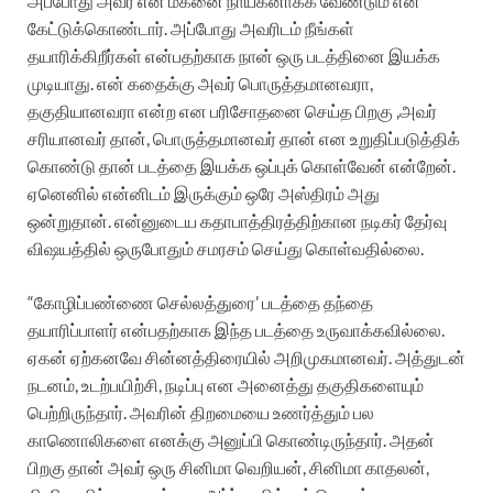
அப்போது அவர் என் மகனை நாயகனாக்க வேண்டும் என
கேட்டுக்கொண்டார். அப்போது அவரிடம் நீங்கள்
தயாரிக்கிறீர்கள் என்பதற்காக நான் ஒரு படத்தினை இயக்க
முடியாது. என் கதைக்கு அவர் பொருத்தமானவரா,
தகுதியானவரா என்ற என பரிசோதனை செய்த பிறகு ,அவர்
சரியானவர் தான், பொருத்தமானவர் தான் என உறுதிப்படுத்திக்
கொண்டு தான் படத்தை இயக்க ஒப்புக் கொள்வேன் என்றேன்.
ஏனெனில் என்னிடம் இருக்கும் ஒரே அஸ்திரம் அது
ஒன்றுதான். என்னுடைய கதாபாத்திரத்திற்கான நடிகர் தேர்வு
விஷயத்தில் ஒருபோதும் சமரசம் செய்து கொள்வதில்லை.
“கோழிப்பண்ணை செல்லத்துரை’ படத்தை தந்தை
தயாரிப்பாளர் என்பதற்காக இந்த படத்தை உருவாக்கவில்லை.
ஏகன் ஏற்கனவே சின்னத்திரையில் அறிமுகமானவர். அத்துடன்
நடனம், உடற்பயிற்சி, நடிப்பு என அனைத்து தகுதிகளையும்
பெற்றிருந்தார். அவரின் திறமையை உணர்த்தும் பல
காணொலிகளை எனக்கு அனுப்பி கொண்டிருந்தார். அதன்
பிறகு தான் அவர் ஒரு சினிமா வெறியன், சினிமா காதலன்,