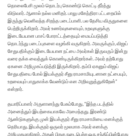
தொலைபேசி மூலம் தொடர்பு கொண்டு கொட்டி தீர்த்து
விடுவார். ஆனால் நல்ல மனிதர். பாலு மகேந்திரா பட்டறையில்
இருந்து வெளிவந்த சிறந்த படைப்பாளி. பல தேசிய விருதுகளை
பெற்றிருக்கிறார். அவர் உணர்வுகளையும், உறவுகளுக்கு
இடையேயான பாசப் போராட்டத்தையும் மையப்படுத்தி
தொடர்ந்து படைப்புகளை வழங்கி வருகிறார். அவருக்கும், விஜய்
சேதுபதிக்கும் இடையேயான நட்பை அவர்கள் இருவரும் இன்று
வரை தக்க வைத்துக் கொண்டிருக்கிறார்கள்.‌ அவர் தற்போது
ஏகனை அறிமுகப்படுத்தி இருக்கிறார். தம்பி ஏகனும் விஜய்
சேதுபதியை போல் இயக்குநர் சீனு ராமசாமியுடனான நட்பையும்,
உறவையும் பாதுகாக்க வேண்டும் என அறிவுறுத்துகிறேன்”
என்றார்.
தயாரிப்பாளர் அருளானந்து பேசும்போது, “இந்த படத்தில்
அனைத்தும் இயற்கையாகவே அமைந்தது. இரண்டு
ஆண்டுகளுக்கு முன் இயக்குநர் சீனு ராமசாமியை எனக்குத்
தெரியாது. இயக்குநர் ஒருவர் மூலமாக அவர் எனக்கு
அறிமுகமாகிறார். அதன் பிறகு நடைபெற்ற ஒரு சந்திப்பின்போது