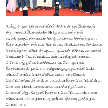
மேத்யூ அருளானந்து தயாரிப்பில் தேசிய விருது இயக்குனர்
சீனு ராமசாமி இயக்கத்தில் அறிமுக நாயகன் ஏகன்
நடித்திருக்கும் திரைப்படம் ‘கோழிப்பண்ணை செல்லத்துரை’.
இந்த படத்தில் ஏகன் உடன் யோகி பாபு, பிரிகிடா, சத்ய தேவி, பவா
செல்லத்துரை, லியோ சிவகுமார், ‘குட்டி புலி’ தினேஷ் , மானஸ்வி
கொட்டாச்சி, ரியாஸ் உள்ளிட்ட பலர் நடித்திருக்கிறார்கள்.
அசோக் ராஜ் ஒளிப்பதிவு செய்ய, என். ஆர். ரகுநந்தன்
இசையமைத்திருக்கிறார்.‌ தமிழகம் முழுவதும் சக்தி பிலிம்
ஃபேக்டரி சார்பில் பிரபல விநியோகஸ்தர் சக்திவேலன்
வெளியிடுகிறார். இந்த திரைப்படத்தின் இசை வெளியீட்டு விழா
சென்னையில் பிரம்மாண்டமாக நடைபெற்றது. ‘மக்கள்
செல்வன்’ விஜய் சேதுபதி இசையை வெளியிட, தயாரிப்பாளர்
சுரேஷ் காமாட்சி மற்றும் படக்குழுவினர் இணைந்து பெற்றுக்
கொண்டனர்.