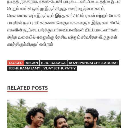
நடித்திருக்கிறார். ஏகன்-யோகி பாபு கூட்டணியில் படத்தில் இடம்
பெறும் காட்சி ஒன்று இருக்கிறது. உணர்வுபூர்வமாகவும்,
மௌனமாகவும் இருக்கும் இந்த காட்சியில் ஏகன் மற்றும் யோகி
பாபுவின் நடிப்பு ரசிகர்களை வெகுவாக கவரும். இந்த காட்சியில்
ஏகனின் நடிப்பை பார்த்து பார்வையாளர்கள் வியப்படைவார்கள்.
அந்த வகையில் ஏகனுக்கு தேசிய மற்றும் சர்வதேச விருதுகள்
காத்திருக்கிறது” என்றார்
TAGGED
AEGAN
BRIGIDA SAGA
KOZHIPANNAI CHELLADURAI
SEENU RAMASAMY
VIJAY SETHUPATHY
RELATED POSTS