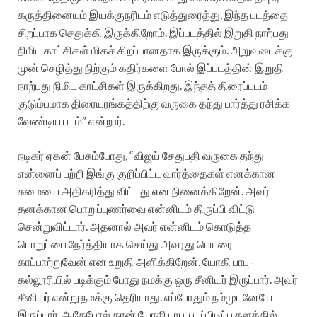
கருத்தினையும் இயக்குநரிடம் எடுத்துரைத்து, இந்த படத்தை
சிறப்பாக செதுக்கி இருக்கிறோம். இப்படத்தில் இறுதி நாற்பது
நிமிட காட்சிகள் மிகச் சிறப்பானதாக இருக்கும். அறுவடைக்கு
முன் செழித்து நிற்கும் கதிர்களை போல் இப்படத்தின் இறுதி
நாற்பது நிமிட காட்சிகள் இருக்கிறது. இந்தத் திரைப்படம்
குடும்பமாக திரையரங்கத்திற்கு வருகை தந்து பார்த்து ரசிக்க
வேண்டிய படம்” என்றார்.
நடிகர் ஏகன் பேசும்போது, “விஜய் சேதுபதி வருகை தந்து
என்னைப் பற்றி இங்கு குறிப்பிட்ட வார்த்தைகள் எனக்கான
சுமையை அதிகரித்து விட்டது என நினைக்கிறேன். அவர்
தனக்கான பொறுப்புணர்வை என்னிடம் திருப்பி விட்டு
சென்றுவிட்டார். அதனால் அவர் என்னிடம் கொடுத்த
பொறுப்பை நேர்த்தியாக செய்து அவரது பெயரை
காப்பாற்றுவேன் என உறுதி அளிக்கிறேன். யோகி பாபு-
கல்லூரியில் படிக்கும் போது நமக்கு ஒரு சீனியர் இருப்பார்.‌ அவர்
சீனியர் என்று நமக்கு தெரியாது. எப்போதும் நம்முடனேயே
இருப்பார். அதேபோல் தான் யோகி பாபு. படப்பிடிப்பு தளத்தில்