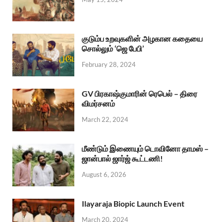
குடும்ப உறவுகளின் அழகான கதையை
சொல்லும் ‘ஜெ பேபி’
February 28, 2024
GV பிரகாஷ்குமாரின் ரெபெல் – திரை
விமர்சனம்
March 22, 2024
மீண்டும் இணையும் டொவினோ தாமஸ் –
ஜான்பால் ஜார்ஜ் கூட்டணி!
August 6, 2026
Ilayaraja Biopic Launch Event
March 20, 2024