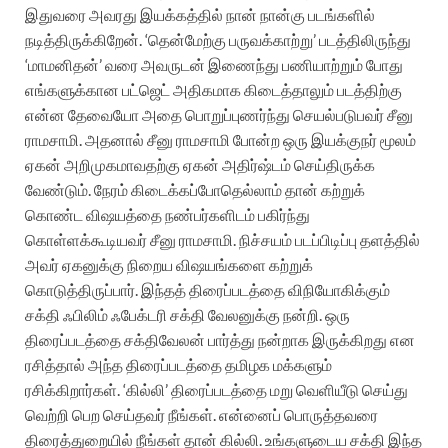
இதுவரை அவரது இயக்கத்தில் நான் நான்கு படங்களில்
நடித்திருக்கிறேன். ‘தென்மேற்கு பருவக்காற்று’ படத்திலிருந்து
‘மாமனிதன்’ வரை அவருடன் இணைந்து பணியாற்றும் போது
எங்களுக்கான பட்ஜெட் அதிகமாக கிடைத்தாலும் படத்திற்கு
என்ன தேவையோ அதை பொறுப்புணர்ந்து செயல்படுபவர் சீனு
ராமசாமி. அதனால் சீனு ராமசாமி போன்ற ஒரு இயக்குநர் மூலம்
ஏகன் அறிமுகமாவதற்கு ஏகன் அதிர்ஷ்டம் செய்திருக்க
வேண்டும். நேரம் கிடைக்கப்போதெல்லாம் தான் கற்றுக்
கொண்ட விஷயத்தை நண்பர்களிடம் பகிர்ந்து
கொள்ளக்கூடியவர் சீனு ராமசாமி. நிச்சயம் படப்பிடிப்பு தளத்தில்
அவர் ஏகனுக்கு நிறைய விஷயங்களை கற்றுக்
கொடுத்திருப்பார். இந்தத் திரைப்படத்தை விநியோகிக்கும்
சக்தி ஃபிலிம் ஃபேக்டரி சக்தி வேலனுக்கு நன்றி. ஒரு
திரைப்படத்தை சக்திவேலன் பார்த்து நன்றாக இருக்கிறது என
ரசித்தால் அந்த திரைப்படத்தை தமிழக மக்களும்
ரசிக்கிறார்கள். ‘கில்லி’ திரைப்படத்தை மறு வெளியீடு செய்து
வெற்றி பெற செய்தவர் நீங்கள். என்னைப் பொருத்தவரை
திரைத்துறையில் நீங்கள் தான் கில்லி. உங்களுடைய சக்தி இந்த