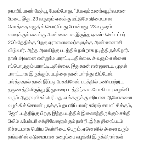
தயாரிப்பாளர் மேத்யூ பேசும்போது, “மிகவும் உணர்வுபூர்வமான
மேடை இது. 23 வருஷம் எனக்கு மட்டுமே உரிமையான
சொத்தை எழுதிக் கொடுப்பது போன்றது. 23 வருஷம்
வரைக்கும் எனக்கு அண்ணனாக இருந்த ஏகன்- செப்டம்பர்
20ம் தேதிக்கு பிறகு ஏராளமானவர்களுக்கு அண்ணனாகி
விடுவார். அந்த அளவிற்கு படத்தில் நன்றாக நடித்திருக்கிறார்.
நான் அவனை என்றுமே பாராட்டியதில்லை. அவனும் என்னை
எப்பொழுதும் பாராட்டியதில்லை. இதுதான் என்னுடைய முதல்
பாராட்டாக இருக்கும். படத்தை நான் பார்த்து விட்டேன்.
பார்த்ததால் தான் இப்படி பேசுகிறேன். படத்தில் பணியாற்றிய
தருணத்திலிருந்து இதுவரை படத்திற்காக யோகி பாபு வழங்கி
வரும் ஆதரவு மிகப்பெரியது. எங்களுக்கு சரியான ஆலோசனை
வழங்கிக் கொண்டிருக்கும் தயாரிப்பாளர் சுரேஷ் காமாட்சிக்கும்,
‘ஜோ’ படத்திற்கு பிறகு இந்த படத்தில் இணைந்திருக்கும் சக்தி
பிலிம் ஃபேக்டரி சக்திவேலனுக்கும் நன்றி. இந்த திரைப்படம்
நிச்சயமாக பெரிய வெற்றியை பெறும். ஏனெனில் அனைவரும்
தங்களின் கடுமையான உழைப்பை வழங்கி இருக்கிறார்கள்