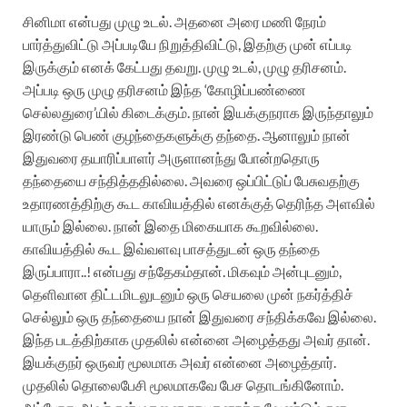
சினிமா என்பது முழு உடல். அதனை அரை மணி நேரம்
பார்த்துவிட்டு அப்படியே நிறுத்திவிட்டு, இதற்கு முன் எப்படி
இருக்கும் எனக் கேட்பது தவறு. முழு உடல், முழு தரிசனம்.
அப்படி ஒரு முழு தரிசனம் இந்த ‘கோழிப்பண்ணை
செல்லதுரை’யில் கிடைக்கும். நான் இயக்குநராக இருந்தாலும்
இரண்டு பெண் குழந்தைகளுக்கு தந்தை. ஆனாலும் நான்
இதுவரை தயாரிப்பாளர் அருளானந்து போன்றதொரு
தந்தையை சந்தித்ததில்லை. அவரை ஒப்பிட்டுப் பேசுவதற்கு
உதாரணத்திற்கு கூட காவியத்தில் எனக்குத் தெரிந்த அளவில்
யாரும் இல்லை. நான் இதை மிகையாக கூறவில்லை.
காவியத்தில் கூட இவ்வளவு பாசத்துடன் ஒரு தந்தை
இருப்பாரா..! என்பது சந்தேகம்தான். மிகவும் அன்புடனும்,
தெளிவான திட்டமிடலுடனும் ஒரு செயலை முன் நகர்த்திச்
செல்லும் ஒரு தந்தையை நான் இதுவரை சந்திக்கவே இல்லை.
இந்த படத்திற்காக முதலில் என்னை அழைத்தது அவர் தான்.
இயக்குநர் ஒருவர் மூலமாக அவர் என்னை அழைத்தார்.
முதலில் தொலைபேசி மூலமாகவே பேச தொடங்கினோம்.