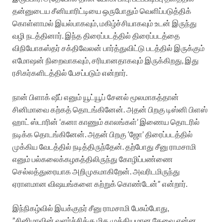
தன்னுடைய சீனியாரிட்டியை ஒருபோதும் வெளிப்படுத்திக்
கொள்ளாமல் இயல்பாகவும், மகிழ்ச்சியாகவும் உடன் இருந்து
வழி நடத்தினார். இந்த திரைப்படத்தில் திரைப்படத்தை
விநியோகஸ்தர் சக்திவேலன் பார்த்துவிட்டு படத்தில் இருக்கும்
எமோஷன் நிறைவாகவும், சரியானதாகவும் இருக்கிறது, இது
ரசிகர்களிடத்தில் பேசப்படும் என்றார்.
நான் பிளாக் ஷீப் எனும் யூட்யூப் சேனல் மூலமாகத்தான்
சினிமாவை கற்கத் தொடங்கினேன். அதன் பிறகு டிஸ்னி பிளஸ்
ஹாட் ஸ்டாரின் ‘கனா காணும் காலங்கள்’ இணைய தொடரில்
நடிக்க தொடங்கினேன். அதன் பிறகு ‘ஜோ’ திரைப்படத்தில்
முக்கிய வேடத்தில் நடித்திருந்தேன்.‌ தற்போது சீனு ராமசாமி
எனும் பல்கலைக்கழகத்திலிருந்து கோழிப்பண்ணை
செல்லத்துரையாக அறிமுகமாகிறேன். அவரிடமிருந்து
ஏராளமான விஷயங்களை கற்றுக் கொண்டேன்” என்றார்.
இந்நிகழ்வில் இயக்குநர் சீனு ராமசாமி பேசும்போது,
”சினிமாவின் வளர்ச்சிக்கு மிக முக்கியமான தேவை என்ன