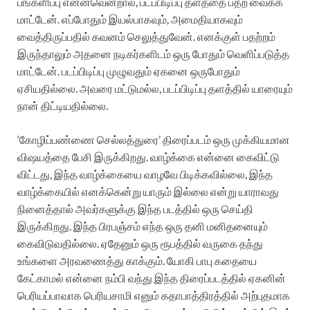
பங்களிப்பு என்னவென்றால், படப்பிடிப்பு தளத்தை பதற வைக்க
மாட்டேன். எப்போதும் இயல்பாகவும், அமைதியாகவும்
வைத்திருப்பதில் கவனம் செலுத்துவேன். எனக்குள் பதற்றம்
இருந்தாலும் அதனை நடிகர்களிடம் ஒரு போதும் வெளிப்படுத்த
மாட்டேன்.‌ படப்பிடிப்பு முழுவதும் ஏகனை ஒருபோதும்
ஏசியதில்லை. அவரை மட்டுமல்ல, படப்பிடிப்பு தளத்தில் யாரையும்
நான் திட்டியதில்லை.
‘கோழிப்பண்ணை செல்லத்துரை’ திரைப்படம் ஒரு முக்கியமான
விஷயத்தை பேசி இருக்கிறது. வாழ்க்கை என்னை கைவிட்டு
விட்டது, இந்த வாழ்க்கையை வாழவே பிடிக்கவில்லை, இந்த
வாழ்க்கையில் எனக்கென்று யாரும் இல்லை என்று யாராவது
நினைத்தால் அவர்களுக்கு இந்த படத்தில் ஒரு செய்தி
இருக்கிறது. இந்த பிரபஞ்சம் எந்த ஒரு தனி மனிதனையும்
கைவிடுவதில்லை. ஏதேனும் ஒரு ரூபத்தில் வருகை தந்து
உங்களை அரவணைத்து காக்கும். யோகி பாபு கதையை
கேட்காமல் என்னை நம்பி வந்து இந்த திரைப்படத்தில் ஏகனின்
பெரியப்பாவாக பெரியசாமி எனும் கதாபாத்திரத்தில் அற்புதமாக