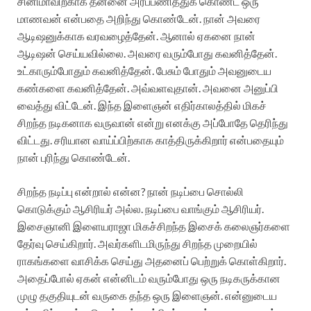
சினிமாவிற்காக தன்னை அர்ப்பணித்துக் கொண்ட ஒரு
மாணவன் என்பதை அறிந்து கொண்டேன். நான் அவரை
ஆடிஷனுக்காக வரவழைத்தேன். ஆனால் ஏகனை நான்
ஆடிஷன் செய்யவில்லை. அவரை வரும்போது கவனித்தேன்.
உட்காரும்போதும் கவனித்தேன். பேசும் போதும் அவனுடைய
கண்களை கவனித்தேன். அவ்வளவுதான். அவனை அனுப்பி
வைத்து விட்டேன். இந்த இளைஞன் எதிர்காலத்தில் மிகச்
சிறந்த நடிகனாக வருவான் என்று எனக்கு அப்போதே தெரிந்து
விட்டது. சரியான வாய்ப்பிற்காக காத்திருக்கிறார் என்பதையும்
நான் புரிந்து கொண்டேன்.‌
சிறந்த நடிப்பு என்றால் என்ன? நான் நடிப்பை சொல்லி
கொடுக்கும் ஆசிரியர் அல்ல. நடிப்பை வாங்கும் ஆசிரியர்.
இசைஞானி இளையராஜா மிகச்சிறந்த இசைக் கலைஞர்களை
தேர்வு செய்கிறார். அவர்களிடமிருந்து சிறந்த முறையில்
ராகங்களை வாசிக்க செய்து அதனைப் பெற்றுக் கொள்கிறார்.
அதைப்போல் ஏகன் என்னிடம் வரும்போது ஒரு நடிகருக்கான
முழு தகுதியுடன் வருகை தந்த ஒரு இளைஞன். என்னுடைய