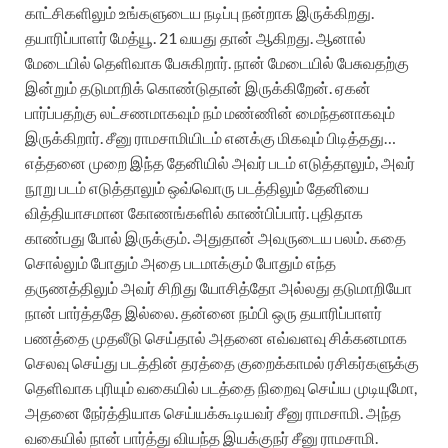
காட்சிகளிலும் உங்களுடைய நடிப்பு நன்றாக இருக்கிறது.
தயாரிப்பாளர் மேத்யூ. 21 வயது தான் ஆகிறது. ஆனால்
மேடையில் தெளிவாக பேசுகிறார். நான் மேடையில் பேசுவதற்கு
இன்றும் தடுமாறிக் கொண்டுதான் இருக்கிறேன். ஏகன்
பார்ப்பதற்கு லட்சணமாகவும் நம் மண்ணின் மைந்தனாகவும்
இருக்கிறார். சீனு ராமசாமியிடம் எனக்கு மிகவும் பிடித்தது…
எத்தனை முறை இந்த தேனியில் அவர் படம் எடுத்தாலும், அவர்
நூறு படம் எடுத்தாலும் ஒவ்வொரு படத்திலும் தேனியை
வித்தியாசமான கோணங்களில் காண்பிப்பார். புதிதாக
காண்பது போல் இருக்கும். அதுதான் அவருடைய பலம். கதை
சொல்லும் போதும் அதை படமாக்கும் போதும் எந்த
தருணத்திலும் அவர் சிறிது யோசித்தோ அல்லது தடுமாறியோ
நான் பார்த்ததே இல்லை. தன்னை நம்பி ஒரு தயாரிப்பாளர்
பணத்தை முதலீடு செய்தால் அதனை எவ்வளவு சிக்கனமாக
செலவு செய்து படத்தின் தரத்தை குறைக்காமல் ரசிகர்களுக்கு
தெளிவாக புரியும் வகையில் படத்தை நிறைவு செய்ய முடியுமோ,
அதனை நேர்த்தியாக செய்யக்கூடியவர் சீனு ராமசாமி. அந்த
வகையில் நான் பார்த்து வியந்த இயக்குநர் சீனு ராமசாமி.