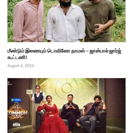
மீண்டும் இணையும் டொவினோ தாமஸ் – ஜான்பால் ஜார்ஜ்
கூட்டணி!
August 6, 2026