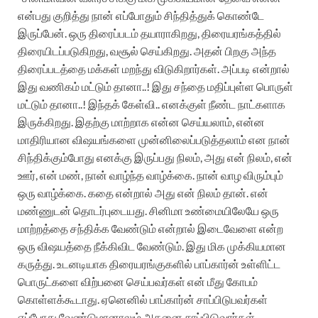
என்பது குறித்து நான் எப்போதும் சிந்தித்துக் கொண்டே
இருப்பேன். ஒரு திரைப்படம் தயாராகிறது, திரையரங்கத்தில்
திரையிடப்படுகிறது, வசூல் செய்கிறது. அதன் பிறகு அந்த
திரைப்படத்தை மக்கள் மறந்து விடுகிறார்கள். அப்படி என்றால்
இது வணிகம் மட்டும் தானா..! இது சந்தை மதிப்புள்ள பொருள்
மட்டும் தானா..! இந்தக் கேள்வி.. எனக்குள் நீண்ட நாட்களாக
இருக்கிறது. இதற்கு மாற்றாக என்ன செய்யலாம், என்ன
மாதிரியான விஷயங்களை முன்னிலைப்படுத்தலாம் என நான்
சிந்திக்கும்போது எனக்கு இருப்பது நிலம், அது என் நிலம், என்
ஊர், என் மண், நான் வாழ்ந்த வாழ்க்கை.‌ நான் வாழ விரும்பும்
ஒரு வாழ்க்கை.‌ கதை என்றால் அது என் நிலம் தான். என்
மண்ணுடன் தொடர்புடையது. சினிமா உண்மையிலேயே ஒரு
மாற்றத்தை சந்திக்க வேண்டும் என்றால் இடைவேளை என்ற
ஒரு விஷயத்தை நீக்கிவிட வேண்டும். இது மிக முக்கியமான
கருத்து.‌ உடனடியாக திரையரங்குகளில் பாப்கார்ன் உள்ளிட்ட
பொருட்களை விற்பனை செய்பவர்கள் என் மீது கோபம்
கொள்ளக்கூடாது. ஏனெனில் பாப்கார்ன் சாப்பிடுபவர்கள்
எப்போது வேண்டுமானாலும் அதனை சாப்பிடுவார்கள்.