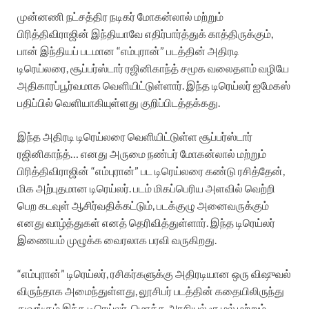
முன்னணி நட்சத்திர நடிகர் மோகன்லால் மற்றும்
பிரித்திவிராஜின் இந்தியாவே எதிர்பார்த்துக் காத்திருக்கும்,
பான் இந்தியப் படமான “எம்புரான்” படத்தின் அதிரடி
டிரெய்லரை, சூப்பர்ஸ்டார் ரஜினிகாந்த் சமூக வலைதளம் வழியே
அதிகாரப்பூர்வமாக வெளியிட்டுள்ளார். இந்த டிரெய்லர் ஐமேகஸ்
பதிப்பில் வெளியாகியுள்ளது குறிப்பிடத்தக்கது.
இந்த அதிரடி டிரெய்லரை வெளியிட்டுள்ள சூப்பர்ஸ்டார்
ரஜினிகாந்த்… எனது அருமை நண்பர் மோகன்லால் மற்றும்
பிரித்திவிராஜின் “எம்புரான்” பட டிரெய்லரை கண்டு ரசித்தேன்,
மிக அற்புதமான டிரெய்லர். படம் மிகப்பெரிய அளவில் வெற்றி
பெற கடவுள் ஆசிர்வதிக்கட்டும், படக்குழு அனைவருக்கும்
எனது வாழ்த்துகள் எனத் தெரிவித்துள்ளார். இந்த டிரெய்லர்
இணையம் முழுக்க வைரலாக பரவி வருகிறது.
“எம்புரான்” டிரெய்லர், ரசிகர்களுக்கு அதிரடியான ஒரு விஷுவல்
விருந்தாக அமைந்துள்ளது, லூசிபர் படத்தின் கதையிலிருந்து
துவங்கும் இந்த டிரெய்லர், மொத்த அரசியல் சூழல் மற்றும்