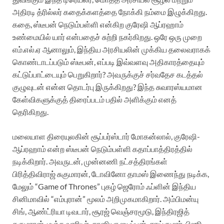
அதிரடி த்ரில்லர் கதைக்களத்தை நோக்கி நம்மை இழுக்கிறது.
கதை, ஸ்டீபன் நெடும்பள்ளி என்கிற குரேஷி ஆப்ரஹாம்
உண்மையில் யார் என்பதைச் சுற்றி நகர்கிறது. ஒரே ஒரு முறை
எம்.எல்.ஏ ஆனாலும், இந்திய அரசியலின் முக்கிய தலைவராகக்
கொண்டாடப்படும் ஸ்டீபன், எப்படி இவ்வளவு அதிகாரத்தையும்
கட்டுப்பாட்டையும் பெறுகிறார்? அவருக்குச் சர்வதேச கடத்தல்
குழுவுடன் என்ன தொடர்பு இருக்கிறது? இந்த சுவாரஸ்யமான
கேள்விகளுக்குத் திரைப்படம் பதில் அளிக்கும் எனத்
தெரிகிறது.
மலையாள திரையுலகின் சூப்பர்ஸ்டார் மோகன்லால், குரேஷி-
ஆப்ரஹாம் என்ற ஸ்டீபன் நெடும்பள்ளி கதாப்பாத்திரத்தில்
நடிக்கிறார். அவருடன், முன்னணி நட்சத்திரங்கள்
பிரித்திவிராஜ் சுகுமாரன், டோவினோ தாமஸ் இணைந்து நடிக்க,
மேலும் “Game of Thrones” புகழ் ஜெரோம் ஃப்ளின் இந்திய
சினிமாவில் “எம்புரான்” மூலம் அறிமுகமாகிறார். அம்பிமன்யு
சிங், ஆண்ட்ரியா டிவடார், சூரஜ் வெஞ்சரமூடு, இந்திரஜித்
சுகுமாரன், மஞ்சு வாரியர், சானியா ஐயப்பன், சாய்குமார், பிஜூ