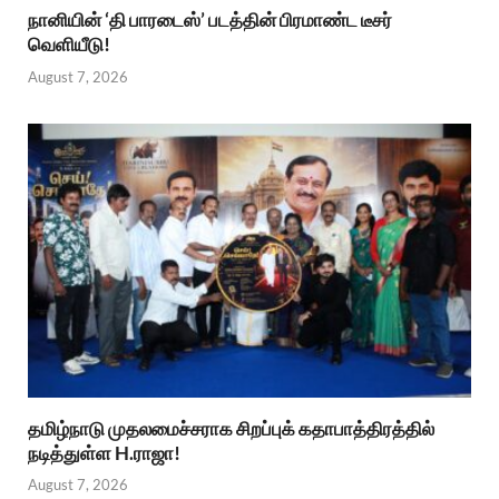
நானியின் ‘தி பாரடைஸ்’ படத்தின் பிரமாண்ட டீசர்
வெளியீடு!
August 7, 2026
தமிழ்நாடு முதலமைச்சராக சிறப்புக் கதாபாத்திரத்தில்
நடித்துள்ள H.ராஜா!
August 7, 2026