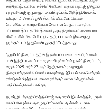
சாந்தோஷ், ஃபாசில், சச்சின் கேடேகர், நைலா உஷா, ஜிஜூ ஜான்,
நந்து, சிவாஜி குருவாயூர், மணிக்குட்டன், அநீஷ் ஜி. மேனன்,
ஷிவதா, அலெக்ஸ் ஓ’நெல், எரிக் எபோனே, மிகைல்
நொவிகோவ், கார்த்திகேயா தேவ் என பெரும் நட்சத்திரப்
பட்டாளம் இப்படத்தில் இணைந்து நடித்துள்ளனர். மலையாள
சினிமாவில் மிகப்பெரிய நட்சத்திர பட்டாளம் இணைந்து
நடிக்கும் படம் இதுவென்பது குறிப்பிடத்தக்கது.
“லூசிபர்” திரைப்படத்தின் இரண்டாம் பாகமாமாக பிரம்மாண்ட
பான் இந்திய படைப்பாக உருவாகியுள்ள “எம்புரான்” திரைப்படம்,
வரும் 2025 மார்ச் 27-ஆம் தேதி, உலகம் முழுவதும்
திரையரங்குகளில் வெளியாகவுள்ளது. இப்படம் உலகமெங்கும்,
ரசிகர்கள் பிரத்தியயேகமாக ரசிக்கும் வகையில், ஐமேக்ஸ்
பதிப்பிலும், வெளியாகிறது.
நடிகர், இயக்குநர் பிரித்திவிராஜ் சுகுமாரன் இயக்கத்தில், முரளி
கோபி திரைக்கதை எழுத, பிரம்மாண்ட ஆக்சன் படமாக
உருவாகியுள்ள இப்படத்தினை, லைகா புரொடக்ஷன்ஸ்,