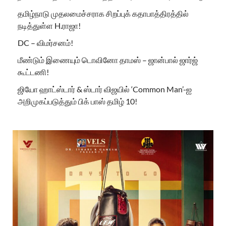
தமிழ்நாடு முதலமைச்சராக சிறப்புக் கதாபாத்திரத்தில்
நடித்துள்ள H.ராஜா!
DC – விமர்சனம்!
மீண்டும் இணையும் டொவினோ தாமஸ் – ஜான்பால் ஜார்ஜ்
கூட்டணி!
ஜியோ ஹாட்ஸ்டார் & ஸ்டார் விஜயில் ‘Common Man’-ஐ
அறிமுகப்படுத்தும் பிக் பாஸ் தமிழ் 10!