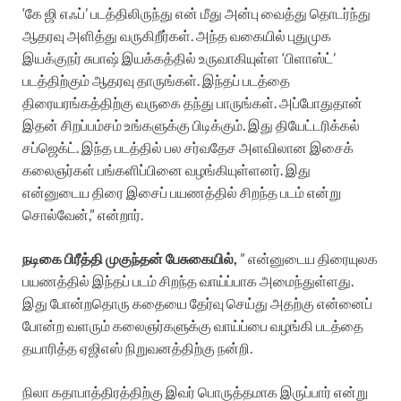
‘கே ஜி எஃப்’ படத்திலிருந்து என் மீது அன்பு வைத்து தொடர்ந்து
ஆதரவு அளித்து வருகிறீர்கள். அந்த வகையில் புதுமுக
இயக்குநர் சுபாஷ் இயக்கத்தில் உருவாகியுள்ள ‘பிளாஸ்ட்’
படத்திற்கும் ஆதரவு தாருங்கள். இந்தப் படத்தை
திரையரங்கத்திற்கு வருகை தந்து பாருங்கள். அப்போதுதான்
இதன் சிறப்பம்சம் உங்களுக்கு பிடிக்கும். இது தியேட்டரிக்கல்
சப்ஜெக்ட். இந்த படத்தில் பல சர்வதேச அளவிலான இசைக்
கலைஞர்கள் பங்களிப்பினை வழங்கியுள்ளனர். இது
என்னுடைய திரை இசைப் பயணத்தில் சிறந்த படம் என்று
சொல்வேன்,” என்றார்.
நடிகை பிரீத்தி முகுந்தன் பேசுகையில்,
” என்னுடைய திரையுலக
பயணத்தில் இந்தப் படம் சிறந்த வாய்ப்பாக அமைந்துள்ளது.
இது போன்றதொரு கதையை தேர்வு செய்து அதற்கு என்னைப்
போன்ற வளரும் கலைஞர்களுக்கு வாய்ப்பை வழங்கி படத்தை
தயாரித்த ஏஜிஎஸ் நிறுவனத்திற்கு நன்றி.
நிலா கதாபாத்திரத்திற்கு இவர் பொருத்தமாக இருப்பார் என்று