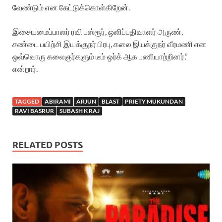
வேண்டும் என கேட்டுக்கொள்கிறேன்.
இசையமைப்பாளர் ரவி பஸ்ரூர், ஒளிப்பதிவாளர் அருண்,
சண்டை பயிற்சி இயக்குநர் பிரபு, கலை இயக்குநர் வீரமணி என
ஒவ்வொரு கலைஞர்களும் டீம் ஒர்க் ஆக பணியாற்றினர்,”
என்றார்.
TAGGED
ABIRAMI
ARJUN
BLAST
PRIETY MUKUNDAN
RAVI BASRUR
SUBASH K RAJ
RELATED POSTS