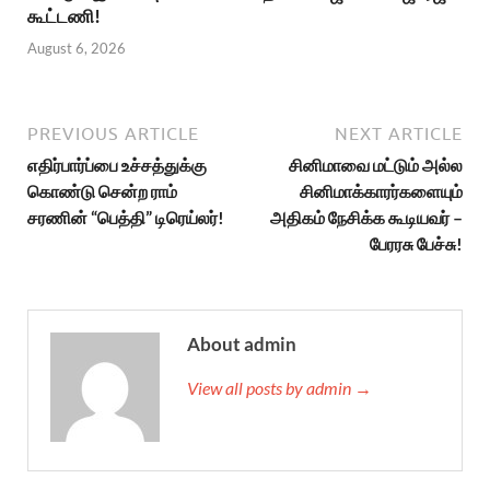
கூட்டணி!
August 6, 2026
PREVIOUS ARTICLE
NEXT ARTICLE
எதிர்பார்ப்பை உச்சத்துக்கு
சினிமாவை மட்டும் அல்ல
கொண்டு சென்ற ராம்
சினிமாக்காரர்களையும்
சரணின் “பெத்தி” டிரெய்லர்!
அதிகம் நேசிக்க கூடியவர் –
பேரரசு பேச்சு!
About admin
View all posts by admin →