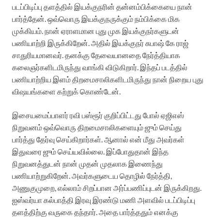
படப்பிடிப்பு தளத்தில் இயக்குநரின் தன்னம்பிக்கையை நான்
பார்த்தேன். ஒவ்வொரு இயக்குநருக்கும் நம்பிக்கை மிக
முக்கியம். நான் ஏராளமான புது முக இயக்குநர்களுடன்
பணியாற்றி இருக்கிறேன். அதில் இயக்குநர் சுபாஷ் கே ராஜ்
சாதுரியமானவர். தனக்கு தேவையானதை நேர்த்தியாக
கலைஞர்களிடமிருந்து வாங்கி விடுகிறார். இந்தப் படத்தில்
பணியாற்றிய இளம் திறமைசாலிகளிடமிருந்து நான் நிறைய புது
விஷயங்களை கற்றுக் கொண்டேன்.
இசையமைப்பாளர் ரவி பஸ்ரூர் குறிப்பிட்டது போல் ஏஜிஎஸ்
நிறுவனம் ஒவ்வொரு திறமைசாலிகளையும் ஜும் செய்து
பார்த்து தேர்வு செய்கிறார்கள். ஆனால் என் மீது அவர்கள்
இதுவரை ஜும் செய்யவில்லை. இப்போதுதான் இந்த
நிறுவனத்துடன் நான் முதன் முதலாக இணைந்து
பணியாற்றுகிறேன். அவர்களுடைய தொழில் நேர்த்தி,
அணுகுமுறை, எல்லாம் சிறப்பான அர்ப்பணிப்புடன் இருக்கிறது.
ஐஸ்வர்யா கல்பாத்தி இரவு இரண்டு மணி அளவில் படப்பிடிப்பு
தளத்திற்கு வருகை தந்தார். அதை பார்த்ததும் எனக்கு