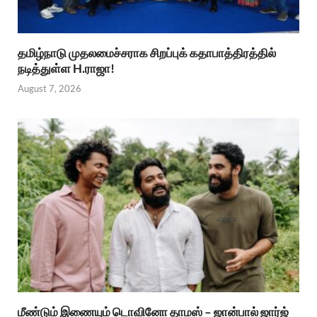
தமிழ்நாடு முதலமைச்சராக சிறப்புக் கதாபாத்திரத்தில்
நடித்துள்ள H.ராஜா!
August 7, 2026
மீண்டும் இணையும் டொவினோ தாமஸ் – ஜான்பால் ஜார்ஜ்