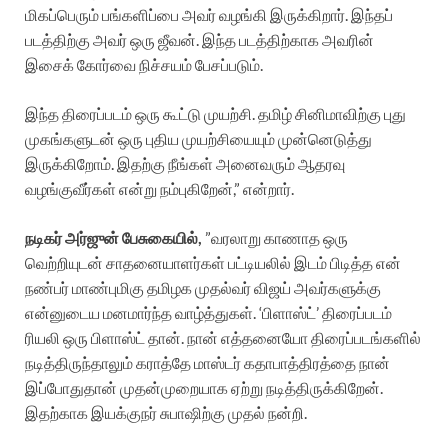
மிகப்பெரும் பங்களிப்பை அவர் வழங்கி இருக்கிறார். இந்தப்
படத்திற்கு அவர் ஒரு ஜீவன். இந்த படத்திற்காக அவரின்
இசைக் கோர்வை நிச்சயம் பேசப்படும்.
இந்த திரைப்படம் ஒரு கூட்டு முயற்சி. தமிழ் சினிமாவிற்கு புது
முகங்களுடன் ஒரு புதிய முயற்சியையும் முன்னெடுத்து
இருக்கிறோம். இதற்கு நீங்கள் அனைவரும் ஆதரவு
வழங்குவீர்கள் என்று நம்புகிறேன்,” என்றார்.
நடிகர் அர்ஜுன் பேசுகையில்,
”வரலாறு காணாத ஒரு
வெற்றியுடன் சாதனையாளர்கள் பட்டியலில் இடம் பிடித்த என்
நண்பர் மாண்புமிகு தமிழக முதல்வர் விஜய் அவர்களுக்கு
என்னுடைய மனமார்ந்த வாழ்த்துகள். ‘பிளாஸ்ட்’ திரைப்படம்
ரியலி ஒரு பிளாஸ்ட் தான். நான் எத்தனையோ திரைப்படங்களில்
நடித்திருந்தாலும் கராத்தே மாஸ்டர் கதாபாத்திரத்தை நான்
இப்போதுதான் முதன்முறையாக ஏற்று நடித்திருக்கிறேன்.
இதற்காக இயக்குநர் சுபாஷிற்கு முதல் நன்றி.