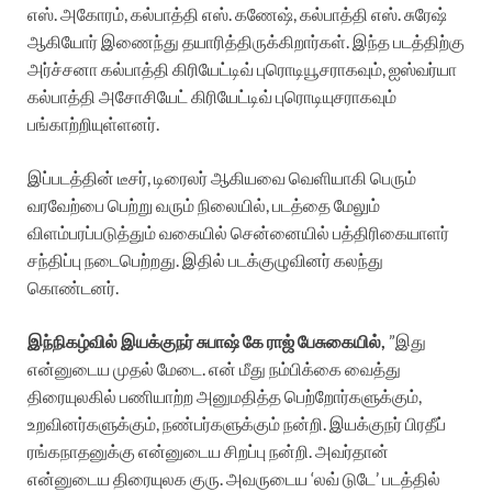
எஸ். அகோரம், கல்பாத்தி எஸ். கணேஷ், கல்பாத்தி எஸ். சுரேஷ்
ஆகியோர் இணைந்து தயாரித்திருக்கிறார்கள். இந்த படத்திற்கு
அர்ச்சனா கல்பாத்தி கிரியேட்டிவ் புரொடியூசராகவும், ஐஸ்வர்யா
கல்பாத்தி அசோசியேட் கிரியேட்டிவ் புரொடியுசராகவும்
பங்காற்றியுள்ளனர்.
இப்படத்தின் டீசர், டிரைலர் ஆகியவை வெளியாகி பெரும்
வரவேற்பை பெற்று வரும் நிலையில், படத்தை மேலும்
விளம்பரப்படுத்தும் வகையில் சென்னையில் பத்திரிகையாளர்
சந்திப்பு நடைபெற்றது. இதில் படக்குழுவினர் கலந்து
கொண்டனர்.
இந்நிகழ்வில் இயக்குநர் சுபாஷ் கே ராஜ் பேசுகையில்,
”இது
என்னுடைய முதல் மேடை. என் மீது நம்பிக்கை வைத்து
திரையுலகில் பணியாற்ற அனுமதித்த பெற்றோர்களுக்கும்,
உறவினர்களுக்கும், நண்பர்களுக்கும் நன்றி. இயக்குநர் பிரதீப்
ரங்கநாதனுக்கு என்னுடைய சிறப்பு நன்றி. அவர்தான்
என்னுடைய திரையுலக குரு. அவருடைய ‘லவ் டுடே’ படத்தில்