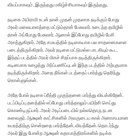
வியப்பாகவும் , இருந்தது மகிழ்ச்சியாகவும் இருந்தது.
நடிகை அபிராமி உடன் நான் முதன் முதலாக நடிக்கும் போது
அவர் மலையாளத்தை மட்டும்தான் பேசுவார். உடைந்த தமிழில்
தான் அப்போது பேசுவார். ஆனால் இப்போது தமிழில் பேசி
அசத்துகிறார். அதே சமயத்தில் நடிகையாக பல சாதனைகளை
படைத்திருக்கிறார். அவர் நடிகை மட்டுமல்ல பாடகியும் கூட.
இந்தப் படத்தில் அவர் மிகச் சிறப்பாக நடித்திருக்கிறார்.
கடினமாக உழைத்து அர்ப்பணிப்புடன் இந்த படத்தில் அற்புதமாக
நடித்திருக்கிறார். அதை நீங்கள் படத்தைப் பார்த்து தெரிந்து
கொள்ளுங்கள்.
அதே போல் நடிகை ப்ரீத்தி முகுந்தனை பார்த்து வியக்கிறேன்.
படப்பிடிப்பு தளத்தில் எப்போது பார்த்தாலும் பயிற்சி செய்து
கொண்டிருப்பார். அவர் அடிப்படையில் நல்லதொரு நடன
கலைஞர். ஆக்ஷன் காட்சிகளில் அவருடைய கால் அனாசயமான
உயரத்திற்கு சென்றதை பார்த்தேன், வியந்தேன். தொடர்ந்து
அவர் இது போன்ற ஆக்ஷன் கதாபாத்திரங்களில் நடிக்க