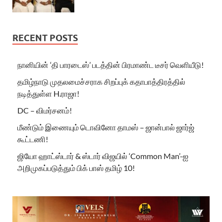
RECENT POSTS
நானியின் ‘தி பாரடைஸ்’ படத்தின் பிரமாண்ட டீசர் வெளியீடு!
தமிழ்நாடு முதலமைச்சராக சிறப்புக் கதாபாத்திரத்தில்
நடித்துள்ள H.ராஜா!
DC – விமர்சனம்!
மீண்டும் இணையும் டொவினோ தாமஸ் – ஜான்பால் ஜார்ஜ்
கூட்டணி!
ஜியோ ஹாட்ஸ்டார் & ஸ்டார் விஜயில் ‘Common Man’-ஐ
அறிமுகப்படுத்தும் பிக் பாஸ் தமிழ் 10!