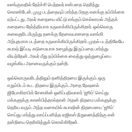
வாங்குவதில் தேர்ச்சி பெற்றவர் என்பதை தெரிந்து
கொண்டேன். முழு படத்தையும் பார்த்த பிறகு எனக்கு நம்பிக்கை
ஏற்பட்டது. அவர் கதையை விட்டு எங்கும் செல்லாமல் அந்தக்
கதையை நேர்த்தியாக உருவாக்கியிருக்கிறார். ஒவ்வொரு
கலைஞரிடமிருந்து தனக்கு தேவையானதை வாங்கி
அற்புதமாக படத்தை உருவாக்கியிருக்கிறார். முதல் படத்திலேயே
சுபாஷ் இப்படி கடுமையாக உழைத்து இருப்பதை பார்த்து
வியந்தேன். அவர் மீது நம்பிக்கை வைத்து ஒத்துழைப்பை
வழங்கிய அனைவருக்கும் நன்றி.
ஒவ்வொருவரிடத்திலும் தனித்திறமை இருக்கும். ஒரு
எறும்பிடம் கூட திறமை இருக்கும். அதை நேஷனல்
ஜியோகிராபிக் சேனலின் ஒளிப்பதிவாளர் ‘ஜூம்’ செய்து
மக்களுக்கு காண்பித்தால்தான் அதன் திறமை மக்களுக்கு
தெரிய வரும். அந்த வகையில் சுபாஷின் திறமையை ‘ஜூம்’
செய்து பார்த்து வாய்ப்பளித்த ஏஜிஎஸ் நிறுவனத்திற்கு என்
நன்றியை தெரிவித்துக் கொள்கிறேன்.