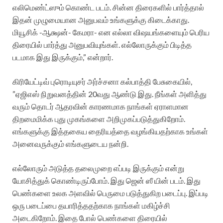
எலிமெண்ட்ஸும் கொண்ட படம். சின்ன திரைகளில் பார்த்தால்
இதன் முழுமையான அனுபவம் உங்களுக்கு கிடைக்காது.
மியூசிக் -ஆக்ஷன்- கேமரா- என எல்லா விஷயங்களையும் பெரிய
திரையில் பார்த்து அனுபவியுங்கள். எல்லோருக்கும் பிடித்த
படமாக இது இருக்கும்,” என்றார்.
கிரியேட்டிவ் புரொடியுசர் அர்ச்சனா கல்பாத்தி பேசுகையில்,
”ஏஜிஎஸ் நிறுவனத்தின் 20வது ஆண்டு இது. நீங்கள் அளித்து
வரும் தொடர் ஆதரவின் காரணமாக நாங்கள் ஏராளமான
திறமைமிக்க புது முகங்களை அறிமுகப்படுத்துகிறோம்.
எங்களுக்கு இத்தகைய தைரியத்தை வழங்கியதற்காக உங்கள்
அனைவருக்கும் எங்களுடைய நன்றி.
எல்லோரும் அடுத்த தலைமுறை எப்படி இருக்கும் என்று
யோசித்துக் கொண்டிருப்போம். இது ஜென் ஸீ யின் படம். இது
பெண்களை உலக அளவில் பெருமை படுத்துகிற படைப்பு. இப்படி
ஒரு படைப்பை தயாரித்ததற்காக நாங்கள் மகிழ்ச்சி
அடைகிறோம். இதை போல் பெண்களை திரையில்