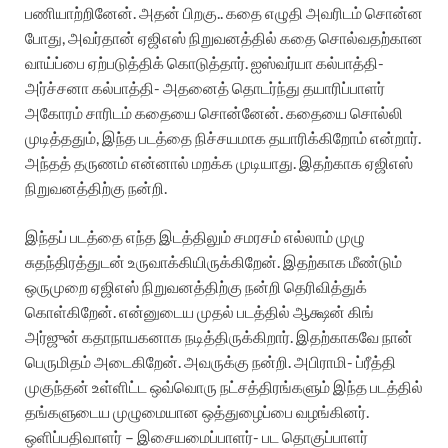
பணியாற்றினேன். அதன் பிறகு.. கதை எழுதி அவரிடம் சொன்ன
போது, அவர்தான் ஏஜிஎஸ் நிறுவனத்தில் கதை சொல்வதற்கான
வாய்ப்பை ஏற்படுத்திக் கொடுத்தார். ஐஸ்வர்யா கல்பாத்தி-
அர்ச்சனா கல்பாத்தி- அதனைத் தொடர்ந்து தயாரிப்பாளர்
அகோரம் சாரிடம் கதையை சொன்னேன். கதையை சொல்லி
முடித்ததும், இந்த படத்தை நிச்சயமாக தயாரிக்கிறோம் என்றார்.
அந்தத் தருணம் என்னால் மறக்க முடியாது. இதற்காக ஏஜிஎஸ்
நிறுவனத்திற்கு நன்றி.
இந்தப் படத்தை எந்த இடத்திலும் சமரசம் எல்லாம் முழு
சுதந்திரத்துடன் உருவாக்கியிருக்கிறேன். இதற்காக மீண்டும்
ஒருமுறை ஏஜிஎஸ் நிறுவனத்திற்கு நன்றி தெரிவித்துக்
கொள்கிறேன். என்னுடைய முதல் படத்தில் ஆக்ஷன் கிங்
அர்ஜுன் கதாநாயகனாக நடித்திருக்கிறார். இதற்காகவே நான்
பெருமிதம் அடைகிறேன். அவருக்கு நன்றி. அபிராமி- ப்ரீத்தி
முகுந்தன் உள்ளிட்ட ஒவ்வொரு நட்சத்திரங்களும் இந்த படத்தில்
தங்களுடைய முழுமையான ஒத்துழைப்பை வழங்கினர்.
ஒளிப்பதிவாளர் – இசையமைப்பாளர்- பட தொகுப்பாளர்