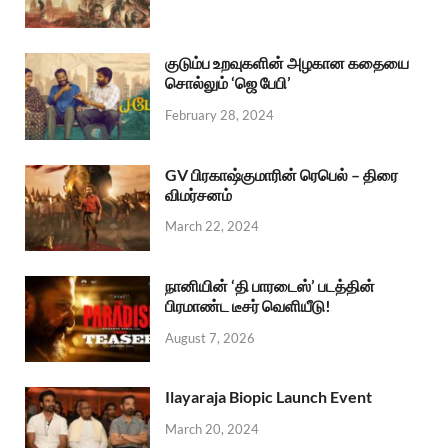
குடும்ப உறவுகளின் அழகான கதையை
சொல்லும் ‘ஜெ பேபி’
February 28, 2024
GV பிரகாஷ்குமாரின் ரெபெல் – திரை
விமர்சனம்
March 22, 2024
நானியின் ‘தி பாரடைஸ்’ படத்தின்
பிரமாண்ட டீசர் வெளியீடு!
August 7, 2026
Ilayaraja Biopic Launch Event
March 20, 2024