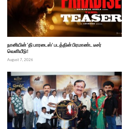
நானியின் ‘தி பாரடைஸ்’ படத்தின் பிரமாண்ட டீசர்
வெளியீடு!
August 7, 2026