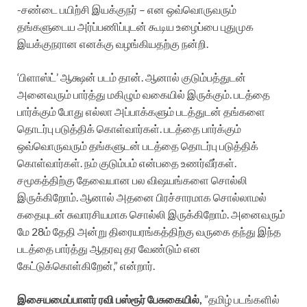
-சண்டை பயிற்சி இயக்குநர் – என ஒவ்வொருவரும்
தங்களுடைய அர்ப்பணிப்புடன் கூடிய உழைப்பை புதுமுக
இயக்குநரான எனக்கு வழங்கியதற்கு நன்றி.
‘பிளாஸ்ட்’ ஆக்ஷன் படம் தான். ஆனால் குடும்பத்துடன்
அனைவரும் பார்த்து மகிழும் வகையில் இருக்கும். படத்தை
பார்க்கும் போது எல்லா அப்பாக்களும் படத்துடன் தங்களை
தொடர்பு படுத்திக் கொள்வார்கள். படத்தை பார்க்கும்
ஒவ்வொருவரும் தங்களுடன் படத்தை தொடர்பு படுத்திக்
கொள்வார்கள். நம் குடும்பம் என்பதை உணர்வீர்கள்.
சமூகத்திற்கு தேவையான பல விஷயங்களை சொல்லி
இருக்கிறோம். ஆனால் அதனை பிரச்சாரமாக சொல்லாமல்
கதையுடன் சுவாரசியமாக சொல்லி இருக்கிறோம். அனைவரும்
மே 28ம் தேதி அன்று திரையரங்கத்திற்கு வருகை தந்து இந்த
படத்தை பார்த்து ஆதரவு தர வேண்டும் என
கேட்டுக்கொள்கிறேன்,” என்றார்.
இசையமைப்பாளர் ரவி பஸ்ரூர் பேசுகையில்,
”தமிழ் படங்களில்