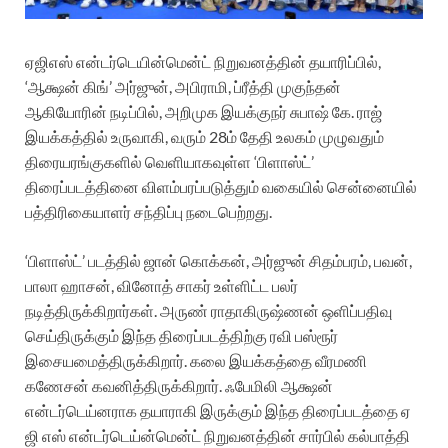
ஏஜிஎஸ் என்டர்டெயின்மென்ட் நிறுவனத்தின் தயாரிப்பில்,
‘ஆக்ஷன் கிங்’ அர்ஜுன், அபிராமி, ப்ரீத்தி முகுந்தன்
ஆகியோரின் நடிப்பில், அறிமுக இயக்குநர் சுபாஷ் கே. ராஜ்
இயக்கத்தில் உருவாகி, வரும் 28ம் தேதி உலகம் முழுவதும்
திரையரங்குகளில் வெளியாகவுள்ள ‘பிளாஸ்ட்’
திரைப்படத்தினை விளம்பரப்படுத்தும் வகையில் சென்னையில்
பத்திரிகையாளர் சந்திப்பு நடைபெற்றது.
‘பிளாஸ்ட்’ படத்தில் ஜான் கொக்கன், அர்ஜுன் சிதம்பரம், பவன்,
பாலா ஹாசன், வினோத் சாகர் உள்ளிட்ட பலர்
நடித்திருக்கிறார்கள். அருண் ராதாகிருஷ்ணன் ஒளிப்பதிவு
செய்திருக்கும் இந்த திரைப்படத்திற்கு ரவி பஸ்ரூர்
இசையமைத்திருக்கிறார். கலை இயக்கத்தை வீரமணி
கணேசன் கவனித்திருக்கிறார். ஃபேமிலி ஆக்ஷன்
என்டர்டெய்னராக தயாராகி இருக்கும் இந்த திரைப்படத்தை ஏ
ஜி எஸ் என்டர்டெய்ன்மென்ட் நிறுவனத்தின் சார்பில் கல்பாத்தி