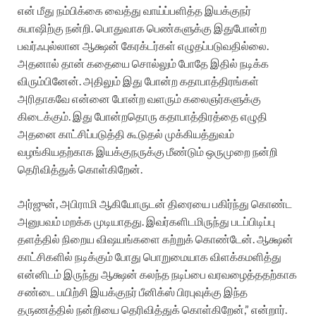
என் மீது நம்பிக்கை வைத்து வாய்ப்பளித்த இயக்குநர்
சுபாஷிற்கு நன்றி. பொதுவாக பெண்களுக்கு இதுபோன்ற
பவர்ஃபுல்லான ஆக்ஷன் கேரக்டர்கள் எழுதப்படுவதில்லை.
அதனால் தான் கதையை சொல்லும் போதே இதில் நடிக்க
விரும்பினேன். அதிலும் இது போன்ற கதாபாத்திரங்கள்
அரிதாகவே என்னை போன்ற வளரும் கலைஞர்களுக்கு
கிடைக்கும். இது போன்றதொரு கதாபாத்திரத்தை எழுதி
அதனை காட்சிப்படுத்தி கூடுதல் முக்கியத்துவம்
வழங்கியதற்காக இயக்குநருக்கு மீண்டும் ஒருமுறை நன்றி
தெரிவித்துக் கொள்கிறேன்.
அர்ஜுன், அபிராமி ஆகியோருடன் திரையை பகிர்ந்து கொண்ட
அனுபவம் மறக்க முடியாதது. இவர்களிடமிருந்து படப்பிடிப்பு
தளத்தில் நிறைய விஷயங்களை கற்றுக் கொண்டேன். ஆக்ஷன்
காட்சிகளில் நடிக்கும் போது பொறுமையாக விளக்கமளித்து
என்னிடம் இருந்து ஆக்ஷன் கலந்த நடிப்பை வரவழைத்ததற்காக
சண்டை பயிற்சி இயக்குநர் பீனிக்ஸ் பிரபுவுக்கு இந்த
தருணத்தில் நன்றியை தெரிவித்துக் கொள்கிறேன்,” என்றார்.