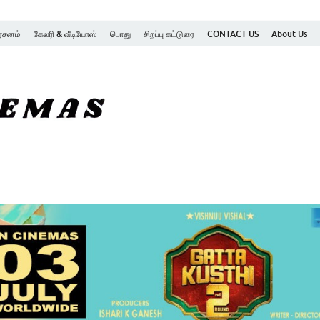
ர்சனம்
கேலரி & வீடியோஸ்
பொது
சிறப்பு கட்டுரை
CONTACT US
About Us
SK Cinemas