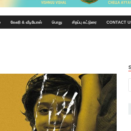
்
கேலரி & வீடியோஸ்
பொது
சிறப்பு கட்டுரை
CONTACT U