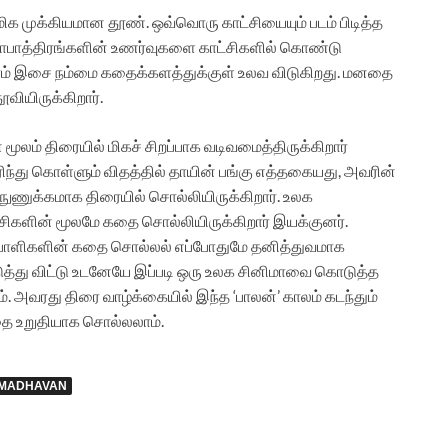
மிக முக்கியமான தூண். ஒவ்வொரு காட்சியையும் படம் பிடித்த
ாபாத்திரங்களின் உணர்வுகளை காட்சிகளில் கொண்டு
்யாம் இசை நம்மை கதைக்களத்துக்குள் உலவ விடுகிறது. மனதை
ியிருக்கிறார்.
ம் திரையில் மிகச் சிறப்பாக வடிவமைத்திருக்கிறார்
ரிந்து கொள்ளும் விதத்தில் தாயின் பங்கு எத்தகையது, அவரின்
ுணுக்கமாக திரையில் சொல்லியிருக்கிறார். உலக
்சிகளின் மூலமே கதை சொல்லியிருக்கிறார் இயக்குனர்.
்பாளிகளின் கதை சொல்லல் எப்போதுமே தனித்துவமாக
டுத்து விட்டு உடனேயே இப்படி ஒரு உலக சினிமாவை கொடுத்த
. அவரது திரை வாழ்க்கையில் இந்த ‘பாலன்’ காலம் கடந்தும்
தை உறுதியாக சொல்லலாம்.
 MADHAVAN