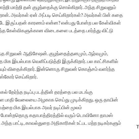
மாற்றி மாற்றி தன் குழந்தைக்கு சொல்கிறார். அந்த சிறுவனும்
ான். அவர்கள் ஏன் அப்படி செய்கிறார்கள்? அவர்கள் பின் கதை
்டே இருப்பதன் காரணம் என்ன? என்பது போன்ற பல கேள்விகள்
அந்த கேள்விகளுக்கான விடைகளை படத்தை பார்த்து விட்டு
ந்த சிறுவன் ஆதிசேஷன். குழந்தைத்தனமும், ஆர்வமும்,
தை மிக இயல்பாக வெளிப்படுத்தி இருக்கிறார். பல காட்சிகளில்
ையும் விதைக்கிறார். இன்னொரு சிறுவன் கொஞ்சம் வளர்ந்த
ஸ்கோர் செய்கிறார்.
் தேர்ந்த நடிப்பு படத்தின் தரத்தை பல மடங்கு
களே பாதி வேலையை அழகாக செய்து முடிக்கிறது. ஒரு தாயின்
்றை மிக இயல்பாக அவர் நடிப்பின் மூலம்
யோ போன்றதொரு கதாபாத்திரத்தில் வரும் டொவினோ தாமஸ்
அந்த பாட்டி, காவல்துறை அதிகாரிகள் உட்பட மற்ற நடிகர்களும்
T