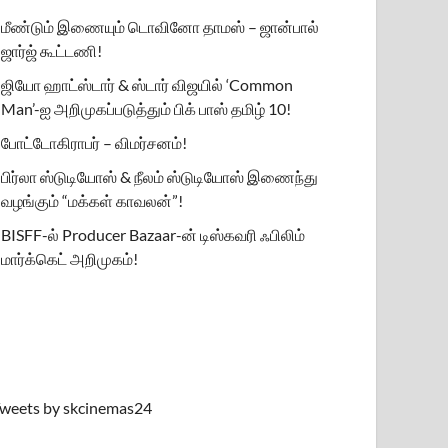
மீண்டும் இணையும் டொவினோ தாமஸ் – ஜான்பால்
ஜார்ஜ் கூட்டணி!
ஜியோ ஹாட்ஸ்டார் & ஸ்டார் விஜயில் ‘Common
Man’-ஐ அறிமுகப்படுத்தும் பிக் பாஸ் தமிழ் 10!
போட்டோகிராபர் – விமர்சனம்!
பிர்லா ஸ்டுடியோஸ் & நீலம் ஸ்டுடியோஸ் இணைந்து
வழங்கும் “மக்கள் காவலன்”!
BISFF-ல் Producer Bazaar-ன் டிஸ்கவரி ஃபிலிம்
மார்க்கெட் அறிமுகம்!
weets by skcinemas24