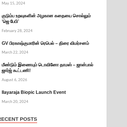
May 15, 2024
குடும்ப உறவுகளின் அழகான கதையை சொல்லும்
‘ஜெ பேபி’
February 28, 2024
GV பிரகாஷ்குமாரின் ரெபெல் – திரை விமர்சனம்
March 22, 2024
மீண்டும் இணையும் டொவினோ தாமஸ் – ஜான்பால்
ஜார்ஜ் கூட்டணி!
August 6, 2026
Ilayaraja Biopic Launch Event
March 20, 2024
RECENT POSTS