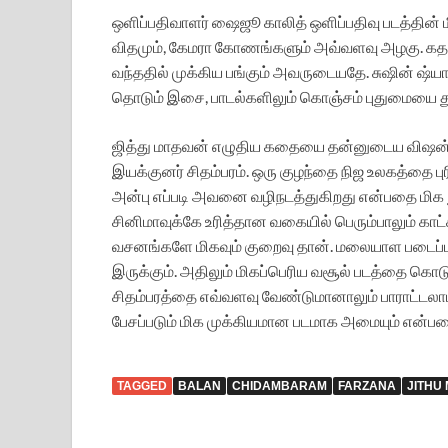
ஒளிப்பதிவாளர் ஷைஜூ காலித் ஒளிப்பதிவு படத்தின் 
விதமும், கேமரா கோணங்களும் அவ்வளவு அழகு. கத
வந்ததில் முக்கிய பங்கும் அவருடையதே. சுஷின் ஷ
தொடும் இசை, பாடல்களிலும் கொஞ்சம் புதுமையை தூவ
ஜித்து மாதவன் எழுதிய கதையை தன்னுடைய விஷன் மூல
இயக்குனர் சிதம்பரம். ஒரு குழந்தை நிஜ உலகத்தை பு
அன்பு எப்படி அவனை வழிநடத்துகிறது என்பதை மிக ந
சினிமாவுக்கே உரித்தான வகையில் பெரும்பாலும் காட
வசனங்களே மிகவும் குறைவு தான். மலையாள படைப
இருக்கும். அதிலும் மிகப்பெரிய வசூல் படத்தை கொ
சிதம்பரத்தை எவ்வளவு வேண்டுமானாலும் பாராட்டலாம்
பேசப்படும் மிக முக்கியமான படமாக அமையும் என்ப
TAGGED
BALAN
CHIDAMBARAM
FARZANA
JITHU