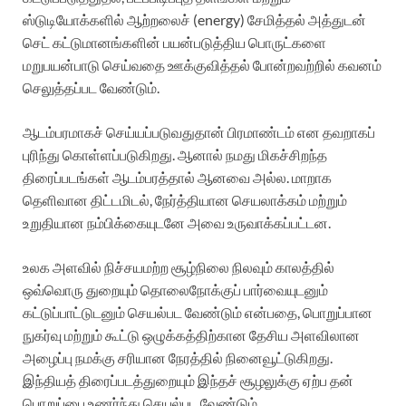
ஸ்டுடியோக்களில் ஆற்றலைச் (energy) சேமித்தல் அத்துடன்
செட் கட்டுமானங்களின் பயன்படுத்திய பொருட்களை
மறுபயன்பாடு செய்வதை ஊக்குவித்தல் போன்றவற்றில் கவனம்
செலுத்தப்பட வேண்டும்.
ஆடம்பரமாகச் செய்யப்படுவதுதான் பிரமாண்டம் என தவறாகப்
புரிந்து கொள்ளப்படுகிறது. ஆனால் நமது மிகச்சிறந்த
திரைப்படங்கள் ஆடம்பரத்தால் ஆனவை அல்ல. மாறாக
தெளிவான திட்டமிடல், நேர்த்தியான செயலாக்கம் மற்றும்
உறுதியான நம்பிக்கையுடனே அவை உருவாக்கப்பட்டன.
உலக அளவில் நிச்சயமற்ற சூழ்நிலை நிலவும் காலத்தில்
ஒவ்வொரு துறையும் தொலைநோக்குப் பார்வையுடனும்
கட்டுப்பாட்டுடனும் செயல்பட வேண்டும் என்பதை, பொறுப்பான
நுகர்வு மற்றும் கூட்டு ஒழுக்கத்திற்கான தேசிய அளவிலான
அழைப்பு நமக்கு சரியான நேரத்தில் நினைவூட்டுகிறது.
இந்தியத் திரைப்படத்துறையும் இந்தச் சூழலுக்கு ஏற்ப தன்
பொறுப்பை உணர்ந்து செயல்பட வேண்டும்.