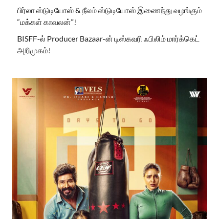
பிர்லா ஸ்டுடியோஸ் & நீலம் ஸ்டுடியோஸ் இணைந்து வழங்கும்
“மக்கள் காவலன்”!
BISFF-ல் Producer Bazaar-ன் டிஸ்கவரி ஃபிலிம் மார்க்கெட்
அறிமுகம்!