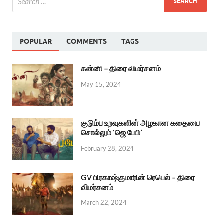
POPULAR
COMMENTS
TAGS
கன்னி – திரை விமர்சனம்
May 15, 2024
குடும்ப உறவுகளின் அழகான கதையை
சொல்லும் ‘ஜெ பேபி’
February 28, 2024
GV பிரகாஷ்குமாரின் ரெபெல் – திரை
விமர்சனம்
March 22, 2024