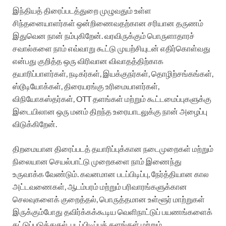
இந்தியத் திரைப்படத்துறை முழுவதும் உள்ள
சிந்தனையாளர்கள் ஒன்றிணைவதற்கான சரியான தருணம்
இதுவென நான் நம்புகிறேன். வரவிருக்கும் பொருளாதாரச்
சவால்களை நாம் எவ்வாறு கூட்டு முயற்சியுடன் எதிர்கொள்வது
என்பது குறித்த ஒரு விரிவான விவாதத்திற்காக
தயாரிப்பாளர்கள், நடிகர்கள், இயக்குநர்கள், தொழிற்சங்கங்கள்,
ஸ்டூடியோக்கள், திரையரங்கு உரிமையாளர்கள்,
விநியோகஸ்தர்கள், OTT தளங்கள் மற்றும் கூட்டமைப்புகளுக்கு
இடையிலான ஒரு மனம் திறந்த உரையாடலுக்கு நான் அழைப்பு
விடுக்கிறேன்.
திறமையான திரைப்படத் தயாரிப்புக்கான நடைமுறைகள் மற்றும்
நிலையான செயல்பாட்டு முறைகளை நாம் இணைந்து
உருவாக்க வேண்டும். கவனமான படப்பிடிப்பு, நேர்த்தியான கால
அட்டவணைகள், ஆடம்பரம் மற்றும் பரிவாரங்களுக்கான
செலவுகளைக் குறைத்தல், பொருத்தமான உள்ளூர் மாற்றுகள்
இருக்கும்போது தவிர்க்கக்கூடிய வெளிநாட்டுப் பயணங்களைக்
கட்டுப்படுத்துதல், படப்பிடிப்புத் தளங்கள் மற்றும்