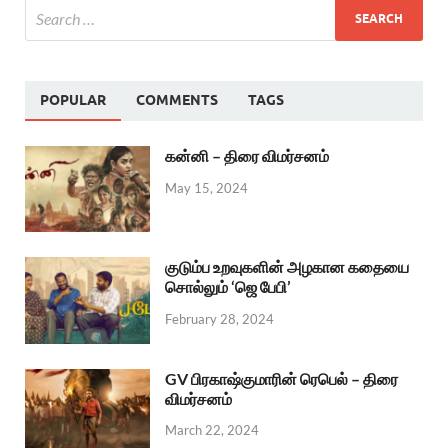
POPULAR
COMMENTS
TAGS
கன்னி – திரை விமர்சனம்
May 15, 2024
குடும்ப உறவுகளின் அழகான கதையை
சொல்லும் ‘ஜெ பேபி’
February 28, 2024
GV பிரகாஷ்குமாரின் ரெபெல் – திரை
விமர்சனம்
March 22, 2024