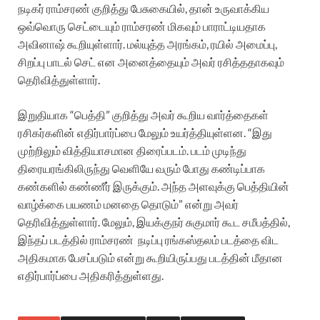
நடிகர் ராம்சரண் குறித்து பேசுகையில், தான் உருவாக்கிய
ஒவ்வொரு செட்டையும் ராம்சரண் மிகவும் பாராட்டியதாக
அவினாஷ் கூறியுள்ளார். மல்யுத்த அரங்கம், ரயில் அமைப்பு,
சிறப்பு பாடல் செட் என அனைத்தையும் அவர் ரசித்ததாகவும்
தெரிவித்துள்ளார்.
இறுதியாக “பெத்தி” குறித்து அவர் கூறிய வார்த்தைகள்
ரசிகர்களின் எதிர்பார்ப்பை மேலும் உயர்த்தியுள்ளன. “இது
முற்றிலும் வித்தியாசமான திரைப்படம். படம் முடிந்து
திரையரங்கிலிருந்து வெளியே வரும் போது கண்டிப்பாக
கண்களில் கண்ணீர் இருக்கும். அந்த அளவுக்கு பெத்தியின்
வாழ்க்கை பயணம் மனதை தொடும்” என்று அவர்
தெரிவித்துள்ளார். மேலும், இயக்குநர் சுகுமார் கூட சமீபத்தில்,
இந்தப் படத்தில் ராம்சரண் நடிப்பு ரங்கஸ்தலம் படத்தை விட
அதிகமாக பேசப்படும் என்று கூறியிருப்பது படத்தின் மீதான
எதிர்பார்ப்பை அதிகரித்துள்ளது.