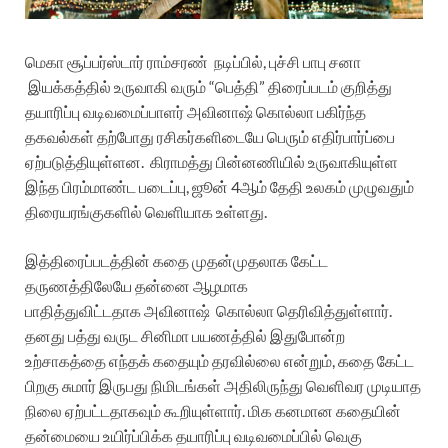
மெகா சூப்பர்ஸ்டார் ராம்சரண் நடிப்பில், புச்சி பாபு சனா
இயக்கத்தில் உருவாகி வரும் “பெத்தி” திரைப்படம் குறித்து
தயாரிப்பு வடிவமைப்பாளர் அவினாஷ் கொல்லா பகிர்ந்த
தகவல்கள் தற்போது ரசிகர்களிடையே பெரும் எதிர்பார்ப்பை
ஏற்படுத்தியுள்ளன. கிராமத்து பின்னணியில் உருவாகியுள்ள
இந்த பிரம்மாண்ட படைப்பு, ஜூன் 4ஆம் தேதி உலகம் முழுவதும்
திரையரங்குகளில் வெளியாக உள்ளது.
இத்திரைப்படத்தின் கதை முதன்முதலாக கேட்ட
தருணத்திலேயே தன்னை ஆழமாக
பாதித்துவிட்டதாக அவினாஷ் கொல்லா தெரிவித்துள்ளார்.
தனது பத்து வருட சினிமா பயணத்தில் இதுபோன்ற
உற்சாகத்தை எந்தக் கதையும் தரவில்லை என்றும், கதை கேட்ட
பிறகு சுமார் இருபது நிமிடங்கள் அதிலிருந்து வெளிவர முடியாத
நிலை ஏற்பட்டதாகவும் கூறியுள்ளார். மிக கனமான கதையின்
தன்மையை உயிர்ப்பிக்க தயாரிப்பு வடிவமைப்பில் வெகு