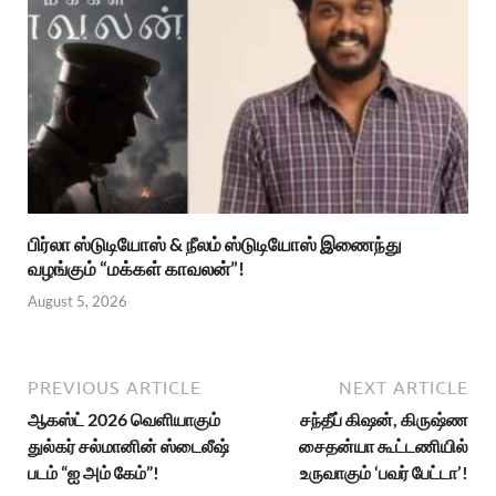
பிர்லா ஸ்டுடியோஸ் & நீலம் ஸ்டுடியோஸ் இணைந்து
வழங்கும் “மக்கள் காவலன்”!
August 5, 2026
PREVIOUS ARTICLE
NEXT ARTICLE
ஆகஸ்ட் 2026 வெளியாகும்
சந்தீப் கிஷன், கிருஷ்ண
துல்கர் சல்மானின் ஸ்டைலீஷ்
சைதன்யா கூட்டணியில்
படம் “ஐ அம் கேம்”!
உருவாகும் ‘பவர் பேட்டா’!