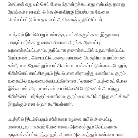
செட்கள் எதுவும் செட் போல தோன்றக்கூடாது என்பதே தனது
நோக்கம் எனவும், அந்த அளவிற்கு இயல்பாக வேலை
செய்யப்பட்டுள்ளதாகவும் அவினாஷ் குறிப்பிட்டார்.
படத்தில் இடம்பெறும் மல்யுத்த காட்சிகளுக்காக இதுவரை
யாரும் பார்க்காத வகையிலான அரங்க அமைப்பு
உருவாக்கப்பட்டதாம். குறிப்பாக தரைக்கடியில் உருவாக்கப்பட்ட
பிரம்மாண்ட அமைப்பில், கதை நாயகன் பெத்தியாக ராம்சரண்
கம்பீரமாக தோன்றும் காட்சிகள் படமாக்கப்பட்டுள்ளன. மேலும்,
கிரிக்கெட் காட்சிகளும் இயல்பான கிராமத்து உணர்வை தரும்
வகையில் வடிவமைக்கப்பட்டுள்ளன. “லகான்” படத்தைப் போல
இல்லாமல், கிராம மக்கள் வயல்வெளி மேடுகளில் அமர்ந்து
கிரிக்கெட் பார்க்கும் உணர்வை தரும் வகையில் அந்த காட்சிகள்
இருக்கும் என அவர் கூறியுள்ளார்.
படத்தில் இடம்பெறும் சர்க்கரை ஆலை, ரயில் அமைப்பு,
மலையடிவார நகரம் போன்றவை அனைத்தும் செட்களாக
உருவாக்கப்பட்டிருந்தாலும், அவை அனைத்தும் உண்மையான