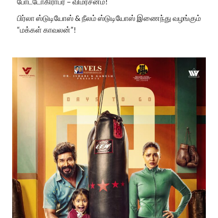
போட்டோகிராபர் – விமர்சனம்!
பிர்லா ஸ்டுடியோஸ் & நீலம் ஸ்டுடியோஸ் இணைந்து வழங்கும்
“மக்கள் காவலன்”!