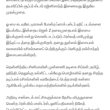
தயாரிப்பில் சூப்பர் ஸ்டார் ரஜினிகாந்த் இணைவது இதுவே
முதல்முறை.
ஓ மை கடவுளே, டிராகன் போன்ற ப்ளாக் பஸ்டர் ஹிட் படங்களை
இயக்கிய, இன்றைய ஜென் Z தலைமுறையால் இளமை
இயக்குனர் என்று கொண்டாடப்படும் அஸ்வத் மாரிமுத்து
இந்தப் படத்தை இயக்குகிறார். தனது துள்ளல் இசையால்
உலகளவில் ரசிகர்களைப் பெற்றிருக்கும் அனிருத் ரவிச்சந்தர்
இசையமைக்கிறார்.
தென்னிந்திய சினிமாவின் முன்னணி நடிகை சிம்ரன்; தமிழ்,
ஹிந்தி, தெலுங்கு உள்ளிட்ட பல்வேறு மொழிகளில் தனது சிறந்த
நடிப்பால் ரசிகர்களின் வரவேற்பைப் பெற்ற ராஷி கன்னா
ஆகியோர் முக்கிய கதாபாத்திரங்களில் நடிக்கின்றனர்.
அதிரடி சண்டைக் காட்சிகளுக்காக தேசிய விருதுகளை
வென்ற அன்பரிவ் மாஸ்டர்ஸ், ஒளிப்பதிவாளர் நிகேத்
பொம்மிரெட்டி, தயாரிப்பு வடிவமைப்பாளர் கார்த்திக் ராஜ்குமார்,