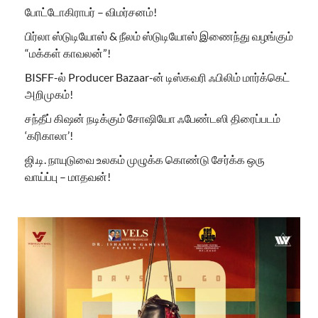
போட்டோகிராபர் – விமர்சனம்!
பிர்லா ஸ்டுடியோஸ் & நீலம் ஸ்டுடியோஸ் இணைந்து வழங்கும்
“மக்கள் காவலன்”!
BISFF-ல் Producer Bazaar-ன் டிஸ்கவரி ஃபிலிம் மார்க்கெட்
அறிமுகம்!
சந்தீப் கிஷன் நடிக்கும் சோஷியோ ஃபேண்டஸி திரைப்படம்
‘கரிகாலா’!
ஜி.டி. நாயுடுவை உலகம் முழுக்க கொண்டு சேர்க்க ஒரு
வாய்ப்பு – மாதவன்!