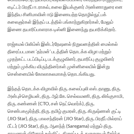
எடிட்டர் பிரதீப் ஈ. ராகவ், கலை இயக்குனர் அண்ணாதுரை என
இந்திய சினிமாவின் ஈடு இணையற்ற தொழில்நுட்பக்
கலைஞர்கள் இந்தப் படத்தில் பங்காற்றுகிறார்கள், மேலும்
இணை தயாரிப்பாளராக டிஸ்னி இணைந்து தயாரிக்கிறார்.
ராஜ்கமல் பிலிம்ஸ் இன்டர்நேஷனல் நிறுவனத்தின் மைல்கல்
திரைப்படமான ‘தர்மன்’ படத்தின் தொடக்க விழா மற்றும்
முதற்கட்ட படப்பிடிப்பு, படக்குழுவினர், தயாரிப்பு குழுவினர்
மற்றும் முக்கிய விருந்தினர்கள் முன்னிலையில் இன்று
சென்னையில் கோலாகலமாகத் தொடங்கியது.
இந்தத் தொடக்க விழாவில் திரு. கலைப்புலி எஸ். தாணு, திரு.
அன்புச்செழியன், திரு. ஆர்.கே. செல்வமணி, திரு. லிங்குசாமி,
திரு. கண்ணன் (CTO, சன் நெட்வொர்க்), திரு.
செண்பகமூர்த்தி, திரு. தமிழ் குமரன், திரு. கிருஷ்ணன் குட்டி
(JIO Star), திரு. பாலசந்திரன் (JIO Star), திரு. பிரதீப் மில்ராய்
பீட்டர் (JIO Star), திரு. ஆனந்த் (Saregama) மற்றும் திரு.
சரவணன் வினோத் உள்ளிட்ட திரைப்படத் துறையைச் சேர்ந்த