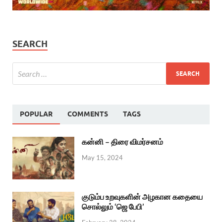
SEARCH
POPULAR
COMMENTS
TAGS
கன்னி – திரை விமர்சனம்
May 15, 2024
குடும்ப உறவுகளின் அழகான கதையை
சொல்லும் ‘ஜெ பேபி’