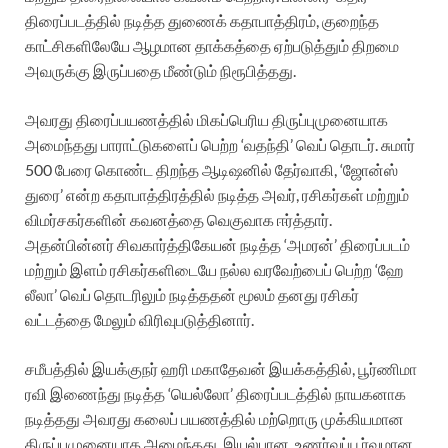
திரைப்படத்தில் நடித்த துணைக் கதாபாத்திரம், குறைந்த
காட்சிகளிலேயே ஆழமான தாக்கத்தை ஏற்படுத்தும் திறமை
அவருக்கு இருப்பதை மீண்டும் நிரூபித்தது.
அவரது திரைப்பயணத்தில் மிகப்பெரிய திருப்புமுனையாக
அமைந்தது பாராட்டுகளைப் பெற்ற ‘வதந்தி’ வெப் தொடர். சுமார்
500 பேரை கொண்ட திறந்த ஆடிஷனில் தேர்வாகி, ‘ஜோன்ஸ்
துரை’ என்ற கதாபாத்திரத்தில் நடித்த அவர், ரசிகர்கள் மற்றும்
விமர்சகர்களின் கவனத்தை வெகுவாக ஈர்த்தார்.
அதன்பின்னர் சிவகார்த்திகேயன் நடித்த ‘அமரன்’ திரைப்படம்
மற்றும் இளம் ரசிகர்களிடையே நல்ல வரவேற்பைப் பெற்ற ‘ஹே
லீலா’ வெப் தொடரிலும் நடித்ததன் மூலம் தனது ரசிகர்
வட்டத்தை மேலும் விரிவுபடுத்தினார்.
சமீபத்தில் இயக்குநர் ஹரி மகாதேவன் இயக்கத்தில், பூர்ணிமா
ரவி இணைந்து நடித்த ‘யெல்லோ’ திரைப்படத்தில் நாயகனாக
நடித்தது அவரது கலைப் பயணத்தில் மற்றொரு முக்கியமான
திருப்புமுனையாக அமைந்தது. இயல்பான, உணர்வுப்பூர்வமான