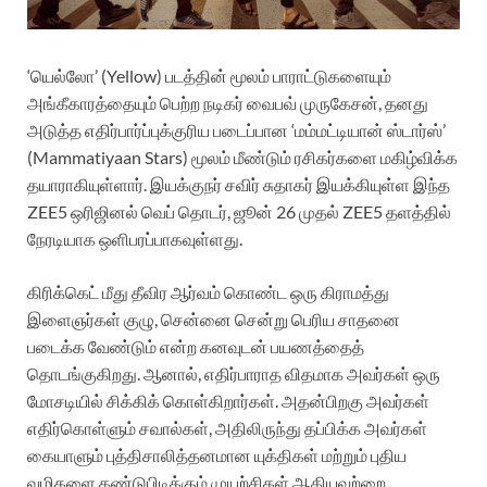
‘யெல்லோ’ (Yellow) படத்தின் மூலம் பாராட்டுகளையும்
அங்கீகாரத்தையும் பெற்ற நடிகர் வைபவ் முருகேசன், தனது
அடுத்த எதிர்பார்ப்புக்குரிய படைப்பான ‘மம்மட்டியான் ஸ்டார்ஸ்’
(Mammatiyaan Stars) மூலம் மீண்டும் ரசிகர்களை மகிழ்விக்க
தயாராகியுள்ளார். இயக்குநர் சவிர் சுதாகர் இயக்கியுள்ள இந்த
ZEE5 ஒரிஜினல் வெப் தொடர், ஜூன் 26 முதல் ZEE5 தளத்தில்
நேரடியாக ஒளிபரப்பாகவுள்ளது.
கிரிக்கெட் மீது தீவிர ஆர்வம் கொண்ட ஒரு கிராமத்து
இளைஞர்கள் குழு, சென்னை சென்று பெரிய சாதனை
படைக்க வேண்டும் என்ற கனவுடன் பயணத்தைத்
தொடங்குகிறது. ஆனால், எதிர்பாராத விதமாக அவர்கள் ஒரு
மோசடியில் சிக்கிக் கொள்கிறார்கள். அதன்பிறகு அவர்கள்
எதிர்கொள்ளும் சவால்கள், அதிலிருந்து தப்பிக்க அவர்கள்
கையாளும் புத்திசாலித்தனமான யுக்திகள் மற்றும் புதிய
வழிகளை கண்டுபிடிக்கும் முயற்சிகள் ஆகியவற்றை