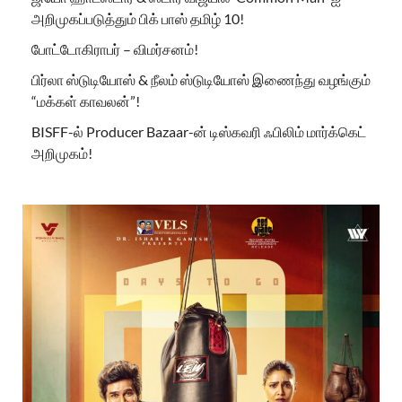
அறிமுகப்படுத்தும் பிக் பாஸ் தமிழ் 10!
போட்டோகிராபர் – விமர்சனம்!
பிர்லா ஸ்டுடியோஸ் & நீலம் ஸ்டுடியோஸ் இணைந்து வழங்கும்
“மக்கள் காவலன்”!
BISFF-ல் Producer Bazaar-ன் டிஸ்கவரி ஃபிலிம் மார்க்கெட்
அறிமுகம்!