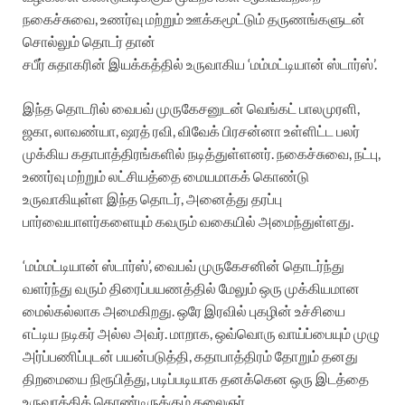
நகைச்சுவை, உணர்வு மற்றும் ஊக்கமூட்டும் தருணங்களுடன்
சொல்லும் தொடர் தான்
சபீர் சுதாகரின் இயக்கத்தில் உருவாகிய ‘மம்மட்டியான் ஸ்டார்ஸ்’.
இந்த தொடரில் வைபவ் முருகேசனுடன் வெங்கட் பாலமுரளி,
ஜகா, லாவண்யா, ஷரத் ரவி, விவேக் பிரசன்னா உள்ளிட்ட பலர்
முக்கிய கதாபாத்திரங்களில் நடித்துள்ளனர். நகைச்சுவை, நட்பு,
உணர்வு மற்றும் லட்சியத்தை மையமாகக் கொண்டு
உருவாகியுள்ள இந்த தொடர், அனைத்து தரப்பு
பார்வையாளர்களையும் கவரும் வகையில் அமைந்துள்ளது.
‘மம்மட்டியான் ஸ்டார்ஸ்’, வைபவ் முருகேசனின் தொடர்ந்து
வளர்ந்து வரும் திரைப்பயணத்தில் மேலும் ஒரு முக்கியமான
மைல்கல்லாக அமைகிறது. ஒரே இரவில் புகழின் உச்சியை
எட்டிய நடிகர் அல்ல அவர். மாறாக, ஒவ்வொரு வாய்ப்பையும் முழு
அர்ப்பணிப்புடன் பயன்படுத்தி, கதாபாத்திரம் தோறும் தனது
திறமையை நிரூபித்து, படிப்படியாக தனக்கென ஒரு இடத்தை
உருவாக்கிக் கொண்டிருக்கும் கலைஞர்.