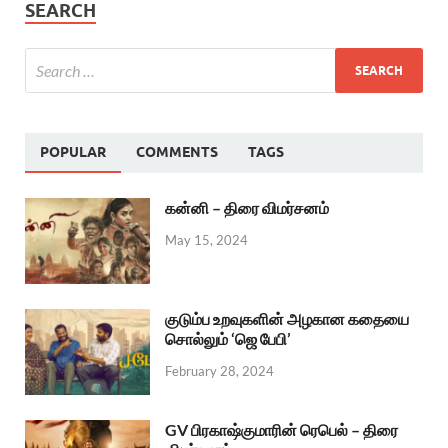
SEARCH
POPULAR
COMMENTS
TAGS
கன்னி – திரை விமர்சனம்
May 15, 2024
குடும்ப உறவுகளின் அழகான கதையை
சொல்லும் ‘ஜெ பேபி’
February 28, 2024
GV பிரகாஷ்குமாரின் ரெபெல் – திரை