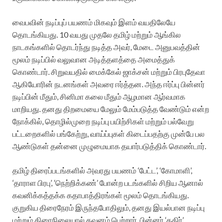
வைபவின் நடிப்புப் பயணம் மிகவும் இளம் வயதிலேயே
தொடங்கியது. 10 வயது முதலே தமிழ் மற்றும் ஆங்கில
நாடகங்களில் தொடர்ந்து நடித்த அவர், மேடை அனுபவத்தின்
மூலம் நடிப்பில் வலுவான அடித்தளத்தை அமைத்துக்
கொண்டார். சிறுவயதில் மைக்கேல் ஜாக்சன் மற்றும் பிரபுதேவா
ஆகியோரின் நடனங்கள் அவரை ஈர்த்தன. அந்த ஈர்ப்பு பின்னர்
நடிப்பின் மீதும், சினிமா கலை மீதும் ஆழமான ஆர்வமாக
மாறியது. தனது திறமையை மேலும் மேம்படுத்த வேண்டும் என்ற
நோக்கில், தொழில்முறை நடிப்பு பயிற்சிகள் மற்றும் பல்வேறு
பட்டறைகளில் பங்கேற்று, வாய்ப்புகள் கிடைப்பதற்கு முன்பே பல
ஆண்டுகள் தன்னை முழுமையாக தயார்படுத்திக் கொண்டார்.
தமிழ் திரைப்படங்களில் அவரது பயணம் ‘பேட்ட’, ‘கோமாளி’,
‘தாராள பிரபு’, ‘நெற்றிக்கண்’ போன்ற படங்களில் சிறிய ஆனால்
கவனிக்கத்தக்க கதாபாத்திரங்கள் மூலம் தொடங்கியது.
குறுகிய திரைநேரம் இருந்தபோதிலும், தனது இயல்பான நடிப்பு
மற்றும் திரைநிலையால் கவனம் பெற்றார். பின்னர் ‘கதிர்’