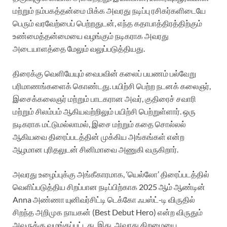
மற்றும் நம்பகத்தன்மை மிக்க அவரது நடிப்பு ரசிகர்களிடையே
பெரும் வரவேற்பைப் பெற்றதுடன், எந்த கதாபாத்திரத்திற்கும்
உண்மைத்தன்மையை வழங்கும் நடிகராக அவரது
அடையாளத்தை மேலும் வலுப்படுத்தியது.
திரைக்கு வெளியேயும் வைபவின் கலைப் பயணம் பல்வேறு
பரிமாணங்களைக் கொண்டது. பயிற்சி பெற்ற நடனக் கலைஞர்,
இசைக்கலைஞர் மற்றும் பாடகரான அவர், குதிரைச் சவாரி
மற்றும் சிலம்பம் ஆகியவற்றிலும் பயிற்சி பெற்றுள்ளார். ஒரு
நடிகராக மட்டுமல்லாமல், இசை மற்றும் கதை சொல்லல்
ஆகியவை திரைப்படத்தின் முக்கிய அங்கங்கள் என்ற
ஆழமான புரிதலுடன் சினிமாவை அணுகி வருகிறார்.
அவரது உழைப்புக்கு அங்கீகாரமாக, ‘யெல்லோ’ திரைப்படத்தில்
வெளிப்படுத்திய சிறப்பான நடிப்பிற்காக 2025 ஆம் ஆண்டின்
Anna அண்ணா யுனிவர்சிட்டி டெக்கோ ஃபஸ்ட்-டி விருதில்
சிறந்த அறிமுக நாயகன் (Best Debut Hero) என்ற விருதும்
அவருக்கு வழங்கப்பட்டது. இது, அவரது திறமையை