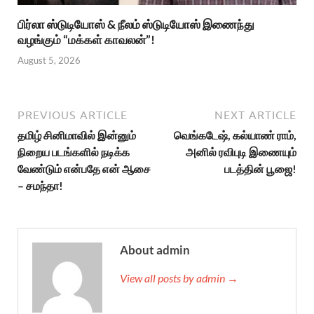
பிர்லா ஸ்டுடியோஸ் & நீலம் ஸ்டுடியோஸ் இணைந்து
வழங்கும் “மக்கள் காவலன்”!
August 5, 2026
PREVIOUS ARTICLE
NEXT ARTICLE
தமிழ் சினிமாவில் இன்னும்
வெங்கடேஷ், கல்யாண் ராம்,
நிறைய படங்களில் நடிக்க
அனில் ரவிபுடி இணையும்
வேண்டும் என்பதே என் ஆசை
படத்தின் பூஜை!
– சமந்தா!
About admin
View all posts by admin →