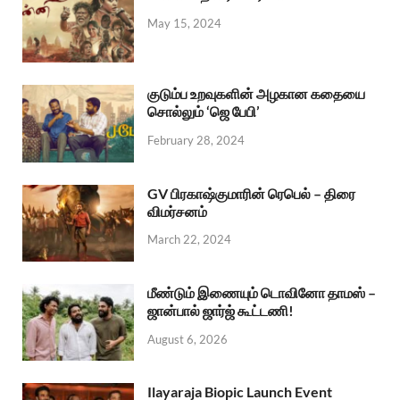
May 15, 2024
குடும்ப உறவுகளின் அழகான கதையை
சொல்லும் ‘ஜெ பேபி’
February 28, 2024
GV பிரகாஷ்குமாரின் ரெபெல் – திரை
விமர்சனம்
March 22, 2024
மீண்டும் இணையும் டொவினோ தாமஸ் –
ஜான்பால் ஜார்ஜ் கூட்டணி!
August 6, 2026
Ilayaraja Biopic Launch Event