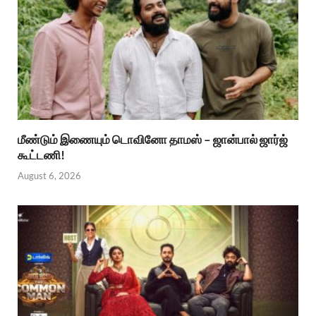
மீண்டும் இணையும் டொவினோ தாமஸ் – ஜான்பால் ஜார்ஜ்
கூட்டணி!
August 6, 2026