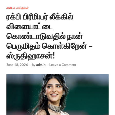
சினிமா செய்திகள்
ரக்பி பிரீமியர் லீக்கில்
விளையாட்டை
கொண்டாடுவதில் நான்
பெருமிதம் கொள்கிறேன் –
ஸ்ருதிஹாசன்!
June 18, 2026
-
by
admin
-
Leave a Comment