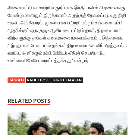
விளையாட்டு வரலாற்றில் குறிப்பாக இந்தியாவில் திறமை எங்கு
வேண்டுமானாலும் இருக்கலாம். அதற்குத் தேவைப்படுவது நிதி
உதவி- அங்கீகாரம் -முறையான பயிற்சி மற்றும் உங்களை நம்பி
ஆதரிக்கும் ஒரு குழு- ஆகியவை மட்டும் தான், திறமையான
வீரர்களுக்கு தங்கள் கனவுகளை நனவாக்கவும்… இத்தகைய
அற்புதமான மேடையில் தங்கள் திறமையை வெளிப்படுத்தவும்…
வாய்ப்பு அளிக்கும் ரக்பி பிரீமியர் லீகின் செயல்பாடு..
உண்மையிலேயே பாராட்டத்தக்கது” என்றார்.
TAGGED
RAHUL BOSE
SHRUTI HAASAN
RELATED POSTS