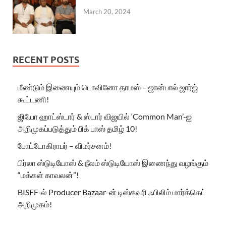
March 20, 2024
RECENT POSTS
மீண்டும் இணையும் டொவினோ தாமஸ் – ஜான்பால் ஜார்ஜ்
கூட்டணி!
ஜியோ ஹாட்ஸ்டார் & ஸ்டார் விஜயில் ‘Common Man’-ஐ
அறிமுகப்படுத்தும் பிக் பாஸ் தமிழ் 10!
போட்டோகிராபர் – விமர்சனம்!
பிர்லா ஸ்டுடியோஸ் & நீலம் ஸ்டுடியோஸ் இணைந்து வழங்கும்
“மக்கள் காவலன்”!
BISFF-ல் Producer Bazaar-ன் டிஸ்கவரி ஃபிலிம் மார்க்கெட்
அறிமுகம்!