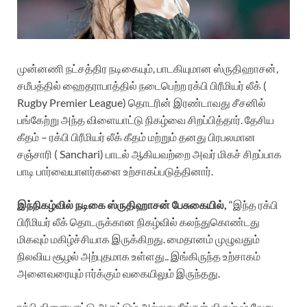
முன்னணி நட்சத்திர நடிகையும், பாடகியுமான ஸ்ருதிஹாசன்,
சமீபத்தில் ஹைதராபாத்தில் நடைபெற்ற ரக்பி பிரீமியர் லீக் (
Rugby Premier League) தொடரின் இரண்டாவது சீசனில்
பங்கேற்று அந்த விளையாட்டு நிகழ்வை சிறப்பித்தார். தேசிய
கீதம் – ரக்பி பிரீமியர் லீக் கீதம் மற்றும் தனது பிரபலமான
சஞ்சாரி ( Sanchari) பாடல் ஆகியவற்றை அவர் மிகச் சிறப்பாக
பாடி பார்வையாளர்களை உற்சாகப்படுத்தினார்.
இந்நிகழ்வில் நடிகை ஸ்ருதிஹாசன் பேசுகையில்,
“இந்த ரக்பி
பிரீமியர் லீக் தொடருக்கான நிகழ்வில் கலந்துகொண்டது
மிகவும் மகிழ்ச்சியாக இருக்கிறது. மைதானம் முழுவதும்
நிலவிய சூழல் அற்புதமாக உள்ளது.. இங்கிருந்த உற்சாகம்
அனைவரையும் ஈர்க்கும் வகையிலும் இருந்தது.
ரக்பி விளையாட்டு ஆகட்டும் அல்லது நீங்கள் விரும்பும் வேறு