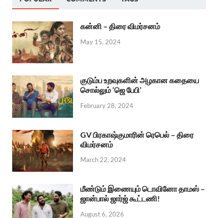
கன்னி – திரை விமர்சனம்
May 15, 2024
குடும்ப உறவுகளின் அழகான கதையை
சொல்லும் ‘ஜெ பேபி’
February 28, 2024
GV பிரகாஷ்குமாரின் ரெபெல் – திரை
விமர்சனம்
March 22, 2024
மீண்டும் இணையும் டொவினோ தாமஸ் –
ஜான்பால் ஜார்ஜ் கூட்டணி!
August 6, 2026