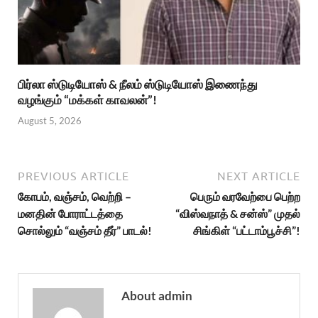
பிர்லா ஸ்டுடியோஸ் & நீலம் ஸ்டுடியோஸ் இணைந்து
வழங்கும் “மக்கள் காவலன்”!
August 5, 2026
PREVIOUS ARTICLE
NEXT ARTICLE
கோபம், வஞ்சம், வெற்றி –
பெரும் வரவேற்பை பெற்ற
மனதின் போராட்டத்தை
“விஸ்வநாத் & சன்ஸ்” முதல்
சொல்லும் “வஞ்சம் தீர்” பாடல்!
சிங்கிள் “பட்டாம்பூச்சி”!
About admin