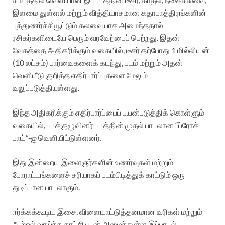
இளமை துள்ளல் மற்றும் வித்தியாசமான கதாபாத்திரங்களின்
புத்துணர்ச்சியூட்டும் கலவையாக அமைந்ததால்
ரசிகர்களிடையே பெரும் வரவேற்பைப் பெற்றது. இதன்
வேகத்தை அதிகரிக்கும் வகையில், டீசர் தற்போது 1 மில்லியன்
(10 லட்சம்) பார்வைகளைக் கடந்து, படம் மற்றும் அதன்
வெளியீடு குறித்த எதிர்பார்ப்புகளை மேலும்
வலுப்படுத்தியுள்ளது.
இந்த அதிகரிக்கும் எதிர்பார்ப்பைப் பயன்படுத்திக் கொள்ளும்
வகையில், படக்குழுவினர் படத்தின் முதல் பாடலான “ப்ரோக்
பாய்”-ஐ வெளியிட்டுள்ளனர்.
இது இன்றைய இளைஞர்களின் உணர்வுகள் மற்றும்
போராட்டங்களைச் சரியாகப் படம்பிடித்துக் காட்டும் ஒரு
துடிப்பான பாடலாகும்.
ஈர்க்கக்கூடிய இசை, விளையாட்டுத்தனமான வரிகள் மற்றும்
ஆற்றல் வாய்ந்த காட்சியுடன் அமைந்துள்ள இப்பாடல்,