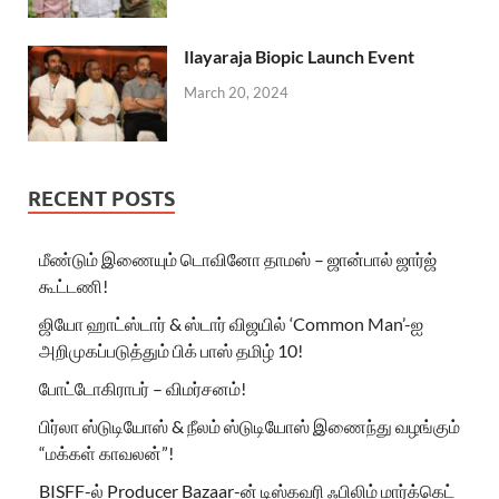
Ilayaraja Biopic Launch Event
March 20, 2024
RECENT POSTS
மீண்டும் இணையும் டொவினோ தாமஸ் – ஜான்பால் ஜார்ஜ்
கூட்டணி!
ஜியோ ஹாட்ஸ்டார் & ஸ்டார் விஜயில் ‘Common Man’-ஐ
அறிமுகப்படுத்தும் பிக் பாஸ் தமிழ் 10!
போட்டோகிராபர் – விமர்சனம்!
பிர்லா ஸ்டுடியோஸ் & நீலம் ஸ்டுடியோஸ் இணைந்து வழங்கும்
“மக்கள் காவலன்”!
BISFF-ல் Producer Bazaar-ன் டிஸ்கவரி ஃபிலிம் மார்க்கெட்