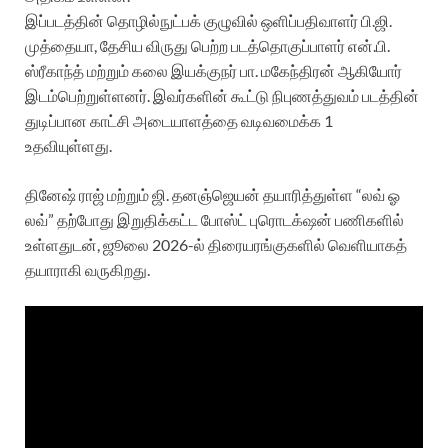
இப்படத்தின் தொழில்நுட்பக் குழுவில் ஒளிப்பதிவாளர் பி.ஜி.
முத்தையா, தேசிய விருது பெற்ற படத்தொகுப்பாளர் என்.பி.
ஸ்ரீகாந்த் மற்றும் கலை இயக்குநர் பா. மகேந்திரன் ஆகியோர்
இடம்பெற்றுள்ளனர். இவர்களின் கூட்டு நிபுணத்துவம் படத்தின்
துடிப்பான காட்சி அடையாளத்தை வடிவமைக்க 1
உதவியுள்ளது.
தினேஷ் ராஜ் மற்றும் ஜி. தனஞ்ஜெயன் தயாரித்துள்ள “லவ் ஓ
லவ்” தற்போது இறுதிக்கட்ட போஸ்ட் புரொடக்‌ஷன் பணிகளில்
உள்ளதுடன், ஜூலை 2026-ல் திரையரங்குகளில் வெளியாகத்
தயாராகி வருகிறது.