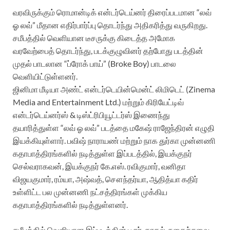
வரவிருக்கும் ரொமான்டிக் என்டர்டெய்னர் திரைப்படமான “லவ்
ஓ லவ்” மீதான எதிர்பார்ப்பு தொடர்ந்து அதிகரித்து வருகிறது.
சமீபத்தில் வெளியான டீசருக்கு கிடைத்த அமோக
வரவேற்பைத் தொடர்ந்து, படக்குழுவினர் தற்போது படத்தின்
முதல் பாடலான “ப்ரோக் பாய்” (Broke Boy) பாடலை
வெளியிட்டுள்ளனர்.
ஜினிமா மீடியா அண்ட் என்டர்டெயின்மென்ட் லிமிடெட் (Zinema
Media and Entertainment Ltd.) மற்றும் கிரியேட்டிவ்
என்டர்டெய்னர்ஸ் & டிஸ்ட்ரிபியூட்டர்ஸ் இணைந்து
தயாரித்துள்ள “லவ் ஓ லவ்” படத்தை மகேஷ் ராஜேந்திரன் எழுதி
இயக்கியுள்ளார். பவிஷ் நாராயண் மற்றும் நாக துர்கா முன்னணி
கதாபாத்திரங்களில் நடித்துள்ள இப்படத்தில், இயக்குநர்
செல்வராகவன், இயக்குநர் கே.எஸ். ரவிகுமார், வனிதா
விஜயகுமார், ரம்யா, அஷ்வத், சௌந்தர்யா, ஆதித்யா கதிர்
உள்ளிட்ட பல முன்னணி நட்சத்திரங்கள் முக்கிய
கதாபாத்திரங்களில் நடித்துள்ளனர்.
சமீபத்தில் வெளியான இப்படத்தின் டீசர், காதல், நகைச்சுவை,