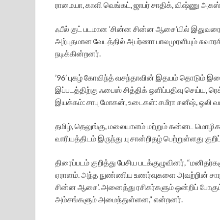
ராமையா, காளி வெங்கட், ஜாபர் சாதிக், விஷ்ணு அகஸ்
ஃபீல் குட் படமான ‘சின்ன சின்ன ஆசை’யில் இதுவரை ஏற
அற்புதமான வேடத்தில் அபர்ணா பாலமுரளியும் சுவாரச
நடிக்கின்றனர்.
’96’ புகழ் கோவிந்த் வசந்தாவின் இதயம் தொடும் 
இப்படத்திற்கு ஃபைஸ் சித்திக் ஒளிப்பதிவு செய்ய,
இயக்கம்: சாபு மோகன், உடைகள்: சமீரா சனீஷ், ஒலி வட
தமிழ், தெலுங்கு, மலையாளம் மற்றும் கன்னட மொழிக
வாரியத்திடம் இருந்து யு சான்றிதழ் பெற்றுள்ளது குற
திரைப்படம் குறித்து பேசிய படக்குழுவினர், “மனித
ஏராளம். அந்த நுண்ணிய உணர்வுகளை அவற்றின் சாரம
சின்ன ஆசை’. அனைத்து ரசிகர்களும் ஒன்றிப் போகும் 
அம்சங்களும் அமைந்துள்ளன,” என்றனர்.