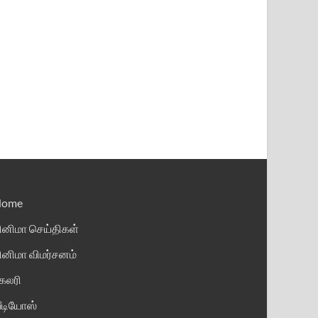
Home
ினிமா செய்திகள்
ினிமா விமர்சனம்
ேலரி
ீடியோஸ்