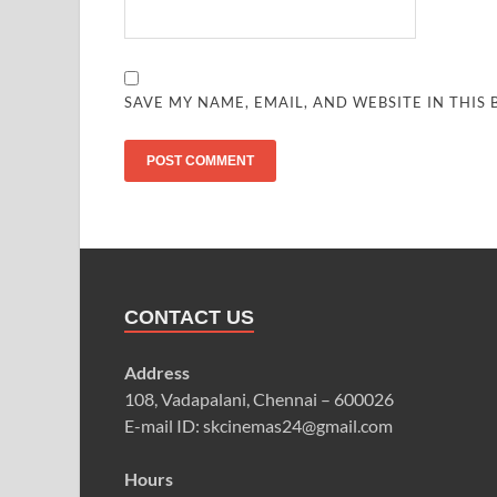
SAVE MY NAME, EMAIL, AND WEBSITE IN THIS
CONTACT US
Address
108, Vadapalani, Chennai – 600026
E-mail ID: skcinemas24@gmail.com
Hours