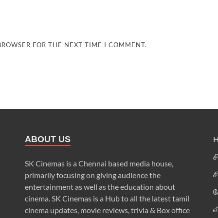
 BROWSER FOR THE NEXT TIME I COMMENT.
ABOUT US
ச
SK Cinemas is a Chennai based media house,
ச
primarily focusing on giving audience the
entertainment as well as the education about
க
cinema. SK Cinemas is a Hub to all the latest tamil
வ
cinema updates, movie reviews, trivia & Box office