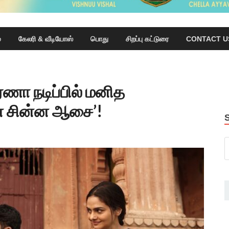
்
கேலரி & வீடியோஸ்
பொது
சிறப்பு கட்டுரை
CONTACT U
்ணா நடிப்பில் மனித
்ன சின்ன ஆசை’!