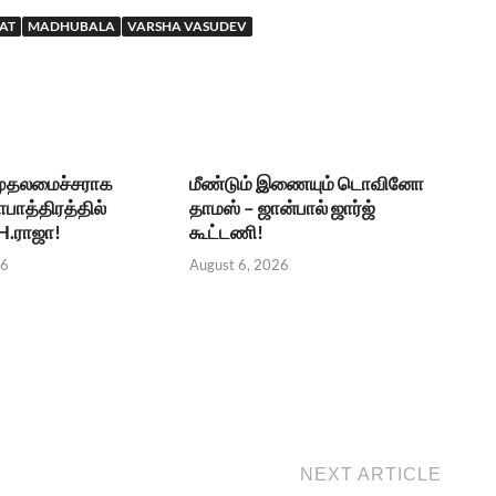
AT
MADHUBALA
VARSHA VASUDEV
 முதலமைச்சராக
மீண்டும் இணையும் டொவினோ
ாபாத்திரத்தில்
தாமஸ் – ஜான்பால் ஜார்ஜ்
 H.ராஜா!
கூட்டணி!
26
August 6, 2026
NEXT ARTICLE