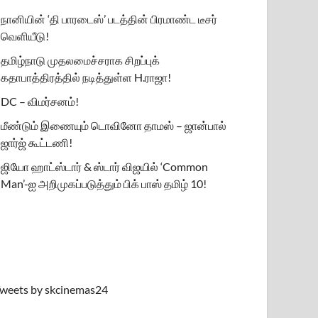
நானியின் ‘தி பாரடைஸ்’ படத்தின் பிரமாண்ட டீசர்
வெளியீடு!
தமிழ்நாடு முதலமைச்சராக சிறப்புக்
கதாபாத்திரத்தில் நடித்துள்ள H.ராஜா!
DC – விமர்சனம்!
மீண்டும் இணையும் டொவினோ தாமஸ் – ஜான்பால்
ஜார்ஜ் கூட்டணி!
ஜியோ ஹாட்ஸ்டார் & ஸ்டார் விஜயில் ‘Common
Man’-ஐ அறிமுகப்படுத்தும் பிக் பாஸ் தமிழ் 10!
weets by skcinemas24