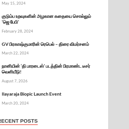
May 15, 2024
குடும்ப உறவுகளின் அழகான கதையை சொல்லும்
‘ஜெ பேபி’
February 28, 2024
GV பிரகாஷ்குமாரின் ரெபெல் – திரை விமர்சனம்
March 22, 2024
நானியின் ‘தி பாரடைஸ்’ படத்தின் பிரமாண்ட டீசர்
வெளியீடு!
August 7, 2026
Ilayaraja Biopic Launch Event
March 20, 2024
RECENT POSTS