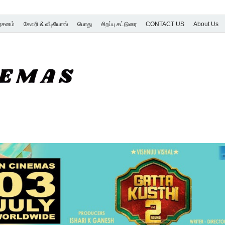
ர்சனம்
கேலரி & வீடியோஸ்
பொது
சிறப்பு கட்டுரை
CONTACT US
About Us
SK Cinemas