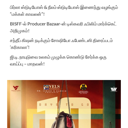
பிர்லா ஸ்டுடியோஸ் & நீலம் ஸ்டுடியோஸ் இணைந்து வழங்கும்
“மக்கள் காவலன்”!
BISFF-ல் Producer Bazaar-ன் டிஸ்கவரி ஃபிலிம் மார்க்கெட்
அறிமுகம்!
சந்தீப் கிஷன் நடிக்கும் சோஷியோ ஃபேண்டஸி திரைப்படம்
‘கரிகாலா’!
ஜி.டி. நாயுடுவை உலகம் முழுக்க கொண்டு சேர்க்க ஒரு
வாய்ப்பு – மாதவன்!