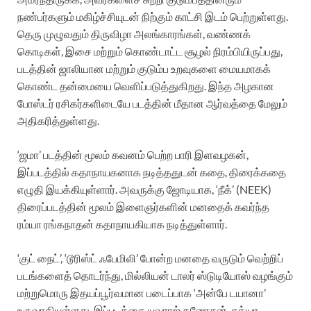
நண்பர்களும் மகிழ்ச்சியுடன் நிற்கும் காட்சி இடம் பெற்றுள்ளது.
தெரு முழுவதும் திருவிழா அலங்காரங்கள், வண்ணக்
கொடிகள், இசை மற்றும் கொண்டாட்ட சூழல் நிரம்பியிருப்பது,
படத்தின் ஜாலியான மற்றும் குடும்ப உறவுகளை மையமாகக்
கொண்ட தன்மையை வெளிப்படுத்துகிறது. இந்த அழகான
போஸ்டர் ரசிகர்களிடையே படத்தின் மீதான ஆர்வத்தை மேலும்
அதிகரித்துள்ளது.
‘ஜமா’ படத்தின் மூலம் கவனம் பெற்ற பாரி இளவழகன்,
இப்படத்தில் கதாநாயகனாக நடித்ததுடன் கதை, திரைக்கதை
எழுதி இயக்கியுள்ளார். அவருக்கு ஜோடியாக, ‘நீக்’ (NEEK)
திரைப்படத்தின் மூலம் இளைஞர்களின் மனதைக் கவர்ந்த
ரம்யா ரங்கநாதன் கதாநாயகியாக நடித்துள்ளார்.
‘குட் நைட்’, ‘டூரிஸ்ட் ஃபேமிலி’ போன்ற மனதை வருடும் வெற்றிப்
படங்களைத் தொடர்ந்து, மில்லியன் டாலர் ஸ்டுடியோஸ் வழங்கும்
மற்றுமொரு இதயப்பூர்வமான படைப்பாக ‘அன்பே டயானா’
உருவாகியுள்ளது. இப்படத்தை யுவராஜ் கணேசன், சத்யா