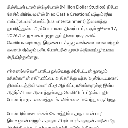
மில்லியன் டாலர் ஸ்டுடியோஸ் (Million Dollar Studios), நியோ
கேசில் கிரியேஷன்ஸ் (Neo Castle Creations) மற்றும் இரா
என்டர்டெயின்மென்ட் (Era Entertainment) இணைந்து
தயாரித்துள்ள ‘அன்பே டயானா’ திரைப்படம், வரும் ஜூலை 17,
2026 அன்று உலகம் முழுவதும் திரையரங்குகளில்
வெளியாகவுள்ளது. இதனை படக்குழு வண்ணமயமான மற்றும்
கவனம் ஈர்க்கும் புதிய போஸ்டரின் மூலம் அதிகாரப்பூர்வமாக
அறிவித்துள்ளது.
ஏற்கனவே வெளியாகிய ஒவ்வொரு அப்டேட்டின் மூலமும்
ரசிகர்களின் எதிர்பார்ப்பை அதிகரித்து வந்த ‘அன்பே டயானா’,
திரைப்படத்தின் வெளியீட்டு அறிவிப்பு, ரசிகர்களுக்கு இன்ப
அதிர்ச்சியாக அமைந்துள்ளது. வெளியிடப்பட்டுள்ள புதிய
போஸ்டர் சமூக வலைத்தளங்களில் கவனம் பெற்று வருகிறது.
போஸ்டரில் மணமக்கள் கோலத்தில் கதாநாயகன் பாரி
இளவழகன் மற்றும் கதாநாயகி ரம்யா ரங்கநாதன் காரின் மீது
அமர்ந்திருக்க, அவர்களைச் சுற்றி குடும்பத்தினரும்