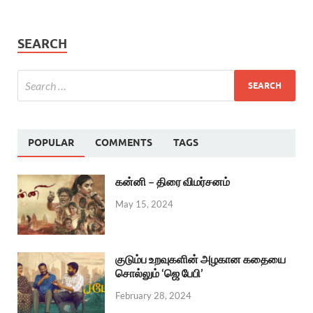
SEARCH
POPULAR
COMMENTS
TAGS
கன்னி – திரை விமர்சனம்
May 15, 2024
குடும்ப உறவுகளின் அழகான கதையை
சொல்லும் ‘ஜெ பேபி’
February 28, 2024