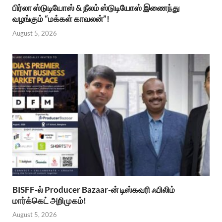
பிர்லா ஸ்டுடியோஸ் & நீலம் ஸ்டுடியோஸ் இணைந்து
வழங்கும் “மக்கள் காவலன்”!
August 5, 2026
BISFF-ல் Producer Bazaar-ன் டிஸ்கவரி ஃபிலிம்
மார்க்கெட் அறிமுகம்!
August 5, 2026