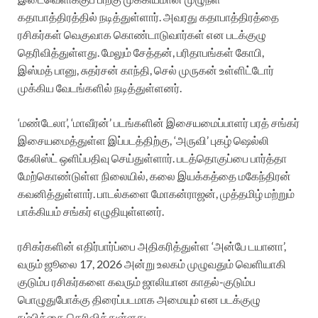
கதாபாத்திரத்தில் நடித்துள்ளார். அவரது கதாபாத்திரத்தை
ரசிகர்கள் வெகுவாக கொண்டாடுவார்கள் என படக்குழு
தெரிவித்துள்ளது. மேலும் சேத்தன், பரிதாபங்கள் கோபி,
இஸ்மத் பானு, சுதர்சன் காந்தி, செல் முருகன் உள்ளிட்டோர்
முக்கிய வேடங்களில் நடித்துள்ளனர்.
‘மண்டேலா’, ‘மாவீரன்’ படங்களின் இசையமைப்பாளர் பரத் சங்கர்
இசையமைத்துள்ள இப்படத்திற்கு, ‘அருவி’ புகழ் ஷெல்லி
கேலிஸ்ட் ஒளிப்பதிவு செய்துள்ளார். படத்தொகுப்பை பார்த்தா
மேற்கொண்டுள்ள நிலையில், கலை இயக்கத்தை மகேந்திரன்
கவனித்துள்ளார். பாடல்களை மோகன்ராஜன், முத்தமிழ் மற்றும்
பாக்கியம் சங்கர் எழுதியுள்ளனர்.
ரசிகர்களின் எதிர்பார்ப்பை அதிகரித்துள்ள ‘அன்பே டயானா’,
வரும் ஜூலை 17, 2026 அன்று உலகம் முழுவதும் வெளியாகி
குடும்ப ரசிகர்களை கவரும் ஜாலியான காதல்-குடும்ப
பொழுதுபோக்கு திரைப்படமாக அமையும் என படக்குழு
நம்பிக்கை தெரிவித்துள்ளது