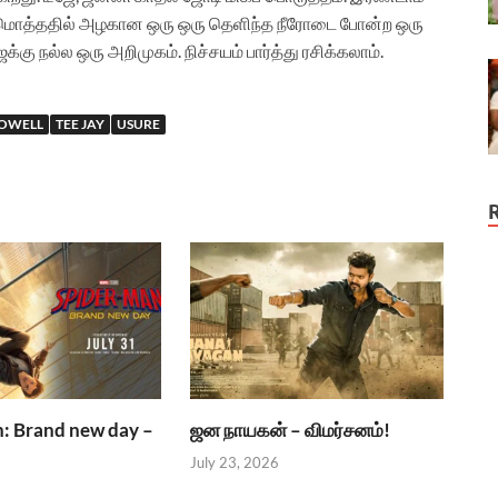
 மொத்ததில் அழகான ஒரு ஒரு தெளிந்த நீரோடை போன்ற ஒரு
்கு நல்ல ஒரு அறிமுகம். நிச்சயம் பார்த்து ரசிக்கலாம்.
OWELL
TEE JAY
USURE
: Brand new day –
ஜன நாயகன் – விமர்சனம்!
July 23, 2026