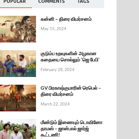
POPULAR
COMMENTS
TAGS
கன்னி – திரை விமர்சனம்
May 15, 2024
குடும்ப உறவுகளின் அழகான
கதையை சொல்லும் ‘ஜெ பேபி’
February 28, 2024
GV பிரகாஷ்குமாரின் ரெபெல் –
திரை விமர்சனம்
March 22, 2024
மீண்டும் இணையும் டொவினோ
தாமஸ் – ஜான்பால் ஜார்ஜ்
கூட்டணி!