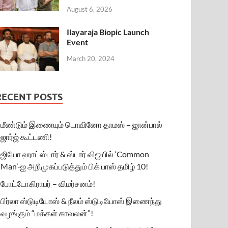
August 6, 2026
Ilayaraja Biopic Launch
Event
March 20, 2024
RECENT POSTS
மீண்டும் இணையும் டொவினோ தாமஸ் – ஜான்பால்
ஜார்ஜ் கூட்டணி!
ஜியோ ஹாட்ஸ்டார் & ஸ்டார் விஜயில் ‘Common
Man’-ஐ அறிமுகப்படுத்தும் பிக் பாஸ் தமிழ் 10!
போட்டோகிராபர் – விமர்சனம்!
பிர்லா ஸ்டுடியோஸ் & நீலம் ஸ்டுடியோஸ் இணைந்து
வழங்கும் “மக்கள் காவலன்”!