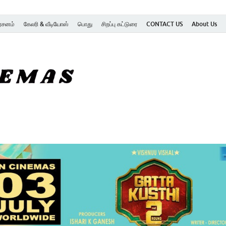
ர்சனம்
கேலரி & வீடியோஸ்
பொது
சிறப்பு கட்டுரை
CONTACT US
About Us
SK Cinemas