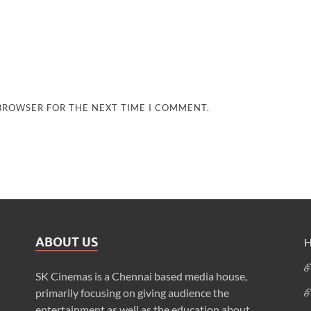
 BROWSER FOR THE NEXT TIME I COMMENT.
ABOUT US
ச
SK Cinemas is a Chennai based media house,
ச
primarily focusing on giving audience the
entertainment as well as the education about