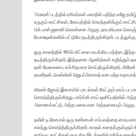
‘அசுரன்’படத்தில் ரசிகர்கள் மனதில் பதிந்த டீஜே தம
உருகும் காட்சிகள், கோபத்தில் கொந்தளிக்கும் காட்
பிக் பாஸ் ஜனனி கொள்ளை அழகு. நாயகியாக கொஞ்ச
ரியாக்ஷன்களில் மட்டுமே நடித்திருக்கிறார். படத்துக்கு
ஒரு காலத்தில் 90’ஸ் கிட்ஸை மயக்கிய மந்த்ரா, இந்த
நடித்திருக்கிறார். இத்தனை ஆண்டுகள் கழித்தும் த
தன் வேலையை கச்சிதமாக செய்திருக்கிறார். கிரேன் 
நவகீதன், மெல்வின் ஜெயப்பிரகாஷ் என மற்ற கதாபாத்தி
கிரண் ஜோஷ் இசையில் பாடல்கள் கேட்கும் ரகம். படமா
கொடுத்திருக்கிறது. மார்க்கி சாய் ஒளிப்பதிவில் அந
அணைக்கட்டு, அந்த மலை என அத்தனையும் அழகு.
நவீன் டி.கோபால் ஒரு உண்மைச் சம்பவத்தை மையம
கலந்து கொடுத்திருக்கிறார். காதல் கதைக்குள்ளும் ச
காமெடி காட்சிகள் ஒரு சில இடங்களில் ரசிக்க வைக்