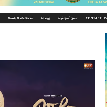
கேலரி & வீடியோஸ்
பொது
சிறப்பு கட்டுரை
CONTACT US