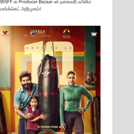
BISFF-ல் Producer Bazaar-ன் டிஸ்கவரி ஃபிலிம்
மார்க்கெட் அறிமுகம்!