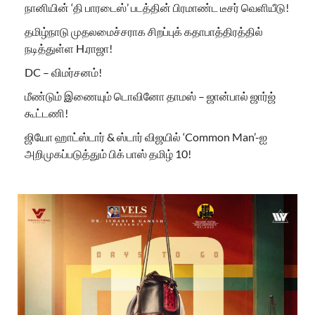
நானியின் ‘தி பாரடைஸ்’ படத்தின் பிரமாண்ட டீசர் வெளியீடு!
தமிழ்நாடு முதலமைச்சராக சிறப்புக் கதாபாத்திரத்தில்
நடித்துள்ள H.ராஜா!
DC – விமர்சனம்!
மீண்டும் இணையும் டொவினோ தாமஸ் – ஜான்பால் ஜார்ஜ்
கூட்டணி!
ஜியோ ஹாட்ஸ்டார் & ஸ்டார் விஜயில் ‘Common Man’-ஐ
அறிமுகப்படுத்தும் பிக் பாஸ் தமிழ் 10!