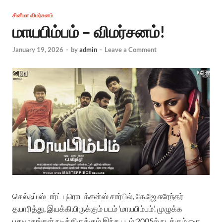
சினிமா விமர்சனம்
மாயபிம்பம் – விமர்சனம்!
January 19, 2026
-
by
admin
-
Leave a Comment
செல்ஃப் ஸ்டார்ட் புரொடக்சன்ஸ் சார்பில், கே.ஜே சுரேந்தர்
தயாரித்து, இயக்கியிருக்கும் படம் ‘மாயபிம்பம்’.‌ முழுக்க
புதுமுகங்கள் நடித்திருக்கும் இந்த படம் 2005ல் நடக்கும் ஒரு