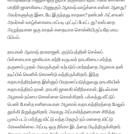
மாதிரி ஜானகியை அணுகும் ஆகாஷ் வாழ்க்கை என்ன ஆனது?
அவர்களுக்கு இடையே இருந்தது காதலா? நண்பன் அட்வைஸ்
அவர்கள் வாழ்க்கையை எப்படி புரட்டிப் போட்டது? என்பதை
அழுத்தமான ஒரு காதல் கதையாக சொல்லியிருப்பதே மாய
பிம்பம்.
நாயகன் ஆகாஷ் நாகராஜன். குடும்பத்தின் செல்லப்
பிள்ளையாக ஜாலியாக சுற்றி வருபவர் நாயகியை பார்த்த
தருணம் முதல் அவருக்குள் ஏற்படும் மாற்றத்தை அழகாக தன்
நடிப்பில் வெளிக் கொண்டு வந்திருக்கிறார். இந்த
கதாபாத்திரத்தை இன்னும் பிரதானப்படுத்துவது நாயகியின்
கதாபாத்திரம் தான். நாயகி ஜானகி ஸ்ரீநிவாசன், இயல்பான
அழகால் நம்மை கொள்ளை கொள்கிறார். பக்கத்து வீட்டுப்
பெண் போன்ற எளிமையான அழகால் கதாபாத்திரத்தை மேலும்
தூக்கி நிறுத்துகிறார். அவரது அப்பாவித்தனமான சிரித்த
முகம் படம் பார்த்து விட்டு வந்த பிறகும் நம் மனதை விட்டு
அகலவில்லை. அப்படி ஒரு நீங்கா இடத்தை பிடித்திருக்கிறார்.
அவரது தூய்மையான அன்பு நம்மை கண் கலங்க வைக்கிறது.