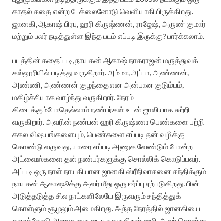
காதல் கதை என்ற டேக்லைனோடு வெளியாகியிருக்கிறது.
ஜானகி, ஆகாஷ் பிரபு, ஹரி கிருஷ்ணன், ராஜேஷ், அருண் குமார்
மற்றும் பலர் நடித்துள்ள இந்த படம் எப்படி இருக்கு? பார்க்கலாம்.
படத்தின் கதைப்படி, நாயகன் ஆகாஷ் நாகராஜன் மருத்துவக்
கல்லூரியில் படித்து வருகிறார். அம்மா, அப்பா, அண்ணன்,
அண்ணி, அண்ணன் குழந்தை என அன்பான குடும்பம்,
மகிழ்ச்சியாக வாழ்ந்து வருகிறார். நேரம்
கிடைக்கும்போதெல்லாம் நண்பர்கள் உடன் ஜாலியாக சுற்றி
வருகிறார். அவரின் நண்பன் ஹரி கிருஷ்ணா பெண்களை பற்றி
சகல விஷயங்களையும், பெண்களை எப்படி தன் வழிக்கு
கொண்டு வருவது, யாரை எப்படி அணுக வேண்டும் போன்ற
அட்வைஸ்களை தன் நண்பர்களுக்கு சொல்லிக் கொடுப்பவர்.
அப்படி ஒரு நாள் நாயகியான ஜானகி ஸ்ரீநிவாசனை சந்திக்கும்
நாயகன் ஆகாஷூக்கு அவர் மீது ஒரு ஈர்ப்பு ஏற்படுகிறது. பின்
அடுத்தடுத்த சில நாட்களிலேயே இருவரும் சந்தித்துக்
கொள்ளும் சூழலும் அமைகிறது. அந்த நேரத்தில் ஜானகியை
காமத்தோடு அணுக ஒரு ஐடியா தருகிறார் ஹரி. அவர் சொன்ன