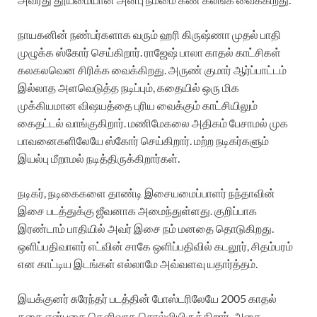
நாயகனின் நண்பர்களாக வரும் ஹரி கிருஷ்ணா முதல் பாதி
முழுக்க ஸ்கோர் செய்கிறார். ராஜேஷ் பாலா காதல் காட்சிகள்
கலகலவென சிரிக்க வைக்கிறது. அருண் குமார் ஆர்ப்பாட்டம்
இல்லாத அளவெடுத்த நடிப்பும், கதையில் ஒரு மிக
முக்கியமான விஷயத்தை புரிய வைக்கும் காட்சியிலும்
கைதட்டல் வாங்குகிறார். மணிமேகலை அதிகம் பேசாமல் முக
பாவனைகளிலேயே ஸ்கோர் செய்கிறார். மற்ற நடிகர்களும்
இயல்பு மீறாமல் நடித்திருக்கிறார்கள்.
நடிகர், நடிகைகளை தாண்டி இசையமைப்பாளர் நந்தாவின்
இசை படத்துக்கு ஜீவனாக அமைந்துள்ளது. குறிப்பாக
இரண்டாம் பாதியில் அவர் இசை நம் மனதை தொடுகிறது.
ஒளிப்பதிவாளர் எட்வின் சாகே ஒளிப்பதிவில் கடலூர், சிதம்பரம்
என காட்டிய இடங்கள் எல்லாமே அவ்வளவு யதார்த்தம்.
இயக்குனர் சுரேந்தர் படத்தின் போஸ்டரிலேயே 2005 காதல்
கதை என்பதை தெளிவாக சொல்லியிருக்கிறார். அதை