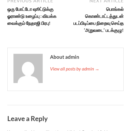
PREVIOUS ARTICLE
NEXT ARTICLE
ஒரு போட்டோ ஷூட்டுக்கு
பொங்கல்
ஓராண்டு உழைப்பு : வியக்க
கொண்டாட்டத்துடன்
வைக்கும் நேதாஜி பிரபு!
படப்பிடிப்பை நிறைவு செய்த
‘அறுவடை’ படக்குழு!
About admin
View all posts by admin →
Leave a Reply