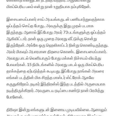
மிகப்பெரிய பலம் என்று நான் உறுதியாக நம்புகிறேன்.
இசையமைப்பாளர் சாய் அபயங்கருடன் பணியாற்றுவதற்காக
ஒப்பந்தம் செய்த போது.. அவருக்கு இது முதல் படமாக
இருந்தது. ஆனால் இப்போது அவர் 73 படங்களுக்கு ஒப்பந்தம்
ஆகிவிட்டார். நான் ஒரு முறை அவரது வீட்டுக்கு சென்று
இருந்தேன். அங்கே ஒரு ஹெலிகாப்டர் நின்று கொண்டிருந்தது.
அவர் மிகவும் அபாரமான திறமை கொண்ட இசையமைப்பாளர்.
அவரது பாடல் வெளியாகும் போது மக்கள் நிச்சயம் வியந்து
போவார்கள். 15 நிமிடங்களில் அவரது பாடல் ஒரு மிகப்பெரிய
தாக்கத்தை ஏற்படுத்தக் கூடியது. இப்போது நாங்கள் அவரை
எங்கள் படத்தின் மிக சிறந்த மாஸ்டர் ஸ்ட்ரோக் ஆகவே
கருதுகிறோம். நடிகர் இந்திரன்ஸ் இந்த படத்தில் அருமையாக
நடித்திருக்கிறார். அவருடைய நடிப்பை கண்டு நான் பிரமித்து
போனேன்.
திரிஷா இன்று எங்களுடன் இணைய முடியவில்லை. ஆனாலும்
அவருக்கு என் மனமார்ந்த நன்றிகள். திரிஷாவாக இருப்பது