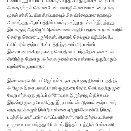
பணியாற்றும் வாய்ப்பு எனக்கு வந்த போது, நான் உடனடியாக
அதை ஏற்றுக் கொண்டேன். பாலாஜி அண்ணா உடன் நடந்த
முதல் சந்திப்பு மிக சிறப்பாகவும் மிக விசேஷமானதாகவும்
அமைந்தது. ஆரம்பத்தில் எனக்கு சற்று தயக்கம் இருந்தது.
இயக்குநர் ஆர் ஜே பி அண்ணாவை சந்திப்பதற்காக நான் காரில்
சென்று கொண்டிருந்தேன். ஆனால் செல்லும் வழியிலேயே
ட்விட்டரில் ‘சூர்யா 45’ படத்திற்கு சாய் அபயங்கர்
இசையமைக்கிறார் என்ற செய்தியை பார்த்தேன். என் உடல்
சிலிர்த்து போனது. அந்த தருணத்தை என்னால் ஒருபோதும்
மறக்கவே முடியாது.
இவ்வளவு பெரிய பட்ஜெட்டில் உருவாகும் ஒரு திரைப்படத்திற்கு
அறிமுக இசையமைப்பாளர் ஒருவரை தேர்வு செய்வதற்கு முன்
வேறு எந்த ஒரு சூப்பர் ஹீரோவாக இருந்தாலும் நிச்சயம்
இரண்டு முறை யோசித்து இருப்பார்கள். ஆனால் சூர்யா சார்
எந்த தயக்கமும் இன்றி என்னை ஏற்றுக்கொண்டு, இந்தப்
படத்தில் பணியாற்ற வாய்ப்பளித்தார். நான் இந்தப் படத்தை
முழுமையாக பார்த்து விட்டேன். இந்தப் படத்தின் பின்னணி