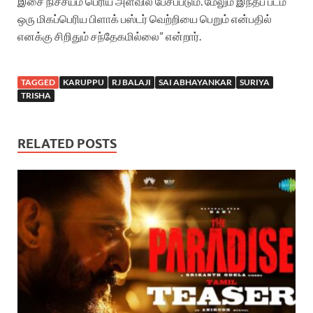
இசை நிச்சயம் பெரிய அளவில் பேசப்படும். மேலும் இந்தப் படம்
ஒரு மிகப்பெரிய பிளாக் பஸ்டர் வெற்றியை பெறும் என்பதில்
எனக்கு சிறிதும் சந்தேகமில்லை” என்றார்.
TAGGED
KARUPPU
RJ BALAJI
SAI ABHAYANKAR
SURIYA
TRISHA
RELATED POSTS