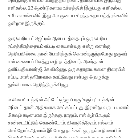
எளிதல்ல. 23 ஆண்டுகளாக உச்சத்தில் இருப்பது எளிதல்ல.
சமீப காலங்களில் இது அவருடைய சிறந்த கதாபாத்திரங்களில்
ஒன்றாக இருக்கும்.
ஒரு பெரிய பட்ஜெட்டில் ஆன படத்தையும் ஒரு பெரிய
நட்சத்திரத்தையும் எப்படி கையாள்வது என்று எனக்கு
தெரியவில்லை. நான் யோசித்துக் கொண்டிருந்தபோது ஒருவர்
என் கையைப் பிடித்து வழி நடத்தினார். அவர்தான்
ஒளிப்பதிவாளர் ஜி கே விஷ்ணு. ஒரு கதாநாயகனை திரையில்
எப்படி மாஸ் ஹீரோவாக காட்டுவது என்பது அவருக்கு
துல்லியமாக தெரிந்திருக்கிறது.
‘வலிமை’ படத்தின் அப்டேட்டிற்கு பிறகு ‘கருப்பு’ படத்தின்
அப்டேட் தான் அதிகமாக கேட்கப்பட்டது. இரண்டு வருட பயணம்
மிகவும் கடினமாக இருந்தது. நானும், எஸ் ஆர் பிரபுவும்
சண்டையிட்டுக் கொண்டோம். விவாதித்தோம். எல்லாம்
செய்தோம். ஆனால் இப்போது நாங்கள் ஒரு நல்ல நிலையில்
இருக்கிறோம். கருப்பு படத்தின் மூலம் எனக்கு ஒரு குடும்பம்