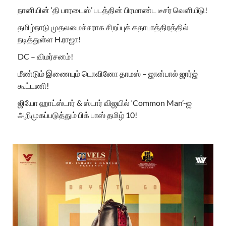
நானியின் ‘தி பாரடைஸ்’ படத்தின் பிரமாண்ட டீசர் வெளியீடு!
தமிழ்நாடு முதலமைச்சராக சிறப்புக் கதாபாத்திரத்தில்
நடித்துள்ள H.ராஜா!
DC – விமர்சனம்!
மீண்டும் இணையும் டொவினோ தாமஸ் – ஜான்பால் ஜார்ஜ்
கூட்டணி!
ஜியோ ஹாட்ஸ்டார் & ஸ்டார் விஜயில் ‘Common Man’-ஐ
அறிமுகப்படுத்தும் பிக் பாஸ் தமிழ் 10!