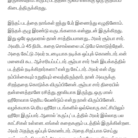
கிடைத்திருக்கிறது.‌
இந்தப் படத்தை நாங்கள் ஐந்து பேர் இணைந்து எழுதினோம்.
இந்தக் குழு இரண்டு வருடங்களாக என்னுடன் இருக்கிறது.
இது ஒரே ஒருவரால் தான் சாத்தியமானது.. அவர் சூர்யா சார்.
அவரிடம் 45 நிமிட கதை சொல்லலை மட்டுமே கொடுத்தேன்.
அதை கேட்டு அவர் உடனடியாக நடிக்க ஒப்புக் கொண்டார். என்
மனைவி கூட ஆச்சரியப்பட்டார். சூர்யா சார் !உன் இயக்கத்தில்
படத்தில் நடிக்கிறார்களா? என்று கேட்டார். அவர் என் மீது
நம்பிக்கையும் உறுதியும் வைத்திருந்தார். நான் அவருக்கு
சிறந்ததை கொடுக்க விரும்பினேன். சூர்யா சார் திரையில்
தன்னைத்தானே ரசித்து, ஜாலியாக இருந்து, ஒரு மாஸ்
ஹீரோவாக தெரிய வேண்டும் என்று நான் விரும்பினேன்.
வழக்கமாக பெரிய ஹீரோ படங்களில் ஒவ்வொரு காட்சியிலும்
ஹீரோ இருப்பார். ஆனால் ‘கருப்பு’ படத்தில் அவர் இல்லாத பல
காட்சிகள் உள்ளன. எங்கள் கதைகளும் படத்தில் இருக்கின்றன.
அவர் அதற்கு ஒப்புக் கொண்டார். அதை சிறப்பாக செய்து