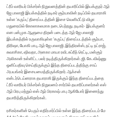
ட்ரீம் வாரியர் பிக்சர்ஸ் நிறுவனத்தின் தயாரிப்பில் இயக்குநர் ஆர்
ஜே பாலாஜி இயக்கத்தில் நடிகர் சூர்யாவின் நடிப்பில் தயாராகி
உள்ள ‘கருப்பு’ திரைப்படத்தின் இசை வெளியீட்டு விழா
மதுரையில் கோலாகலமாக நடைபெற்றது. நடிகர்- இயக்குனர்
என பன்முக ஆளுமை திறன் படைத்த ஆர் ஜே பாலாஜி
இயக்கத்தில் உருவாகியுள்ள ‘கருப்பு’ திரைப்படத்தில் சூர்யா,
திரிஷா, யோகி பாபு, ஆர் ஜே பாலாஜி, இந்திரன்ஸ், நட்டி நட்ராஜ்,
சுவாசிகா, ஷிவதா, அனகா மாயா ரவி, சுப்ரீத் ரெட்டி, மன்சூர்
அலிகான் உள்ளிட்ட பலர் நடித்திருக்கிறார்கள். ஜி. கே. விஷ்ணு
ஒளிப்பதிவு செய்திருக்கும் இந்த திரைப்படத்திற்கு சாய்
அபயங்கர் இசையமைத்திருக்கிறார். ஆக்சன்
என்டர்டெய்னராக தயாராகி இருக்கும் இந்த திரைப்படத்தை
ட்ரீம் வாரியர் பிக்சர்ஸ் நிறுவனம் சார்பில் தயாரிப்பாளர்கள் எஸ்
ஆர் பிரபு மற்றும் எஸ் ஆர் பிரகாஷ் பாபு ஆகியோர் இணைந்து
தயாரித்திருக்கிறார்கள்.
ரசிகர்களின் பெரும் எதிர்பார்ப்பில் உள்ள இந்த திரைப்படம் மே
14 ஆம் தேதி முதல் உலகம் முழுவதும் திரையரங்குகளில்