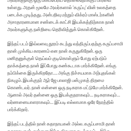
உள்ளது. அதன் மூலமே அவர்களால் ‘கருப்பு’ வின் உலகத்தை
படைக்க முடிந்தது. அன்பறிவு மற்றும் விக்ரம் மாஸ்டர்களின்
அசாதாரணமான சண்டைக் காட்சி இயக்கத்திற்காக நான்
அவர்களுக்கு நன்றியை தெரிவித்துக் கொள்கிறேன்.‌
இந்தப் படம் இவ்வளவு தூரம் கடந்து வந்திருப்பதற்கு கருப்பசாமி
தான் முக்கிய காரணம் என நான் கருதுகிறேன். ஒரு
மனிதனுக்குள் தெய்வம் குடிகொள்ளும் போது ஏற்படும்
தாக்கத்தை நான் இப்போது கண்கூடாக பார்க்கிறேன். எங்கு
நம்பிக்கை இருக்கிறதோ…. அங்கு நிச்சயமாக அற்புதங்கள்
நிகழும். இயக்குநர் ஆர் ஜே பாலாஜி பன்முகத் திறமை
கொண்டவர். நான் என்னை ஒரு நடிகராக மட்டுமே பார்க்கிறேன்.
ஆனால் அவர் தன்னை ஒரு இயக்குநராகவும்… நடிகராகவும்…
வர்ணனையாளராகவும்… இப்படி எல்லாமாக ஒரே நேரத்தில்
பார்க்கிறார்.
இந்தப் படத்தில் நான் கதாநாயகன் அல்ல. கருப்பசாமி தான்
கதாநாயகன். என்னை இந்த விதமாக நடிக்கவும்… இந்த