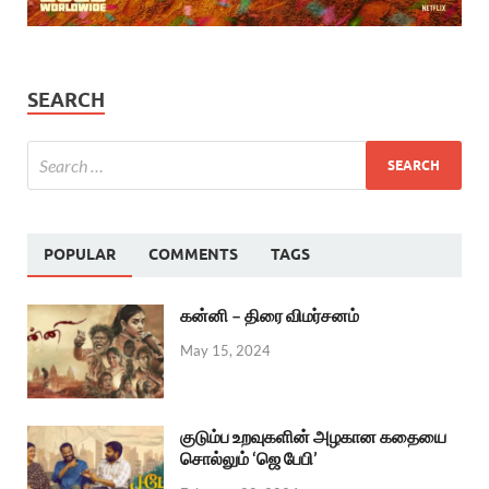
SEARCH
POPULAR
COMMENTS
TAGS
கன்னி – திரை விமர்சனம்
May 15, 2024
குடும்ப உறவுகளின் அழகான கதையை
சொல்லும் ‘ஜெ பேபி’