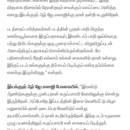
விதமாக திரையில் தோன்றவும் வைக்கும் வாய்ப்பை அளித்த
எனது இயக்குநர் ஆர் ஜே பாலாஜிக்கு நான் நன்றி கூறுகிறேன்.‌
படத்தைப் பார்த்தவர்கள் படத்தின் முதல் பாதி மிகுந்த
உணர்வுபூர்வமாக இருப்பதாகவும், இரண்டாம் பாதி ஒவ்வொரு
பத்து நிமிடங்களுக்கு ஒரு முறை உச்சகட்ட விறுவிறுப்புடன்
அமைந்திருப்பதாகவும் சொல்லியிருக்கிறார்கள்.‌ மே
பதினான்காம் தேதி எல்லாம் உங்கள் கைகளில் தான் உள்ளது.
இந்தப் படம் உங்களுக்கு நிச்சயம் பிடிக்கும் என்ற நம்பிக்கை
எனக்கு இருக்கிறது ” என்றார்.‌
இயக்குநர் ஆர் ஜே பாலாஜி பேசுகையில்,
“இரண்டு
ஆண்டுகளுக்கு முன்பு நான் கருப்பசாமி கோவிலுக்கு சென்று
இருந்தேன். அப்போதே இப்படத்தின் இசை வெளியீட்டு விழா
மதுரையில் தான் நடைபெற வேண்டும் என்று
தயாரிப்பாளர்களிடம் நான் கூறியிருந்தேன். இந்த படம் உருவான
முழு பயணத்திலும் கருப்பசாமி என் கையைப் பிடித்துக்
கொண்டு என்னுடன் நடந்தே வந்தார். அதுவே எனது