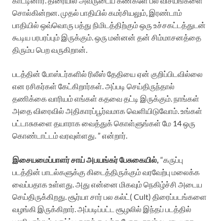
காட்டினார். திரையில் அவருடைய கண்களே பல விசயங்களை
சொல்கின்றன. முதல் பாதியில் கமர்சியலும், இரண்டாம்
பாதியில் ஒவ்வொரு பத்து நிமிடத்திற்கும் ஒரு உச்சகட்டத்துடன்
கூடிய பரபரப்பும் இருக்கும். ஒரு மன்னன் தன் சிம்மாசனத்தை
திரும்ப பெற வருகிறான்.
படத்தின் போஸ்டர்களில் ரிலீஸ் தேதியை ஏன் குறிப்பிடவில்லை
என ரசிகர்கள் கேட்கிறார்கள். அப்படி செய்திருந்தால்
தணிக்கை வாரியம் எங்கள் கதவை தட்டி இருக்கும். நாங்கள்
அதை விரைவில் அதிகாரப்பூர்வமாக வெளியிடுவோம். உங்கள்
பட்டாசுகளை தயாராக வைத்துக் கொள்ளுங்கள் மே 14 ஒரு
கொண்டாட்டம் வரவுள்ளது. ” என்றார்.
இசையமைப்பாளர் சாய் அபயங்கர் பேசுகையில்,
“கருப்பு
படத்தின் பாடல்களுக்கு கிடைத்திருக்கும் வரவேற்பு மலைக்க
வைப்பதாக உள்ளது. அது என்னை மிகவும் நெகிழ்ச்சி அடைய
செய்திருக்கிறது. சூர்யா சார் பல கல்ட்( Cult) திரைப்படங்களை
வழங்கி இருக்கிறார். அப்படிப்பட்ட சூழலில் இந்தப் படத்தில்