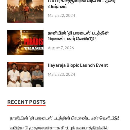
GV பிரகாஷ்குமாரின் ரெபெல் – திரை
விமர்சனம்
March 22, 2024
நானியின் ‘தி பாரடைஸ்’ படத்தின்
பிரமாண்ட டீசர் வெளியீடு!
August 7, 2026
Ilayaraja Biopic Launch Event
March 20, 2024
RECENT POSTS
நானியின் ‘தி பாரடைஸ்’ படத்தின் பிரமாண்ட டீசர் வெளியீடு!
தமிழ்நாடு முதலமைச்சராக சிறப்புக் கதாபாத்திரத்தில்