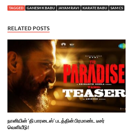
TAGGED
GANESH K BABU
JAYAM RAVI
KARATE BABU
SAM CS
RELATED POSTS
நானியின் ‘தி பாரடைஸ்’ படத்தின் பிரமாண்ட டீசர்
வெளியீடு!