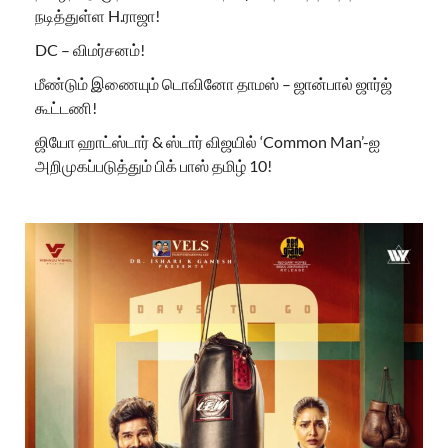
நடித்துள்ள H.ராஜா!
DC – விமர்சனம்!
மீண்டும் இணையும் டொவினோ தாமஸ் – ஜான்பால் ஜார்ஜ்
கூட்டணி!
ஜியோ ஹாட்ஸ்டார் & ஸ்டார் விஜயில் ‘Common Man’-ஐ
அறிமுகப்படுத்தும் பிக் பாஸ் தமிழ் 10!