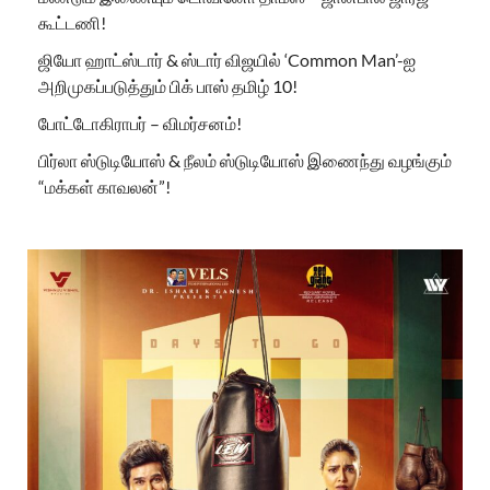
கூட்டணி!
ஜியோ ஹாட்ஸ்டார் & ஸ்டார் விஜயில் ‘Common Man’-ஐ
அறிமுகப்படுத்தும் பிக் பாஸ் தமிழ் 10!
போட்டோகிராபர் – விமர்சனம்!
பிர்லா ஸ்டுடியோஸ் & நீலம் ஸ்டுடியோஸ் இணைந்து வழங்கும்
“மக்கள் காவலன்”!