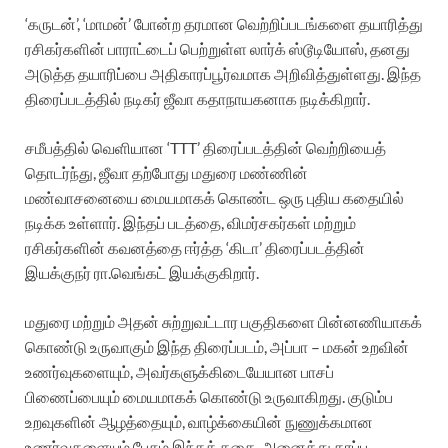
‘கருடன்’, ‘மாமன்’ போன்ற தரமான வெற்றிப்படங்களை தயாரித்து
ரசிகர்களின் பாராட்டைப் பெற்றுள்ள லார்க் ஸ்டூடியோஸ், தனது
அடுத்த தயாரிப்பை அதிகாரப்பூர்வமாக அறிவித்துள்ளது. இந்த
திரைப்படத்தில் நடிகர் ஜீவா கதாநாயகனாக நடிக்கிறார்.
சமீபத்தில் வெளியான ‘TTT’ திரைப்படத்தின் வெற்றியைத்
தொடர்ந்து, ஜீவா தற்போது மதுரை மண்ணின்
மண்வாசனையை மையமாகக் கொண்ட ஒரு புதிய கதையில்
நடிக்க உள்ளார். இந்தப் படத்தை, விமர்சகர்கள் மற்றும்
ரசிகர்களின் கவனத்தை ஈர்த்த ‘கிடா’ திரைப்படத்தின்
இயக்குநர் ரா.வெங்கட் இயக்குகிறார்.
மதுரை மற்றும் அதன் சுற்றுவட்டார பகுதிகளை பின்னணியாகக்
கொண்டு உருவாகும் இந்த திரைப்படம், அப்பா – மகன் உறவின்
உணர்வுகளையும், அவர்களுக்கிடையேயான பாசப்
பிணைப்பையும் மையமாகக் கொண்டு உருவாகிறது. குடும்ப
உறவுகளின் ஆழத்தையும், வாழ்க்கையின் நுணுக்கமான
உணர்வுகளையும் பேசும் இந்தக் கதை, அனைத்து தரப்பு