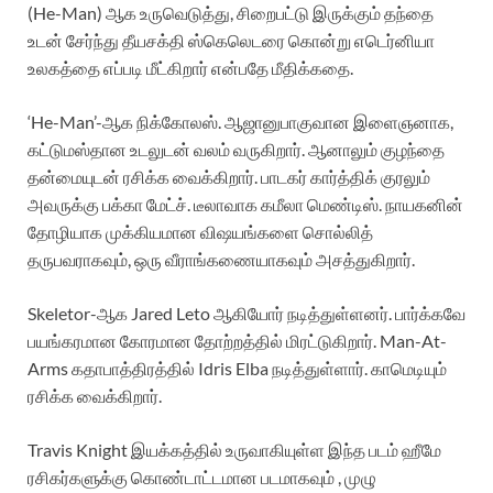
(He-Man) ஆக உருவெடுத்து, சிறைபட்டு இருக்கும் தந்தை
உடன் சேர்ந்து தீயசக்தி ஸ்கெலெடரை கொன்று எடெர்னியா
உலகத்தை எப்படி மீட்கிறார் என்பதே மீதிக்கதை.
‘He-Man’-ஆக நிக்கோலஸ். ஆஜானுபாகுவான இளைஞனாக,
கட்டுமஸ்தான உடலுடன் வலம் வருகிறார். ஆனாலும் குழந்தை
தன்மையுடன் ரசிக்க வைக்கிறார். பாடகர் கார்த்திக் குரலும்
அவருக்கு பக்கா மேட்ச். டீலாவாக கமீலா மெண்டிஸ். நாயகனின்
தோழியாக முக்கியமான விஷயங்களை சொல்லித்
தருபவராகவும், ஒரு வீராங்கணையாகவும் அசத்துகிறார்.
Skeletor-ஆக Jared Leto ஆகியோர் நடித்துள்ளனர். பார்க்கவே
பயங்கரமான கோரமான தோற்றத்தில் மிரட்டுகிறார். Man-At-
Arms கதாபாத்திரத்தில் Idris Elba நடித்துள்ளார். காமெடியும்
ரசிக்க வைக்கிறார்.
Travis Knight இயக்கத்தில் உருவாகியுள்ள இந்த படம் ஹீமே
ரசிகர்களுக்கு கொண்டாட்டமான படமாகவும் , முழு