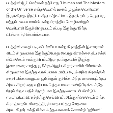
படத்தின் ரீபூட் வெர்ஷன் தற்போது ‘He-man and The Masters
of the Universe’ என்ற பெயரில் உலகம் முழுக்க வெளியாகி
இருக்கிறது. இந்தியாவிலும் ஆங்கிலம், இந்தி, தமிழ், தெலுங்கு
மற்றும் மலையாளம் போன்ற பிராந்திய மொழிகளிலும்
வெளியாகி இருக்கிறது. படம் எப்படி இருக்கு? இந்த
விமர்சனத்தில் பார்க்கலாம்.
படத்தின் கதைப்படி, எடெர்னியா என்ற கிரகத்தின் இளவரசன்
ஆடம் சிறுவனாக இருக்கும்போது அவரது கிரகத்தை தீய சக்தி
ஸ்கெலெடர் தாக்குகிறார். அந்த தாக்குதலில் இருந்து
இளவரசரை காத்து பூமிக்கு அனுப்புகிறார் காசில் கிரேஸ்கல்.
சிறுவனாக இருந்து வாலிபனாக மாறிய ஆடம் அந்த கிரகத்தில்
சக்தி மிக்க வாளுடன் பூமிக்குள் குதிக்க, அந்த வாளையும் தேடி
அலைகிறார். ஒரு வழியாக அந்த வாளை கண்டுபிடிக்க, அதே
நேரம் சிறுவயதில் தோழியாக இருந்த டீலா உடன் மீண்டும்
எடெர்னியா கிரகத்திற்கு செல்கிறார். அங்கு ஸ்கெலெடர் அந்த
கிரகத்தையே சிதைத்திருப்பதை பார்த்து வேதனை
அடைகிறார். சக்தி மிக்க அந்த வாளைக் கொண்டு ‘ஹீமேன்’