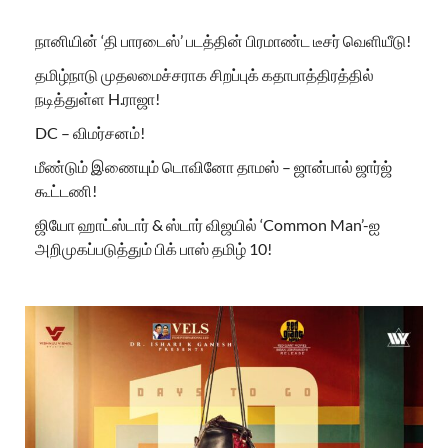
நானியின் ‘தி பாரடைஸ்’ படத்தின் பிரமாண்ட டீசர் வெளியீடு!
தமிழ்நாடு முதலமைச்சராக சிறப்புக் கதாபாத்திரத்தில்
நடித்துள்ள H.ராஜா!
DC – விமர்சனம்!
மீண்டும் இணையும் டொவினோ தாமஸ் – ஜான்பால் ஜார்ஜ்
கூட்டணி!
ஜியோ ஹாட்ஸ்டார் & ஸ்டார் விஜயில் ‘Common Man’-ஐ
அறிமுகப்படுத்தும் பிக் பாஸ் தமிழ் 10!