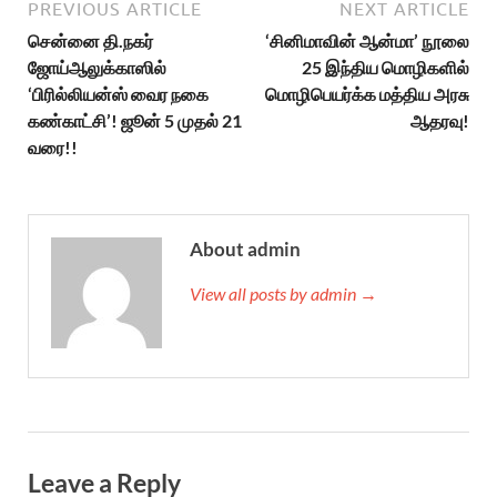
PREVIOUS ARTICLE
NEXT ARTICLE
சென்னை தி.நகர்
‘சினிமாவின் ஆன்மா’ நூலை
ஜோய்ஆலுக்காஸில்
25 இந்திய மொழிகளில்
‘பிரில்லியன்ஸ் வைர நகை
மொழிபெயர்க்க மத்திய அரசு
கண்காட்சி’! ஜூன் 5 முதல் 21
ஆதரவு!
வரை!!
About admin
View all posts by admin →
Leave a Reply