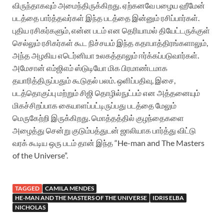
விருந்தாகவும் அமைந்திருக்கிறது. ஏற்கனவே பழைய ஹீமேன்
படத்தை பார்த்தவர்கள் இந்த படத்தை இன்னும் ரசிப்பார்கள்.
புதிய ரசிகர்களும், என்ன படம் என தெரியாமல் தியேட்டருக்குள்
செல்லும் ரசிகர்கள் கூட நிச்சயம் இந்த கதாபாத்திரங்களாலும்,
அந்த அழகிய எடெர்னியா உலகத்தாலும் ஈர்க்கப்படுவார்கள்.
அமேசான் எம்ஜிஎம் ஸ்டுடியோ மிக பிரமாண்டமாக
தயாரித்திருப்பதும் கூடுதல் பலம். ஒளிப்பதிவு, இசை,
படத்தொகுப்பு மற்றும் சிஜி தொழில்நுட்பம் என அத்தனையும்
மிகச்சிறப்பாக கையாளப்பட்டிருப்பது படத்தை மேலும்
மெருகேற்றி இருக்கிறது. மொத்தத்தில் குழந்தைகளை
அழைத்து சென்று குடும்பத்துடன் ஜாலியாக பார்த்து விட்டு
வரக் கூடிய ஒரு படம் தான் இந்த “He-man and The Masters
of the Universe”.
TAGGED
CAMILA MENDES
HE-MAN AND THE MASTERS OF THE UNIVERSE
IDRIS ELBA
NICHOLAS