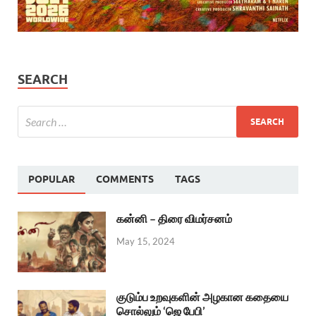
SEARCH
POPULAR
COMMENTS
TAGS
கன்னி – திரை விமர்சனம்
May 15, 2024
குடும்ப உறவுகளின் அழகான கதையை
சொல்லும் ‘ஜெ பேபி’