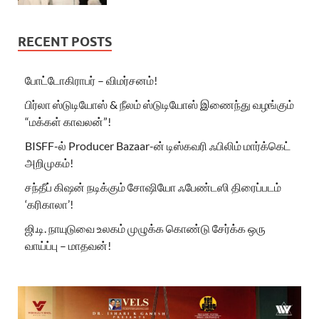
RECENT POSTS
போட்டோகிராபர் – விமர்சனம்!
பிர்லா ஸ்டுடியோஸ் & நீலம் ஸ்டுடியோஸ் இணைந்து வழங்கும்
“மக்கள் காவலன்”!
BISFF-ல் Producer Bazaar-ன் டிஸ்கவரி ஃபிலிம் மார்க்கெட்
அறிமுகம்!
சந்தீப் கிஷன் நடிக்கும் சோஷியோ ஃபேண்டஸி திரைப்படம்
‘கரிகாலா’!
ஜி.டி. நாயுடுவை உலகம் முழுக்க கொண்டு சேர்க்க ஒரு
வாய்ப்பு – மாதவன்!