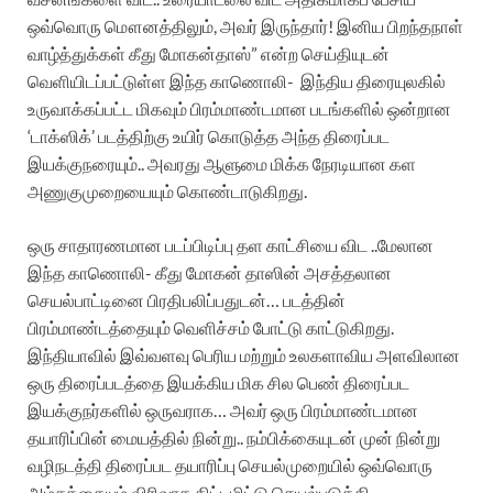
ஒவ்வொரு மௌனத்திலும், அவர் இருந்தார்! இனிய பிறந்தநாள்
வாழ்த்துக்கள் கீது மோகன்தாஸ்” என்ற செய்தியுடன்
வெளியிடப்பட்டுள்ள இந்த காணொலி- இந்திய திரையுலகில்
உருவாக்கப்பட்ட மிகவும் பிரம்மாண்டமான படங்களில் ஒன்றான
‘டாக்ஸிக்’ படத்திற்கு உயிர் கொடுத்த அந்த திரைப்பட
இயக்குநரையும்.. அவரது ஆளுமை மிக்க நேரடியான கள
அணுகுமுறையையும் கொண்டாடுகிறது.‌
ஒரு சாதாரணமான படப்பிடிப்பு தள காட்சியை விட ..மேலான
இந்த காணொலி- கீது மோகன் தாஸின் அசத்தலான
செயல்பாட்டினை பிரதிபலிப்பதுடன்… படத்தின்
பிரம்மாண்டத்தையும் வெளிச்சம் போட்டு காட்டுகிறது.
இந்தியாவில் இவ்வளவு பெரிய மற்றும் உலகளாவிய அளவிலான
ஒரு திரைப்படத்தை இயக்கிய மிக சில பெண் திரைப்பட
இயக்குநர்களில் ஒருவராக… அவர் ஒரு பிரம்மாண்டமான
தயாரிப்பின் மையத்தில் நின்று.. நம்பிக்கையுடன் முன் நின்று
வழிநடத்தி திரைப்பட தயாரிப்பு செயல்முறையில் ஒவ்வொரு
அம்சத்தையும் விரிவாக திட்டமிட்டு செயல்படுத்தி