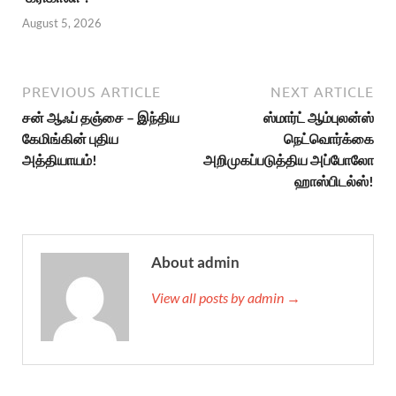
August 5, 2026
PREVIOUS ARTICLE
NEXT ARTICLE
சன் ஆஃப் தஞ்சை – இந்திய
ஸ்மார்ட் ஆம்புலன்ஸ்
கேமிங்கின் புதிய
நெட்வொர்க்கை
அத்தியாயம்!
அறிமுகப்படுத்திய அப்போலோ
ஹாஸ்பிடல்ஸ்!
About admin
View all posts by admin →