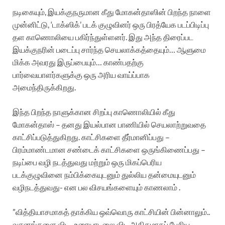
நடிகையும், இயக்குநருமான கீது மோகன்தாஸின் பிறந்த நாளை
முன்னிட்டு, ‘டாக்ஸிக்’ படக் குழுவினர் ஒரு பிரத்யேக படப்பிடிப்பு
தள காணொலியை பகிர்ந்துள்ளனர். இது அந்த திரைப்பட
இயக்குநரின் படைப்பு சார்ந்த செயலாக்கத்தையும்… ஆளுமை
மிக்க அவரது இருப்பையும்… காண்பதற்கு
பார்வையாளர்களுக்கு ஒரு அரிய வாய்ப்பாக
அமைந்திருக்கிறது.
இந்த பிறந்த நாளுக்கான சிறப்பு காணொலியில் கீது
மோகன்தாஸ் – தனது இயல்பான பாணியில் செயலாற்றுவதை
காட்சிப்படுத்துகிறது. காட்சிகளை தீர்மானிப்பது –
பிரம்மாண்டமான சண்டைக் காட்சிகளை ஒருங்கிணைப்பது –
நடிப்பை வழி நடத்துவது மற்றும் ஒரு மிகப்பெரிய
படக்குழுவினை நம்பிக்கையுடனும் துல்லிய தன்மையுடனும்
வழிநடத்துவது- என பல விசயங்களையும் காணலாம் .
”வித்தியாசமாகத் தாக்கிய ஒவ்வொரு காட்சியின் பின்னாலும்..
வசனங்களை விட.. உரையாடலை விட அதிகமாகப் பேசிய