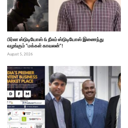
பிர்லா ஸ்டுடியோஸ் & நீலம் ஸ்டுடியோஸ் இணைந்து
வழங்கும் “மக்கள் காவலன்”!
August 5, 2026