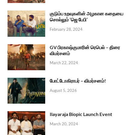
குடும்ப உறவுகளின் அழகான கதையை
சொல்லும் ‘ஜெ பேபி’
February 28, 2024
GV பிரகாஷ்குமாரின் ரெபெல் – திரை
விமர்சனம்
March 22, 2024
போட்டோகிராபர் – விமர்சனம்!
August 5, 2026
Ilayaraja Biopic Launch Event
March 20, 2024