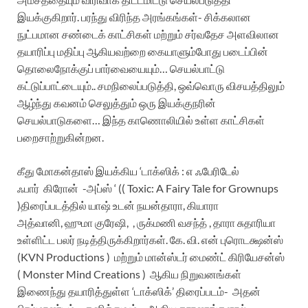
இயக்குகிறார். பரந்து விரிந்த அரங்கங்கள்- சிக்கலான
நுட்பமான சண்டைக் காட்சிகள் மற்றும் சர்வதேச அளவிலான
தயாரிப்பு மதிப்பு ஆகியவற்றை கையாளும்போது படைப்பின்
தொலைநோக்குப் பார்வையையும்… செயல்பாட்டு
கட்டுப்பாட்டையும்.. சமநிலைப்படுத்தி, ஒவ்வொரு விசயத்திலும்
ஆழ்ந்து கவனம் செலுத்தும் ஒரு இயக்குநரின்
செயல்பாடுகளை… இந்த காணொலியில் உள்ள காட்சிகள்
பறைசாற்றுகின்றன.
கீது மோகன்தாஸ் இயக்கிய ‘டாக்ஸிக் : எ ஃபேரிடேல்
ஃபார் கிரோன் -அப்ஸ் ‘ (( Toxic: A Fairy Tale for Grownups
)திரைப்படத்தில் யாஷ் உடன் நயன்தாரா, கியாரா
அத்வானி, ஹுமா குரேஷி, , ருக்மணி வசந்த் , தாரா சுதாரியா
உள்ளிட்ட பலர் நடித்திருக்கிறார்கள். கே. வி. என் புரொடக்ஷன்ஸ்
(KVN Productions ) மற்றும் மான்ஸ்டர் மைண்ட் கிரியேசன்ஸ்
( Monster Mind Creations ) ஆகிய நிறுவனங்கள்
இணைந்து தயாரித்துள்ள ‘டாக்ஸிக்’ திரைப்படம்- அதன்