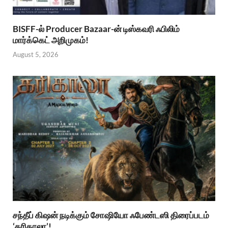
BISFF-ல் Producer Bazaar-ன் டிஸ்கவரி ஃபிலிம்
மார்க்கெட் அறிமுகம்!
August 5, 2026
சந்தீப் கிஷன் நடிக்கும் சோஷியோ ஃபேண்டஸி திரைப்படம்
‘கரிகாலா’!