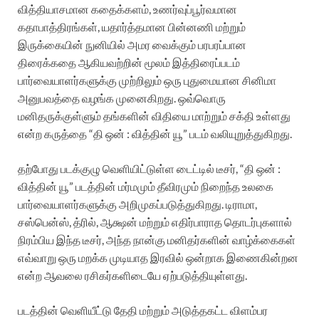
வித்தியாசமான கதைக்களம், உணர்வுப்பூர்வமான
கதாபாத்திரங்கள், யதார்த்தமான பின்னணி மற்றும்
இருக்கையின் நுனியில் அமர வைக்கும் பரபரப்பான
திரைக்கதை ஆகியவற்றின் மூலம் இத்திரைப்படம்
பார்வையாளர்களுக்கு முற்றிலும் ஒரு புதுமையான சினிமா
அனுபவத்தை வழங்க முனைகிறது. ஒவ்வொரு
மனிதருக்குள்ளும் தங்களின் விதியை மாற்றும் சக்தி உள்ளது
என்ற கருத்தை “தி ஒன் : வித்தின் யூ” படம் வலியுறுத்துகிறது.
தற்போது படக்குழு வெளியிட்டுள்ள டைட்டில் டீசர், “தி ஒன் :
வித்தின் யூ” படத்தின் மர்மமும் தீவிரமும் நிறைந்த உலகை
பார்வையாளர்களுக்கு அறிமுகப்படுத்துகிறது. டிராமா,
சஸ்பென்ஸ், த்ரில், ஆக்ஷன் மற்றும் எதிர்பாராத தொடர்புகளால்
நிரம்பிய இந்த டீசர், அந்த நான்கு மனிதர்களின் வாழ்க்கைகள்
எவ்வாறு ஒரு மறக்க முடியாத இரவில் ஒன்றாக இணைகின்றன
என்ற ஆவலை ரசிகர்களிடையே ஏற்படுத்தியுள்ளது.
படத்தின் வெளியீட்டு தேதி மற்றும் அடுத்தகட்ட விளம்பர