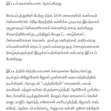
இப்படம் சுவாரஸ்யமாக ஆராய்கிறது.
கோயம்புத்தூரின் மேற்கு தொடர்ச்சி மலைகளின் கண்கவர்
பின்னணியில் அதே நேரத்தில் கணிக்க முடியாத இயற்கைச்
சூழலையும் பின்னணியாகக் கொண்டு கதை நகர்கிறது.
சிவராத்திரியன்று, முற்றிலும் வேறுபட்ட வாழ்க்கைப்
பின்னணிகளை கொண்ட நான்கு மனிதர்கள், எதிர்பாராத
சம்பவங்களின் தொடர் மூலம் எவ்வாறு ஒரு அசாதாரணமான
நிகழ்வுகளுக்குள் இழுக்கப்படுகிறார்கள் என்பதை இப்படம்
பேசுகிறது.
இப்படத்தில் வித்தியாசமான கதைகளை தேர்வு செய்து
நடிக்கும் லிஜோமோல் ஜோஸ் முன்னணி கதாபாத்திரத்தில்
நடிக்கிறார். அவருடன் ”பருத்திவீரன்” சரவணன், பாவல்
நவகீதன் மற்றும் நமிதா கிருஷ்ணமூர்த்தி ஆகியோர் முக்கிய
வேடங்களில் நடித்துள்ளனர். மேலும் கீதா கைலாசம், பிரவீன்
ராஜா, ராஜீவ் ஆனந்த், கணேசன் களியமூர்த்தி, ஜே.எஸ். கவி,
ஸ்ரீதர், ஆதிரா, பொற்கொடி, அனுபமா உன்னி, ஹீனா ரத்தோர்