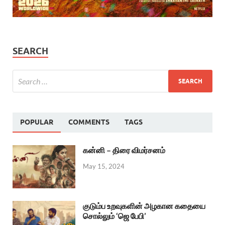
SEARCH
POPULAR
COMMENTS
TAGS
கன்னி – திரை விமர்சனம்
May 15, 2024
குடும்ப உறவுகளின் அழகான கதையை
சொல்லும் ‘ஜெ பேபி’