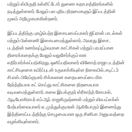
மற்றும் ஸ்மிருதி உள்ளிட்டோர் துணை கதாபாத்திரங்களில்
நடித்துள்ளனர். மேலும் பல புதிய திறமைகளும் இப்படத்தின்
மூலம் அறிமுகமாகின்றனர்.
இப்படத்திற்கு புகழ்பெற்ற இசையமைப்பாளர் ஜிப்ரான் பாடல்கள்
மற்றும் பின்னணி இசையமைத்துள்ளார். அவரது இசை,
படத்தின் உணர்வுப்பூர்வமான காட்சிகள் மற்றும் பரபரப்பான
திரைக்கதைக்கு மேலும் வலுசேர்க்கும் என
எதிர்பார்க்கப்படுகிறது. ஒளிப்பதிவாளர் வினோத் ராஜா படத்தின்
காட்சியுலகை உயிர்ப்புடன் உருவாக்கியுள்ள நிலையில், எடிட்டர்
சி.எஸ். பிரேம்குமார் சிக்கலான கதையமைப்பை மிக
நேர்த்தியாக கட் செய்து காட்கிகளை திறமையாக
வடிவமைத்துள்ளார். கலை இயக்குநர் ஸ்ரீகாந்த் கோபால்,
ஆடியோகிராபர் எம்.ஆர். ராஜகிருஷ்ணன் மற்றும் விஎஃப்எக்ஸ்
மேற்பார்வையாளர் ஏ. முத்துக்குமரன் ஆகியோரும் இணைந்து
இத்திரைப்படத்திற்கு செழுமையான ஒரு சினிமா அனுபவத்தை
வழங்கியுள்ளனர்.