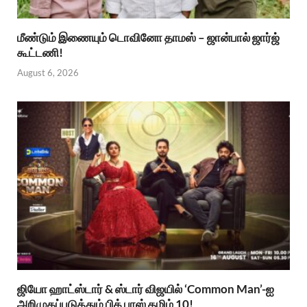
மீண்டும் இணையும் டொவினோ தாமஸ் – ஜான்பால் ஜார்ஜ்
கூட்டணி!
August 6, 2026
ஜியோ ஹாட்ஸ்டார் & ஸ்டார் விஜயில் ‘Common Man’-ஐ
அறிமுகப்படுத்தும் பிக் பாஸ் தமிழ் 10!