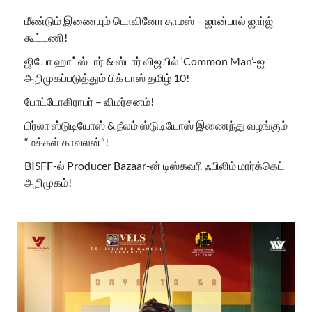
மீண்டும் இணையும் டொவினோ தாமஸ் – ஜான்பால் ஜார்ஜ்
கூட்டணி!
ஜியோ ஹாட்ஸ்டார் & ஸ்டார் விஜயில் ‘Common Man’-ஐ
அறிமுகப்படுத்தும் பிக் பாஸ் தமிழ் 10!
போட்டோகிராபர் – விமர்சனம்!
பிர்லா ஸ்டுடியோஸ் & நீலம் ஸ்டுடியோஸ் இணைந்து வழங்கும்
“மக்கள் காவலன்”!
BISFF-ல் Producer Bazaar-ன் டிஸ்கவரி ஃபிலிம் மார்க்கெட்
அறிமுகம்!