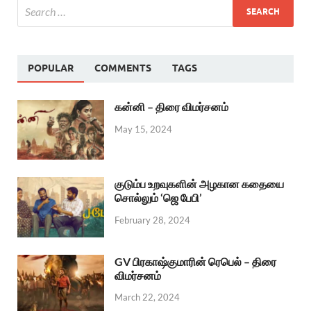
POPULAR
COMMENTS
TAGS
கன்னி – திரை விமர்சனம்
May 15, 2024
குடும்ப உறவுகளின் அழகான கதையை
சொல்லும் ‘ஜெ பேபி’
February 28, 2024
GV பிரகாஷ்குமாரின் ரெபெல் – திரை
விமர்சனம்
March 22, 2024