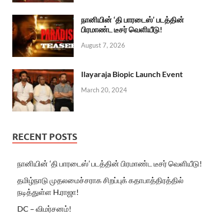
நானியின் ‘தி பாரடைஸ்’ படத்தின்
பிரமாண்ட டீசர் வெளியீடு!
August 7, 2026
Ilayaraja Biopic Launch Event
March 20, 2024
RECENT POSTS
நானியின் ‘தி பாரடைஸ்’ படத்தின் பிரமாண்ட டீசர் வெளியீடு!
தமிழ்நாடு முதலமைச்சராக சிறப்புக் கதாபாத்திரத்தில்
நடித்துள்ள H.ராஜா!
DC – விமர்சனம்!