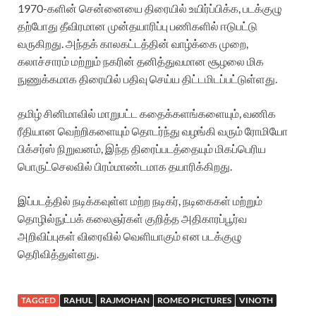
1970-களின் சென்னையை திரையில் உயிர்ப்பிக்க, படக்குழு
தற்போது தீவிரமான முன்தயாரிப்பு பணிகளில் ஈடுபட்டு
வருகிறது. அந்தக் காலகட்டத்தின் வாழ்க்கை முறை,
கலாச்சாரம் மற்றும் நகரின் தனித்துவமான சூழலை மிக
நுணுக்கமாக திரையில் பதிவு செய்ய திட்டமிடப்பட்டுள்ளது.
தமிழ் சினிமாவில் மாறுபட்ட கதைக்களங்களையும், வணிக
ரீதியான வெற்றிகளையும் தொடர்ந்து வழங்கி வரும் ரோமியோ
பிக்சர்ஸ் நிறுவனம், இந்த திரைப்படத்தையும் மிகப்பெரிய
பொருட்செலவில் பிரம்மாண்டமாக தயாரிக்கிறது.
இப்படத்தில் நடிக்கவுள்ள மற்ற நடிகர், நடிகைகள் மற்றும்
தொழில்நுட்பக் கலைஞர்கள் குறித்த அதிகாரப்பூர்வ
அறிவிப்புகள் விரைவில் வெளியாகும் என படக்குழு
தெரிவித்துள்ளது.
TAGGED
RAHUL
RAJMOHAN
ROMEO PICTURES
VINOTH