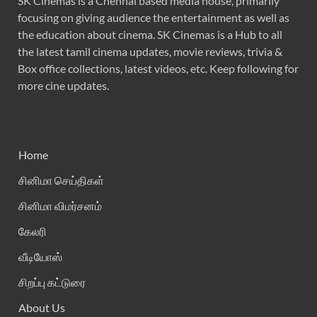
SK Cinemas is a Chennai based media house, primarily
focusing on giving audience the entertainment as well as
the education about cinema. SK Cinemas is a Hub to all
the latest tamil cinema updates, movie reviews, trivia &
Box office collections, latest videos, etc. Keep following for
more cine updates.
Home
சினிமா செய்திகள்
சினிமா விமர்சனம்
கேலரி
வீடியோஸ்
சிறப்பு கட்டுரை
About Us