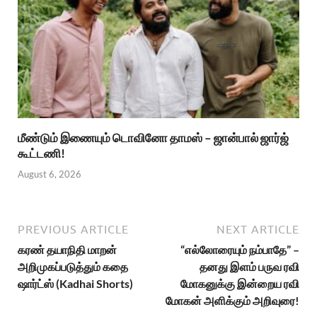
மீண்டும் இணையும் டொவினோ தாமஸ் – ஜான்பால் ஜார்ஜ்
கூட்டணி!
August 6, 2026
PREVIOUS ARTICLE
NEXT ARTICLE
கரண் தயாநிதி மாறன்
“எல்லோரையும் நம்பாதே” –
அறிமுகப்படுத்தும் கதை
தனது இளம் பருவ ரவி
ஷார்ட்ஸ் (Kadhai Shorts)
மோகனுக்கு இன்றைய ரவி
மோகன் அளிக்கும் அறிவுரை!