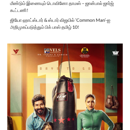
மீண்டும் இணையும் டொவினோ தாமஸ் – ஜான்பால் ஜார்ஜ்
கூட்டணி!
ஜியோ ஹாட்ஸ்டார் & ஸ்டார் விஜயில் ‘Common Man’-ஐ
அறிமுகப்படுத்தும் பிக் பாஸ் தமிழ் 10!