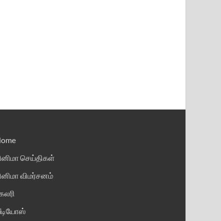
Home
ினிமா செய்திகள்
ினிமா விமர்சனம்
ேலரி
ீடியோஸ்