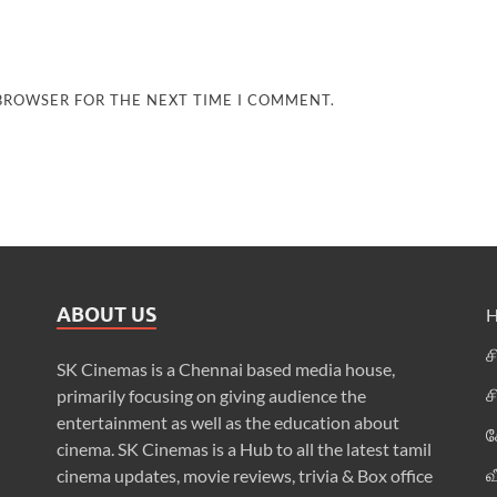
 BROWSER FOR THE NEXT TIME I COMMENT.
ABOUT US
ச
SK Cinemas is a Chennai based media house,
ச
primarily focusing on giving audience the
entertainment as well as the education about
க
cinema. SK Cinemas is a Hub to all the latest tamil
வ
cinema updates, movie reviews, trivia & Box office