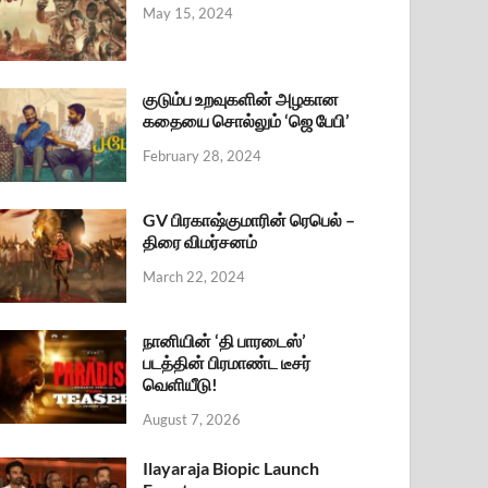
May 15, 2024
குடும்ப உறவுகளின் அழகான
கதையை சொல்லும் ‘ஜெ பேபி’
February 28, 2024
GV பிரகாஷ்குமாரின் ரெபெல் –
திரை விமர்சனம்
March 22, 2024
நானியின் ‘தி பாரடைஸ்’
படத்தின் பிரமாண்ட டீசர்
வெளியீடு!
August 7, 2026
Ilayaraja Biopic Launch