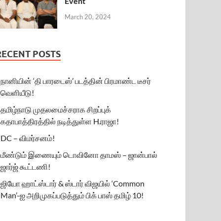
Event
March 20, 2024
RECENT POSTS
நானியின் ‘தி பாரடைஸ்’ படத்தின் பிரமாண்ட டீசர்
வெளியீடு!
தமிழ்நாடு முதலமைச்சராக சிறப்புக்
கதாபாத்திரத்தில் நடித்துள்ள H.ராஜா!
DC – விமர்சனம்!
மீண்டும் இணையும் டொவினோ தாமஸ் – ஜான்பால்
ஜார்ஜ் கூட்டணி!
ஜியோ ஹாட்ஸ்டார் & ஸ்டார் விஜயில் ‘Common
Man’-ஐ அறிமுகப்படுத்தும் பிக் பாஸ் தமிழ் 10!