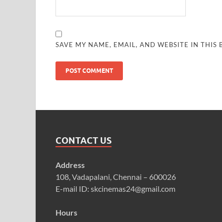
SAVE MY NAME, EMAIL, AND WEBSITE IN THIS
CONTACT US
Address
108, Vadapalani, Chennai – 600026
E-mail ID: skcinemas24@gmail.com
Hours