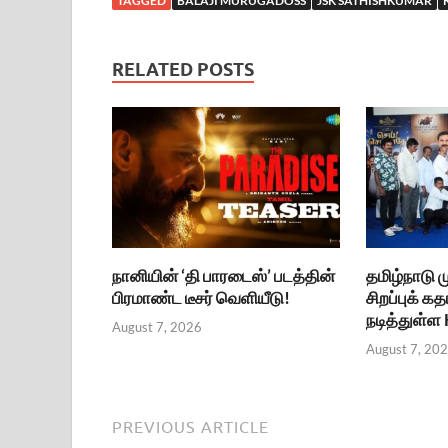
TAGGED
BALAJI MURUGADOSS
JSK SATHISHKUMAR
RELATED POSTS
நானியின் ‘தி பாரடைஸ்’ படத்தின்
தமிழ்நாடு
பிரமாண்ட டீசர் வெளியீடு!
சிறப்புக் கத
நடித்துள்ள
August 7, 2026
August 7, 20
PREVIOUS ARTICLE