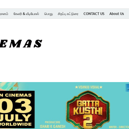
ர்சனம்
கேலரி & வீடியோஸ்
பொது
சிறப்பு கட்டுரை
CONTACT US
About Us
SK Cinemas