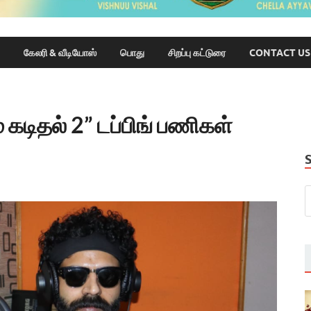
கேலரி & வீடியோஸ்
பொது
சிறப்பு கட்டுரை
CONTACT US
் கடிதல் 2” டப்பிங் பணிகள்