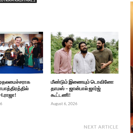
KUTRAM KADITHAL 2
 முதலமைச்சராக
மீண்டும் இணையும் டொவினோ
ாபாத்திரத்தில்
தாமஸ் – ஜான்பால் ஜார்ஜ்
 H.ராஜா!
கூட்டணி!
26
August 6, 2026
NEXT ARTICLE