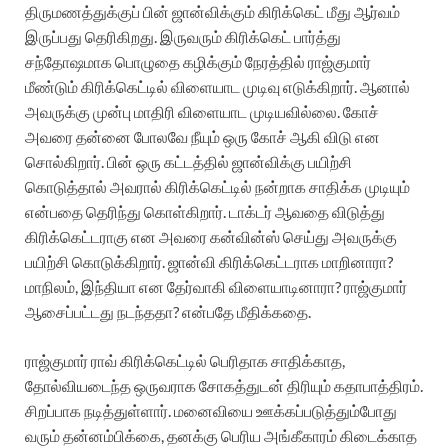
திருமணத்துக்குப் பின் ஜான்விக்கும் கிரிக்கெட் மீது ஆர்வம்
இருப்பது தெரிகிறது. இருவரும் கிரிக்கெட் பார்த்து
சந்தோஷமாக பொழுதை கழிக்கும் நேரத்தில் ராஜ்குமார்
மீண்டும் கிரிக்கெட்டில் விளையாட முடிவு எடுக்கிறார். ஆனால்
அவருக்கு முன்பு மாதிரி விளையாட முடியவில்லை. கோச்
அவரை தன்னை போலவே நீயும் ஒரு கோச் ஆகி விடு என
சொல்கிறார். பின் ஒரு கட்டத்தில் ஜான்விக்கு பயிற்சி
கொடுத்தால் அவரால் கிரிக்கெட்டில் நன்றாக சாதிக்க முடியும்
என்பதை தெரிந்து கொள்கிறார். டாக்டர் ஆவதை விடுத்து
கிரிக்கெட்டராகு என அவரை கன்வின்ஸ் செய்து அவருக்கு
பயிற்சி கொடுக்கிறார். ஜான்வி கிரிக்கெட்டராக மாறினாரா?
மாநிலம், இந்தியா என தேர்வாகி விளையாடினாரா? ராஜ்குமார்
ஆசைப்பட்டது நடந்ததா? என்பதே மீதிக்கதை.
ராஜ்குமார் ராவ் கிரிக்கெட்டில் பெரிதாக சாதிக்காத,
தோல்வியடைந்த ஒருவராக சோகத்துடன் திரியும் கதாபாத்திரம்.
சிறப்பாக நடித்துள்ளார். மனைவியை ஊக்கப்படுத்தும்போது
வரும் தன்னம்பிக்கை, தனக்கு பெரிய அங்கீகாரம் கிடைக்காத