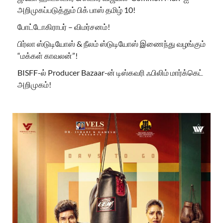
அறிமுகப்படுத்தும் பிக் பாஸ் தமிழ் 10!
போட்டோகிராபர் – விமர்சனம்!
பிர்லா ஸ்டுடியோஸ் & நீலம் ஸ்டுடியோஸ் இணைந்து வழங்கும்
“மக்கள் காவலன்”!
BISFF-ல் Producer Bazaar-ன் டிஸ்கவரி ஃபிலிம் மார்க்கெட்
அறிமுகம்!