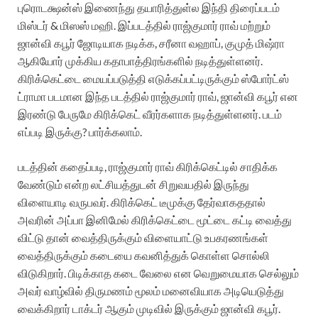
புரொடக்ஷன்ஸ் இணைந்து தயாரித்துள்ல இந்தி திரைப்படம்
மிஸ்டர் & மிஸஸ் மஹி. இப்படத்தில் ராஜ்குமார் ராவ் மற்றும்
ஜான்வி கபூர் ஜோடியாக நடிக்க, சரீனா வஹாப், குமுத் மிஷ்ரா
ஆகியோர் முக்கிய கதாபாத்திரங்களில் நடித்துள்ளனர்.
கிரிக்கெட்டை மையப்படுத்தி எடுக்கப்பட்டிருக்கும் ஸ்போர்ட்ஸ்
ட்ராமா படமான இந்த படத்தில் ராஜ்குமார் ராவ், ஜான்வி கபூர் என
இரண்டு பேருமே கிரிக்கெட் வீரர்களாக நடித்துள்ளனர். படம்
எப்படி இருக்கு? பார்க்கலாம்.
படத்தின் கதைப்படி, ராஜ்குமார் ராவ் கிரிக்கெட்டில் சாதிக்க
வேண்டும் என்ற லட்சியத்துடன் சிறுவயதில் இருந்து
விளையாடி வருபவர். கிரிக்கெட் டீமுக்கு தேர்வாகததால்
அவரின் அப்பா இனிமேல் கிரிக்கெட்டை மூட்டை கட்டி வைத்து
விட்டு தான் வைத்திருக்கும் விளையாட்டு உபகரணங்கள்
வைத்திருக்கும் கடையை கவனித்துக் கொள்ள சொல்லி
விடுகிறார். பிடிக்காத கடை வேலை என வெறுமையாக செல்லும்
அவர் வாழ்வில் திருமணம் மூலம் மனைவியாக அடியெடுத்து
வைக்கிறார் டாக்டர் ஆகும் முடிவில் இருக்கும் ஜான்வி கபூர்.