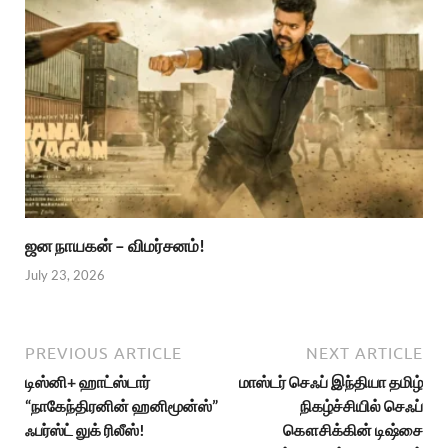
ஜன நாயகன் – விமர்சனம்!
July 23, 2026
PREVIOUS ARTICLE
NEXT ARTICLE
டிஸ்னி+ ஹாட்ஸ்டார்
மாஸ்டர் செஃப் இந்தியா தமிழ்
“நாகேந்திரனின் ஹனிமூன்ஸ்”
நிகழ்ச்சியில் செஃப்
ஃபர்ஸ்ட் லுக் ரிலீஸ்!
கௌசிக்கின் டிஷ்சை