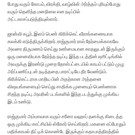
போது வரும் கோபம், விரக்தி, வாழ்வின் அர்த்தம் புரியும்போது
வரும் தெளிந்த மனநிலை என நடிப்பில்
அட்டகாசப்படுத்தியுள்ளார்.
ஜான்வி கபூர், இளம் பெண் கிரிக்கெட் வீராங்கணையாக
கலக்கி எடுத்திருக்கிறார். ராஜ்குமார் ராவ் நேர்மைக்காகவே
அவரை திருமணம் செய்து உண்மையான காதலுடன் இருக்கும்
ஒரு மனைவியாக தேர்ந்த நடிப்பு. இந்த படத்தின் ஷூட்டிங்கில்
அவருக்கு இரண்டு முறை தோள்பட்டையில் காயம் பட்டும் முழு
அர்ப்பணிப்புடன் நடித்ததை பாராட்டியே தீர வேண்டும்.
கிரிக்கெட்டராக மாறிய பின் அதற்கான அத்தனை
விஷயங்களையும் செய்து சாதிக்க முனையும் பெண்ணாக
சிறந்த நடிப்பு. அவரின் படங்களில் இந்த படத்துக்கு முக்கிய
இடம் உண்டு.
ராஜ்குமார் அம்மாவாக வரும் சரீனா வஹாப் தனக்கு கிடைத்த
ஒரு முக்கிய காட்சியில் ஸ்கோர் செய்கிறார். மகனை எப்போதும்
மதிக்காமல் திட்டிக் கொண்டே இருக்கும் கதாபாத்திரத்தில்