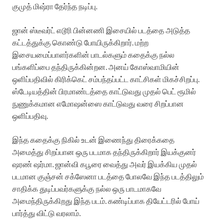
குமுத் மிஷ்ரா தேர்ந்த நடிப்பு.
ஜான் ஸ்டீவர்ட் எடூரி பின்னணி இசையில் படத்தை அடுத்த
கட்டத்துக்கு கொண்டு போயிருக்கிறார். மற்ற
இசையமைப்பாளர்களின் பாடல்களும் கதைக்கு நல்ல
பங்களிப்பை தந்திருக்கின்றன. அனய் கோஸ்வாமியின்
ஒளிப்பதிவில் கிரிக்கெட் சம்பந்தப்பட்ட காட்சிகள் மிகச்சிறப்பு.
ஸ்டேடியத்தின் பிரமாண்டத்தை காட்டுவது முதல் பெட் ரூமில்
நுணுக்கமான எமோஷன்ஸை காட்டுவது வரை சிறப்பான
ஒளிப்பதிவு.
இந்த கதைக்கு நிகில் உடன் இணைந்து திரைக்கதை
அமைத்து சிறப்பான ஒரு படமாக தந்திருக்கிறார் இயக்குனர்
ஷரண் ஷர்மா. ஜான்வி கபூரை வைத்து அவர் இயக்கிய முதல்
படமான குஞ்சன் சக்ஸேனா படத்தை போலவே இந்த படத்திலும்
சாதிக்க துடிப்பவர்களுக்கு நல்ல ஒரு பாடமாகவே
அமைந்திருக்கிறது இந்த படம். கண்டிப்பாக தியேட்டரில் போய்
பார்த்து விட்டு வரலாம்.