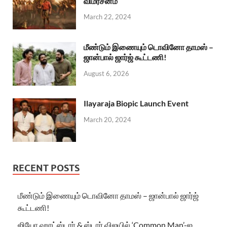
விமர்சனம்
March 22, 2024
மீண்டும் இணையும் டொவினோ தாமஸ் –
ஜான்பால் ஜார்ஜ் கூட்டணி!
August 6, 2026
Ilayaraja Biopic Launch Event
March 20, 2024
RECENT POSTS
மீண்டும் இணையும் டொவினோ தாமஸ் – ஜான்பால் ஜார்ஜ்
கூட்டணி!
ஜியோ ஹாட்ஸ்டார் & ஸ்டார் விஜயில் ‘Common Man’-ஐ