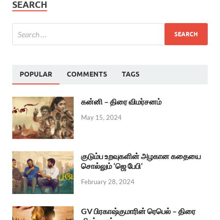
SEARCH
POPULAR
COMMENTS
TAGS
கன்னி – திரை விமர்சனம்
May 15, 2024
குடும்ப உறவுகளின் அழகான கதையை
சொல்லும் ‘ஜெ பேபி’
February 28, 2024
GV பிரகாஷ்குமாரின் ரெபெல் – திரை