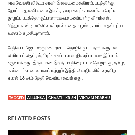
நாகவெல்லி வித்யா சாகர் இசையமைக்கிறார். படத்திற்கு
தோட்டா தரணி கலை இயக்குனராகவும், சாணக்யா ரெட்டி
தூறுப்பு படத்தொகுப்பாளராகவும் பணியாற்றுகிறார்கள்.
சிந்தாகிண்டி ஸ்ரீனிவாஸ் ராவ் கதை வழங்க, சாய் மாதவ் புர்ரா
வசனம் எழுதியுள்ளார்.
அதிக பட்ஜெட் மற்றும் உயர்மட்ட தொழில்நுட்ப தரங்களுடன்
பெரிய பட்ஜெட்டில், பிரம்மாண்டமான திரைப்படமாக இப்படம்
உருவாகிறது. இந்த பான் இந்தியா திரைப்படம் தெலுங்கு, தமிழ்,
கன்னடம், மலையாளம் மற்றும் இந்தி மொழிகளில் வருகிற
ஏப்ரல் 18 ஆம் தேதி வெளியாகவுள்ளது.
TAGGED
ANUSHKA
GHAATI
KRISH
VIKRAM PRABHU
RELATED POSTS