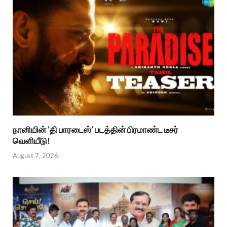
நானியின் ‘தி பாரடைஸ்’ படத்தின் பிரமாண்ட டீசர்
வெளியீடு!
August 7, 2026