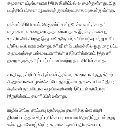
அழகான வீடியோவாக இந்த கிளிம்ப்ஸ் அமைந்துள்ளது. இது
படத்தின் மீதான ஆவலைத் தூண்டுவதாக அமைந்துள்ளது.
விக்டிம், கிரிமினல், லெஜண்ட் என்ற டேக்லைன், “காதி”
வழக்கமான கதையைத் தாண்டியதாக இருக்கும் என்று
உறுதியளிக்கிறது; இது மனிதநேயம், உயிர்வாழ்வு மற்றும் மீட்பு
பற்றிய ஆய்வாக உள்ளது. க்ரிஷின் இயக்கத்தில் ஒரு மாறுபட்ட
அனுபவத்தை பார்வையாளர்கள் எதிர்பார்க்கலாம். இது சரி
தவறுகளுக்கு அப்பாற்பட்ட வரலாற்று நாயகியின் கதை.
காதி ஒரு க்ரிப்பிங் ஆக்‌ஷன் த்ரில்லராக உருவாகிறது, க்ரிஷ்
அனுஷ்காவை முன்னெப்போதும் இல்லாத வகையில் அதிரடி
ஆக்சன் நாயகியாக வழங்கவுள்ளார். இப்படம் தற்போது
இறுதிக்கட்ட தயாரிப்பில் உள்ளது.
ராஜீவ் ரெட்டி, சாய்பாபு ஜகர்லமுடி தயாரித்துள்ள காதி
திரைப்படத்தில் சிறப்பு மிக்க பிரபலமான தொழில்நுட்பக் குழு
உள்ளது. மனோஜ் ரெட்டி கடசானி ஒளிப்பதிவு செய்ய,