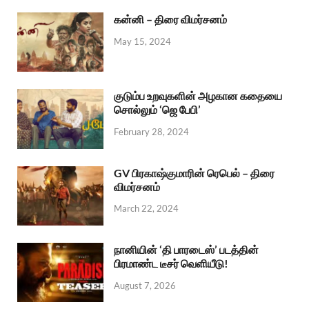
கன்னி – திரை விமர்சனம்
May 15, 2024
குடும்ப உறவுகளின் அழகான கதையை
சொல்லும் ‘ஜெ பேபி’
February 28, 2024
GV பிரகாஷ்குமாரின் ரெபெல் – திரை
விமர்சனம்
March 22, 2024
நானியின் ‘தி பாரடைஸ்’ படத்தின்
பிரமாண்ட டீசர் வெளியீடு!
August 7, 2026