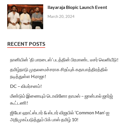
Ilayaraja Biopic Launch Event
March 20, 2024
RECENT POSTS
நானியின் ‘தி பாரடைஸ்’ படத்தின் பிரமாண்ட டீசர் வெளியீடு!
தமிழ்நாடு முதலமைச்சராக சிறப்புக் கதாபாத்திரத்தில்
நடித்துள்ள H.ராஜா!
DC – விமர்சனம்!
மீண்டும் இணையும் டொவினோ தாமஸ் – ஜான்பால் ஜார்ஜ்
கூட்டணி!
ஜியோ ஹாட்ஸ்டார் & ஸ்டார் விஜயில் ‘Common Man’-ஐ
அறிமுகப்படுத்தும் பிக் பாஸ் தமிழ் 10!