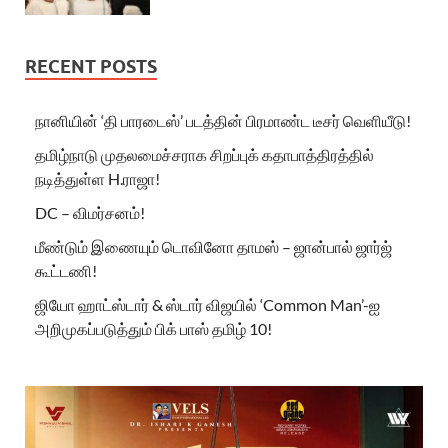
RECENT POSTS
நானியின் ‘தி பாரடைஸ்’ படத்தின் பிரமாண்ட டீசர் வெளியீடு!
தமிழ்நாடு முதலமைச்சராக சிறப்புக் கதாபாத்திரத்தில்
நடித்துள்ள H.ராஜா!
DC – விமர்சனம்!
மீண்டும் இணையும் டொவினோ தாமஸ் – ஜான்பால் ஜார்ஜ்
கூட்டணி!
ஜியோ ஹாட்ஸ்டார் & ஸ்டார் விஜயில் ‘Common Man’-ஐ
அறிமுகப்படுத்தும் பிக் பாஸ் தமிழ் 10!