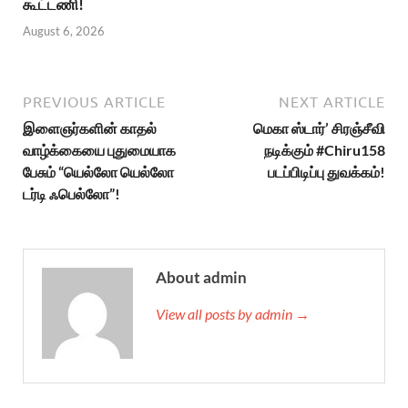
கூட்டணி!
August 6, 2026
PREVIOUS ARTICLE
NEXT ARTICLE
இளைஞர்களின் காதல்
மெகா ஸ்டார்’ சிரஞ்சீவி
வாழ்க்கையை புதுமையாக
நடிக்கும் #Chiru158
பேசும் “யெல்லோ யெல்லோ
படப்பிடிப்பு துவக்கம்!
டர்டி ஃபெல்லோ”!
About admin
View all posts by admin →