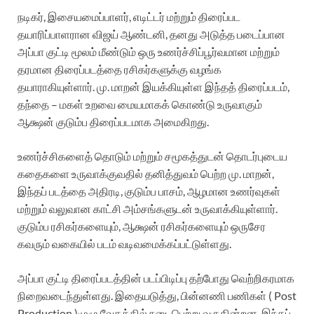
நடிகர், இசையமைப்பாளர், எடிட்டர் மற்றும் திரைப்பட
தயாரிப்பாளரான விஜய் ஆண்டனி, தனது அடுத்த படைப்பான
அப்பா குட்டி மூலம் மீண்டும் ஒரு உணர்ச்சிப்பூர்வமான மற்றும்
தரமான திரைப்படத்தை ரசிகர்களுக்கு வழங்க
தயாராகியுள்ளார். மு. மாறன் இயக்கியுள்ள இந்தத் திரைப்படம்,
தந்தை – மகள் உறவை மையமாகக் கொண்டு உருவாகும்
ஆக்ஷன் குடும்ப திரைப்படமாக அமைகிறது.
உணர்ச்சிகளைத் தொடும் மற்றும் சமூகத்துடன் தொடர்புடைய
கதைகளை உருவாக்குவதில் தனித்துவம் பெற்ற மு. மாறன்,
இந்தப் படத்தை அதிரடி, குடும்ப பாசம், ஆழமான உணர்வுகள்
மற்றும் வலுவான காட்சி அம்சங்களுடன் உருவாக்கியுள்ளார்.
குடும்ப ரசிகர்களையும், ஆக்ஷன் ரசிகர்களையும் ஒருசேர
கவரும் வகையில் படம் வடிவமைக்கப்பட்டுள்ளது.
அப்பா குட்டி திரைப்படத்தின் படப்பிடிப்பு தற்போது வெற்றிகரமாக
நிறைவடைந்துள்ளது. இதையடுத்து, பின்னணி பணிகள் ( Post
Production )முழு வேகத்தில் நடைபெற்று வருகின்றன. இந்தப்