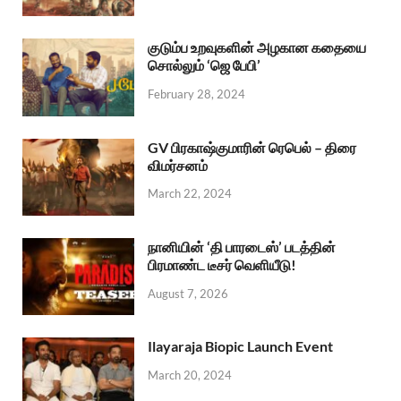
குடும்ப உறவுகளின் அழகான கதையை
சொல்லும் ‘ஜெ பேபி’
February 28, 2024
GV பிரகாஷ்குமாரின் ரெபெல் – திரை
விமர்சனம்
March 22, 2024
நானியின் ‘தி பாரடைஸ்’ படத்தின்
பிரமாண்ட டீசர் வெளியீடு!
August 7, 2026
Ilayaraja Biopic Launch Event
March 20, 2024