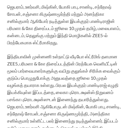
ஜெயராம், ஊர்வசி, மிஷ்கின், யோகி பாபு, சாண்டி, சந்தோஷ்
சோபன், சஞ்சனா கிருஷ்ணமூர்த்தி மற்றும் அனந்திகா
சனில்குமார் ஆகியோர் நடித்துள்ள இயக்குநர் பாண்டிராஜின்
பரிமளா & கோ திரைப்படம் ஜூலை 10 முதல் தமிழ், மலையாளம்,
கன்னடம், தெலுங்கு மற்றும் இந்தி மொழிகளில் ZEE5-ல்
பிரத்யேகமாக ஸ்ட்ரீமாகிறது.
இந்தியாவின் முன்னணி உள்நாட்டு வீடியோ ஸ்ட்ரீமிங் தளமான
ZEE5, பரிமளா & கோ திரைப்படத்தின் பிரத்யேக வெளியீட்டின்
மூலம் பார்வையாளர்களுக்கு வயிறு குலுங்கச் சிரிக்க வைக்கும்
குடும்ப பொழுதுபோக்கு அனுபவத்தை ஜூலை 10 முதல்
வழங்கத் தயாராக உள்ளது. பிரபல இயக்குநர் பாண்டிராஜ் எழுதி
இயக்கியுள்ள இப்படத்தை, லைகா புரொடக்ஷன்ஸ் நிறுவனம்
பசங்கா புரொடக்ஷன்ஸுடன் இணைந்து தயாரித்துள்ளது.
ஜெயராம், ஊர்வசி ஆகியோருடன் மிஷ்கின், யோகி பாபு, சாண்டி,
சந்தோஷ் சோபன், சஞ்சனா கிருஷ்ணமூர்த்தி, அனந்திகா
சனில்குமார் உள்ளிட்ட பலர் இணைந்து நடித்துள்ளனர். இப்படம்
தமிழ், மலையாளம், கன்னடம், தெலுங்கு மற்றும் இந்தி