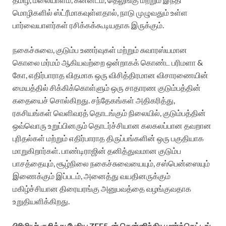
மொழிகளில் ஸ்ட்ரீமாகவுள்ளதால், நாடு முழுவதும் உள்ள
பார்வையாளர்கள் ரசிக்கக்கூடியதாக இருக்கும்.
நகைச்சுவை, குடும்ப உணர்வுகள் மற்றும் சுவாரஸ்யமான
கொலை மர்மம் ஆகியவற்றை ஒன்றாகக் கொண்ட பரிமளா &
கோ, எதிர்பாராத விதமாக ஒரு விசித்திரமான விசாரணையின்
மையத்தில் சிக்கிக்கொள்ளும் ஒரு சாதாரண குடும்பத்தின்
கதையைச் சொல்கிறது. சந்தேகங்கள் அதிகரித்து,
ரகசியங்கள் வெளிவரத் தொடங்கும் நிலையில், குடும்பத்தின்
ஒவ்வொரு உறுப்பினரும் தொடர்ச்சியான கலகலப்பான தவறான
புரிதல்கள் மற்றும் எதிர்பாராத திருப்பங்களின் ஒரு பகுதியாக
மாறுகிறார்கள். பாண்டிராஜின் தனித்துவமான குடும்ப
பாசத்தையும், சூழ்நிலை நகைச்சுவையையும், சஸ்பென்ஸையும்
இணைக்கும் இப்படம், அனைத்து வயதினருக்கும்
மகிழ்ச்சியான திரையரங்கு அனுபவத்தை வழங்குவதாக
உறுதியளிக்கிறது.
பிரிமியர் குறித்து பேசிய ZEE5-ன் தென்னிந்திய மார்க்கெட்டிங்