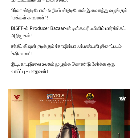
பிர்லா ஸ்டுடியோஸ் & நீலம் ஸ்டுடியோஸ் இணைந்து வழங்கும்
“மக்கள் காவலன்”!
BISFF-ல் Producer Bazaar-ன் டிஸ்கவரி ஃபிலிம் மார்க்கெட்
அறிமுகம்!
சந்தீப் கிஷன் நடிக்கும் சோஷியோ ஃபேண்டஸி திரைப்படம்
‘கரிகாலா’!
ஜி.டி. நாயுடுவை உலகம் முழுக்க கொண்டு சேர்க்க ஒரு
வாய்ப்பு – மாதவன்!