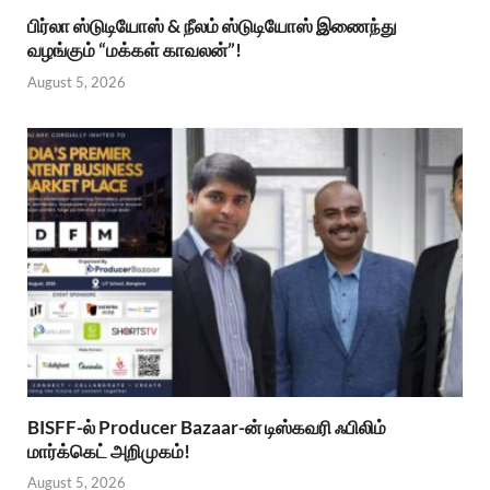
பிர்லா ஸ்டுடியோஸ் & நீலம் ஸ்டுடியோஸ் இணைந்து
வழங்கும் “மக்கள் காவலன்”!
August 5, 2026
BISFF-ல் Producer Bazaar-ன் டிஸ்கவரி ஃபிலிம்
மார்க்கெட் அறிமுகம்!
August 5, 2026