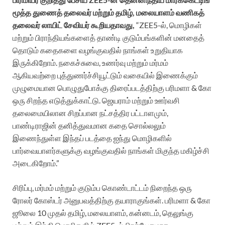
மூத்த துணைத் தலைவர் மற்றும் தமிழ், மலையாளம் வணிகத்
தலைவர் லாயிட் சேவியர் கூறியதாவது,
“ZEE5-ல், மொழிகள்
மற்றும் பிராந்தியங்களைத் தாண்டி குடும்பங்களின் மனதைத்
தொடும் கதைகளை வழங்குவதில் நாங்கள் உறுதியாக
இருக்கிறோம். நகைச்சுவை, உணர்வு மற்றும் மர்மம்
ஆகியவற்றை புத்துணர்ச்சியூட்டும் வகையில் இணைக்கும்
முழுமையான பொழுதுபோக்கு திரைப்படத்திற்கு பரிமளா & கோ
ஒரு சிறந்த எடுத்துக்காட்டு. ஜெயராம் மற்றும் ஊர்வசி
தலைமையிலான சிறப்பான நட்சத்திர பட்டாளமும்,
பாண்டிராஜின் தனித்துவமான கதை சொல்லலும்
இணைந்துள்ள இந்தப் படத்தை ஐந்து மொழிகளில்
பார்வையாளர்களுக்கு வழங்குவதில் நாங்கள் மிகுந்த மகிழ்ச்சி
அடைகிறோம்.”
சிரிப்பு, மர்மம் மற்றும் குடும்ப கொண்டாட்டம் நிறைந்த ஒரு
ரோலர் கோஸ்டர் அனுபவத்திற்கு தயாராகுங்கள். பரிமளா & கோ
ஜூலை 10 முதல் தமிழ், மலையாளம், கன்னடம், தெலுங்கு