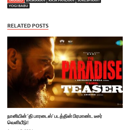
TAGGED
BASKARAN
RAJA PANDIAN
SURESH RAVI
YOGI BABU
RELATED POSTS
நானியின் ‘தி பாரடைஸ்’ படத்தின் பிரமாண்ட டீசர்
வெளியீடு!