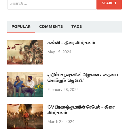
POPULAR
COMMENTS
TAGS
கன்னி – திரை விமர்சனம்
May 15, 2024
குடும்ப உறவுகளின் அழகான கதையை
சொல்லும் ‘ஜெ பேபி’
February 28, 2024
GV பிரகாஷ்குமாரின் ரெபெல் – திரை
விமர்சனம்
March 22, 2024