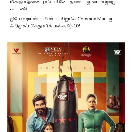
மீண்டும் இணையும் டொவினோ தாமஸ் – ஜான்பால் ஜார்ஜ்
கூட்டணி!
ஜியோ ஹாட்ஸ்டார் & ஸ்டார் விஜயில் ‘Common Man’-ஐ
அறிமுகப்படுத்தும் பிக் பாஸ் தமிழ் 10!