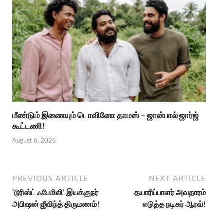
மீண்டும் இணையும் டொவினோ தாமஸ் – ஜான்பால் ஜார்ஜ்
கூட்டணி!
August 6, 2026
PREVIOUS ARTICLE
NEXT ARTICLE
‘டூரிஸ்ட் ஃபேமிலி’ இயக்குநர்
தயாரிப்பாளர் அவதாரம்
அபிஷன் ஜீவிந்த் திருமணம்!
எடுத்த நடிகர் ஆரவ்!