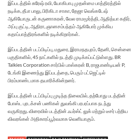
இப்படத்தில் சுரேஷ் ரவி, யோகிபாபு முதன்மை பாத்திரத்தில்
நடிக்க, தீபா பாலு, பிரிகிடா சாகா, தேஜா வெங்கடேஷ்
ஆகியோருடன் கருணாகரன், வேல ராமமூர்த்தி, ஆதித்யா கதிர்,
அப்பு குட்டி, ஆதிரா, ஞானசம்பந்தம் ஆகியோர் முக்கிய
கதாப்பாத்திரங்களில் நடிக்கிறார்கள்.
இப்படத்தின் படப்பிடிப்பு, மதுரை, இராமநதபுரம், தேனி, சென்னை
பகுதிகளில், 45 நாட்களில் நடத்தி முடிக்கப்பட்டுள்ளது. BR
Talkies Corporation சார்பில் பாஸ்கரன் B, ராஜபாண்டியன் P,
டேங்கி இணைந்து இப்படத்தை, பெரும் பட்ஜெட்டில்
பிரம்மாண்டமாக தயாரிக்கின்றனர்.
இப்படத்தின் படப்பிடிப்பு முடிந்த நிலையில், தற்போது படத்தின்
போஸ்ட புரடக்சன் பணிகள் துவங்கி பரபரப்பாக நடந்து
வருகிறது. விரைவில் படத்தின் ஃபர்ஸ்ட் லுக் மற்றும் டீசர் பற்றிய
விவரங்கள் அதிகாரப்பூர்வமாக வெளியாகும்.