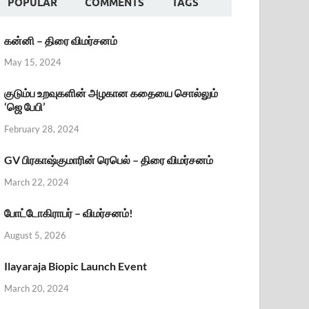
POPULAR
COMMENTS
TAGS
கன்னி – திரை விமர்சனம்
May 15, 2024
குடும்ப உறவுகளின் அழகான கதையை சொல்லும்
‘ஜெ பேபி’
February 28, 2024
GV பிரகாஷ்குமாரின் ரெபெல் – திரை விமர்சனம்
March 22, 2024
போட்டோகிராபர் – விமர்சனம்!
August 5, 2026
Ilayaraja Biopic Launch Event
March 20, 2024