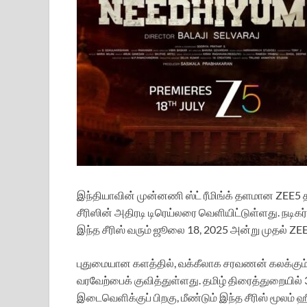
இந்தியாவின் முன்னணி ஸ்ட் ரீமிங்க் தளமான ZEE5 தமி
சீரிஸின் அதிரடி டிரெய்லரை வெளியிட்டுள்ளது. நடிகர
இந்த சீரிஸ் வரும் ஜூலை 18, 2025 அன்று முதல் ZEE
புதுமையான களத்தில், வக்கீலாக சரவணன் கலக்கும் இந்
வரவேற்பைக் குவித்துள்ளது. தமிழ் திரைத்துறையில்
இடைவெளிக்குப் பிறகு, மீண்டும் இந்த சீரிஸ் மூலம் ஹ