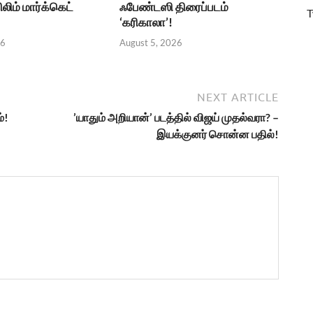
ிலிம் மார்க்கெட்
ஃபேண்டஸி திரைப்படம்
T
‘கரிகாலா’!
26
August 5, 2026
NEXT ARTICLE
்!
’யாதும் அறியான்’ படத்தில் விஜய் முதல்வரா? –
இயக்குனர் சொன்ன பதில்!