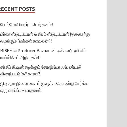
RECENT POSTS
போட்டோகிராபர் – விமர்சனம்!
பிர்லா ஸ்டுடியோஸ் & நீலம் ஸ்டுடியோஸ் இணைந்து
வழங்கும் “மக்கள் காவலன்”!
BISFF-ல் Producer Bazaar-ன் டிஸ்கவரி ஃபிலிம்
மார்க்கெட் அறிமுகம்!
சந்தீப் கிஷன் நடிக்கும் சோஷியோ ஃபேண்டஸி
திரைப்படம் ‘கரிகாலா’!
ஜி.டி. நாயுடுவை உலகம் முழுக்க கொண்டு சேர்க்க
ஒரு வாய்ப்பு – மாதவன்!