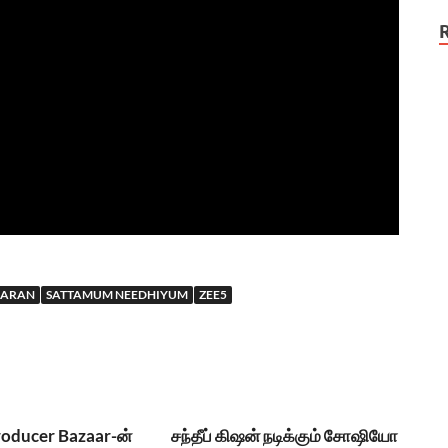
KARAN
SATTAMUM NEEDHIYUM
ZEE5
roducer Bazaar-ன்
சந்தீப் கிஷன் நடிக்கும் சோஷியோ