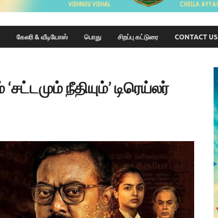
கேலரி & வீடியோஸ்
பொது
சிறப்பு கட்டுரை
CONTACT US
சட்டமும் நீதியும்’ டிரெய்லர்