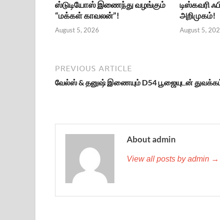
ஸ்டுடியோஸ் இணைந்து வழங்கும்
டிஸ்கவரி ஃப
“மக்கள் காவலன்”!
அறிமுகம்!
August 5, 2026
August 5, 20
PREVIOUS ARTICLE
வேல்ஸ் & தனுஷ் இணையும் D54 பூஜையுடன் துவக்கம
About admin
View all posts by admin →