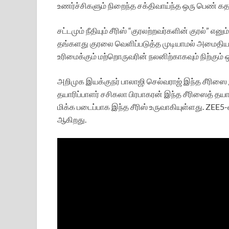
உணர்ச்சிகளும் நிறைந்த சக்திவாய்ந்த ஒரு பெண் கதாபா
சட்டமும் நீதியும் சீரிஸ் “குரலற்றவர்களின் குரல்” எனும
தங்களது குரலை வெளிப்படுத்த முடியாமல் அமைதி
உரிமைக்கும் மற்றொருவரின் நலனிற்காகவும் நிற்கு
அறிமுக இயக்குநர் பாலாஜி செல்வராஜ் இந்த சீரிஸை இயக
தயாரிப்பாளர் சசிகலா பிரபாகரன் இந்த சீரிஸைத் தய
மிக்க படைப்பாக இந்த சீரிஸ் உருவாகியுள்ளது. ZEE5-ல் வ
ஆகிறது.