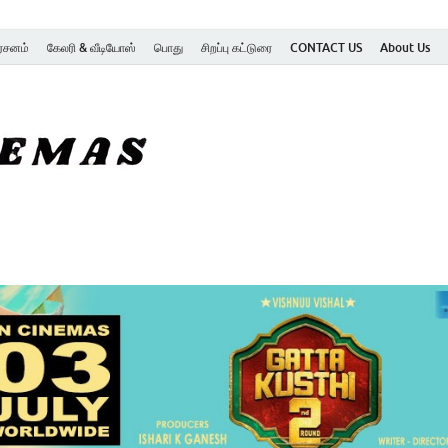
ர்சனம்
கேலரி & வீடியோஸ்
பொது
சிறப்பு கட்டுரை
CONTACT US
About Us
SK Cinemas