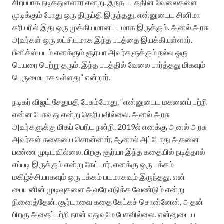
சிறப்பாக நடித்துள்ளார் என்று. இந்த படத்தின் வேலைகளை
முடிக்கும் போது ஒரு திருப்தி இருந்தது. என்னுடைய சினிமா
கரியரில் இது ஒரு முக்கியமான படமாக இருக்கும். அனல் அரசு
அவர்கள் ஒரு லட்சியமாக இந்த படத்தை இயக்கியுள்ளார்.
பீனிக்ஸ் படம் எனக்கும் சூர்யா அவர்களுக்கும் நல்ல ஒரு
பெயரை பெற்று தரும். இந்த படத்தில் வேலை பார்த்தது மிகவும்
பெருமையாக உள்ளது” என்றார்.
நடிகர் விஜய் சேதுபதி பேசும்போது, “என்னுடைய மகனைப் பற்றி
என்ன பேசுவது என்று தெரியவில்லை. அனல் அரசு
அவர்களுக்கு மிகப் பெரிய நன்றி. 2019ல் எனக்கு அனல் அரசு
அவர்கள் கதையை சொன்னார், ஆனால் அப்போது அதனை
பண்ண முடியவில்லை. பிறகு சூர்யா இந்த கதையில் நடித்தால்
எப்படி இருக்கும் என்று கேட்டார், எனக்கு ஒரு பக்கம்
மகிழ்ச்சியாகவும் ஒரு பக்கம் பயமாகவும் இருந்தது. என்
பையனின் முடிவுகளை அவரே எடுக்க வேண்டும் என்று
நினைத்தேன். சூர்யாவை கதை கேட்கச் சொன்னேன், அதன்
பிறகு அதைப்பற்றி நான் எதுவுமே பேசவில்லை. என்னுடைய