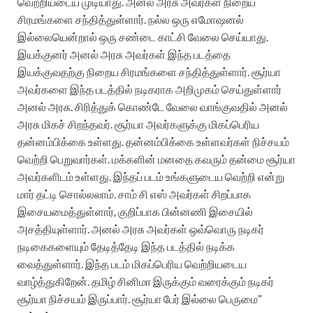
வெற்றியடைய முடியாது. அனல் அரசு அவர்கள் நிறைய
சிரமங்களை சந்தித்துள்ளார். நல்ல ஒரு எமோஷனல்
இல்லையென்றால் ஒரு சண்டை காட்சி வேலை செய்யாது.
இயக்குனர் அனல் அரசு அவர்கள் இந்த படத்தை
இயக்குவதற்கு நிறைய சிரமங்களை சந்தித்துள்ளார். சூர்யா
அவர்களை இந்த படத்தில் நடிகராக அறிமுகம் செய்துள்ளார்
அனல் அரசு. சிரித்துக் கொண்டே வேலை வாங்குவதில் அனல்
அரசு மிகச் சிறந்தவர். சூர்யா அவர்களுக்கு மிகப்பெரிய
தன்னம்பிக்கை உள்ளது. தன்னம்பிக்கை உள்ளவர்கள் நிச்சயம்
வெற்றி பெறுவார்கள். மக்களின் மனதை கவரும் தன்மை சூர்யா
அவர்களிடம் உள்ளது. இந்தப் படம் உங்களுடைய வெற்றி என்று
மார் தட்டி சொல்லலாம். சாம் சி எஸ் அவர்கள் சிறப்பாக
இசையமைத்துள்ளார், குறிப்பாக பின்னணி இசையில்
அசத்தியுள்ளார். அனல் அரசு அவர்கள் ஒவ்வொரு நடிகர்
நடிகைகளையும் தேடித்தேடி இந்த படத்தில் நடிக்க
வைத்துள்ளார். இந்த படம் மிகப்பெரிய வெற்றியடைய
வாழ்த்துகிறேன். தமிழ் சினிமா இருக்கும் வரைக்கும் நடிகர்
சூர்யா நிச்சயம் இருப்பார். சூர்யா பேர் இல்லை பெருமை”