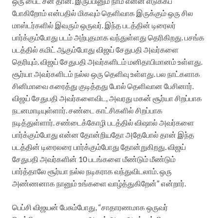
ஒரு பைட் சீன் தான். இருப்பினும் நாம் என்ன எடுக்கப்
போகிறோம் என்பதில் மிகவும் தெளிவாக இருக்கும் ஒரு சில
மாஸ்டர்களில் இவரும் ஒருவர். இந்த படத்தின் டிரைலர்
பார்க்கும்போது படம் அற்புதமாக வந்துள்ளது தெரிகிறது. பசங்க
படத்தில் கமிட் ஆகும்போது விஜய் சேதுபதி அவர்களை
தெரியும். விஜய் சேதுபதி அவர்களிடம் மனிதாபிமானம் உள்ளது.
சூர்யா அவர்களிடம் நல்ல ஒரு தெளிவு உள்ளது. பல நாட்களாக
சினிமாவை கரைத்து குடித்தது போல் தெளிவான பேசினார்.
விஜய் சேதுபதி அவர்களைவிட, அவரது மகன் சூர்யா சிறப்பாக
நடனமாடியுள்ளார். சண்டை காட்சிகளில் சிறப்பாக
நடித்துள்ளார். சண்டைக்கோழி படத்தில் விஷால் அவர்களை
பார்க்கும்போது என்ன தோன்றியதோ அதேபோல் தான் இந்த
படத்தின் டிரைலரை பார்க்கும்போது தோன்றுகிறது. விஜய்
சேதுபதி அவர்களின் 10 படங்களை மீண்டும் மீண்டும்
பார்த்தாலே சூர்யா நல்ல நடிகராக வந்துவிடலாம். ஒரு
அண்ணனாக நானும் உங்களை வாழ்த்துகிறேன்” என்றார்.
பெப்சி விஜயன் பேசும்போது, “சாதாரணமாக ஒருவர்