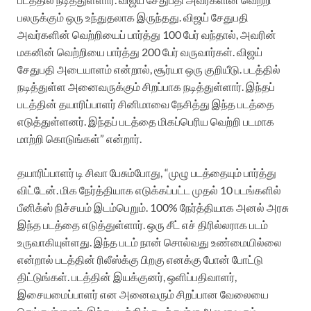
பலருக்கும் ஒரு உந்துதலாக இருந்தது. விஜய் சேதுபதி
அவர்களின் வெற்றியைப் பார்த்து 100 பேர் வந்தால், அவரின்
மகனின் வெற்றியை பார்த்து 200 பேர் வருவார்கள். விஜய்
சேதுபதி அடையாளம் என்றால், சூர்யா ஒரு குறியீடு. படத்தில்
நடித்துள்ள அனைவருக்கும் சிறப்பாக நடித்துள்ளார். இந்தப்
படத்தின் தயாரிப்பாளர் சினிமாவை நேசித்து இந்த படத்தை
எடுத்துள்ளனர். இந்தப் படத்தை மிகப்பெரிய வெற்றி படமாக
மாற்றி கொடுங்கள்” என்றார்.
தயாரிப்பாளர் டி சிவா பேசும்போது, “முழு படத்தையும் பார்த்து
விட்டேன். மிக நேர்த்தியாக எடுக்கப்பட்ட முதல் 10 படங்களில்
பீனிக்ஸ் நிச்சயம் இடம்பெறும். 100% நேர்த்தியாக அனல் அரசு
இந்த படத்தை எடுத்துள்ளார். ஒரு சீட் எச் திரில்லராக படம்
உருவாகியுள்ளது. இந்த படம் நான் சொல்வது உண்மையில்லை
என்றால் படத்தின் ரிலீஸ்க்கு பிறகு எனக்கு போன் போட்டு
திட்டுங்கள். படத்தின் இயக்குனர், ஒளிப்பதிவாளர்,
இசையமைப்பாளர் என அனைவரும் சிறப்பான வேலையை