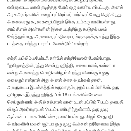
என்னுடைய மகன் நடித்தது போல் ஒரு உணர்வு ஏற்பட்டது. அனல்
அரசு அவர்களின் உழைப்பு ட்ரெய்லர் பார்க்கும்போது தெரிகிறது.
அனைவரது கடின உழைப்பிலும் இந்த படம் உருவாகியுள்ளது.
சாம் சிஎஸ் அவர்களின் இசை படத்திற்கு கூடுதல் பலம்
சேர்த்துள்ளது. அனைவரும் திரையரங்குகளுக்கு வந்து இந்த
படத்தை பார்த்து பாராட்ட வேண்டும்” என்றார்.
சக்தி ஃபிலிம் ஃபேக்டரி சார்பில் சக்திவேலன் பேசும்போது,
“தமிழகத்திலிருந்து சென்று ஹிந்தி, மலையாளம், கன்னடா
என்று அனைத்து மொழிகளிலும் சிறந்து விளங்கும் ஒரு
கலைஞர் என்றால் அது அனல் அரசு அவர்கள் தான்.
அவருடைய இயக்கத்தில் உருவாகும் முதல் படம் பீனிக்ஸ். ஒரு
தமிழராக இருந்து ஹிந்தியில் 18 படங்களில் வேலை
செய்துள்ளார். அதில் சல்மான் கான் உடன் மட்டும் 7 படம். தளபதி
விஜய் அவர்களுடன் 9 படம் பணிபுரிந்துள்ளார். ஒரு முழு
ஆக்சன் படமாக பீனிக்ஸ் உருவாகியுள்ளது. விஜய் சேதுபதி
அவர்களின் மகன் சூர்யா ஒரு முழு ஆக்சன் ஹீரோவாக இந்த
படத்தில் நடித்துள்ளார். விஜய் சேதுபதி அவர்களின் வெற்றி