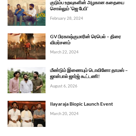
குடும்ப உறவுகளின் அழகான கதையை
சொல்லும் ‘ஜெ பேபி’
February 28, 2024
GV பிரகாஷ்குமாரின் ரெபெல் – திரை
விமர்சனம்
March 22, 2024
மீண்டும் இணையும் டொவினோ தாமஸ் –
ஜான்பால் ஜார்ஜ் கூட்டணி!
August 6, 2026
Ilayaraja Biopic Launch Event
March 20, 2024