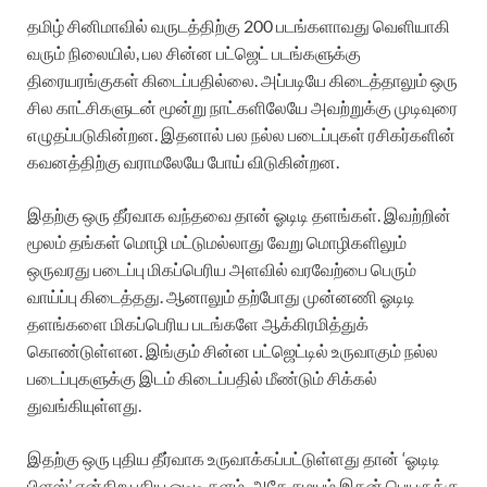
தமிழ் சினிமாவில் வருடத்திற்கு 200 படங்களாவது வெளியாகி
வரும் நிலையில், பல சின்ன பட்ஜெட் படங்களுக்கு
திரையரங்குகள் கிடைப்பதில்லை. அப்படியே கிடைத்தாலும் ஒரு
சில காட்சிகளுடன் மூன்று நாட்களிலேயே அவற்றுக்கு முடிவுரை
எழுதப்படுகின்றன. இதனால் பல நல்ல படைப்புகள் ரசிகர்களின்
கவனத்திற்கு வராமலேயே போய் விடுகின்றன.
இதற்கு ஒரு தீர்வாக வந்தவை தான் ஓடிடி தளங்கள். இவற்றின்
மூலம் தங்கள் மொழி மட்டுமல்லாது வேறு மொழிகளிலும்
ஒருவரது படைப்பு மிகப்பெரிய அளவில் வரவேற்பை பெரும்
வாய்ப்பு கிடைத்தது. ஆனாலும் தற்போது முன்னணி ஓடிடி
தளங்களை மிகப்பெரிய படங்களே ஆக்கிரமித்துக்
கொண்டுள்ளன. இங்கும் சின்ன பட்ஜெட்டில் உருவாகும் நல்ல
படைப்புகளுக்கு இடம் கிடைப்பதில் மீண்டும் சிக்கல்
துவங்கியுள்ளது.
இதற்கு ஒரு புதிய தீர்வாக உருவாக்கப்பட்டுள்ளது தான் ‘ஓடிடி
பிளஸ்’ என்கிற புதிய ஓடிடி தளம். அதே சமயம் இதன் பெயருக்கு