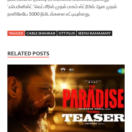
‘ஃபெமினிஸ்ட்’ வெப் சீரிஸ் முதல் பாகம் ஸ்ட்ரீமிங் ஆன முதல்
நாளிலேயே 5000 நிமிடங்களை எட்டியுள்ளது.
TAGGED
CABLE SHANKAR
OTT PLUS
SEENU RAMASAMY
RELATED POSTS