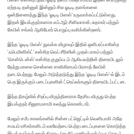
ஏற்றபடி தன்னுள் இன்னும் சில ஓடிடி தளங்களை
ஒன்றிணைத்து இந்த ‘ஓடிடி பிளஸ்’ உருவாக்கப்பட்டுள்ளது.
இதன் இயக்குநர்களாக எம்.ஆர் சீனிவாசன், சுதாகர் மற்றும்
கேபிள் சங்கர் ஆகியோர் பொறுப்பு வகிக்கின்றனர்.
இந்த ‘ஓடிடி பிளஸ்’ துவக்க விழாவும் இதில் ஒளிபரப்பாகின்ற
‘ஃபெமினிஸ்ட்’ என்கிற வெப் சீரிஸின் முதல் பாகம் மற்றும்
‘சென்டென்ஸ்’ என்கிற குறும்படம் ஆகியவற்றின் திரையிடலும்
நேற்று மாலை சென்னை சாலிகிராமம் பிரசாத் லேபிள்
நடைபெற்றது. மேலும் அடுத்தடுத்து இந்த ‘ஓடிடி பிளஸ்’-ல் இடம்
பெற இருக்கும் படைப்புகளின் ட்ரெய்லர்களும் திரையிடப்பட்டன.
இந்த நிகழ்வில் சிறப்பு விருந்தினராக தேசிய விருது பெற்ற
இயக்குநர் சீனுராமசாமி கலந்து கொண்டார்.
மேலும் சமீப காலங்களில் சின்ன பட்ஜெட்டில் வெளியாகி அதே
சமயம் ரசிகர்களிடம் வரவேற்பை பெற்ற படைப்புகளை கொடுத்த
இயக்குநர்கள் ஜான் கிளாடி (பைரி), மணிவர்மன் (ஒரு நொடி),