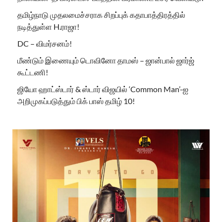
தமிழ்நாடு முதலமைச்சராக சிறப்புக் கதாபாத்திரத்தில்
நடித்துள்ள H.ராஜா!
DC – விமர்சனம்!
மீண்டும் இணையும் டொவினோ தாமஸ் – ஜான்பால் ஜார்ஜ்
கூட்டணி!
ஜியோ ஹாட்ஸ்டார் & ஸ்டார் விஜயில் ‘Common Man’-ஐ
அறிமுகப்படுத்தும் பிக் பாஸ் தமிழ் 10!