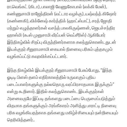
ரா.வெங்கட் (கிடா), பாலாஜி வேணுகோபால் (லக்கி மேன்),
கண்ணுசாமி ராஜேந்திரன் (வட்டார வழக்கு), யஷ்வந்த் கிஷோர்
(கண்ணகி), விக்னேஷ் கார்த்திக் (ஹாட்ஸ்பாட்), சரத் ஜோதி
மற்றும் எழுத்தாளர்கள் வசந்த் பாலகிருஷ்ணன், ஜெயச்சந்திர
ஹாஸ்மி (கூஸ் முனுசாமி வீரப்பன் வெப்சீரிஸ்) ஆகியோர்
இந்நிகழ்வில் சிறப்பு விருந்தினர்களாக கலந்துகொண்டதுடன்
இயக்குநர் சீனுராமசாமி கையால் நினைவு பரிசும் புத்தகமும்
வழங்கப்பட்டு கவுரவிக்கப்பட்டனர்.
இந்த நிகழ்வில் இயக்குநர் சீனுராமசாமி பேசும்போது, “இந்த
ஓடிடி பிளஸ் தளம் எதிர்காலத்தில் உருவாகும் புதிய
படைப்பாளர்களுக்கு நல்லதொரு வரப்பிரசாதமாக இருக்கும்”
என்று கூறினார். இதில் கலந்துகொண்ட இயக்குநர்கள்
அனைவருமே இப்படி தங்களது படைப்பை பெருமைப்படுத்தும்
விதமாக தங்களுக்கும் அங்கீகாரம் அளித்து பாராட்டி நினைவு
பரிசு வழங்கியதற்காக தங்களது மகிழ்ச்சியையும் நன்றியையும்
தெரிவித்தனர்..