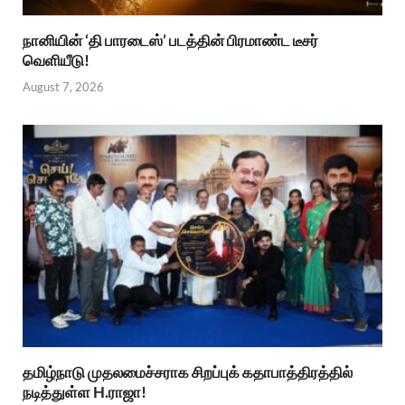
நானியின் ‘தி பாரடைஸ்’ படத்தின் பிரமாண்ட டீசர்
வெளியீடு!
August 7, 2026
தமிழ்நாடு முதலமைச்சராக சிறப்புக் கதாபாத்திரத்தில்
நடித்துள்ள H.ராஜா!