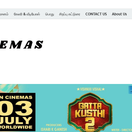
ர்சனம்
கேலரி & வீடியோஸ்
பொது
சிறப்பு கட்டுரை
CONTACT US
About Us
SK Cinemas