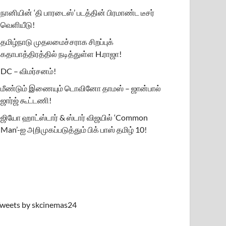
நானியின் ‘தி பாரடைஸ்’ படத்தின் பிரமாண்ட டீசர்
வெளியீடு!
தமிழ்நாடு முதலமைச்சராக சிறப்புக்
கதாபாத்திரத்தில் நடித்துள்ள H.ராஜா!
DC – விமர்சனம்!
மீண்டும் இணையும் டொவினோ தாமஸ் – ஜான்பால்
ஜார்ஜ் கூட்டணி!
ஜியோ ஹாட்ஸ்டார் & ஸ்டார் விஜயில் ‘Common
Man’-ஐ அறிமுகப்படுத்தும் பிக் பாஸ் தமிழ் 10!
weets by skcinemas24