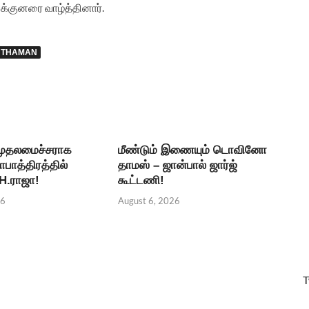
க்குனரை வாழ்த்தினார்.
THAMAN
 முதலமைச்சராக
மீண்டும் இணையும் டொவினோ
தாபாத்திரத்தில்
தாமஸ் – ஜான்பால் ஜார்ஜ்
 H.ராஜா!
கூட்டணி!
26
August 6, 2026
T