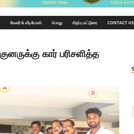
கேலரி & வீடியோஸ்
பொது
சிறப்பு கட்டுரை
CONTACT US
ுனருக்கு கார் பரிசளித்த