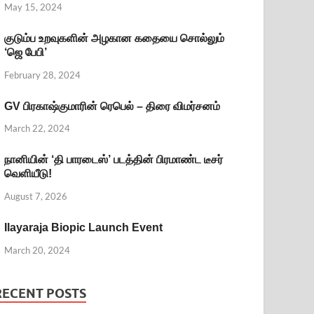
May 15, 2024
குடும்ப உறவுகளின் அழகான கதையை சொல்லும்
‘ஜெ பேபி’
February 28, 2024
GV பிரகாஷ்குமாரின் ரெபெல் – திரை விமர்சனம்
March 22, 2024
நானியின் ‘தி பாரடைஸ்’ படத்தின் பிரமாண்ட டீசர்
வெளியீடு!
August 7, 2026
Ilayaraja Biopic Launch Event
March 20, 2024
RECENT POSTS