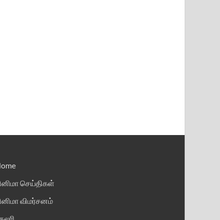
Home
ினிமா செய்திகள்
ினிமா விமர்சனம்
ேலரி