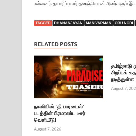
உள்ளனர். தயாரிப்பாளர் தனஞ்செயன் அவர்களும் இய
TAGGED
DHANANJAYAN
MANIVARMAN
ORU NODI
RELATED POSTS
தமிழ்நாடு
சிறப்புக் க
நடித்துள்ள
August 7, 20
நானியின் ‘தி பாரடைஸ்’
படத்தின் பிரமாண்ட டீசர்
வெளியீடு!
August 7, 2026