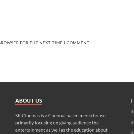
 BROWSER FOR THE NEXT TIME I COMMENT.
ABOUT US
ச
SK Cinemas is a Chennai based media house,
ச
primarily focusing on giving audience the
entertainment as well as the education about
க