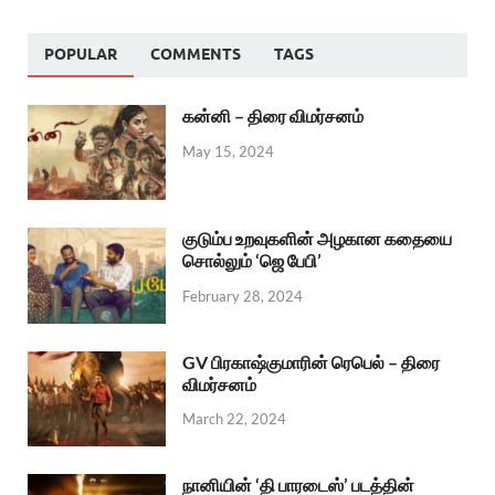
POPULAR
COMMENTS
TAGS
கன்னி – திரை விமர்சனம்
May 15, 2024
குடும்ப உறவுகளின் அழகான கதையை
சொல்லும் ‘ஜெ பேபி’
February 28, 2024
GV பிரகாஷ்குமாரின் ரெபெல் – திரை
விமர்சனம்
March 22, 2024
நானியின் ‘தி பாரடைஸ்’ படத்தின்