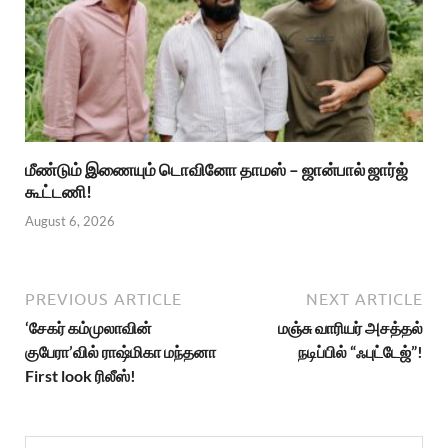
மீண்டும் இணையும் டொவினோ தாமஸ் – ஜான்பால் ஜார்ஜ்
கூட்டணி!
August 6, 2026
PREVIOUS ARTICLE
NEXT ARTICLE
‘சேகர் கம்முலாவின்
மஞ்சு வாரியர் அசத்தல்
குபேரா’வில் ராஷ்மிகா மந்தனா
நடிப்பில் “ஃபுட்டேஜ்”!
First look ரிலீஸ்!