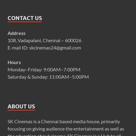
CONTACT US
Address
108, Vadapalani, Chennai – 600026
E-mail ID: skcinemas24@gmail.com
Hours
Monday–Friday: 9:00AM–7:00PM
Saturday & Sunday: 11:00AM–5:00PM
ABOUT US
SK Cinemas is a Chennai based media house, primarily
focusing on giving audience the entertainment as well as
the education about cinema. SK Cinemas is a Hub to all