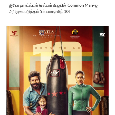
ஜியோ ஹாட்ஸ்டார் & ஸ்டார் விஜயில் ‘Common Man’-ஐ
அறிமுகப்படுத்தும் பிக் பாஸ் தமிழ் 10!