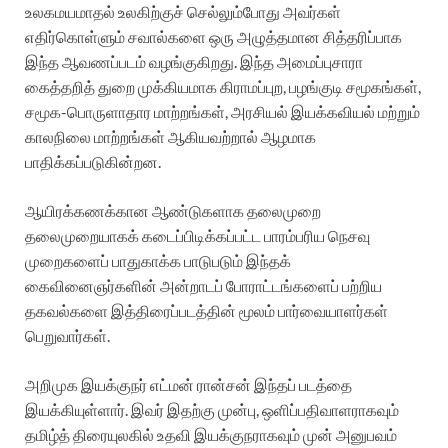
உலகமயமாதல் உலகிற்குச் செல்லும்போது அவர்கள்
எதிர்கொள்ளும் சவால்களை ஒரு அழுத்தமான சித்தரிப்பாக
இந்த ஆவணப்படம் வழங்குகிறது. இந்த அமைப்புசாரா
கைத்தறித் துறை முக்கியமாக கிராமப்புற, பழங்குடி சமூகங்கள்,
சமூக-பொருளாதார மாற்றங்கள், அரசியல் இயக்கவியல் மற்றும்
காலநிலை மாற்றங்கள் ஆகியவற்றால் ஆழமாக
பாதிக்கப்படுகின்றன.
ஆயிரக்கணக்கான ஆண்டுகளாக தலைமுறை
தலைமுறையாகக் கடைப்பிடிக்கப்பட்ட பாரம்பரிய நெசவு
முறைகளைப் பாதுகாக்க பாடுபடும் இந்தக்
கைவினைஞர்களின் அன்றாடப் போராட்டங்களைப் பற்றிய
தகவல்களை இத்திரைப்படத்தின் மூலம் பார்வையாளர்கள்
பெறுவார்கள்.
அறிமுக இயக்குநர் எட்மன் ரான்சன் இந்தப் படத்தை
இயக்கியுள்ளார். இவர் இதற்கு முன்பு, ஒளிப்பதிவாளராகவும்
தமிழ்த் திரையுலகில் உதவி இயக்குநராகவும் முன் அனுபவம்