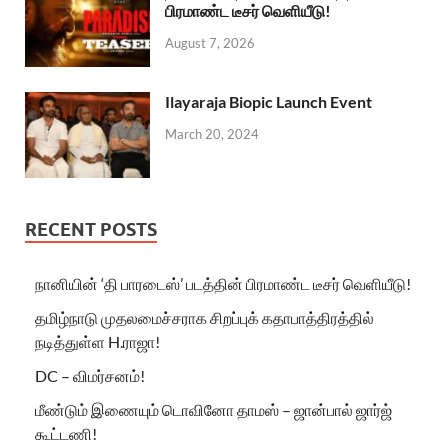
பிரமாண்ட டீசர் வெளியீடு!
August 7, 2026
Ilayaraja Biopic Launch Event
March 20, 2024
RECENT POSTS
நானியின் ‘தி பாரடைஸ்’ படத்தின் பிரமாண்ட டீசர் வெளியீடு!
தமிழ்நாடு முதலமைச்சராக சிறப்புக் கதாபாத்திரத்தில்
நடித்துள்ள H.ராஜா!
DC – விமர்சனம்!
மீண்டும் இணையும் டொவினோ தாமஸ் – ஜான்பால் ஜார்ஜ்
கூட்டணி!